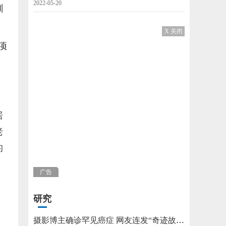
2022-05-20
训
X 关闭
项
、
，
居
老
的
广告
研究
。
，
摄影博主确诊罕见癌症 网友连发“奇迹故事”不允许他躺平