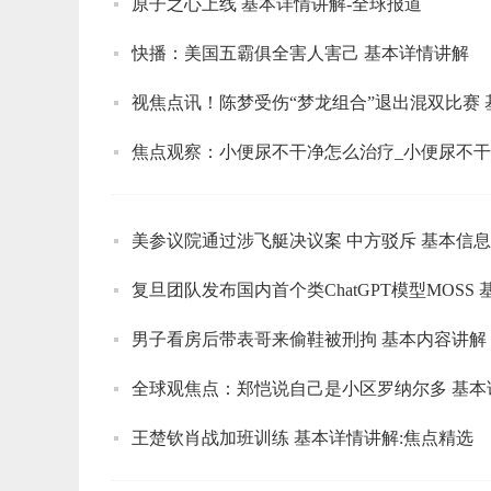
原子之心上线 基本详情讲解-全球报道
快播：美国五霸俱全害人害己 基本详情讲解
视焦点讯！陈梦受伤“梦龙组合”退出混双比赛
焦点观察：小便尿不干净怎么治疗_小便尿不
美参议院通过涉飞艇决议案 中方驳斥 基本信息
复旦团队发布国内首个类ChatGPT模型MOSS
男子看房后带表哥来偷鞋被刑拘 基本内容讲解
全球观焦点：郑恺说自己是小区罗纳尔多 基本
王楚钦肖战加班训练 基本详情讲解:焦点精选