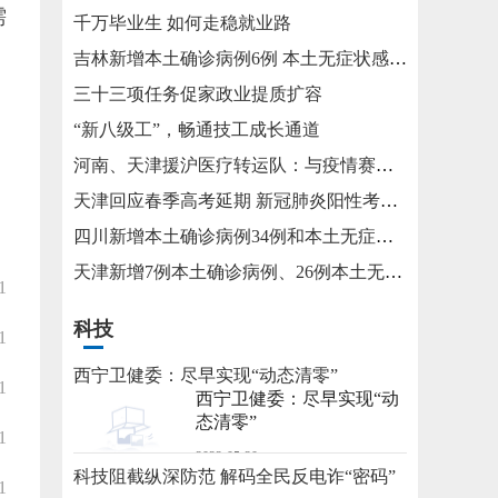
需
千万毕业生 如何走稳就业路
吉林新增本土确诊病例6例 本土无症状感染者15例
三十三项任务促家政业提质扩容
“新八级工”，畅通技工成长通道
河南、天津援沪医疗转运队：与疫情赛跑 为生命护航
天津回应春季高考延期 新冠肺炎阳性考生将在医院考试
四川新增本土确诊病例34例和本土无症状感染者115例
天津新增7例本土确诊病例、26例本土无症状感染者
1
科技
1
西宁卫健委：尽早实现“动态清零”
1
西宁卫健委：尽早实现“动
态清零”
1
2022-05-20
科技阻截纵深防范 解码全民反电诈“密码”
1