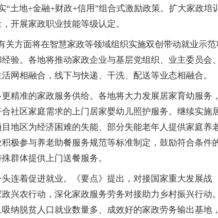
实“土地+金融+财政+信用”组合式激励政策。扩大家政培
量，开展家政职业技能等级认定。
。有关方面将在智慧家政等领域组织实施双创带动就业示范
和经验。各地将推动家政企业与基层党组织、业主委员会
生活网相融合，线下与快递、干洗、配送等业态相融合。
多更精准的家政服务供给。各地将大力发展居家育幼服务
符合社区家庭需求的上门居家婴幼儿照护服务。继续实施
项目地区为经济困难的失能、部分失能老年人提供家庭养
业积极参与养老助餐服务规范等标准制定，鼓励符合条件
特殊群体提供上门送餐服务。
一头连着促进就业。《要点》提出，对接国家重大发展战
家政兴农行动，深化家政服务劳务对接助力乡村振兴行动
且吸纳脱贫人口就业数量多、成效好的家政劳务输出基地