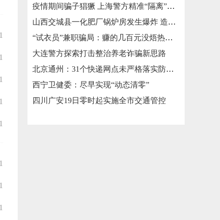
疫情期间骗子猖獗 上海警方精准“隔离”涉疫类诈骗
山西交城县一化肥厂锅炉房发生爆炸 造成3死2伤
1
“试衣员”兼职骗局：赚的几百元没焐热就被骗走几万元
大连警方探索打击整治养老诈骗新思路
1
北京通州：31个快递网点未严格落实防疫措施被责令整改
1
西宁卫健委：尽早实现“动态清零”
四川广安19日零时起实施全市交通管控
1
1
1
1
1