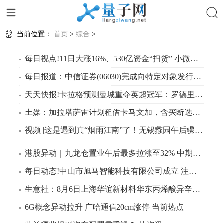
搜索
当前位置：
首页
>
综合
>
每日视点!11日大涨16%、530亿资金“扫货” 小微盘拐点来了？
每日报道：中信证券(06030)完成向特定对象发行8.04亿股H股
天天快报!卡拉格预测曼城重夺英超冠军：罗德里留队是关键
土媒：加拉塔萨雷计划租借卡马文加，含买断选项|头条焦点
视频 |这是遇到真“烟雨江南”了！无锡蠡园午后骤雨忽至，游客雨中漫步直呼“太值了_视讯
港股异动｜九龙仓置业午后最多拉涨至32% 中期亏损收窄至1.76亿港元 增派息且上调派息比率
每日动态!中山市旭马智能科技有限公司成立 注册资本100万人民币
生意社：8月6日上海华谊新材料华东丙烯酸异辛酯价格上涨-每日快播
6G概念异动拉升 广哈通信20cm涨停 当前热点