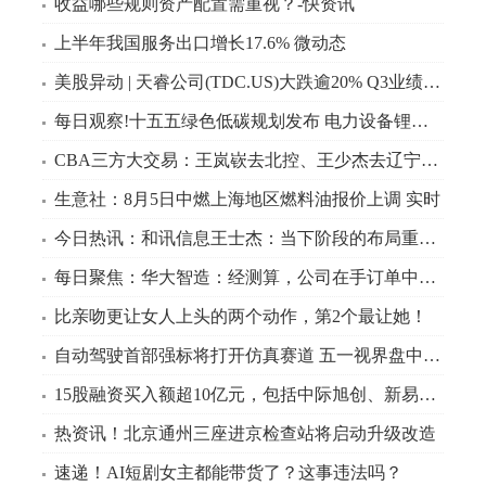
收益哪些规则资产配置需重视？-快资讯
上半年我国服务出口增长17.6% 微动态
美股异动 | 天睿公司(TDC.US)大跌逾20% Q3业绩指引不及预期
每日观察!十五五绿色低碳规划发布 电力设备锂电风电迎多重催化
CBA三方大交易：王岚嵚去北控、王少杰去辽宁，同曦获千万现金补偿 每日热议
生意社：8月5日中燃上海地区燃料油报价上调 实时
今日热讯：和讯信息王士杰：当下阶段的布局重点，一定要放在小盘股、微小盘股上
每日聚焦：华大智造：经测算，公司在手订单中，绝大部分将在2026年内实现收入确认
比亲吻更让女人上头的两个动作，第2个最让她！
自动驾驶首部强标将打开仿真赛道 五一视界盘中涨超9% 快播
15股融资买入额超10亿元，包括中际旭创、新易盛、兆易创新、长鑫科技、寒武纪等|观热点
热资讯！北京通州三座进京检查站将启动升级改造
速递！AI短剧女主都能带货了？这事违法吗？