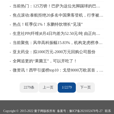
当前热门：125万镑！巴萨为这位光脚踢球的巴西姑娘，砸了队史转会费纪录
焦点滚动:泰航拒绝20多名中国乘客登机，行李被强行卸下，航司未给任何说明，航班却正常起飞，现场安保还做出“拉眼角”歧视手势
热点！旺季仅1%！东鹏特饮增长“见顶”
生意社PP(纤维)8月4日均差为52.50元/吨 由正向缩小重新扩大 今日看点
当前聚焦：风华高科振幅15.83%，机构龙虎榜净买入1211.04万元
亚太药业：拟1000万元-2000万元回购公司股份
全网追更的“果菌王”，可以开吃了！
微资讯！西甲引援榜top10：戈登8000万欧居首，前八均来自皇萨、马竞
2279条
上一页
1/2279
下一页
Copyright © 2015-2022 量子网版权所有 备案号：
豫ICP备2021032478号-27
联系