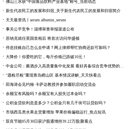
佛山三水获“中国食品饮料产业基地”称号_当前动态
新生代农民工的发展和归宿_关于新生代农民工的发展和归宿简介
天天最资讯丨serum albumin_serum
事关公平竞争！淄博审查举报渠道公布
苏纳克就任英国首相后 将首次访问华盛顿
停息挂账自己怎么去申请？网上律师帮忙协商还款可靠吗？
大降价！你爱吃的它，每斤价格已跌破10元！
中金公司：酱酒步入高质量集中化发展 看好具备综合竞争优势的龙头公司
“愿检尽检”重现青岛崂山区 基本情况讲解_天天快看点
田海涛会见约翰·卡萨达教授并参加履职启动交流会
余额宝有风险吗？余额宝有人损失过本金吗？
公积金贷款利息是多少？公积金只有几千块可以贷款吗？
市场西瓜类水果走货量增加 苹果价格偏稳运行_焦点短讯
双良节能05月30日获沪股通增持39.22万股|聚看点