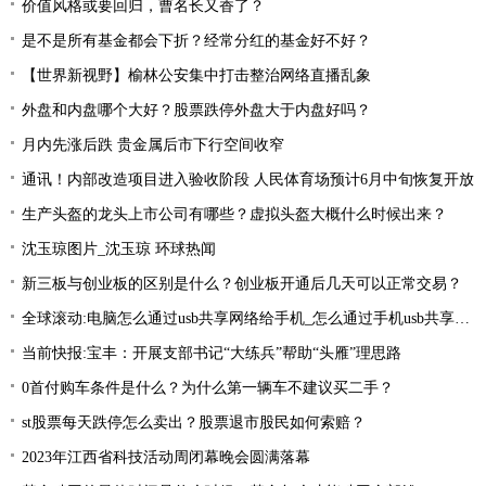
价值风格或要回归，曹名长又香了？
是不是所有基金都会下折？经常分红的基金好不好？
【世界新视野】榆林公安集中打击整治网络直播乱象
外盘和内盘哪个大好？股票跌停外盘大于内盘好吗？
月内先涨后跌 贵金属后市下行空间收窄
通讯！内部改造项目进入验收阶段 人民体育场预计6月中旬恢复开放
生产头盔的龙头上市公司有哪些？虚拟头盔大概什么时候出来？
沈玉琼图片_沈玉琼 环球热闻
新三板与创业板的区别是什么？创业板开通后几天可以正常交易？
全球滚动:电脑怎么通过usb共享网络给手机_怎么通过手机usb共享网络让电脑上网
当前快报:宝丰：开展支部书记“大练兵”帮助“头雁”理思路
0首付购车条件是什么？为什么第一辆车不建议买二手？
st股票每天跌停怎么卖出？股票退市股民如何索赔？
2023年江西省科技活动周闭幕晚会圆满落幕