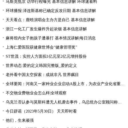
马斯克抵京 访华行程曝光 基本信息讲解 环球速看料
环球播报:泽连斯基称已确定反攻日期 基本信息讲解
天天看点：鹿晗演唱会主办方是自己 基本信息讲解
浙江一化工厂发生爆炸升起浓烟 基本信息讲解
麻将馆内女子抱孩子遭暴打 基本情况讲解|每日消息
上海仁爱医院获健康世博会“健康管理奖”
ST世茂：实控人方面拟1亿元至2亿元增持股份
世界动态:爱的定义韩国完整版_爱的定义
老外看中国太空探索：成就非凡 世界瞩目
全球要闻：河南又一家种业企业启动A股上市，为农业产业化省重点龙头企业
不交物业费物业会怎么样|全球观察
乌克兰否认参与莫斯科遭无人机袭击事件，乌总统办公室顾问称和其“没有直接关系” 天天短讯
今日辟谣（2023年5月30日） 天天即时看
他们，生来顽强