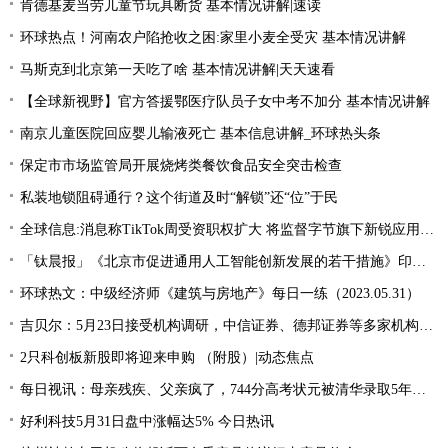
肯德基麦当劳儿童节玩具断货 基本情况讲解|速读
环球热点！河南农户陷抢收之困:家里小麦全受灾 基本情况讲解
马斯克到北京第一天吃了啥 基本情况讲解|天天速看
【全球新视野】官方答援鄂医疗队员子女中考不加分 基本情况讲解
南京儿童医院回应婴儿输液死亡 基本信息讲解_环球热头条
保定市市场监管局开展烧烤类餐饮食品安全突击检查
私装地锁阻碍通行？这个街道及时“解锁”还“位”于民
全球信息:消息称TikTok周受资职权扩大 将监督字节旗下新锐应用Lemon8
「钛晨报」《北京市促进通用人工智能创新发展的若干措施》印发；国家发改委：国内汽、柴油价格（标准品）每吨分别提高100元和95元；燃油附加费年内第三次下调
环球热文：中级经济师《建筑与房地产》每日一练（2023.05.31）
吉贝尔：5月23日接受机构调研，中信证券、德邦证券等多家机构参与 今日热讯
2只科创板新股即将迎来申购 （附股）|动态焦点
每日视讯：母亲残疾、父亲疯了，744分高考状元被清华录取5年后，如今怎么样
好利科技5月31日盘中涨幅达5% 今日热讯