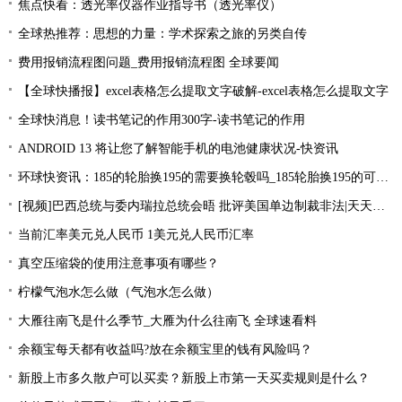
焦点快看：透光率仪器作业指导书（透光率仪）
全球热推荐：思想的力量：学术探索之旅的另类自传
费用报销流程图问题_费用报销流程图 全球要闻
【全球快播报】excel表格怎么提取文字破解-excel表格怎么提取文字
全球快消息！读书笔记的作用300字-读书笔记的作用
ANDROID 13 将让您了解智能手机的电池健康状况-快资讯
环球快资讯：185的轮胎换195的需要换轮毂吗_185轮胎换195的可以吗？
[视频]巴西总统与委内瑞拉总统会晤 批评美国单边制裁非法|天天简讯
当前汇率美元兑人民币 1美元兑人民币汇率
真空压缩袋的使用注意事项有哪些？
柠檬气泡水怎么做（气泡水怎么做）
大雁往南飞是什么季节_大雁为什么往南飞 全球速看料
余额宝每天都有收益吗?放在余额宝里的钱有风险吗？
新股上市多久散户可以买卖？新股上市第一天买卖规则是什么？