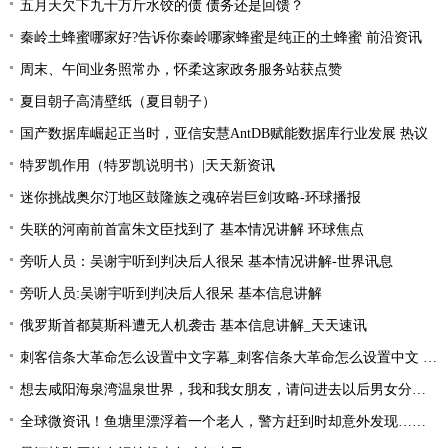
五月天欠下九十万斤水饺的债 债务还是回馈？
秦岭土蜂蜜哪家好?告诉你秦岭哪家蜂蜜是纯正的土蜂蜜 前沿资讯
周末、午间业务照常办，怀柔这家政务服务站获点赞
夏目朝子高清壁纸（夏目朝子）
国产数据库崛起正当时，亚信安慧AntDB赋能数据库行业发展 热议
特罗凯作用（特罗凯说明书）|天天新资讯
迷你挑战奥尔汀地区鼓隆族之魂碎岩巨剑攻略-环球播报
失联的河南前首富朱文臣找到了 基本情况讲解 环球焦点
旁听人员：吴谢宇听到判决后人很呆 基本情况讲解-世界讯息
旁听人员:吴谢宇听到判决后人很呆 基本信息讲解
俄罗斯首都莫斯科遭无人机袭击 基本信息讲解_天天速讯
刺客信条大革命怎么设置中文字幕_刺客信条大革命怎么设置中文 全球快播
想去咸阳海泉湾温泉世界，我和我女朋友，请问进去以后男女分开还是一起呢？
全球微资讯！鱼塘里漂浮着一个老人，警方赶到时却意外发现……