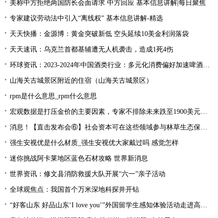
美称中方拒绝两国防长会面请求 中方回应 基本信息讲解|每日聚焦
专家建议劳动法中引入“离线权” 基本信息讲解-精选
天天快播：金源博：黄金突破新低 空头延续10美金利润落袋
天天速讯：乌克兰首都基辅遭无人机袭击，造成1死4伤
环球资讯：2023-2024年中国酒类行业：多元化消费偏好加速啤酒企业与新零售渠道融合
山海关古城景区附近的住宿（山海关古城景区）
rpm是什么意思_rpm什么意思
宏观数据是打压金价的主要因素，专家不排除未来跌至1900美元！_全球微资讯
消息！【直击发布会⑥】社会资本可在这些领域参与林草生态保护修复
强生安视优是什么材质_强生安视优大家戴过吗 感觉怎样
迷你挑战阿卡莱地区蓝色石材攻略 世界新消息
世界资讯：修文县消防救援大队开展“六一”亲子活动
全球观焦点：我国首个万米深地科探井开钻
“好客山东 好品山东‘I love you’”外国留学生感知体验活动走进高青 天天微速讯