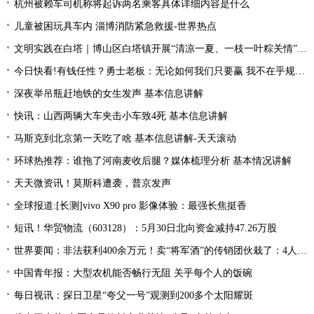
杭州被赖车司机称将起诉两名乘客具体详细内容是什么
儿童被困玩具车内 淄博消防紧急救援-世界热点
文明实践在白塔｜博山区白塔镇开展“清凉一夏、一枝一叶粽关情”会员日活动
今日快看!有钱任性？勇士老板：无论如何我们只要赢 我不在乎规则怎么限制
深夜举吊瓶赶地铁的女生发声 基本信息讲解
快讯：山西两辆大车夹击小车致4死 基本信息讲解
马斯克到北京第一天吃了啥 基本信息讲解-天天滚动
环球热推荐：谁拖了河南麦收后腿？媒体梳理分析 基本情况讲解
天天微资讯！莫斯科遭袭，普京发声
全球报道:[长测]vivo X90 pro 影像体验：最强长焦挺香
短讯！华贸物流（603128）：5月30日北向资金减持47.26万股
世界要闻：非法获利400余万元！卖“将军酒”的传销团伙栽了：4人被抓
中国青年报：大型农机能否畅行无阻 关乎每个人的饭碗
每日视讯：探日卫星“夸父一号”观测到200多个太阳耀斑