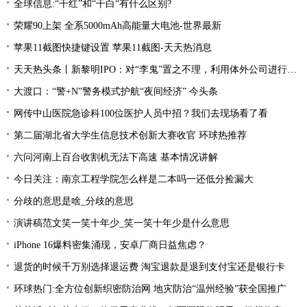
全球信息:“干红”和“干白“有什么区别?
荣耀90上架 全系5000mAh高能量大电池-世界最新
苹果11截图快捷键设置 苹果11截图-天天热消息
天天热头条丨新黎明IPO：对“李鬼”置之不理，利用体外公司进行资金循环，忽视员工权益
大渡口：“警+N”警务模式护航“夜间经济” 今头条
网传中山医院急诊科100位医护人员中招？我们去现场看了看
第二届湖北省大学生信息技术创新大赛收官 环球热推荐
六问河南上百台收割机无法下高速 基本情况讲解
今日关注：南京工程学院怎么样是二本吗一还低分捡漏大
分歧的意思是啥_分歧的意思
演讲稿范文笑一笑十年少_笑一笑十年少是什么意思
iPhone 16爆料密集涌现，安卓厂商日益焦虑？
退货的时候千万别选择退运费 淘宝退款是退到支付宝还是银行卡
环球热门:全方位创新织密防治网 地灾防治“温州经验”获全国推广