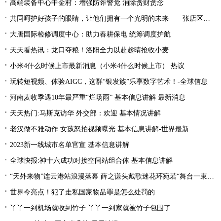
高端装备中心中金村：增强防诈警觉 消除贪财贪念
共同呵护好孩子的眼睛，让他们拥有一个光明的未来——张店区市场监管在行动|今日关注
大唐国际检修调度中心：助力春耕保电 统筹调度护航
天天看热讯：龙口夺粮！洛阳全力以赴趁晴抢收小麦
小米4什么时候上市最新消息（小米4什么时候上市） 热议
玩转短视频、体验AIGC，这群“银发族”乐享数字艺术！-全球信息
河南麦收季遇10年最严重“烂场雨” 基本信息讲解 最新消息
天天热门:马斯克访华 外交部：欢迎 基本情况讲解
老汉做不雅动作 女孩怒拍视频曝光 基本信息讲解-世界最新
2023新一线城市名单官宣 基本信息讲解
全球快报:神十六成功对接空间站组合体 基本信息讲解
“天外来物”连云港站浪漫落幕 薛之谦头戴歌迷花环宛若“舞台一束光”
世界今亮点！犯了走私国家物品罪是怎么处罚的
丫丫一到机场就收到竹子 丫丫一到家就被竹子包围了