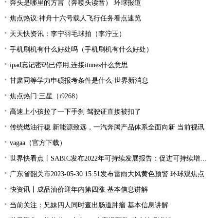
奔头是哪里的方言（奔喽头读音） 环球报道
焦点热议:神舟十六号载人飞行任务看点速览
天天快资讯：李宁羽毛球拍（李泞玉）
手机刷机有什么好处吗（手机刷机有什么好处）
ipad忘记密码已停用,连接itunes什么意思
甘肃同等学力申硕报考条件是什么-世界新消息
焦点热门:三星（i9268）
高速上小孩拉了一下手刹 驾驶证直接被扣了
传统燃油行稳 新能源致远，一汽奔腾产品体系全面向新 当前视讯
vagaa（官方下载）
世界快看点丨SABIC发布2022年可持续发展报告：促进可持续增长，共筑美好未来
广东省韶关市2023-05-30 15:51发布雷雨大风黄色预警 环球观焦点
快资讯丨成品油价迎年内第四涨 基本信息讲解
当前关注：兄妹四人同时查出肠道肿瘤 基本信息讲解