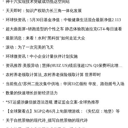
神十六实现技术突破成功抵达空间站
天天即时：知识产权助力长三角一体化发展
环球快资讯：5月30日基金净值：中银健康生活混合最新净值2.113
超大曲面屏+轿跑造型的个性之车 静态体验凯迪拉克GT4-每日速看
最新消息：来看！水利“黑科技”如何走近大众
滚动：为了一次完美的飞天
环球微资讯！中小企业计量伙伴计划实施
资讯推荐:美股异动 | 慧择(HUIZ.US)绩后涨超12% Q1保费环比增长33.4%
农村养老领取计算法_农村养老保险领取计算 世界即时
当前焦点!苏州二批次集中供地：华润31亿领衔 华发、路劲摇号入场
数量的快速增长折射经济活力
*ST运盛涉嫌信披违法违规 遭证监会立案-全球热推荐
【全球聚看点】XGP公布6月上旬新增游戏：《失忆症：地堡》等
关于自然景物的现代诗_描写自然景物的现代诗