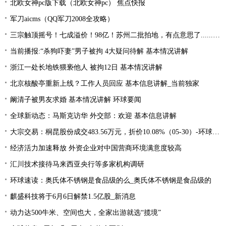
北欧女神pc版下载（北欧女神pc） 焦点快报
军刀aicms（QQ军刀2008全攻略）
三宗触顶摇号！七成溢价！98亿！苏州二批拍地，有点意思了......_全球热议
当前播报:“杀狗吓妻”男子被拘 4大疑问待解 基本情况讲解
浙江一处长地铁猥亵他人 被拘12日 基本情况讲解
北京核酸亭重新上线？工作人员回应 基本信息讲解_当前独家
阚清子被男友求婚 基本情况讲解 环球要闻
全球新动态：马斯克访华 外交部：欢迎 基本信息讲解
大宗交易：桐昆股份成交483.56万元，折价10.08%（05-30）-环球速看料
经济活力加速释放 外资企业对中国营商环境满意度较高
汇川技术接待马来西亚央行等多家机构调研
环球速读：奥氏体不锈钢是食品级的么_奥氏体不锈钢是食品级的
麒盛科技将于6月6日解禁1.5亿股_新消息
动力达500牛米、空间也大，全家出游就选“揽境”