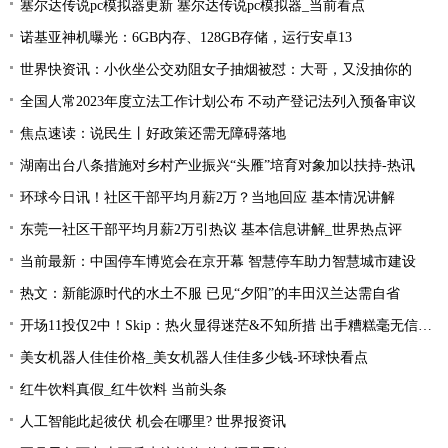
塞尔达传说pc模拟器更新 塞尔达传说pc模拟器_当前看点
诺基亚神机曝光：6GB内存、128GB存储，运行安卓13
世界快资讯：小伙坐公交劝阻女子抽烟被怼：大哥，又没抽你的
全国人常2023年度立法工作计划公布 不动产登记法列入预备审议
焦点速读：说民生丨好政策还需无障碍落地
湖南出台八条措施对乡村产业振兴“头雁”培育对象加以扶持-热讯
环球今日讯！社区干部平均月薪2万？当地回应 基本情况讲解
东莞一社区干部平均月薪2万引热议 基本信息讲解_世界热点评
当前最新：中国停车博览会在京开幕 智慧停车助力智慧城市建设
热文：新能源时代的水土不服 已见“夕阳”的丰田汉兰达需自省
开场11投仅2中！Skip：热火显得迷茫&不知所措 出手糟糕毫无信心-天天报道
美女机器人佳佳价格_美女机器人佳佳多少钱-环球快看点
红牛饮料真假_红牛饮料 当前头条
人工智能此起彼伏 机会在哪里? 世界报资讯