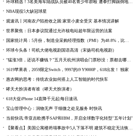
环球精选！3名美海军陆战队员被40名青少年群殴 遭拳打脚踢倒地不起
NBA现役5大缺冠球星
观速讯丨河南农户陷抢收之困:家里小麦全受灾 基本情况讲解
世界聚焦：日本参议院通过允许核电站超年限运营的法案
国家统计局：5月份，制造业采购经理指数（PMI）为48.8%，比上月下降0.4个百分点，低于临界点，制造业景气水平小幅回落
环球今头条！司机大佬电视剧国语高清（宋扬司机电视剧）
“猛涨3倍，还说不赚钱？”五月天杭州演唱会门票秒没：票都去哪了？
1619苹果表，2059限定Switch，9997的i9 Y9000P，618出发！ 独家
惠农网的思考：传统农业如何搭上人工智能的时代快车
哮天犬扮演者有谁（哮天犬扮演者）
618大促iPhone 14直降千元起|每日速讯
宝山管理中心：润物无声 于细微之处见服务 时快讯
当前快讯:帝亚吉欧携手SAP和IBM，开启全球数字化转型"五年计划"
【聚看点】美国公寓楼坍塌事故中5人下落不明 建筑不稳定无法恢复搜索