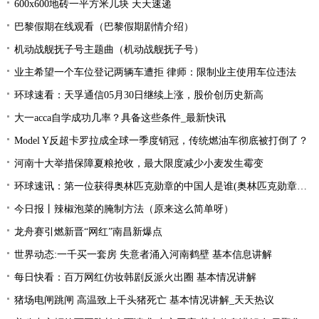
600x600地砖一平方米几块 天天速递
巴黎假期在线观看（巴黎假期剧情介绍）
机动战舰抚子号主题曲（机动战舰抚子号）
业主希望一个车位登记两辆车遭拒 律师：限制业主使用车位违法
环球速看：天孚通信05月30日继续上涨，股价创历史新高
大一acca自学成功几率？具备这些条件_最新快讯
Model Y反超卡罗拉成全球一季度销冠，传统燃油车彻底被打倒了？
河南十大举措保障夏粮抢收，最大限度减少小麦发生霉变
环球速讯：第一位获得奥林匹克勋章的中国人是谁(奥林匹克勋章用于奖励为发展)
今日报丨辣椒泡菜的腌制方法（原来这么简单呀）
龙舟赛引燃新晋“网红”南昌新爆点
世界动态:一千买一套房 失意者涌入河南鹤壁 基本信息讲解
每日快看：百万网红仿妆韩剧反派火出圈 基本情况讲解
猪场电闸跳闸 高温致上千头猪死亡 基本情况讲解_天天热议