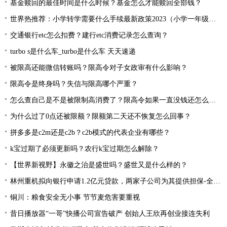
基金赎回的最佳时间是什么时候？基金怎么才能赎回全部钱？
世界热推荐：小学转学需要什么手续最新政策2023（小学一年级想转学怎样办理）
交通银行etc怎么扣费？建行etc消费记录怎么查询？
turbo s是什么车_turbo是什么车 天天速递
被限高还能微信转账吗？限高令对子女政审有什么影响？
限高令是终身吗？失信与限高哪个严重？
怎么查自己是不是被限制高消费了？限高令如果一直没钱还怎么办？
为什么过了0点还被限额？限额第二天还不恢复怎么回事？
拼多多是c2m还是c2b？c2b模式的代表企业有哪些？
k宝过期了必须更新吗？农行k宝过期怎么解除？
【世界新视野】永徽之治是盛世吗？盛世又是什么样的？
林州重机拟向银行申请1.2亿元贷款，两家子公司为其提供担保-全球热资讯
铜川：粮食安全无小事 节节麦危害要重视
昔日播放器“一哥”快播公司宣告破产 创始人王欣再创业接连失利