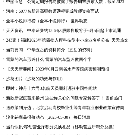
中船应急：公司定期报告均披露了报告期末股东人数，截至2023年3月31日，公司股东总数为45,677 全球热点评
河南：6077名新进高职教师远程完成教师资格面试
全本小说排行榜（全本小说排行） 世界动态
天天资讯：中泰证券约13.64亿股限售股将于6月5日起上市流通
243家！福建2023年第四批入库科技型中小企业名单公布_天天热文
当前要闻：中华五岳的资料简介（五岳的资料）
雷蒙的汽车形叫什么 雷蒙的汽车型叫做四个字
【天天新要闻】2023年6月云南省水产养殖病害预测预报
沙葛图片（沙葛的功效与作用）
即时：神舟十六号3名航天员顺利进驻中国空间站
新款新冠疫苗来扬州 这些你关心的问题专家解答了！ 当前热门
送政策到身边，北京启动高校毕业生等青年就业创业政策宣传周活动
溴化铋商品报价动态（2023-05-30） 每日消息
当前快讯:移动营业厅积分兑换礼品（移动营业厅积分兑换）