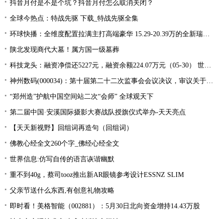
抖音月付是不是个坑？抖音月付怎么取消关闭？
全球今热点：特战先驱 下载_特战先驱全集
环球快播：全维度配置拉满主打高端豪华 15.29-20.39万的全新瑞虎9应该怎么买？
陕北发现商代大墓！属方国一级墓葬
科技龙头：融资净偿还5227元，融资余额224.07万元（05-30） 世界快看
神州数码(000034)：第十届第二十二次监事会会议决议，审议关于公司符合向不特定对象发行可转换公司债券条件的议案等多项议案 世界快报
“郑州造”护航中国空间站二次“会师” 全球观天下
第二届中国·安溪国际摄影大赛战队授旗仪式举办-天天亮点
【天天新视野】回组词再造句（回组词）
佛教心经全文260个字_佛经心经全文
世界信息:仿写自传的语言诙谐幽默
重不到40g，蔡司tooz推出新AR眼镜参考设计ESSNZ SLIM
父亲节送什么东西,有创意礼物攻略
即时看！美格智能（002881）：5月30日北向资金增持14.43万股