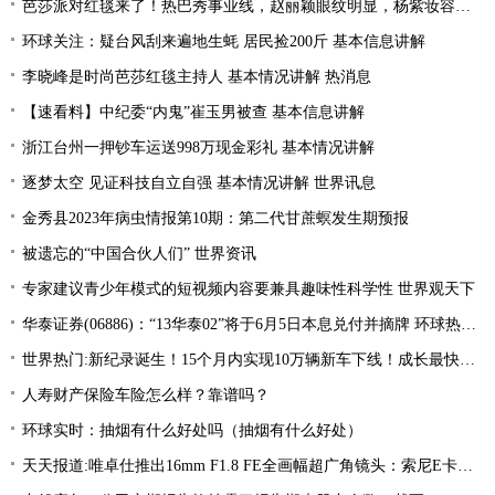
芭莎派对红毯来了！热巴秀事业线，赵丽颖眼纹明显，杨紫妆容翻车
环球关注：疑台风刮来遍地生蚝 居民捡200斤 基本信息讲解
李晓峰是时尚芭莎红毯主持人 基本情况讲解 热消息
【速看料】中纪委“内鬼”崔玉男被查 基本信息讲解
浙江台州一押钞车运送998万现金彩礼 基本情况讲解
逐梦太空 见证科技自立自强 基本情况讲解 世界讯息
金秀县2023年病虫情报第10期：第二代甘蔗螟发生期预报
被遗忘的“中国合伙人们” 世界资讯
专家建议青少年模式的短视频内容要兼具趣味性科学性 世界观天下
华泰证券(06886)：“13华泰02”将于6月5日本息兑付并摘牌 环球热推荐
世界热门:新纪录诞生！15个月内实现10万辆新车下线！成长最快的新势力竟然是TA
人寿财产保险车险怎么样？靠谱吗？
环球实时：抽烟有什么好处吗（抽烟有什么好处）
天天报道:唯卓仕推出16mm F1.8 FE全画幅超广角镜头：索尼E卡口，3499元