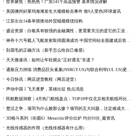
世界聚焦：热热热！广东141个高温预警 基本情况讲解
美国佛州好莱坞海滩发生大规模枪击事件 致9人受伤|环球速讯
江苏出台14条举措推动外贸稳规模优结构
盛达资源：白银具有较强的金融属性，更需要关注的是它的工业属性 今日热闻
神舟十六号载人飞船发射取得圆满成功 中国空间站全面建成后首次载人飞行任务开启 环球快看点
刮眉毛的正确方法（新手怎么给自己修眉）
天天微速讯：如何让年轻观众“正好遇见”非遗？
通胀压力持续 消费品巨头雀巢(NSRGY.US)与联合利华(UL.US)更换CFO-最资讯
今日快讯：网店进货教程（网店进货）
声动中国丨飞天逐梦，英雄出征 焦点消息
民航数据洞察｜4月热门航线盘点：TOP10中仅北京相关航线环比增长 天天快资讯
楚汉之争，项羽为什么败那么惨？项羽的五大问题，注定难成大器-全球百事通
3D格斗系列《街霸6》Metacritic评分出炉 均分93分_最资讯
光线传感器的作用（光线传感器有什么用）