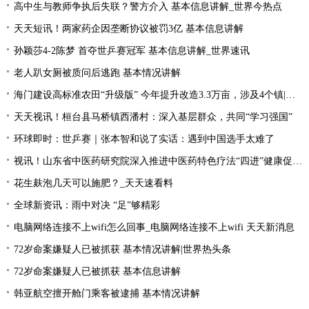
高中生与教师争执后失联？警方介入 基本信息讲解_世界今热点
天天短讯！两家药企因垄断协议被罚3亿 基本信息讲解
孙颖莎4-2陈梦 首夺世乒赛冠军 基本信息讲解_世界速讯
老人趴女厕被质问后逃跑 基本情况讲解
海门建设高标准农田“升级版” 今年提升改造3.3万亩，涉及4个镇|每日速读
天天视讯！桓台县马桥镇西潘村：深入基层群众，共同“学习强国”
环球即时：世乒赛｜张本智和说了实话：遇到中国选手太难了
视讯！山东省中医药研究院深入推进中医药特色疗法“四进”健康促进行动
花生麸泡几天可以施肥？_天天速看料
全球新资讯：雨中对决 “足”够精彩
电脑网络连接不上wifi怎么回事_电脑网络连接不上wifi 天天新消息
72岁命案嫌疑人已被抓获 基本情况讲解|世界热头条
72岁命案嫌疑人已被抓获 基本信息讲解
韩亚航空擅开舱门乘客被逮捕 基本情况讲解