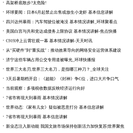
高架桥底散步?太危险!
环球要闻：日本6月起禁止出售或放生小龙虾 基本信息讲解
四川达州暴雨：汽车驾驶位被淹没 基本情况讲解_环球聚看点
美国白宫与共和党达成债务上限协议 基本情况讲解-焦点快播
C919冲上云霄壮观一幕 基本情况讲解-天天时讯
从“买硬件”到“重实战”：推动效果导向的网络安全运营体系建设
济宁这些车辆占用公交专用道被曝光_环球快播报
世界三大名刃,世界三大名刀，是指哪三种刀？_全球关注
3天后暑期档开启：《超能》《封神》争C位，进口大片争口气
当前观察：多项税收数据反映经济运行向好
7省市将现大到暴雨 基本情况讲解
世界动态:《家有儿女》疑似被恶意打分 基本信息讲解
7省市将现大到暴雨 基本信息讲解
新业态注入新动能 我国文旅市场保持创新活力加快复苏|世界聚焦