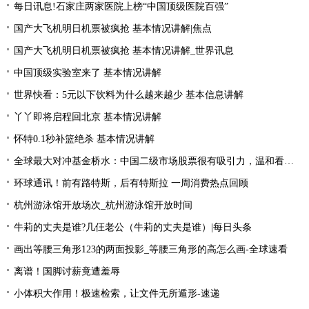
每日讯息!石家庄两家医院上榜“中国顶级医院百强”
国产大飞机明日机票被疯抢 基本情况讲解|焦点
国产大飞机明日机票被疯抢 基本情况讲解_世界讯息
中国顶级实验室来了 基本情况讲解
世界快看：5元以下饮料为什么越来越少 基本信息讲解
丫丫即将启程回北京 基本情况讲解
怀特0.1秒补篮绝杀 基本情况讲解
全球最大对冲基金桥水：中国二级市场股票很有吸引力，温和看多中国资产|全球简讯
环球通讯！前有路特斯，后有特斯拉 一周消费热点回顾
杭州游泳馆开放场次_杭州游泳馆开放时间
牛莉的丈夫是谁?几仼老公（牛莉的丈夫是谁）|每日头条
画出等腰三角形123的两面投影_等腰三角形的高怎么画-全球速看
离谱！国脚讨薪竟遭羞辱
小体积大作用！极速检索，让文件无所遁形-速递