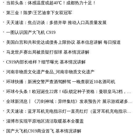
当前头条：体感温度或超40℃！成都热力十足！
第三金！陈梦/王艺迪拿下女双冠军
天天速读：焦点访谈：多措并举 推动人口高质量发展
一图认识国产大飞机 C919
美国白宫和共和党达成债务上限协议 基本信息讲解 每日报道
马龙世乒赛出局被质疑打假球 基本情况讲解
C919内部长啥样？细节曝光 基本情况讲解
河南非物质文化遗产食品_河南非物质文化遗产
环球快播：新洲交警严查酒驾醉驾 一晚查获近10名酒司机
环球今头条！欧冠诞生22席！6队锁定种子资格：曼联皇马2档，酝酿死亡之组
全球新消息丨《刀剑神域：异绊集结》发表预告片 展示游戏诸多玩法
天天速读：蓝牙耳机充电指示灯一直亮红灯（蓝牙耳机充电指示灯）
淄博市实现平原地区清洁取暖基本全覆盖
国产大飞机C919商业首飞 基本情况讲解