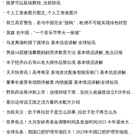
陈梦可以延续辉煌_当前快讯
个人工资条图片图文_个人工资条图片
荷兰高官警告，若与中国完全“脱钩”，欧洲不可能实现绿色转型
英媒 在中国，“一个音乐节带火一座城”
马龙离场时摸了摸球台 基本信息讲解 全球短讯
男孩14层楼顶攀爬妈妈哭求教育方法 基本情况讲解_焦点日报
丰子恺齐白石等41名大师作品禁出境 基本情况讲解
天天快资讯丨高考将至 多地首次配备智能安检门 基本信息讲解
董事长接受有偿陪侍被查 内情披露 基本情况讲解|全球短讯
野风药业再冲刺上市：业绩持续下滑，实控人俞蘠曾设立P2P并自融 天天观察
塞尔达传说王国之泪力量药水配方介绍
当前关注：肚子疼拉肚子是怎么回事_拉肚子肚子疼怎么办
世界焦点！大兴安岭养老金调整时间及发放时间2023 今年退休大概会涨的的？
全球头条：我国口腔护理市场巨大！2023年中国口腔护理市场现状分析