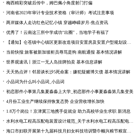
梅西精彩突破后传中，姆巴佩小角度射门打偏
河南省2023年审计专业技术资格（审计师）考试注意事项
两岸媒体人走访红色记忆小镇 穿越峥嵘岁月-焦点资讯
优秀了！云南这三所中学成功“出圈”，当地学子有福了
【通知】仑苍镇中心镇区更新改造项目安置房及安置户型规划设计征求意见... 天天快资讯
当前快报:旅客被新加坡柜员辱骂是狗 南航通报 基本情况讲解
世界观速讯丨浙江一无人岛挂牌拍卖 基本信息讲解
天天热点评！邻居谈长沙5死命案：嫌犯疑赌博欠债 基本情况讲解
小品词为什么叫小品词_小品词
初恋那件小事第几集夏淼淼上大学_初恋那件小事夏淼淼第几集变美
4月份工业生产继续保持恢复态势 企业营收增长加快
1.8万个岗位！京津冀三地携手促就业 助力高校毕业生求职 新消息
水利水电工程高压配电装置设计规范_关于水利水电工程高压配电装置设计规范简述-今头条
海口市妇联开展第十九届科技月妇女科技培训暨巾帼兴粮节粮宣传活动