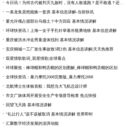
今日讯！为何古代被判灭九族时，没有人敢逃跑？是不敢逃？还是不能逃
一条龙鱼居然能换一套房 基本信息讲解-当前快讯
要允许俄占据部分乌领土？中方回应 基本情况讲解
环球快资讯丨上海一女子手扎针举着吊瓶乘地铁 基本信息讲解
重庆被洪水冲走男童遗体找到 基本情况讲解
安庆桐城一工厂发生事故致3死1伤 基本信息讲解|天天热推荐
双星情歌歌词_双星情歌|全球看点
环球聚焦：棒球帽和鸭舌帽的区别图解_棒球帽和鸭舌帽的区别
全球快资讯：暴力摩托2008完整版_暴力摩托2008
北航博士生体验首航：我想当大飞机总设计师
市文广旅体局开展安全生产专项督导检查 焦点快报
回望飞天路 基本情况讲解
“礼让行人”该不该被取消 基本情况讲解 世界即时
汇聚数字经济发展的澎湃动能