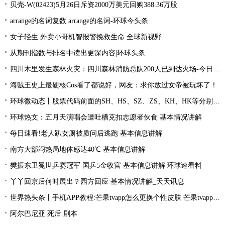
贝壳-W(02423)5月26日斥资2000万美元回购388.36万股
arrange的名词复数 arrange的名词-环球今头条
女子轻生 外卖小哥机智报警挽救生命 全球新视野
从期刊指数与排名中读出更深内容|环球头条
四川木里发生森林火灾：四川森林消防总队200人已到达火场-今日关注
海贼王史上最硬核Cos看了都说好，网友：求你放过女帝被玩坏了！
环球微动态丨股票代码前面的SH、HS、SZ、ZS、KH、HK等分别是什么意思？
环球热文：五月天演唱会遭吐槽克扣志愿者伙食 基本情况讲解
每日速看!老人趴女厕被质问后逃跑 基本信息讲解
南方大部闷热局地体感达40℃ 基本信息讲解
樊振东卫冕世乒赛冠军 国乒5金收官 基本信息讲解|环球速看料
丫丫回京后何时展出？园方回应 基本情况讲解_天天讯息
世界热头条丨手机APP教程:芒果tvapp怎么更换个性皮肤 芒果tvapp更换个性皮肤的方法
阿尔巴尼亚 死后 剧本