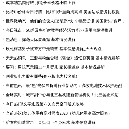
成本端氛围好转 涤纶长丝价格小幅上行
比特币价格今日行情：比特币升至两周高点 美国达成债务协议提振风险偏好
世界微动态丨他们的垃圾人口清理计划？毒品泛滥,美国街头“丧尸”遍地 白宫:新兴威胁
今日视点：5G普及率折射数字经济活力 行业应用向纵深推进
热消息：挥毫天际展新篇 基本情况讲解
砍死柯基男子被警方带走调查 基本信息讲解_天天观点
天天热消息：王源与粉丝合唱《骄傲》追忆赵英俊 基本情况讲解
要闻：男孩恶意踢11个月婴儿 家长拒道歉 基本情况讲解
创业板电力股有哪些(创业板电力股名单)
当前热讯：最“热”光伏展折射行业新动向：高效电池技术比拼激烈 光伏厂商掘金第二赛道
全球实时：城市副中心与北三县构建新管理机制！北三县正式迈入“北京管理”时代！
今日热门!文字逃脱第八关次元空间通关攻略
当前热议!幼儿体重身高对照表2020（幼儿体重身高对照表）
驴友爬山遭雷击：直挺倒下全身麻木 基本信息讲解