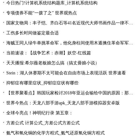
今日热门!计算机系统结构题库_计算机系统结构
专项债券不能“一拨了之” 世界观热点
国家文物局：丰子恺、齐白石等41名近现代大师书画作品一律不准出境
工伤多长时间做鉴定最合适
海贼王同人绿牛单挑革命军，他化身柱间使用木遁擒住革命军军长！
当前速读：【战争艺术：赤潮】妖空-红线篇
天天播报:希尔薇老板娘怎么搞（搞丈毋娘小说）
Stein：湖人休赛期不太可能会在自由市场上表现活跃 世界速看
抑郁症有哪里症状_抑郁症症状有哪些
【世界聚看点】韩国玩家检讨2018年亚运会输给中国的原因：那一年是Uzi的时代！
世界今热点：天龙八部手游apk_天龙八部手游模拟器安卓版
全球今亮点！神明纪行录 第五章：
方差公式 计算公式_方差公式方差公式
氨气和氧化铜的化学方程式_氨气还原氧化铜方程式