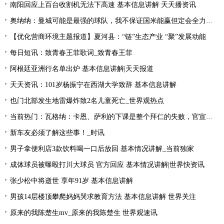
南阳回应上百台收割机无法下高速 基本信息讲解 天天播资讯
奥纳纳：曼城可能是最强的球队，我不保证国米能赢但定会全力以赴|环球最新
【优化营商环境主题报道】夏河县：“链”生态产业 “聚”发展动能
每日短讯：致青春王菲歌词_致青春王菲
阿根廷亚洲行名单出炉 基本信息讲解|天天报道
天天资讯：101岁杨振宁在西湖大学致辞 基本信息讲解
也门北部发生地雷爆炸致2名儿童死亡_世界观热点
当前热门：瓦格纳：卡恩、萨利的下课是整个拜仁的失败，官宣的时机让我无言
新车友必须了解这些事！_时讯
男子拿便利店3款饮料喝一口后放回 基本情况讲解_当前独家
成体球员被曝殴打川大球员 官方回应 基本情况讲解|世界快资讯
张少松中将逝世 享年91岁 基本信息讲解
男孩14层楼顶攀爬妈妈哭求教育方法 基本信息讲解 世界关注
原来的我陈楚生mv_原来的我陈楚生 世界观速讯