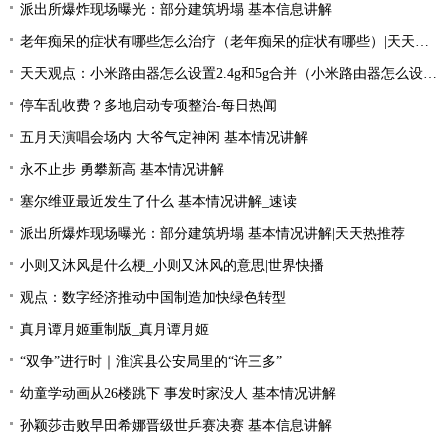
派出所爆炸现场曝光：部分建筑坍塌 基本信息讲解
老年痴呆的症状有哪些怎么治疗（老年痴呆的症状有哪些）|天天要闻
天天观点：小米路由器怎么设置2.4g和5g合并（小米路由器怎么设置）
停车乱收费？多地启动专项整治-每日热闻
五月天演唱会场内 大爷气定神闲 基本情况讲解
永不止步 勇攀新高 基本情况讲解
塞尔维亚最近发生了什么 基本情况讲解_速读
派出所爆炸现场曝光：部分建筑坍塌 基本情况讲解|天天热推荐
小则又沐风是什么梗_小则又沐风的意思|世界快播
观点：数字经济推动中国制造加快绿色转型
真月谭月姬重制版_真月谭月姬
“双争”进行时｜淮滨县公安局里的“许三多”
幼童学动画从26楼跳下 事发时家没人 基本情况讲解
孙颖莎击败早田希娜晋级世乒赛决赛 基本信息讲解