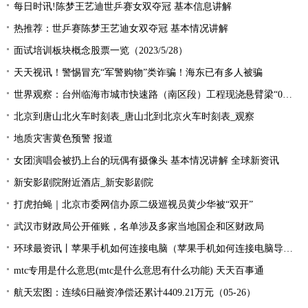
每日时讯!陈梦王艺迪世乒赛女双夺冠 基本信息讲解
热推荐：世乒赛陈梦王艺迪女双夺冠 基本情况讲解
面试培训板块概念股票一览（2023/5/28）
天天视讯！警惕冒充“军警购物”类诈骗！海东已有多人被骗
世界观察：台州临海市城市快速路（南区段）工程现浇悬臂梁“0号块”顺利浇筑
北京到唐山北火车时刻表_唐山北到北京火车时刻表_观察
地质灾害黄色预警 报道
女团演唱会被扔上台的玩偶有摄像头 基本情况讲解 全球新资讯
新安影剧院附近酒店_新安影剧院
打虎拍蝇｜北京市委网信办原二级巡视员黄少华被“双开”
武汉市财政局公开催账，名单涉及多家当地国企和区财政局
环球最资讯丨苹果手机如何连接电脑（苹果手机如何连接电脑导出照片）
mtc专用是什么意思(mtc是什么意思有什么功能) 天天百事通
航天宏图：连续6日融资净偿还累计4409.21万元（05-26）