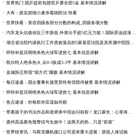
世界热门:国乒提前包揽世乒赛全部5金 基本情况讲解
大有：抓实抓细小麦赤霉病防治 快看
世界快看：英语四级各部分分数的构成_四级各项分数
汽车龙头估值创近三年新低 外资出手超5亿元力挺！国际原油连涨两周 “聪明资金”加仓能源行业
湖北省法院约谈执行工作质效落后的5家基层法院及其所属中院院长|当前焦点
怀特补篮压哨绝杀热火绿军进抢七 基本信息讲解
凯尔特人绝杀热火 从0-3扳成3-3平 基本情况讲解
县城拆迁所现“塌方式”腐败 基本情况讲解
每日速递：国企董事长接受异性有偿陪侍被查 基本情况讲解
怀特补篮压哨绝杀热火绿军进抢七 基本信息讲解
焦点速读：价格欺诈应该如何赔
带着孩子的书法作品和老师来中招会问前程！龙口家长：心里有底了
惠州高温黄色预警信号生效中！这两天的热，只是“前菜”
世界快资讯：马斯克脑机接口公司迎来重大进展：获批人体试验