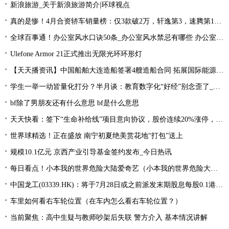
新浪旅游_关于新浪旅游简介|环球视点
真的是惨！4月合资轿车销量榜：仅3款破2万，轩逸第3，速腾第16！
全球百事通！办公室风水口诀50条_办公室风水禁忌有哪些 办公室风水禁忌大全
Ulefone Armor 21正式推出无限光环环形灯
【天天播资讯】中国船舶大连造船签署4艘造船合同 拓展国际能源运输领域合作
学生一举一动皆量化打分？半月谈：教育数字化“好经”别念歪了_环球今亮点
bf除了男朋友还有什么意思 bf是什么意思
天天快看：签下“生命补给线”项目意向协议，股价连续20%涨停，这家公司获机构扎堆关注
世界球精选！正在盛放 南宁初夏绝美赏花地“打包”送上
规模10.1亿元 京西产业引导基金签约发布_今日热讯
每日看点！小本我的世界危险大陆爱奇艺（小本我的世界危险大陆）
中国龙工(03339.HK)：将于7月28日或之前派发末期股息每股0.1港元-世界微资讯
车里如何看右车轮位置（在车内怎么看右车轮位置？）
当前聚焦：高中生疑与教师吵架后失联 警方介入 基本情况讲解