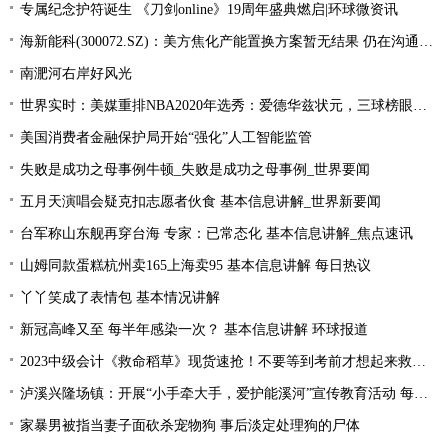
专属纪念护符诞生 《刀剑online》19周年盛典燃启|环球微资讯
海新能科(300072.SZ)：美方焦化产能置换方案暂无结果 仍在沟通过程中|环球观点
南淝河右岸好风光
世界实时：美媒重排NBA2020年选秀：爱德华兹状元，三球榜眼，哈里伯顿探花
美国消费者金融保护局开始“强化”人工智能监管
失败是成功之母事例牛顿_失败是成功之母事例_世界要闻
五月天演唱会疑克扣志愿者伙食 基本信息讲解_世界新要闻
台军称山东舰再穿台海 专家：已常态化 基本信息讲解_焦点速讯
山姆同款蛋糕杭州卖165上海卖95 基本信息讲解 每日热议
丫丫笑成了表情包 基本情况讲解
新冠高峰又至 每半年感染一次？ 基本信息讲解 环球报道
2023中级会计《救命稻草》现货速抢！不要等到考前才想起来救命稻草！
泸溪兴隆场镇：开展“小手牵大手，爱护能溪河”宣传教育活动 每日速读
家暴男被指当妻子面砍杀宠物狗 事后淡定处理狗的尸体