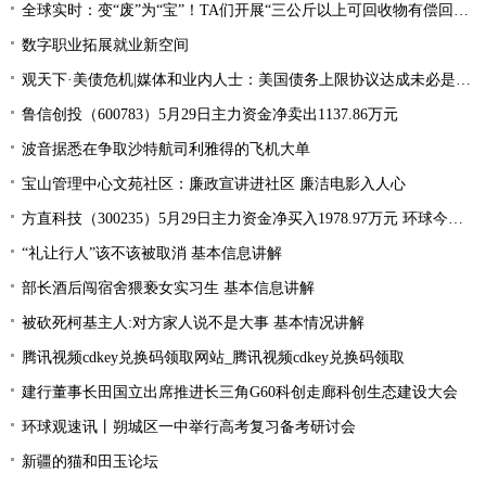
全球实时：变“废”为“宝”！TA们开展“三公斤以上可回收物有偿回收”宣传活动
数字职业拓展就业新空间
观天下·美债危机|媒体和业内人士：美国债务上限协议达成未必是“好消息”
鲁信创投（600783）5月29日主力资金净卖出1137.86万元
波音据悉在争取沙特航司利雅得的飞机大单
宝山管理中心文苑社区：廉政宣讲进社区 廉洁电影入人心
方直科技（300235）5月29日主力资金净买入1978.97万元 环球今亮点
“礼让行人”该不该被取消 基本信息讲解
部长酒后闯宿舍猥亵女实习生 基本信息讲解
被砍死柯基主人:对方家人说不是大事 基本情况讲解
腾讯视频cdkey兑换码领取网站_腾讯视频cdkey兑换码领取
建行董事长田国立出席推进长三角G60科创走廊科创生态建设大会
环球观速讯丨朔城区一中举行高考复习备考研讨会
新疆的猫和田玉论坛