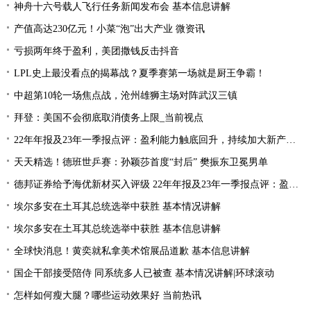
神舟十六号载人飞行任务新闻发布会 基本信息讲解
产值高达230亿元！小菜“泡”出大产业 微资讯
亏损两年终于盈利，美团撒钱反击抖音
LPL史上最没看点的揭幕战？夏季赛第一场就是厨王争霸！
中超第10轮一场焦点战，沧州雄狮主场对阵武汉三镇
拜登：美国不会彻底取消债务上限_当前视点
22年年报及23年一季报点评：盈利能力触底回升，持续加大新产品研发
天天精选！德班世乒赛：孙颖莎首度“封后” 樊振东卫冕男单
德邦证券给予海优新材买入评级 22年年报及23年一季报点评：盈利能力触底回升 持续加大新产品研发
埃尔多安在土耳其总统选举中获胜 基本情况讲解
埃尔多安在土耳其总统选举中获胜 基本信息讲解
全球快消息！黄奕就私拿美术馆展品道歉 基本信息讲解
国企干部接受陪侍 同系统多人已被查 基本情况讲解|环球滚动
怎样如何瘦大腿？哪些运动效果好 当前热讯