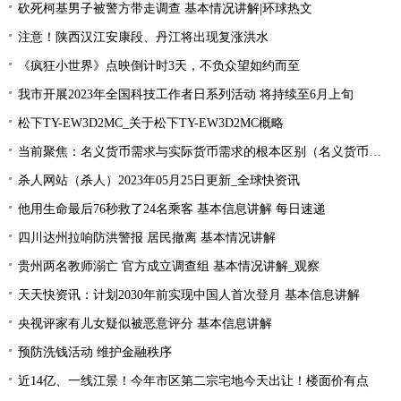
砍死柯基男子被警方带走调查 基本情况讲解|环球热文
注意！陕西汉江安康段、丹江将出现复涨洪水
《疯狂小世界》点映倒计时3天，不负众望如约而至
我市开展2023年全国科技工作者日系列活动 将持续至6月上旬
松下TY-EW3D2MC_关于松下TY-EW3D2MC概略
当前聚焦：名义货币需求与实际货币需求的根本区别（名义货币需求与实际货币需求）
杀人网站（杀人）2023年05月25日更新_全球快资讯
他用生命最后76秒救了24名乘客 基本信息讲解 每日速递
四川达州拉响防洪警报 居民撤离 基本情况讲解
贵州两名教师溺亡 官方成立调查组 基本情况讲解_观察
天天快资讯：计划2030年前实现中国人首次登月 基本信息讲解
央视评家有儿女疑似被恶意评分 基本信息讲解
预防洗钱活动 维护金融秩序
近14亿、一线江景！今年市区第二宗宅地今天出让！楼面价有点