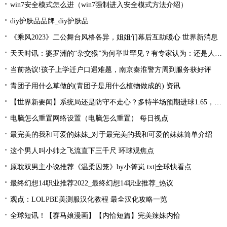
win7安全模式怎么进（win7强制进入安全模式方法介绍）
diy护肤品品牌_diy护肤品
《乘风2023》二公舞台风格各异，姐姐们幕后互助暖心 世界新消息
天天时讯：婆罗洲的“杂交猴”为何举世罕见？有专家认为：还是人类造的孽
当前热议!孩子上学迁户口遇难题，南京秦淮警方周到服务获好评
青团子用什么草做的(青团子是用什么植物做成的) 资讯
【世界新要闻】系统局还是防守不走心？多特半场预期进球1.65，大幅领先对手
电脑怎么重置网络设置（电脑怎么重置） 每日视点
最完美的我和可爱的妹妹_对于最完美的我和可爱的妹妹简单介绍
这个男人叫小帅之飞流直下三千尺 环球观焦点
原耽双男主小说推荐《温柔囚笼》by小箐岚 txt|全球快看点
最终幻想14职业推荐2022_最终幻想14职业推荐_热议
观点：LOLPBE美测服汉化教程 最全汉化攻略一览
全球短讯！【赛马娘漫画】【内恰短篇】完美辣妹内恰