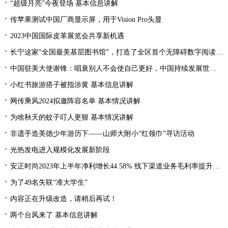
“超级月亮”今夜登场 基本信息讲解
传苹果测试中国厂商显示屏，用于Vision Pro头显
2023中国国际皮革展览会共享新机遇
长宁这家“全国最美基层图书馆”，打造了全区首个无障碍数字阅读空间
中国驻美大使谢锋：唱衰别人不会使自己更好，中国持续发展世界才会更加繁荣
小红书旅游搭子被指涉黄 基本信息讲解
网传乘风2024拟邀阵容名单 基本情况讲解
为啥秋天的蚊子叮人更狠 基本情况讲解
非遗手造美德少年游历下——山师大附小“红领巾”寻访活动
光热发电进入规模化发展新阶段
安正时尚2023年上半年净利增长44.58% 线下渠道业务毛利率提升2.28%
为了49名失联“准大学生”
内容正在升级改造，请稍后再试！
两个台风来了 基本信息讲解