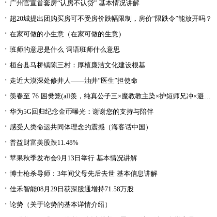
广州官宣首套房“认房不认贷” 基本情况讲解
超20城提出团购买房可不受房价跌幅限制，房价“限跌令”能放开吗？
在家可做的小生意（在家可做的生意）
班师的意思是什么 词语班师什么意思
桓台县马桥镇陈三村：厚植廉洁文化建设根基
走近大漠深处修井人——油井“医生”担使命
羡春至 76 困樊笼(all羡，纯真公子三×魔教教主染×护短师兄冲×避世温柔影×贪财白莲羡）
华为5G回归纪念金币曝光：谢谢您的支持与陪伴
感受人类命运共同体理念的震撼（海客话中国）
普益财富美股跌11.48%
苹果秋季发布会9月13日举行 基本情况讲解
博士枪杀导师：3年间父母先后去世 基本信息讲解
佳禾智能08月29日获深股通增持71.58万股
论势（关于论势的基本详情介绍）