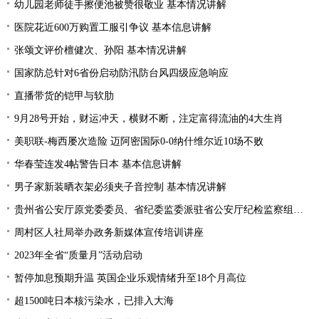
幼儿园老师徒手擦便池被赞很敬业 基本情况讲解
医院花近600万购置工服引争议 基本信息讲解
张颂文评价檀健次、孙阳 基本情况讲解
国家防总针对6省份启动防汛防台风四级应急响应
直播带货的铠甲与软肋
9月28号开始，财运冲天，横财不断，注定富得流油的4大生肖
美职联-梅西屡次造险 迈阿密国际0-0纳什维尔近10场不败
华春莹连发4帖警告日本 基本信息讲解
男子家新装晒衣架必须夹子音控制 基本情况讲解
贵州省公安厅原党委委员、省纪委监委派驻省公安厅纪检监察组原组长陈罡接受纪律审查和监察调查
周村区人社局举办政务新媒体宣传培训讲座
2023年全省“质量月”活动启动
暂停加息预期升温 英国企业乐观情绪升至18个月高位
超1500吨日本核污染水，已排入大海