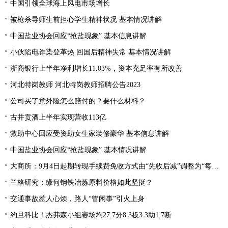
中国引领全球海上风电市场增长
被枪杀导师生前担心学生精神状况 基本情况讲解
中国盐业协会回应“抢盐现象” 基本信息讲解
小伙陷电诈染登革热 回国后精神失常 基本情况讲解
浙商银行上半年净利增长11.03%，资本充足率有所改善
河北特岗教师 河北特岗教师招聘公告2023
公司买了意外险怎么赔付的？要什么材料？
古井贡酒上半年实现营收113亿
救助中心回应受资助女生家装修豪华 基本信息讲解
中国盐业协会回应“抢盐现象” 基本情况讲解
大商所：9月4日起期转现手续费免收方式由“先收后减”调整为“每日直接减免”
兰格研究：缘何钢铁冶炼原料价格如此坚挺？
交通事故惹人心烦，路人“管闲事”引火上身
约旦科比！杰弗森小组赛场均27.7分8.3板3.3助1.7断