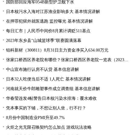
国防部回应海军054B新型护卫舰下水
日本核污水入海对江苏渔业影响多大 基本情况讲解
在押罪犯狱外就医逃跑 监控曝光 基本情况讲解
每日汇市｜人民币中间价8月累计调贬511基点
2023年东乡县“山城篮球季”联赛圆满落幕
铂科新材（300811）8月31日主力资金净买入634.00万元
张家口桥西区养老院有哪些？张家口桥西区养老院一览表（2023年）
中山宣布施行认房不认贷 基本信息讲解
日本32人吃便当后不适 1人死亡 基本情况讲解
河南就天价牛郎雕塑事件成立调查组 基本信息讲解
华春莹连发4帖警告日本核污染水排海：覆水难收
凭本事买的下铺，不想让别人坐，行不行？
8月份中国制造业PMI升至49.7%
火炬之光无限召唤契约怎么加点 游戏玩法攻略