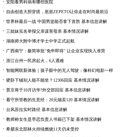
安阳看男科病有哪些医院
自由创造大胆穿搭，崽崽ZEPETO让你走在时尚最前沿
世界杯最后一战 中国男篮能否拿下首胜 基本信息讲解
三姐妹实名举报父亲谋害母亲 基本情况讲解
湖南师大附中博才学士中学正式起航
广西南宁：极简审批“免申即得” 让企业实现快入准营
浙江台州一民房起火，6人遇难
智能网联新体验｜孩子眼中的无人驾驶：像科幻电影一样
硬卧下铺别人能不能坐？12306回应 基本情况讲解
普京将于10月访华?外交部回应 基本信息讲解
看守所管教的生意经：20元烟卖120 基本情况讲解
台风苏拉实时路径 基本信息讲解
教师称女生是早恋负责人书籍已下架 基本情况讲解
希腊东北部林火持续燃烧11天仍未受控