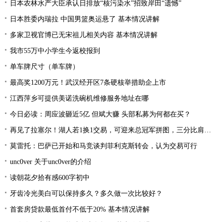
日本农林水产大臣承认日排放“核污染水”招致岸田“遗憾”
日本胜委内瑞拉 中国男篮奥运悬了 基本情况讲解
多家卫视官博已无宋祖儿相关内容 基本情况讲解
我市55万中小学生今返校报到
单车牌尺寸（单车牌）
最高奖1200万元！武汉经开区7条硬核举措助企上市
江西萍乡可提供美诺洗碗机维修服务地址在哪
今日必读：周应波砸近5亿 但斌大赚 头部私募为何都在买？
再见了拉塞尔！湖人若1换1交易，可迎来总冠军拼图，三分比肩库里
莫雷托：巴萨已开始和马竞谈判菲利克斯转会，认为交易可行
unc0ver 关于unc0ver的介绍
读朝花夕拾有感600字初中
牙齿冷光美白可以保持多久？多久做一次比较好？
首套房贷款最低首付不低于20% 基本情况讲解