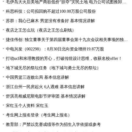
毛伊岛大火后美地产商欲低价“掠夺”灾民土地 电力公司试图推卸责任
科思科技：公司拟回购不超过100.00万股公司股份
苏群：我心已麻木 男篮没有准备好 基本情况讲解
夜店之王怎么玩（夜店之王怎么刷钱）
捷佳伟创: 独立董事关于第四届董事会第十九次会议相关事项的独立意见
中电兴发（002298）：8月30日北向资金增持19.87万股
打动ucl和米理教授的芳心，打破传统设计思维，收获名校offer！
地下城无尽的祭坛任务（地下城与勇士无尽的祭坛）
中国男篮三连败出局 基本信息讲解
浙江台州一民房起火 6人遇难 基本信息讲解
舒淇亮相威尼斯电影节评审团 基本情况讲解
宋红玉个人资料 宋红玉
考生网上报名登录（考生网上报名）
教育部：严禁以竞赛成绩等作为招生入学依据或参考