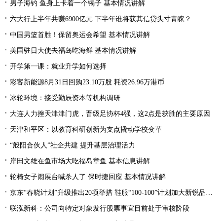
男子海钓 鱼身上卡着一个镯子 基本情况讲解
六大行上半年共赚6900亿元 下半年谁将获其信贷头寸青睐？
中国男篮首胜！保留奥运会希望 基本情况讲解
美国驻日大使去福岛吃海鲜 基本情况讲解
开学第一课：就业升学如何选择
彩客新能源8月31日回购23.10万股 耗资26.96万港币
冰轮环境：接受勤辰资本等机构调研
大连人力挫天津津门虎，晋级足协杯4强，这2点是获胜的主要原因
天津和平区：以教育科研创新为支点撬动学校变革
“般阳合伙人”社企共建 提升基层治理活力
岸田文雄在鱼市场大吃福岛章鱼 基本信息讲解
轮椅女子闹展台喊杀人了 保时捷回应 基本情况讲解
京东“春晓计划”升级推出20项举措 鞋服“100-100”计划加大新锐品牌扶持力度
联泓新科：公司向特定对象发行股票事宜目前处于审核阶段