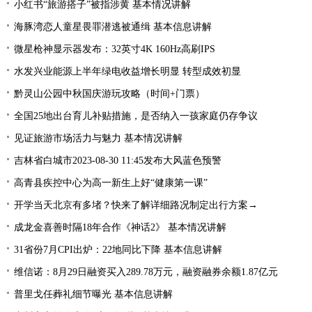
小红书“旅游搭子”被指涉黄 基本情况讲解
海豚湾恋人童星畏罪潜逃被通缉 基本信息讲解
微星枪神显示器发布：32英寸4K 160Hz高刷IPS
水发兴业能源上半年绿电收益增长明显 转型成效初显
黔灵山公园中秋国庆游玩攻略（时间+门票）
全国25地出台育儿补贴措施，是否纳入一孩家庭仍存争议
见证旅游市场活力与魅力 基本情况讲解
吉林省白城市2023-08-30 11:45发布大风蓝色预警
高青县疾控中心为高一新生上好“健康第一课”
开学当天北京有多堵？快来了解详细路况制定出行方案→
成龙金喜善时隔18年合作《神话2》 基本情况讲解
31省份7月CPI出炉：22地同比下降 基本信息讲解
维信诺：8月29日融资买入289.78万元，融资融券余额1.87亿元
普里戈任葬礼细节曝光 基本信息讲解