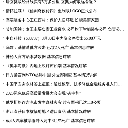
唐玄奘取经路线实有5万多公里 玄奘为何取远舍近？
情怀拉满！《仙剑奇侠传四》重制版LOGO正式公布
高端装备中心王庄西村：保护人居环境 扮靓美丽家园
节能国祯：麦王主要负责工业废水 公司旗下智能装备公司 负责公司设备的生产和销售
中自科技（688737）8月30日主力资金净卖出66.08万元
乌媒：基辅遭俄方袭击 已致2人死亡 基本信息讲解
神秘人官方晒李梦数据 基本信息讲解
《奥本海默》内地上映好评如潮 基本情况讲解
日方扬言到WTO起诉中国 外交部回应 基本情况讲解
中国平安谢永林答上证报：通过模型、技术降低金融服务准入门槛 提升金融服务的普惠性和可得性
2023绿色低碳高质量发展大会实现“碳中和”
俄罗斯格连吉克市发生森林火灾 过火面积已达118公顷
浙江查获日本核辐射地区进口食品 基本情况讲解
载4人汽车被暴雨冲入河中3姐弟死亡 基本信息讲解