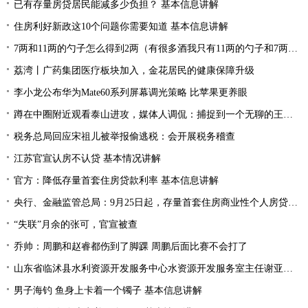
已有存量房贷居民能减多少负担？ 基本信息讲解
住房利好新政这10个问题你需要知道 基本信息讲解
7两和11两的勺子怎么得到2两（有很多酒我只有11两的勺子和7两的勺子如何得到2两酒）
荔湾丨广药集团医疗板块加入，金花居民的健康保障升级
李小龙公布华为Mate60系列屏幕调光策略 比苹果更养眼
蹲在中圈附近观看泰山进攻，媒体人调侃：捕捉到一个无聊的王大雷
税务总局回应宋祖儿被举报偷逃税：会开展税务稽查
江苏官宣认房不认贷 基本情况讲解
官方：降低存量首套住房贷款利率 基本信息讲解
央行、金融监管总局：9月25日起，存量首套住房商业性个人房贷借款人可向金融机构申请协商变更利率水平
“失联”月余的张可，官宣被查
乔帅：周鹏和赵睿都伤到了脚踝 周鹏后面比赛不会打了
山东省临沭县水利资源开发服务中心水资源开发服务室主任谢亚州被查
男子海钓 鱼身上卡着一个镯子 基本信息讲解