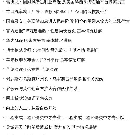
雪佛龙：因飓风伊达利亚靠近 从美国墨西哥湾石油平台撤离员工
丰田汽车就工厂停工致歉 称14家工厂今日陆续恢复生产
国泰君安：美联储加息进入尾声阶段 铜价有望迎来较大的上涨行情
官方通报715万建雕塑：住建局长被免 基本情况讲解
华为Mate 60未发先售 基本情况讲解
博士枪杀导师：3年间父母先后去世 基本情况讲解
苹果秋季发布会9月13日举行 基本信息讲解
芊怎么读什么意思 芊怎么读
俄罗斯布良斯克州州长：乌军袭击导致多名平民死伤
谷歌云与英伟达宣布扩大合作伙伴关系
网上贷款没钱还了怎么办
向上的人生，从爱自己开始
工程类或工程经济类中等专业（工程类或工程经济类中等专科以上学历）
导游评天价雕塑后遭威胁 官方介入 基本情况讲解