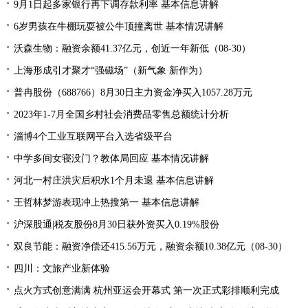
9月1日起多家银行再下调存款利率 基本信息讲解
6岁男孩在牛棚玩耍被公牛顶撞离世 基本情况讲解
沃森生物：融资余额41.37亿元，创近一年新低（08-30）
上海形成引才聚才“强磁场”（新气象 新作为）
普冉股份（688766）8月30日主力资金净买入1057.28万元
2023年1-7月全国乡村社会消费品零售总额统计分析
淄博4个工业互联网平台入选省级平台
中学多间女寝没门？教体局回应 基本情况讲解
河北一村庄洪灾后积水1个月未退 基本信息讲解
王哲林梦游表现冲上热搜第一 基本信息讲解
沪深股通|税友股份8月30日获外资买入0.19%股份
双良节能：融资净偿还415.56万元，融资余额10.38亿元（08-30）
四川：文旅产业新体验
点火方式创意满满 杭州亚运会开幕式 第一次正式彩排顺利完成