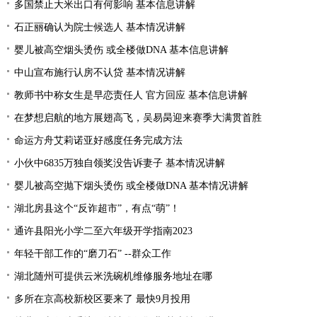
多国禁止大米出口有何影响 基本信息讲解
石正丽确认为院士候选人 基本情况讲解
婴儿被高空烟头烫伤 或全楼做DNA 基本信息讲解
中山宣布施行认房不认贷 基本情况讲解
教师书中称女生是早恋责任人 官方回应 基本信息讲解
在梦想启航的地方展翅高飞，吴易昺迎来赛季大满贯首胜
命运方舟艾莉诺亚好感度任务完成方法
小伙中6835万独自领奖没告诉妻子 基本情况讲解
婴儿被高空抛下烟头烫伤 或全楼做DNA 基本情况讲解
湖北房县这个“反诈超市”，有点“萌”！
通许县阳光小学二至六年级开学指南2023
年轻干部工作的“磨刀石” --群众工作
湖北随州可提供云米洗碗机维修服务地址在哪
多所在京高校新校区要来了 最快9月投用