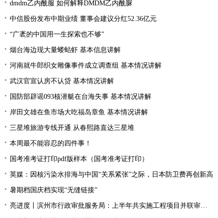
dmdm乙内酰服 如何解释DMDM乙内酰脲
中信股份发布中期业绩 董事会建议分红52.36亿元
“广袤的中国用一生探索也不够”
烟台海边现大量蝼蛄虾 基本信息讲解
河南就牛郎织女雕像事件成立调查组 基本情况讲解
武汉官宣认房不认贷 基本情况讲解
国防部辟谣093核潜艇在台海失事 基本情况讲解
岸田文雄在鱼市场大吃福岛章鱼 基本情况讲解
三星堆旅游专线开通 从春熙路直达三星堆
本周最不能容忍的四件事！
国考准考证打印pdf版样本（国考准考证打印）
英媒：因核污染水排海与中国“关系紧张”之际，日本防卫费再创新高
暑期档国庆档实现“无缝链接”
亮进度丨滨州市行政审批服务局：上半年共实施工程项目并联审批9894件 并联审批率居全省第一位、办件量全省第二