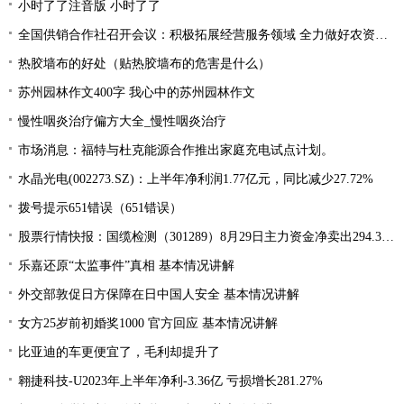
小时了了注音版 小时了了
全国供销合作社召开会议：积极拓展经营服务领域 全力做好农资供应
热胶墙布的好处（贴热胶墙布的危害是什么）
苏州园林作文400字 我心中的苏州园林作文
慢性咽炎治疗偏方大全_慢性咽炎治疗
市场消息：福特与杜克能源合作推出家庭充电试点计划。
水晶光电(002273.SZ)：上半年净利润1.77亿元，同比减少27.72%
拨号提示651错误（651错误）
股票行情快报：国缆检测（301289）8月29日主力资金净卖出294.37万元
乐嘉还原“太监事件”真相 基本情况讲解
外交部敦促日方保障在日中国人安全 基本情况讲解
女方25岁前初婚奖1000 官方回应 基本情况讲解
比亚迪的车更便宜了，毛利却提升了
翱捷科技-U2023年上半年净利-3.36亿 亏损增长281.27%