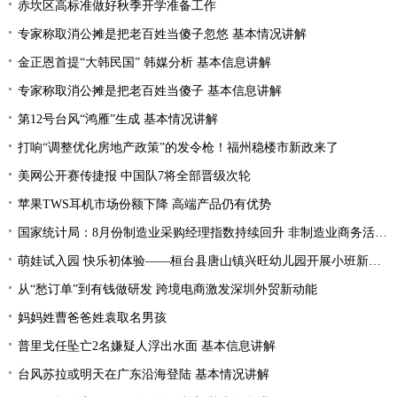
赤坎区高标准做好秋季开学准备工作
专家称取消公摊是把老百姓当傻子忽悠 基本情况讲解
金正恩首提“大韩民国” 韩媒分析 基本信息讲解
专家称取消公摊是把老百姓当傻子 基本信息讲解
第12号台风“鸿雁”生成 基本情况讲解
打响“调整优化房地产政策”的发令枪！福州稳楼市新政来了
美网公开赛传捷报 中国队7将全部晋级次轮
苹果TWS耳机市场份额下降 高端产品仍有优势
国家统计局：8月份制造业采购经理指数持续回升 非制造业商务活动指数延续扩张态势
萌娃试入园 快乐初体验——桓台县唐山镇兴旺幼儿园开展小班新生体验活动
从“愁订单”到有钱做研发 跨境电商激发深圳外贸新动能
妈妈姓曹爸爸姓袁取名男孩
普里戈任坠亡2名嫌疑人浮出水面 基本信息讲解
台风苏拉或明天在广东沿海登陆 基本情况讲解