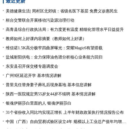
最近更新
美德健康生活| 周村区北郊镇：省级名医下基层 免费义诊惠民生
桓台交警联合开展移动污染源治理行动
高青县综合行政执法局：有力度更有温度 精细化管理水平日益提升
教师如何上好课内容摘要（教师如何上好课）
维信诺1.5K高分极窄四曲屏曝光：荣耀Magic6有望搭载
盐城射阳供电：全力保障油色谱分析核心业务能力回归
东安县召开保交楼专题调度会
广州9区延迟开学 基本情况讲解
普里戈任替身妻子葬礼后现身墓地 基本信息讲解
陕西一医院规定男55岁女44岁不续聘 基本情况讲解
银魂伊丽莎白里面的人 银魂伊丽莎白
31个省份收入同比均实现正增长 上半年财政政策执行情况报告公布
中国（广西）自由贸易试验区设立4年 规模以上工业总产值年均增长34.2%