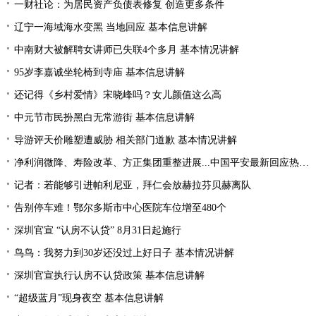
一财社论：为居民资产负债表修复 创造更多条件
辽宁一海域海水变黑 当地回应 基本信息讲解
中南财大被解聘女讲师已失联4个多月 基本情况讲解
95岁李嘉诚坐轮椅到寺庙 基本信息讲解
还记得《乡村爱情》宋晓峰吗？女儿颜值这么高
中元节市民扮黑白无常游街 基本信息讲解
导游评天价雕塑遭威胁 相关部门道歉 基本情况讲解
净利润微降、寿险改革、方正集团重整进展...中国平安最新回应热点问题
记者：若能够引进帕利尼亚，拜仁会放赫拉芬贝赫离队
告别停车难！鄂尔多斯市中心医院车位增至480个
深圳官宣 “认房不认贷” 8月31日起施行
鸟鸟：我努力到30岁还没过上好日子 基本情况讲解
深圳官宣执行认房不认贷政策 基本信息讲解
“超级蓝月”现身夜空 基本信息讲解