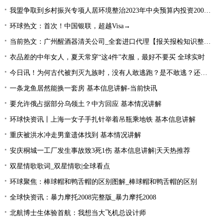
我盟争取到乡村振兴专项人居环境整治2023年中央预算内投资2000万元
环球热文：首次！中国银联，超越Visa→
当前热文：广州醒酒器清关公司_全套进口代理【报关报检知识整理】
衣品差的中年女人，夏天常穿“这4件”衣服，最好不要买 全球实时
今日讯！为何古代被判灭九族时，没有人敢逃跑？是不敢逃？还是不能逃
一条龙鱼居然能换一套房 基本信息讲解-当前快讯
要允许俄占据部分乌领土？中方回应 基本情况讲解
环球快资讯丨上海一女子手扎针举着吊瓶乘地铁 基本信息讲解
重庆被洪水冲走男童遗体找到 基本情况讲解
安庆桐城一工厂发生事故致3死1伤 基本信息讲解|天天热推荐
双星情歌歌词_双星情歌|全球看点
环球聚焦：棒球帽和鸭舌帽的区别图解_棒球帽和鸭舌帽的区别
全球快资讯：暴力摩托2008完整版_暴力摩托2008
北航博士生体验首航：我想当大飞机总设计师