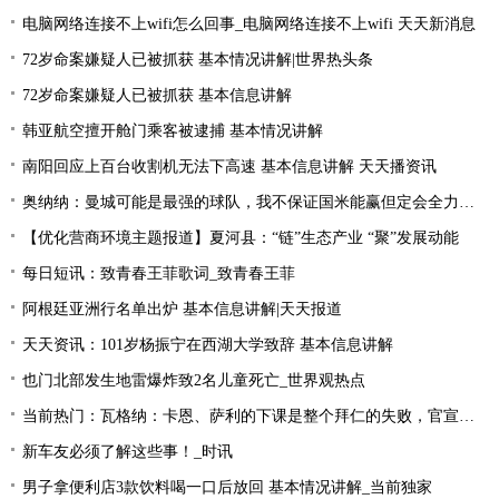
电脑网络连接不上wifi怎么回事_电脑网络连接不上wifi 天天新消息
72岁命案嫌疑人已被抓获 基本情况讲解|世界热头条
72岁命案嫌疑人已被抓获 基本信息讲解
韩亚航空擅开舱门乘客被逮捕 基本情况讲解
南阳回应上百台收割机无法下高速 基本信息讲解 天天播资讯
奥纳纳：曼城可能是最强的球队，我不保证国米能赢但定会全力以赴|环球最新
【优化营商环境主题报道】夏河县：“链”生态产业 “聚”发展动能
每日短讯：致青春王菲歌词_致青春王菲
阿根廷亚洲行名单出炉 基本信息讲解|天天报道
天天资讯：101岁杨振宁在西湖大学致辞 基本信息讲解
也门北部发生地雷爆炸致2名儿童死亡_世界观热点
当前热门：瓦格纳：卡恩、萨利的下课是整个拜仁的失败，官宣的时机让我无言
新车友必须了解这些事！_时讯
男子拿便利店3款饮料喝一口后放回 基本情况讲解_当前独家