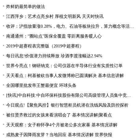
炸鲜奶最简单的做法
江西萍乡：艺术点亮乡村 厚植文明新风 天天时快讯
收评：沪指放量涨0.28%，电力、石油等板块拉升，算力概念等活跃 每日关注
南通通州：“圈站点”医保全覆盖 零距离服务暖人心
2019中超赛程表完整版（2019中超赛程）
每日讯息!价值潜力持续释放 珍酒李渡涨幅达2.94%
世界今亮点！钢研纳克：公司仪器在半导体行业有实质性订单
天天看点：柯基被砍当事人发微博称已圆满解决 基本信息讲解
全国哪里批发帝王蟹最便宜 环球头条
[快讯]中自科技:中自环保科技股份有限公司高级管理人员集中竞价减持股份进展|观焦点
今日观点!【聚焦风控】银行智慧柜员机潜在洗钱风险及防控探析
被任贤齐救过的女孩来看演唱会了 基本情况讲解|聚看点
天天观察：女子称怀孕4个月被老公多次家暴 基本情况讲解
成熟麦子因降雨发芽？当地回应 基本情况讲解 世界快报