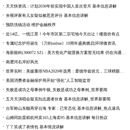
天天快资讯：计划2030年前实现中国人首次登月 基本信息讲解
央视评家有儿女疑似被恶意评分 基本信息讲解
预防洗钱活动 维护金融秩序
近14亿、一线江景！今年市区第二宗宅地今天出让！楼面价有点
专属纪念护符诞生 《刀剑online》19周年盛典燃启|环球微资讯
海新能科(300072.SZ)：美方焦化产能置换方案暂无结果 仍在沟通过程中|环球观点
南淝河右岸好风光
世界实时：美媒重排NBA2020年选秀：爱德华兹状元，三球榜眼，哈里伯顿探花
美国消费者金融保护局开始“强化”人工智能监管
失败是成功之母事例牛顿_失败是成功之母事例_世界要闻
五月天演唱会疑克扣志愿者伙食 基本信息讲解_世界新要闻
台军称山东舰再穿台海 专家：已常态化 基本信息讲解_焦点速讯
山姆同款蛋糕杭州卖165上海卖95 基本信息讲解 每日热议
丫丫笑成了表情包 基本情况讲解