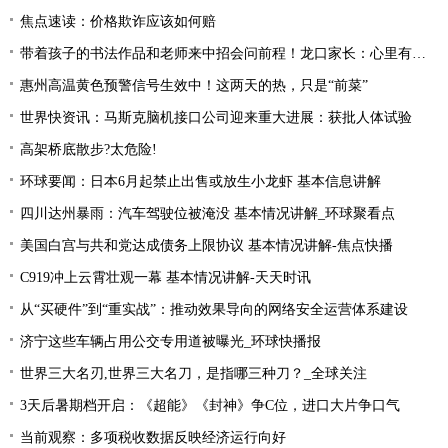
焦点速读：价格欺诈应该如何赔
带着孩子的书法作品和老师来中招会问前程！龙口家长：心里有底了
惠州高温黄色预警信号生效中！这两天的热，只是“前菜”
世界快资讯：马斯克脑机接口公司迎来重大进展：获批人体试验
高架桥底散步?太危险!
环球要闻：日本6月起禁止出售或放生小龙虾 基本信息讲解
四川达州暴雨：汽车驾驶位被淹没 基本情况讲解_环球聚看点
美国白宫与共和党达成债务上限协议 基本情况讲解-焦点快播
C919冲上云霄壮观一幕 基本情况讲解-天天时讯
从“买硬件”到“重实战”：推动效果导向的网络安全运营体系建设
济宁这些车辆占用公交专用道被曝光_环球快播报
世界三大名刃,世界三大名刀，是指哪三种刀？_全球关注
3天后暑期档开启：《超能》《封神》争C位，进口大片争口气
当前观察：多项税收数据反映经济运行向好