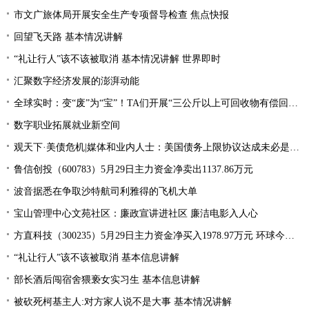
市文广旅体局开展安全生产专项督导检查 焦点快报
回望飞天路 基本情况讲解
“礼让行人”该不该被取消 基本情况讲解 世界即时
汇聚数字经济发展的澎湃动能
全球实时：变“废”为“宝”！TA们开展“三公斤以上可回收物有偿回收”宣传活动
数字职业拓展就业新空间
观天下·美债危机|媒体和业内人士：美国债务上限协议达成未必是“好消息”
鲁信创投（600783）5月29日主力资金净卖出1137.86万元
波音据悉在争取沙特航司利雅得的飞机大单
宝山管理中心文苑社区：廉政宣讲进社区 廉洁电影入人心
方直科技（300235）5月29日主力资金净买入1978.97万元 环球今亮点
“礼让行人”该不该被取消 基本信息讲解
部长酒后闯宿舍猥亵女实习生 基本信息讲解
被砍死柯基主人:对方家人说不是大事 基本情况讲解