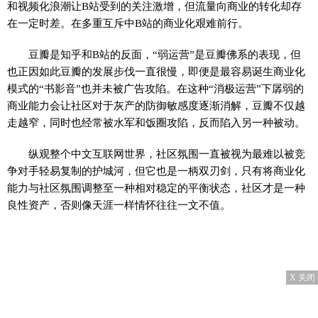
和视频化浪潮让B站受到的关注激增，但流量向商业的转化却存
在一定时差。在多重互斥中B站的商业化艰难前行。
豆瓣是知乎和B站的反面，“弱运营”是豆瓣佛系的表现，但
也正因如此豆瓣的发展步伐一直很慢，即便是最容易诞生商业化
模式的“书影音”也并未被广告攻陷。在这种“消极运营”下孱弱的
商业能力会让社区对于灰产的防御敏感度逐渐消解，豆瓣不仅越
走越窄，同时也经常被水军和饭圈攻陷，反而陷入另一种被动。
纵观整个中文互联网世界，社区氛围一直被视为最难以被竞
争对手轻易复制的护城河，但它也是一柄双刃剑，只有将商业化
能力与社区氛围调整至一种相对稳定的平衡状态，社区才是一种
良性资产，否则像天涯一样情怀往往一文不值。
X 关闭