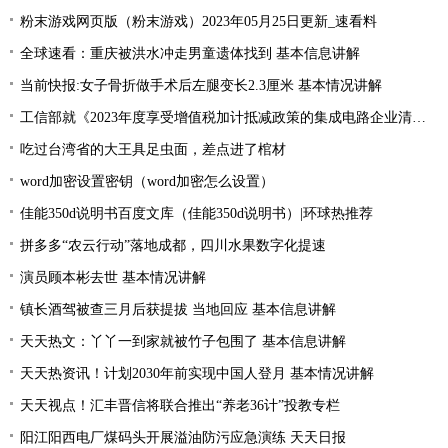
粉末游戏网页版（粉末游戏）2023年05月25日更新_速看料
全球速看：重庆被洪水冲走男童遗体找到 基本信息讲解
当前快报:女子骨折做手术后左腿变长2.3厘米 基本情况讲解
工信部就《2023年度享受增值税加计抵减政策的集成电路企业清单制定工作有关要求》征求意见
吃过台湾省的大王具足虫面，差点进了棺材
word加密设置密钥（word加密怎么设置）
佳能350d说明书百度文库（佳能350d说明书）|环球热推荐
拼多多“农云行动”落地成都，四川水果数字化提速
演员顾本彬去世 基本情况讲解
镇长酒驾被查三月后获提拔 当地回应 基本信息讲解
天天热文：丫丫一到家就被竹子包围了 基本信息讲解
天天热资讯！计划2030年前实现中国人登月 基本情况讲解
天天视点！汇丰晋信将联合推出“养老36计”投教专栏
阳江阳西电厂煤码头开展溢油防污应急演练 天天日报