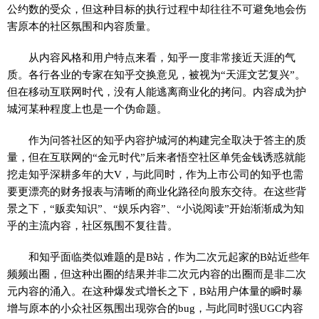
公约数的受众，但这种目标的执行过程中却往往不可避免地会伤
害原本的社区氛围和内容质量。
从内容风格和用户特点来看，知乎一度非常接近天涯的气
质。各行各业的专家在知乎交换意见，被视为“天涯文艺复兴”。
但在移动互联网时代，没有人能逃离商业化的拷问。内容成为护
城河某种程度上也是一个伪命题。
作为问答社区的知乎内容护城河的构建完全取决于答主的质
量，但在互联网的“金元时代”后来者悟空社区单凭金钱诱惑就能
挖走知乎深耕多年的大V，与此同时，作为上市公司的知乎也需
要更漂亮的财务报表与清晰的商业化路径向股东交待。在这些背
景之下，“贩卖知识”、“娱乐内容”、“小说阅读”开始渐渐成为知
乎的主流内容，社区氛围不复往昔。
和知乎面临类似难题的是B站，作为二次元起家的B站近些年
频频出圈，但这种出圈的结果并非二次元内容的出圈而是非二次
元内容的涌入。在这种爆发式增长之下，B站用户体量的瞬时暴
增与原本的小众社区氛围出现弥合的bug，与此同时强UGC内容