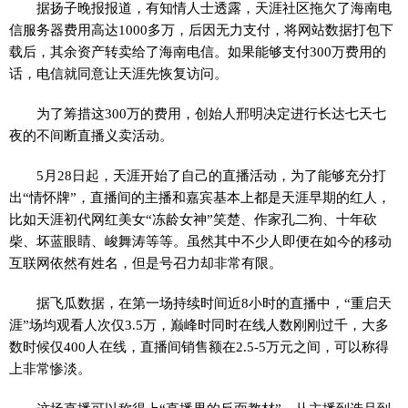
据扬子晚报报道，有知情人士透露，天涯社区拖欠了海南电
信服务器费用高达1000多万，后因无力支付，将网站数据打包下
载后，其余资产转卖给了海南电信。如果能够支付300万费用的
话，电信就同意让天涯先恢复访问。
为了筹措这300万的费用，创始人邢明决定进行长达七天七
夜的不间断直播义卖活动。
5月28日起，天涯开始了自己的直播活动，为了能够充分打
出“情怀牌”，直播间的主播和嘉宾基本上都是天涯早期的红人，
比如天涯初代网红美女“冻龄女神”笑楚、作家孔二狗、十年砍
柴、坏蓝眼睛、峻舞涛等等。虽然其中不少人即便在如今的移动
互联网依然有姓名，但是号召力却非常有限。
据飞瓜数据，在第一场持续时间近8小时的直播中，“重启天
涯”场均观看人次仅3.5万，巅峰时同时在线人数刚刚过千，大多
数时候仅400人在线，直播间销售额在2.5-5万元之间，可以称得
上非常惨淡。