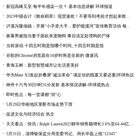
新冠高峰又至 每半年感染一次？ 基本信息讲解 环球报道
2023中级会计《救命稻草》现货速抢！不要等到考前才想起来救命稻草！
泸溪兴隆场镇：开展“小手牵大手，爱护能溪河”宣传教育活动 每日速读
家暴男被指当妻子面砍杀宠物狗 事后淡定处理狗的尸体
当前滚动:十四五时期是指哪个时间_十四五时期是指
谷歌的Chrome浏览器在10岁时将是全新的 微速讯
青海玉树：新型智慧城市让生活更美好
华为Mate X3发起折叠屏“减法革命” 满足你的既要又要还要|环球热议
神舟十六号30日9时31分发射 基本情况讲解-环球观热点
即时焦点：每一堂课都“润”心
5月29日华南地区苯酐市场走势下滑
促进文化与经济结合 热文
天天看点：快讯 | Ralph Lauren2023财年销售额增长3.6%至64.44亿美元
5月31日，淄博银保监分局党委书记、局长毕磊上线“12345”