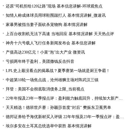
还原“司机拒给120让路”现场 基本信息讲解-环球观焦点
知情人称成体球员用球鞋围踹打人 基本情况讲解_微速讯
家暴男被指当妻子面砍杀宠物狗 基本情况讲解
上百台收割机无法下高速 当地回应 基本情况讲解 天天热点评
神舟十六号载人飞行任务新闻发布会 基本信息讲解
产值高达230亿元！小菜“泡”出大产业 微资讯
亏损两年终于盈利，美团撒钱反击抖音
LPL史上最没看点的揭幕战？夏季赛第一场就是厨王争霸！
中超第10轮一场焦点战，沧州雄狮主场对阵武汉三镇
拜登：美国不会彻底取消债务上限_当前视点
22年年报及23年一季报点评：盈利能力触底回升，持续加大新产品研发
天天精选！德班世乒赛：孙颖莎首度“封后” 樊振东卫冕男单
德邦证券给予海优新材买入评级 22年年报及23年一季报点评：盈利能力触底回升 持续加大新产品研发
埃尔多安在土耳其总统选举中获胜 基本情况讲解