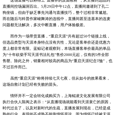
这场直播可以称得上“直播界的反面教材”，从主播到选品到
直播间控场漏洞百出。5月29日中午12点，直播间邀请到了孔二
狗坐镇，但由于缺乏事先沟通与直播技巧，整个过程非常尴尬。
而在随后与科普作家峻舞涛的连线中，直播间甚至连基本的连麦
问题都无法解决，多次中断直播，用户体验极差。
而作为一场带货直播，“重启天涯”共有超过50个链接上线，
但选品类型与天涯本身特点没有共性，无论是客单价还是优惠力
度上都非常有限。蓝鲸记者观察到，本场直播客单价最高的单品
为“十年砍柴手写天涯书法礼包”售价2000元起，仅有的5件全部
售罄。除此之外，销量相对较高的商品为“重启天涯纪念T恤”，也
不过百件而已。
虽然“重启天涯”称将持续七天七夜，但从如今的效果看来，
这场自救计划已经有失败的苗头。
情怀并不一定会转化成购买力，上海鲲凌文化发展有限公司
执行合伙人陈闽之表示：“从直播现场就能看到天涯衰亡的原因，
时代过去了，以及对新时代的生疏，直播发展到现在，已经是成
熟的行业，表现的不成熟不能靠情怀原谅，因为情怀已经被天涯