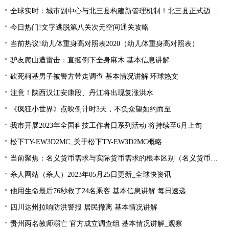
全球实时：城市副中心与北三县构建新管理机制！北三县正式迈入“北京管理”时代！
今日热门!文字逃脱第八关次元空间通关攻略
当前热议!幼儿体重身高对照表2020（幼儿体重身高对照表）
驴友爬山遭雷击：直挺倒下全身麻木 基本信息讲解
砍死柯基男子被警方带走调查 基本情况讲解|环球热文
注意！陕西汉江安康段、丹江将出现复涨洪水
《疯狂小世界》点映倒计时3天，不负众望如约而至
我市开展2023年全国科技工作者日系列活动 将持续至6月上旬
松下TY-EW3D2MC_关于松下TY-EW3D2MC概略
当前聚焦：名义货币需求与实际货币需求的根本区别（名义货币需求与实际货币需求）
杀人网站（杀人）2023年05月25日更新_全球快资讯
他用生命最后76秒救了24名乘客 基本信息讲解 每日速递
四川达州拉响防洪警报 居民撤离 基本情况讲解
贵州两名教师溺亡 官方成立调查组 基本情况讲解_观察