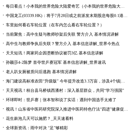
每日看点！小本我的世界危险大陆爱奇艺（小本我的世界危险大陆）
中国龙工(03339.HK)：将于7月28日或之前派发末期股息每股0.1港元-世界微资讯
车里如何看右车轮位置（在车内怎么看右车轮位置？）
当前聚焦：高中生疑与教师吵架后失联 警方介入 基本情况讲解
高中生与教师争执后失联？警方介入 基本信息讲解_世界今热点
天天短讯！两家药企因垄断协议被罚3亿 基本信息讲解
孙颖莎4-2陈梦 首夺世乒赛冠军 基本信息讲解_世界速讯
老人趴女厕被质问后逃跑 基本情况讲解
海门建设高标准农田“升级版” 今年提升改造3.3万亩，涉及4个镇|每日速读
天天视讯！桓台县马桥镇西潘村：深入基层群众，共同“学习强国”
环球即时：世乒赛｜张本智和说了实话：遇到中国选手太难了
视讯！山东省中医药研究院深入推进中医药特色疗法“四进”健康促进行动
花生麸泡几天可以施肥？_天天速看料
全球新资讯：雨中对决 “足”够精彩