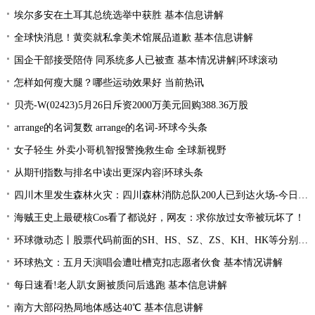
埃尔多安在土耳其总统选举中获胜 基本信息讲解
全球快消息！黄奕就私拿美术馆展品道歉 基本信息讲解
国企干部接受陪侍 同系统多人已被查 基本情况讲解|环球滚动
怎样如何瘦大腿？哪些运动效果好 当前热讯
贝壳-W(02423)5月26日斥资2000万美元回购388.36万股
arrange的名词复数 arrange的名词-环球今头条
女子轻生 外卖小哥机智报警挽救生命 全球新视野
从期刊指数与排名中读出更深内容|环球头条
四川木里发生森林火灾：四川森林消防总队200人已到达火场-今日关注
海贼王史上最硬核Cos看了都说好，网友：求你放过女帝被玩坏了！
环球微动态丨股票代码前面的SH、HS、SZ、ZS、KH、HK等分别是什么意思？
环球热文：五月天演唱会遭吐槽克扣志愿者伙食 基本情况讲解
每日速看!老人趴女厕被质问后逃跑 基本信息讲解
南方大部闷热局地体感达40℃ 基本信息讲解