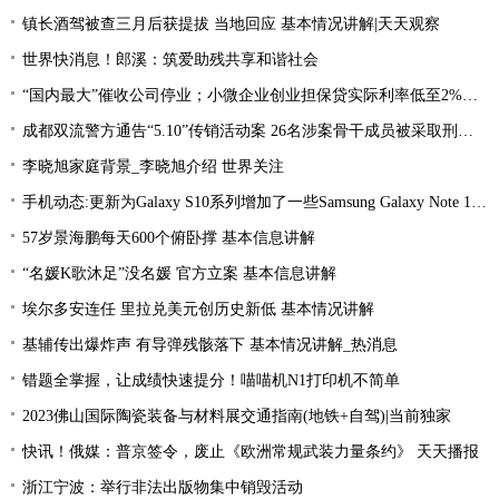
镇长酒驾被查三月后获提拔 当地回应 基本情况讲解|天天观察
世界快消息！郎溪：筑爱助残共享和谐社会
“国内最大”催收公司停业；小微企业创业担保贷实际利率低至2%左右；趣店、爱财注销小贷牌照丨21消费金融参考-当前看点
成都双流警方通告“5.10”传销活动案 26名涉案骨干成员被采取刑事强制措施 环球热文
李晓旭家庭背景_李晓旭介绍 世界关注
手机动态:更新为Galaxy S10系列增加了一些Samsung Galaxy Note 10功能|环球消息
57岁景海鹏每天600个俯卧撑 基本信息讲解
“名媛K歌沐足”没名媛 官方立案 基本信息讲解
埃尔多安连任 里拉兑美元创历史新低 基本情况讲解
基辅传出爆炸声 有导弹残骸落下 基本情况讲解_热消息
错题全掌握，让成绩快速提分！喵喵机N1打印机不简单
2023佛山国际陶瓷装备与材料展交通指南(地铁+自驾)|当前独家
快讯！俄媒：普京签令，废止《欧洲常规武装力量条约》 天天播报
浙江宁波：举行非法出版物集中销毁活动