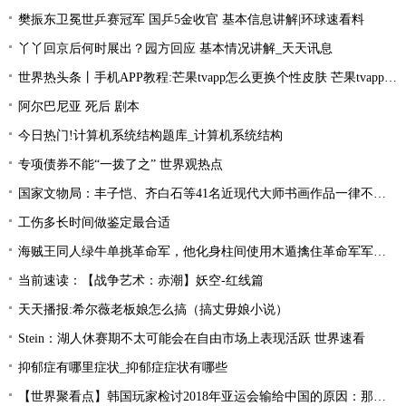
樊振东卫冕世乒赛冠军 国乒5金收官 基本信息讲解|环球速看料
丫丫回京后何时展出？园方回应 基本情况讲解_天天讯息
世界热头条丨手机APP教程:芒果tvapp怎么更换个性皮肤 芒果tvapp更换个性皮肤的方法
阿尔巴尼亚 死后 剧本
今日热门!计算机系统结构题库_计算机系统结构
专项债券不能“一拨了之” 世界观热点
国家文物局：丰子恺、齐白石等41名近现代大师书画作品一律不准出境
工伤多长时间做鉴定最合适
海贼王同人绿牛单挑革命军，他化身柱间使用木遁擒住革命军军长！
当前速读：【战争艺术：赤潮】妖空-红线篇
天天播报:希尔薇老板娘怎么搞（搞丈毋娘小说）
Stein：湖人休赛期不太可能会在自由市场上表现活跃 世界速看
抑郁症有哪里症状_抑郁症症状有哪些
【世界聚看点】韩国玩家检讨2018年亚运会输给中国的原因：那一年是Uzi的时代！