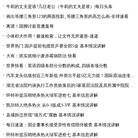
牛莉的丈夫是谁?几仼老公（牛莉的丈夫是谁）|每日头条
画出等腰三角形123的两面投影_等腰三角形的高怎么画-全球速看
离谱！国脚讨薪竟遭羞辱
小体积大作用！极速检索，让文件无所遁形-速递
世界热门:国乒提前包揽世乒赛全部5金 基本情况讲解
大有：抓实抓细小麦赤霉病防治 快看
世界快看：英语四级各部分分数的构成_四级各项分数
汽车龙头估值创近三年新低 外资出手超5亿元力挺！国际原油连涨两周 “聪明资金”加仓能源行业
湖北省法院约谈执行工作质效落后的5家基层法院及其所属中院院长|当前焦点
怀特补篮压哨绝杀热火绿军进抢七 基本信息讲解
凯尔特人绝杀热火 从0-3扳成3-3平 基本情况讲解
县城拆迁所现“塌方式”腐败 基本情况讲解
每日速递：国企董事长接受异性有偿陪侍被查 基本情况讲解
怀特补篮压哨绝杀热火绿军进抢七 基本信息讲解