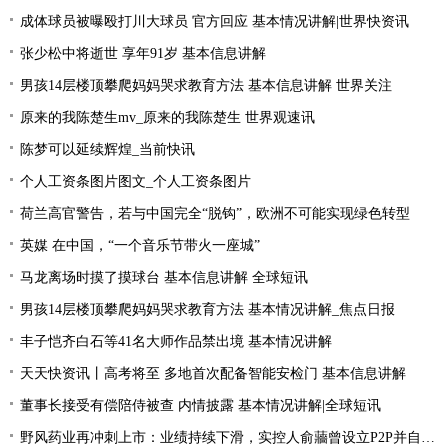
成体球员被曝殴打川大球员 官方回应 基本情况讲解|世界快资讯
张少松中将逝世 享年91岁 基本信息讲解
男孩14层楼顶攀爬妈妈哭求教育方法 基本信息讲解 世界关注
原来的我陈楚生mv_原来的我陈楚生 世界观速讯
陈梦可以延续辉煌_当前快讯
个人工资条图片图文_个人工资条图片
荷兰高官警告，若与中国完全“脱钩”，欧洲不可能实现绿色转型
英媒 在中国，“一个音乐节带火一座城”
马龙离场时摸了摸球台 基本信息讲解 全球短讯
男孩14层楼顶攀爬妈妈哭求教育方法 基本情况讲解_焦点日报
丰子恺齐白石等41名大师作品禁出境 基本情况讲解
天天快资讯丨高考将至 多地首次配备智能安检门 基本信息讲解
董事长接受有偿陪侍被查 内情披露 基本情况讲解|全球短讯
野风药业再冲刺上市：业绩持续下滑，实控人俞蘠曾设立P2P并自融 天天观察