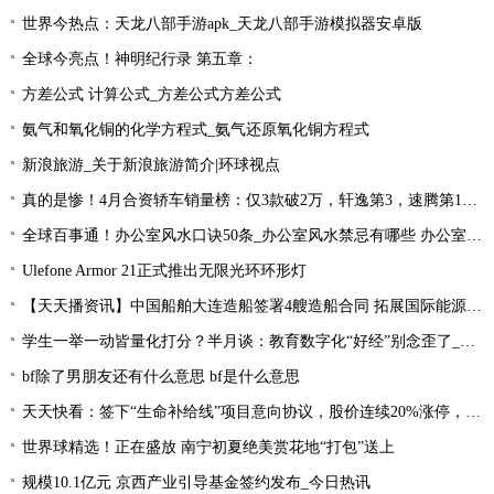
世界今热点：天龙八部手游apk_天龙八部手游模拟器安卓版
全球今亮点！神明纪行录 第五章：
方差公式 计算公式_方差公式方差公式
氨气和氧化铜的化学方程式_氨气还原氧化铜方程式
新浪旅游_关于新浪旅游简介|环球视点
真的是惨！4月合资轿车销量榜：仅3款破2万，轩逸第3，速腾第16！
全球百事通！办公室风水口诀50条_办公室风水禁忌有哪些 办公室风水禁忌大全
Ulefone Armor 21正式推出无限光环环形灯
【天天播资讯】中国船舶大连造船签署4艘造船合同 拓展国际能源运输领域合作
学生一举一动皆量化打分？半月谈：教育数字化“好经”别念歪了_环球今亮点
bf除了男朋友还有什么意思 bf是什么意思
天天快看：签下“生命补给线”项目意向协议，股价连续20%涨停，这家公司获机构扎堆关注
世界球精选！正在盛放 南宁初夏绝美赏花地“打包”送上
规模10.1亿元 京西产业引导基金签约发布_今日热讯