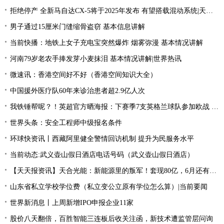
拒绝停产 全新马自达CX-5将于2025年发布 有望搭载混动系统|天天聚看点
男子通过15厘米门缝缩骨盗窃 基本信息讲解
当前快播：地铁上女子充电宝突然爆炸 烟雾弥漫 基本情况讲解
河南79岁老农手捧发芽小麦抹泪 基本情况讲解|世界热讯
微速讯：香港空间好不好（香港空间知识大全）
中国援外医疗队60年来诊治患者超2.9亿人次
我铁锤帮呢？！英超官方晒海报：下赛季7支英格兰球队参加欧战 全球新动态
世界头条：安全工程师中级报名条件
环球快资讯丨西藏阿里健全警情回访机制 提升为民服务水平
当前动态:武义壶山假日酒店电话号码（武义壶山假日酒店）
【天天报资讯】天合光能：新能源里的叛军！套现80亿，6月还有一个大雷
山东省私立学校学位费（私立变公立原有学位怎么算）|当前要闻
世界新消息丨上周新增IPO申报企业11家
股价八天翻倍，百胜智能三连板后收关注函，新技术遭监管层问询