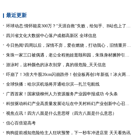
最近更新
环球动态:情怀能卖300万？“天涯自救”失败，给知乎、B站也上了一课
四川省文化大数据中心落户成都高新区 全球信息
今日热闻!四周以后，深情不弃，爱在燃烧，打动我心，旧情重开，终相拥复合
朱珠一家三口被偶遇，老公全程抱娃逛颐和园，朱珠身材臃肿引争议_天天热推荐
游泳时，这种颜色的泳衣别穿，真的很危险_天天信息
吓崩了！3倍大牛股20cm闪崩跌停！创业板再创1年新低！冰火两重天行情，该如何把握？ 今日快讯
全球快播：哈尔滨机场将开通哈尔滨—扎兰屯航线
广西首家！国家级柳州人力资源服务产业园申报成功 今头条
科技驱动科幻产业高质量发展论坛在中关村科幻产业创新中心召开 天天通讯
视焦点讯！四方八面是什么意思呀（四方八面是什么意思）
信心百倍迎高考
狗狗提前感知危险给主人狂吠预警，下一秒车冲进店里 天天看热讯