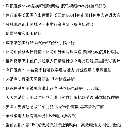
腾讯视频cdkey兑换码领取网站_腾讯视频cdkey兑换码领取
建行董事长田国立出席推进长三角G60科创走廊科创生态建设大会
环球观速讯丨朔城区一中举行高考复习备考研讨会
新疆的猫和田玉论坛
成本端氛围好转 涤纶长丝价格小幅上行
比特币价格今日行情：比特币升至两周高点 美国达成债务协议提振风险偏好
世界微动态丨他们的垃圾人口清理计划？毒品泛滥,美国街头“丧尸”遍地 白宫:新兴威胁
今日视点：5G普及率折射数字经济活力 行业应用向纵深推进
热消息：挥毫天际展新篇 基本情况讲解
砍死柯基男子被警方带走调查 基本信息讲解_天天观点
天天热消息：王源与粉丝合唱《骄傲》追忆赵英俊 基本情况讲解
要闻：男孩恶意踢11个月婴儿 家长拒道歉 基本情况讲解
创业板电力股有哪些(创业板电力股名单)
当前热讯：最“热”光伏展折射行业新动向：高效电池技术比拼激烈 光伏厂商掘金第二赛道