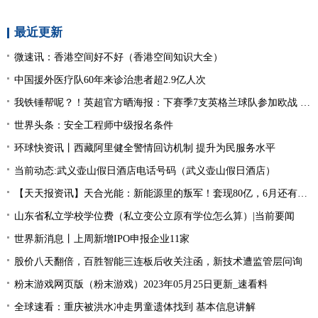
最近更新
微速讯：香港空间好不好（香港空间知识大全）
中国援外医疗队60年来诊治患者超2.9亿人次
我铁锤帮呢？！英超官方晒海报：下赛季7支英格兰球队参加欧战 全球新动态
世界头条：安全工程师中级报名条件
环球快资讯丨西藏阿里健全警情回访机制 提升为民服务水平
当前动态:武义壶山假日酒店电话号码（武义壶山假日酒店）
【天天报资讯】天合光能：新能源里的叛军！套现80亿，6月还有一个大雷
山东省私立学校学位费（私立变公立原有学位怎么算）|当前要闻
世界新消息丨上周新增IPO申报企业11家
股价八天翻倍，百胜智能三连板后收关注函，新技术遭监管层问询
粉末游戏网页版（粉末游戏）2023年05月25日更新_速看料
全球速看：重庆被洪水冲走男童遗体找到 基本信息讲解