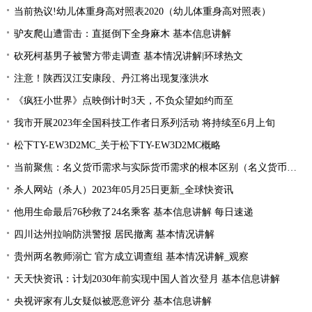
当前热议!幼儿体重身高对照表2020（幼儿体重身高对照表）
驴友爬山遭雷击：直挺倒下全身麻木 基本信息讲解
砍死柯基男子被警方带走调查 基本情况讲解|环球热文
注意！陕西汉江安康段、丹江将出现复涨洪水
《疯狂小世界》点映倒计时3天，不负众望如约而至
我市开展2023年全国科技工作者日系列活动 将持续至6月上旬
松下TY-EW3D2MC_关于松下TY-EW3D2MC概略
当前聚焦：名义货币需求与实际货币需求的根本区别（名义货币需求与实际货币需求）
杀人网站（杀人）2023年05月25日更新_全球快资讯
他用生命最后76秒救了24名乘客 基本信息讲解 每日速递
四川达州拉响防洪警报 居民撤离 基本情况讲解
贵州两名教师溺亡 官方成立调查组 基本情况讲解_观察
天天快资讯：计划2030年前实现中国人首次登月 基本信息讲解
央视评家有儿女疑似被恶意评分 基本信息讲解