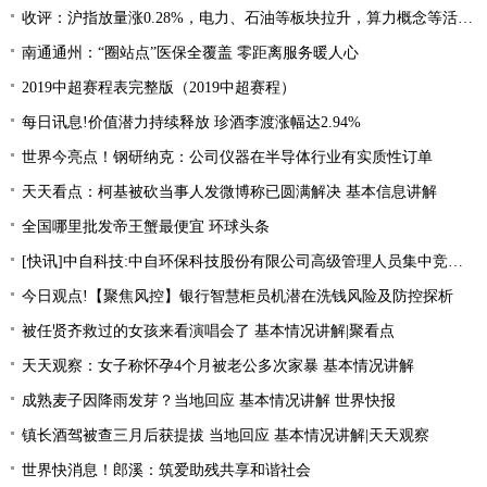
收评：沪指放量涨0.28%，电力、石油等板块拉升，算力概念等活跃 每日关注
南通通州：“圈站点”医保全覆盖 零距离服务暖人心
2019中超赛程表完整版（2019中超赛程）
每日讯息!价值潜力持续释放 珍酒李渡涨幅达2.94%
世界今亮点！钢研纳克：公司仪器在半导体行业有实质性订单
天天看点：柯基被砍当事人发微博称已圆满解决 基本信息讲解
全国哪里批发帝王蟹最便宜 环球头条
[快讯]中自科技:中自环保科技股份有限公司高级管理人员集中竞价减持股份进展|观焦点
今日观点!【聚焦风控】银行智慧柜员机潜在洗钱风险及防控探析
被任贤齐救过的女孩来看演唱会了 基本情况讲解|聚看点
天天观察：女子称怀孕4个月被老公多次家暴 基本情况讲解
成熟麦子因降雨发芽？当地回应 基本情况讲解 世界快报
镇长酒驾被查三月后获提拔 当地回应 基本情况讲解|天天观察
世界快消息！郎溪：筑爱助残共享和谐社会