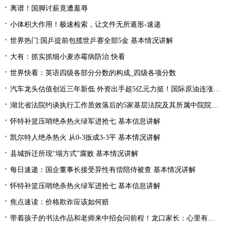
离谱！国脚讨薪竟遭羞辱
小体积大作用！极速检索，让文件无所遁形-速递
世界热门:国乒提前包揽世乒赛全部5金 基本情况讲解
大有：抓实抓细小麦赤霉病防治 快看
世界快看：英语四级各部分分数的构成_四级各项分数
汽车龙头估值创近三年新低 外资出手超5亿元力挺！国际原油连涨两周 “聪明资金”加仓能源行业
湖北省法院约谈执行工作质效落后的5家基层法院及其所属中院院长|当前焦点
怀特补篮压哨绝杀热火绿军进抢七 基本信息讲解
凯尔特人绝杀热火 从0-3扳成3-3平 基本情况讲解
县城拆迁所现“塌方式”腐败 基本情况讲解
每日速递：国企董事长接受异性有偿陪侍被查 基本情况讲解
怀特补篮压哨绝杀热火绿军进抢七 基本信息讲解
焦点速读：价格欺诈应该如何赔
带着孩子的书法作品和老师来中招会问前程！龙口家长：心里有底了