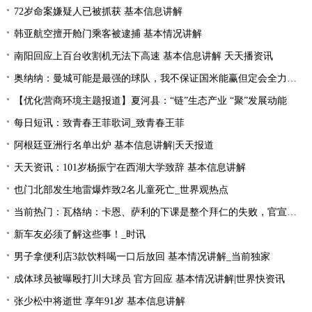
72岁命案嫌疑人已被抓获 基本信息讲解
韩亚航空擅开舱门乘客被逮捕 基本情况讲解
南阳回应上百台收割机无法下高速 基本信息讲解 天天播资讯
奥纳纳：曼城可能是最强的球队，我不保证国米能赢但定会全力以赴|环球最新
【优化营商环境主题报道】夏河县：“链”生态产业 “聚”发展动能
每日短讯：致青春王菲歌词_致青春王菲
阿根廷亚洲行名单出炉 基本信息讲解|天天报道
天天资讯：101岁杨振宁在西湖大学致辞 基本信息讲解
也门北部发生地雷爆炸致2名儿童死亡_世界观热点
当前热门：瓦格纳：卡恩、萨利的下课是整个拜仁的失败，官宣的时机让我无言
新车友必须了解这些事！_时讯
男子拿便利店3款饮料喝一口后放回 基本情况讲解_当前独家
成体球员被曝殴打川大球员 官方回应 基本情况讲解|世界快资讯
张少松中将逝世 享年91岁 基本信息讲解