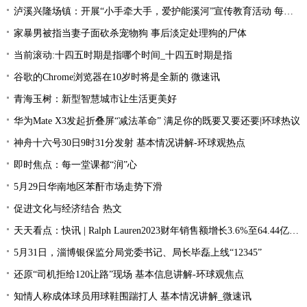
泸溪兴隆场镇：开展“小手牵大手，爱护能溪河”宣传教育活动 每日速读
家暴男被指当妻子面砍杀宠物狗 事后淡定处理狗的尸体
当前滚动:十四五时期是指哪个时间_十四五时期是指
谷歌的Chrome浏览器在10岁时将是全新的 微速讯
青海玉树：新型智慧城市让生活更美好
华为Mate X3发起折叠屏“减法革命” 满足你的既要又要还要|环球热议
神舟十六号30日9时31分发射 基本情况讲解-环球观热点
即时焦点：每一堂课都“润”心
5月29日华南地区苯酐市场走势下滑
促进文化与经济结合 热文
天天看点：快讯 | Ralph Lauren2023财年销售额增长3.6%至64.44亿美元
5月31日，淄博银保监分局党委书记、局长毕磊上线“12345”
还原“司机拒给120让路”现场 基本信息讲解-环球观焦点
知情人称成体球员用球鞋围踹打人 基本情况讲解_微速讯