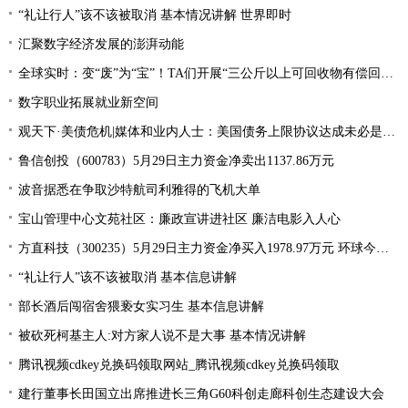
“礼让行人”该不该被取消 基本情况讲解 世界即时
汇聚数字经济发展的澎湃动能
全球实时：变“废”为“宝”！TA们开展“三公斤以上可回收物有偿回收”宣传活动
数字职业拓展就业新空间
观天下·美债危机|媒体和业内人士：美国债务上限协议达成未必是“好消息”
鲁信创投（600783）5月29日主力资金净卖出1137.86万元
波音据悉在争取沙特航司利雅得的飞机大单
宝山管理中心文苑社区：廉政宣讲进社区 廉洁电影入人心
方直科技（300235）5月29日主力资金净买入1978.97万元 环球今亮点
“礼让行人”该不该被取消 基本信息讲解
部长酒后闯宿舍猥亵女实习生 基本信息讲解
被砍死柯基主人:对方家人说不是大事 基本情况讲解
腾讯视频cdkey兑换码领取网站_腾讯视频cdkey兑换码领取
建行董事长田国立出席推进长三角G60科创走廊科创生态建设大会