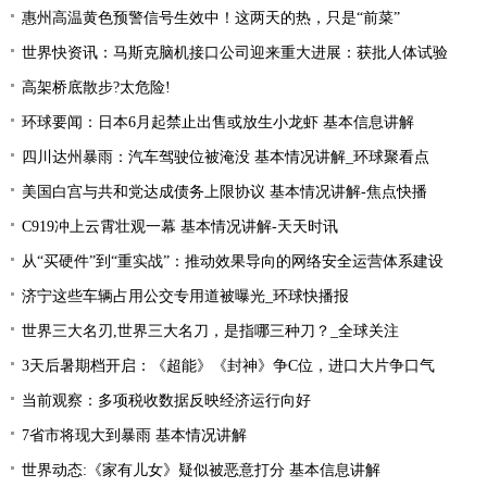
惠州高温黄色预警信号生效中！这两天的热，只是“前菜”
世界快资讯：马斯克脑机接口公司迎来重大进展：获批人体试验
高架桥底散步?太危险!
环球要闻：日本6月起禁止出售或放生小龙虾 基本信息讲解
四川达州暴雨：汽车驾驶位被淹没 基本情况讲解_环球聚看点
美国白宫与共和党达成债务上限协议 基本情况讲解-焦点快播
C919冲上云霄壮观一幕 基本情况讲解-天天时讯
从“买硬件”到“重实战”：推动效果导向的网络安全运营体系建设
济宁这些车辆占用公交专用道被曝光_环球快播报
世界三大名刃,世界三大名刀，是指哪三种刀？_全球关注
3天后暑期档开启：《超能》《封神》争C位，进口大片争口气
当前观察：多项税收数据反映经济运行向好
7省市将现大到暴雨 基本情况讲解
世界动态:《家有儿女》疑似被恶意打分 基本信息讲解