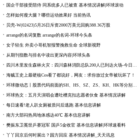
国企干部接受陪侍 同系统多人已被查 基本情况讲解|环球滚动
怎样如何瘦大腿？哪些运动效果好 当前热讯
贝壳-W(02423)5月26日斥资2000万美元回购388.36万股
arrange的名词复数 arrange的名词-环球今头条
女子轻生 外卖小哥机智报警挽救生命 全球新视野
从期刊指数与排名中读出更深内容|环球头条
四川木里发生森林火灾：四川森林消防总队200人已到达火场-今日关注
海贼王史上最硬核Cos看了都说好，网友：求你放过女帝被玩坏了！
环球微动态丨股票代码前面的SH、HS、SZ、ZS、KH、HK等分别是什么意思？
环球热文：五月天演唱会遭吐槽克扣志愿者伙食 基本情况讲解
每日速看!老人趴女厕被质问后逃跑 基本信息讲解
南方大部闷热局地体感达40℃ 基本信息讲解
樊振东卫冕世乒赛冠军 国乒5金收官 基本信息讲解|环球速看料
丫丫回京后何时展出？园方回应 基本情况讲解_天天讯息