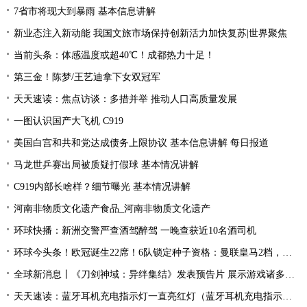
7省市将现大到暴雨 基本信息讲解
新业态注入新动能 我国文旅市场保持创新活力加快复苏|世界聚焦
当前头条：体感温度或超40℃！成都热力十足！
第三金！陈梦/王艺迪拿下女双冠军
天天速读：焦点访谈：多措并举 推动人口高质量发展
一图认识国产大飞机 C919
美国白宫和共和党达成债务上限协议 基本信息讲解 每日报道
马龙世乒赛出局被质疑打假球 基本情况讲解
C919内部长啥样？细节曝光 基本情况讲解
河南非物质文化遗产食品_河南非物质文化遗产
环球快播：新洲交警严查酒驾醉驾 一晚查获近10名酒司机
环球今头条！欧冠诞生22席！6队锁定种子资格：曼联皇马2档，酝酿死亡之组
全球新消息丨《刀剑神域：异绊集结》发表预告片 展示游戏诸多玩法
天天速读：蓝牙耳机充电指示灯一直亮红灯（蓝牙耳机充电指示灯）