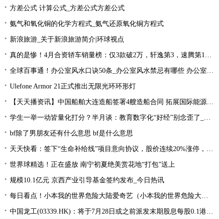
方差公式 计算公式_方差公式方差公式
氨气和氧化铜的化学方程式_氨气还原氧化铜方程式
新浪旅游_关于新浪旅游简介|环球视点
真的是惨！4月合资轿车销量榜：仅3款破2万，轩逸第3，速腾第16！
全球百事通！办公室风水口诀50条_办公室风水禁忌有哪些 办公室风水禁忌大全
Ulefone Armor 21正式推出无限光环环形灯
【天天播资讯】中国船舶大连造船签署4艘造船合同 拓展国际能源运输领域合作
学生一举一动皆量化打分？半月谈：教育数字化“好经”别念歪了_环球今亮点
bf除了男朋友还有什么意思 bf是什么意思
天天快看：签下“生命补给线”项目意向协议，股价连续20%涨停，这家公司获机构扎堆关注
世界球精选！正在盛放 南宁初夏绝美赏花地“打包”送上
规模10.1亿元 京西产业引导基金签约发布_今日热讯
每日看点！小本我的世界危险大陆爱奇艺（小本我的世界危险大陆）
中国龙工(03339.HK)：将于7月28日或之前派发末期股息每股0.1港元-世界微资讯