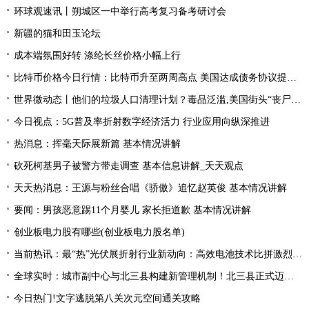
环球观速讯丨朔城区一中举行高考复习备考研讨会
新疆的猫和田玉论坛
成本端氛围好转 涤纶长丝价格小幅上行
比特币价格今日行情：比特币升至两周高点 美国达成债务协议提振风险偏好
世界微动态丨他们的垃圾人口清理计划？毒品泛滥,美国街头“丧尸”遍地 白宫:新兴威胁
今日视点：5G普及率折射数字经济活力 行业应用向纵深推进
热消息：挥毫天际展新篇 基本情况讲解
砍死柯基男子被警方带走调查 基本信息讲解_天天观点
天天热消息：王源与粉丝合唱《骄傲》追忆赵英俊 基本情况讲解
要闻：男孩恶意踢11个月婴儿 家长拒道歉 基本情况讲解
创业板电力股有哪些(创业板电力股名单)
当前热讯：最“热”光伏展折射行业新动向：高效电池技术比拼激烈 光伏厂商掘金第二赛道
全球实时：城市副中心与北三县构建新管理机制！北三县正式迈入“北京管理”时代！
今日热门!文字逃脱第八关次元空间通关攻略