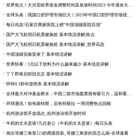
世界焦点！大兴安岭养老金调整时间及发放时间2023 今年退休大概会涨的的？
全球头条：我国口腔护理市场巨大！2023年中国口腔护理市场现状分析
每日讯息!石家庄两家医院上榜“中国顶级医院百强”
国产大飞机明日机票被疯抢 基本情况讲解|焦点
国产大飞机明日机票被疯抢 基本情况讲解_世界讯息
中国顶级实验室来了 基本情况讲解
世界快看：5元以下饮料为什么越来越少 基本信息讲解
丫丫即将启程回北京 基本情况讲解
怀特0.1秒补篮绝杀 基本情况讲解
全球最大对冲基金桥水：中国二级市场股票很有吸引力，温和看多中国资产|全球简讯
环球通讯！前有路特斯，后有特斯拉 一周消费热点回顾
杭州游泳馆开放场次_杭州游泳馆开放时间
牛莉的丈夫是谁?几仼老公（牛莉的丈夫是谁）|每日头条
画出等腰三角形123的两面投影_等腰三角形的高怎么画-全球速看