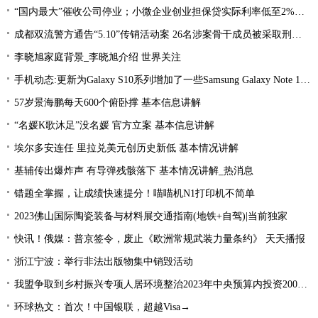
“国内最大”催收公司停业；小微企业创业担保贷实际利率低至2%左右；趣店、爱财注销小贷牌照丨21消费金融参考-当前看点
成都双流警方通告“5.10”传销活动案 26名涉案骨干成员被采取刑事强制措施 环球热文
李晓旭家庭背景_李晓旭介绍 世界关注
手机动态:更新为Galaxy S10系列增加了一些Samsung Galaxy Note 10功能|环球消息
57岁景海鹏每天600个俯卧撑 基本信息讲解
“名媛K歌沐足”没名媛 官方立案 基本信息讲解
埃尔多安连任 里拉兑美元创历史新低 基本情况讲解
基辅传出爆炸声 有导弹残骸落下 基本情况讲解_热消息
错题全掌握，让成绩快速提分！喵喵机N1打印机不简单
2023佛山国际陶瓷装备与材料展交通指南(地铁+自驾)|当前独家
快讯！俄媒：普京签令，废止《欧洲常规武装力量条约》 天天播报
浙江宁波：举行非法出版物集中销毁活动
我盟争取到乡村振兴专项人居环境整治2023年中央预算内投资2000万元
环球热文：首次！中国银联，超越Visa→