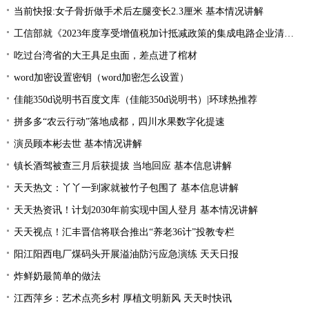
当前快报:女子骨折做手术后左腿变长2.3厘米 基本情况讲解
工信部就《2023年度享受增值税加计抵减政策的集成电路企业清单制定工作有关要求》征求意见
吃过台湾省的大王具足虫面，差点进了棺材
word加密设置密钥（word加密怎么设置）
佳能350d说明书百度文库（佳能350d说明书）|环球热推荐
拼多多“农云行动”落地成都，四川水果数字化提速
演员顾本彬去世 基本情况讲解
镇长酒驾被查三月后获提拔 当地回应 基本信息讲解
天天热文：丫丫一到家就被竹子包围了 基本信息讲解
天天热资讯！计划2030年前实现中国人登月 基本情况讲解
天天视点！汇丰晋信将联合推出“养老36计”投教专栏
阳江阳西电厂煤码头开展溢油防污应急演练 天天日报
炸鲜奶最简单的做法
江西萍乡：艺术点亮乡村 厚植文明新风 天天时快讯