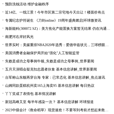
预防洗钱活动 维护金融秩序
近14亿、一线江景！今年市区第二宗宅地今天出让！楼面价有点
专属纪念护符诞生 《刀剑online》19周年盛典燃启|环球微资讯
海新能科(300072.SZ)：美方焦化产能置换方案暂无结果 仍在沟通过程中|环球观点
南淝河右岸好风光
世界实时：美媒重排NBA2020年选秀：爱德华兹状元，三球榜眼，哈里伯顿探花
美国消费者金融保护局开始“强化”人工智能监管
失败是成功之母事例牛顿_失败是成功之母事例_世界要闻
五月天演唱会疑克扣志愿者伙食 基本信息讲解_世界新要闻
台军称山东舰再穿台海 专家：已常态化 基本信息讲解_焦点速讯
山姆同款蛋糕杭州卖165上海卖95 基本信息讲解 每日热议
丫丫笑成了表情包 基本情况讲解
新冠高峰又至 每半年感染一次？ 基本信息讲解 环球报道
2023中级会计《救命稻草》现货速抢！不要等到考前才想起来救命稻草！