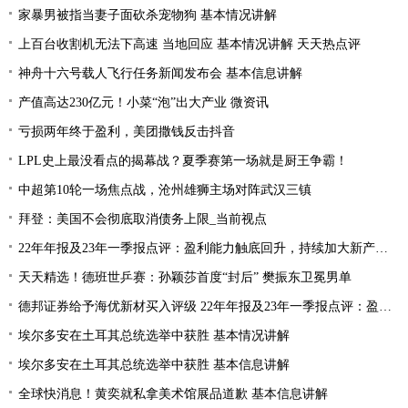
家暴男被指当妻子面砍杀宠物狗 基本情况讲解
上百台收割机无法下高速 当地回应 基本情况讲解 天天热点评
神舟十六号载人飞行任务新闻发布会 基本信息讲解
产值高达230亿元！小菜“泡”出大产业 微资讯
亏损两年终于盈利，美团撒钱反击抖音
LPL史上最没看点的揭幕战？夏季赛第一场就是厨王争霸！
中超第10轮一场焦点战，沧州雄狮主场对阵武汉三镇
拜登：美国不会彻底取消债务上限_当前视点
22年年报及23年一季报点评：盈利能力触底回升，持续加大新产品研发
天天精选！德班世乒赛：孙颖莎首度“封后” 樊振东卫冕男单
德邦证券给予海优新材买入评级 22年年报及23年一季报点评：盈利能力触底回升 持续加大新产品研发
埃尔多安在土耳其总统选举中获胜 基本情况讲解
埃尔多安在土耳其总统选举中获胜 基本信息讲解
全球快消息！黄奕就私拿美术馆展品道歉 基本信息讲解