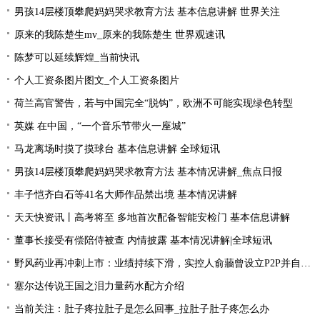
男孩14层楼顶攀爬妈妈哭求教育方法 基本信息讲解 世界关注
原来的我陈楚生mv_原来的我陈楚生 世界观速讯
陈梦可以延续辉煌_当前快讯
个人工资条图片图文_个人工资条图片
荷兰高官警告，若与中国完全“脱钩”，欧洲不可能实现绿色转型
英媒 在中国，“一个音乐节带火一座城”
马龙离场时摸了摸球台 基本信息讲解 全球短讯
男孩14层楼顶攀爬妈妈哭求教育方法 基本情况讲解_焦点日报
丰子恺齐白石等41名大师作品禁出境 基本情况讲解
天天快资讯丨高考将至 多地首次配备智能安检门 基本信息讲解
董事长接受有偿陪侍被查 内情披露 基本情况讲解|全球短讯
野风药业再冲刺上市：业绩持续下滑，实控人俞蘠曾设立P2P并自融 天天观察
塞尔达传说王国之泪力量药水配方介绍
当前关注：肚子疼拉肚子是怎么回事_拉肚子肚子疼怎么办