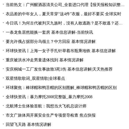
当前热文：广州醒酒器清关公司_全套进口代理【报关报检知识整理】
衣品差的中年女人，夏天常穿“这4件”衣服，最好不要买 全球实时
今日讯！为何古代被判灭九族时，没有人敢逃跑？是不敢逃？还是不能逃
一条龙鱼居然能换一套房 基本信息讲解-当前快讯
要允许俄占据部分乌领土？中方回应 基本情况讲解
环球快资讯丨上海一女子手扎针举着吊瓶乘地铁 基本信息讲解
重庆被洪水冲走男童遗体找到 基本情况讲解
安庆桐城一工厂发生事故致3死1伤 基本信息讲解|天天热推荐
双星情歌歌词_双星情歌|全球看点
环球聚焦：棒球帽和鸭舌帽的区别图解_棒球帽和鸭舌帽的区别
全球快资讯：暴力摩托2008完整版_暴力摩托2008
北航博士生体验首航：我想当大飞机总设计师
市文广旅体局开展安全生产专项督导检查 焦点快报
回望飞天路 基本情况讲解