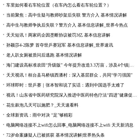
车里如何看右车轮位置（在车内怎么看右车轮位置？）
当前聚焦：高中生疑与教师吵架后失联 警方介入 基本情况讲解
高中生与教师争执后失联？警方介入 基本信息讲解_世界今热点
天天短讯！两家药企因垄断协议被罚3亿 基本信息讲解
孙颖莎4-2陈梦 首夺世乒赛冠军 基本信息讲解_世界速讯
老人趴女厕被质问后逃跑 基本情况讲解
海门建设高标准农田“升级版” 今年提升改造3.3万亩，涉及4个镇|每日速读
天天视讯！桓台县马桥镇西潘村：深入基层群众，共同“学习强国”
环球即时：世乒赛｜张本智和说了实话：遇到中国选手太难了
视讯！山东省中医药研究院深入推进中医药特色疗法“四进”健康促进行动
花生麸泡几天可以施肥？_天天速看料
全球新资讯：雨中对决 “足”够精彩
电脑网络连接不上wifi怎么回事_电脑网络连接不上wifi 天天新消息
72岁命案嫌疑人已被抓获 基本情况讲解|世界热头条