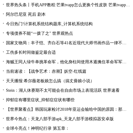
世界热头条丨手机APP教程:芒果tvapp怎么更换个性皮肤 芒果tvapp更换个性皮肤的方法
阿尔巴尼亚 死后 剧本
今日热门!计算机系统结构题库_计算机系统结构
专项债券不能“一拨了之” 世界观热点
国家文物局：丰子恺、齐白石等41名近现代大师书画作品一律不准出境
工伤多长时间做鉴定最合适
海贼王同人绿牛单挑革命军，他化身柱间使用木遁擒住革命军军长！
当前速读：【战争艺术：赤潮】妖空-红线篇
天天播报:希尔薇老板娘怎么搞（搞丈毋娘小说）
Stein：湖人休赛期不太可能会在自由市场上表现活跃 世界速看
抑郁症有哪里症状_抑郁症症状有哪些
【世界聚看点】韩国玩家检讨2018年亚运会输给中国的原因：那一年是Uzi的时代！
世界今热点：天龙八部手游apk_天龙八部手游模拟器安卓版
全球今亮点！神明纪行录 第五章：