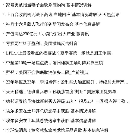
家暴男被指当妻子面砍杀宠物狗 基本情况讲解
上百台收割机无法下高速 当地回应 基本情况讲解 天天热点评
神舟十六号载人飞行任务新闻发布会 基本信息讲解
产值高达230亿元！小菜“泡”出大产业 微资讯
亏损两年终于盈利，美团撒钱反击抖音
LPL史上最没看点的揭幕战？夏季赛第一场就是厨王争霸！
中超第10轮一场焦点战，沧州雄狮主场对阵武汉三镇
拜登：美国不会彻底取消债务上限_当前视点
22年年报及23年一季报点评：盈利能力触底回升，持续加大新产品研发
天天精选！德班世乒赛：孙颖莎首度“封后” 樊振东卫冕男单
德邦证券给予海优新材买入评级 22年年报及23年一季报点评：盈利能力触底回升 持续加大新产品研发
埃尔多安在土耳其总统选举中获胜 基本情况讲解
埃尔多安在土耳其总统选举中获胜 基本信息讲解
全球快消息！黄奕就私拿美术馆展品道歉 基本信息讲解