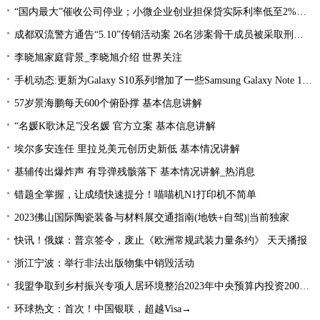
“国内最大”催收公司停业；小微企业创业担保贷实际利率低至2%左右；趣店、爱财注销小贷牌照丨21消费金融参考-当前看点
成都双流警方通告“5.10”传销活动案 26名涉案骨干成员被采取刑事强制措施 环球热文
李晓旭家庭背景_李晓旭介绍 世界关注
手机动态:更新为Galaxy S10系列增加了一些Samsung Galaxy Note 10功能|环球消息
57岁景海鹏每天600个俯卧撑 基本信息讲解
“名媛K歌沐足”没名媛 官方立案 基本信息讲解
埃尔多安连任 里拉兑美元创历史新低 基本情况讲解
基辅传出爆炸声 有导弹残骸落下 基本情况讲解_热消息
错题全掌握，让成绩快速提分！喵喵机N1打印机不简单
2023佛山国际陶瓷装备与材料展交通指南(地铁+自驾)|当前独家
快讯！俄媒：普京签令，废止《欧洲常规武装力量条约》 天天播报
浙江宁波：举行非法出版物集中销毁活动
我盟争取到乡村振兴专项人居环境整治2023年中央预算内投资2000万元
环球热文：首次！中国银联，超越Visa→