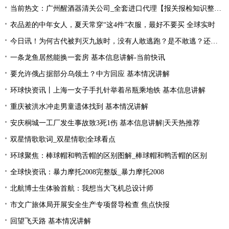
当前热文：广州醒酒器清关公司_全套进口代理【报关报检知识整理】
衣品差的中年女人，夏天常穿“这4件”衣服，最好不要买 全球实时
今日讯！为何古代被判灭九族时，没有人敢逃跑？是不敢逃？还是不能逃
一条龙鱼居然能换一套房 基本信息讲解-当前快讯
要允许俄占据部分乌领土？中方回应 基本情况讲解
环球快资讯丨上海一女子手扎针举着吊瓶乘地铁 基本信息讲解
重庆被洪水冲走男童遗体找到 基本情况讲解
安庆桐城一工厂发生事故致3死1伤 基本信息讲解|天天热推荐
双星情歌歌词_双星情歌|全球看点
环球聚焦：棒球帽和鸭舌帽的区别图解_棒球帽和鸭舌帽的区别
全球快资讯：暴力摩托2008完整版_暴力摩托2008
北航博士生体验首航：我想当大飞机总设计师
市文广旅体局开展安全生产专项督导检查 焦点快报
回望飞天路 基本情况讲解