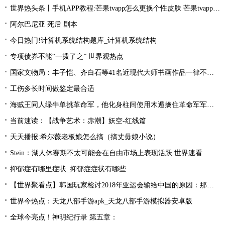
世界热头条丨手机APP教程:芒果tvapp怎么更换个性皮肤 芒果tvapp更换个性皮肤的方法
阿尔巴尼亚 死后 剧本
今日热门!计算机系统结构题库_计算机系统结构
专项债券不能“一拨了之” 世界观热点
国家文物局：丰子恺、齐白石等41名近现代大师书画作品一律不准出境
工伤多长时间做鉴定最合适
海贼王同人绿牛单挑革命军，他化身柱间使用木遁擒住革命军军长！
当前速读：【战争艺术：赤潮】妖空-红线篇
天天播报:希尔薇老板娘怎么搞（搞丈毋娘小说）
Stein：湖人休赛期不太可能会在自由市场上表现活跃 世界速看
抑郁症有哪里症状_抑郁症症状有哪些
【世界聚看点】韩国玩家检讨2018年亚运会输给中国的原因：那一年是Uzi的时代！
世界今热点：天龙八部手游apk_天龙八部手游模拟器安卓版
全球今亮点！神明纪行录 第五章：