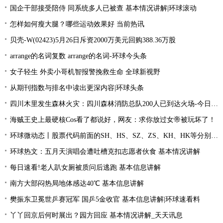
国企干部接受陪侍 同系统多人已被查 基本情况讲解|环球滚动
怎样如何瘦大腿？哪些运动效果好 当前热讯
贝壳-W(02423)5月26日斥资2000万美元回购388.36万股
arrange的名词复数 arrange的名词-环球今头条
女子轻生 外卖小哥机智报警挽救生命 全球新视野
从期刊指数与排名中读出更深内容|环球头条
四川木里发生森林火灾：四川森林消防总队200人已到达火场-今日关注
海贼王史上最硬核Cos看了都说好，网友：求你放过女帝被玩坏了！
环球微动态丨股票代码前面的SH、HS、SZ、ZS、KH、HK等分别是什么意思？
环球热文：五月天演唱会遭吐槽克扣志愿者伙食 基本情况讲解
每日速看!老人趴女厕被质问后逃跑 基本信息讲解
南方大部闷热局地体感达40℃ 基本信息讲解
樊振东卫冕世乒赛冠军 国乒5金收官 基本信息讲解|环球速看料
丫丫回京后何时展出？园方回应 基本情况讲解_天天讯息