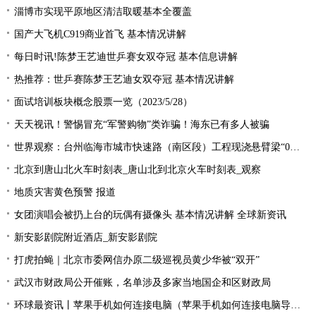
淄博市实现平原地区清洁取暖基本全覆盖
国产大飞机C919商业首飞 基本情况讲解
每日时讯!陈梦王艺迪世乒赛女双夺冠 基本信息讲解
热推荐：世乒赛陈梦王艺迪女双夺冠 基本情况讲解
面试培训板块概念股票一览（2023/5/28）
天天视讯！警惕冒充“军警购物”类诈骗！海东已有多人被骗
世界观察：台州临海市城市快速路（南区段）工程现浇悬臂梁“0号块”顺利浇筑
北京到唐山北火车时刻表_唐山北到北京火车时刻表_观察
地质灾害黄色预警 报道
女团演唱会被扔上台的玩偶有摄像头 基本情况讲解 全球新资讯
新安影剧院附近酒店_新安影剧院
打虎拍蝇｜北京市委网信办原二级巡视员黄少华被“双开”
武汉市财政局公开催账，名单涉及多家当地国企和区财政局
环球最资讯丨苹果手机如何连接电脑（苹果手机如何连接电脑导出照片）