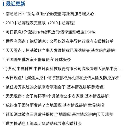
最近更新
南通通州：“圈站点”医保全覆盖 零距离服务暖人心
2019中超赛程表完整版（2019中超赛程）
每日讯息!价值潜力持续释放 珍酒李渡涨幅达2.94%
世界今亮点！钢研纳克：公司仪器在半导体行业有实质性订单
天天看点：柯基被砍当事人发微博称已圆满解决 基本信息讲解
全国哪里批发帝王蟹最便宜 环球头条
[快讯]中自科技:中自环保科技股份有限公司高级管理人员集中竞价减持股份进展|观焦点
今日观点!【聚焦风控】银行智慧柜员机潜在洗钱风险及防控探析
被任贤齐救过的女孩来看演唱会了 基本情况讲解|聚看点
天天观察：女子称怀孕4个月被老公多次家暴 基本情况讲解
成熟麦子因降雨发芽？当地回应 基本情况讲解 世界快报
镇长酒驾被查三月后获提拔 当地回应 基本情况讲解|天天观察
世界快消息！郎溪：筑爱助残共享和谐社会