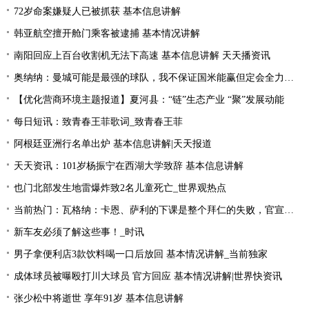
72岁命案嫌疑人已被抓获 基本信息讲解
韩亚航空擅开舱门乘客被逮捕 基本情况讲解
南阳回应上百台收割机无法下高速 基本信息讲解 天天播资讯
奥纳纳：曼城可能是最强的球队，我不保证国米能赢但定会全力以赴|环球最新
【优化营商环境主题报道】夏河县：“链”生态产业 “聚”发展动能
每日短讯：致青春王菲歌词_致青春王菲
阿根廷亚洲行名单出炉 基本信息讲解|天天报道
天天资讯：101岁杨振宁在西湖大学致辞 基本信息讲解
也门北部发生地雷爆炸致2名儿童死亡_世界观热点
当前热门：瓦格纳：卡恩、萨利的下课是整个拜仁的失败，官宣的时机让我无言
新车友必须了解这些事！_时讯
男子拿便利店3款饮料喝一口后放回 基本情况讲解_当前独家
成体球员被曝殴打川大球员 官方回应 基本情况讲解|世界快资讯
张少松中将逝世 享年91岁 基本信息讲解