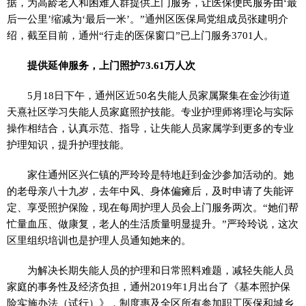
据，为高龄老人和困难人群提供上门服务，让医保便民服务由‘最
后一公里’缩减为‘最后一米’。”通州区医保局党组成员张建明介
绍，截至目前，通州“行走的医保窗口”已上门服务3701人。
提供延伸服务，上门照护73.61万人次
5月18日下午，通州区近50名失能人员家属聚集在金沙街道
天熹社区学习失能人员家庭照护技能。专业护理师将理论与实际
操作相结合，认真示范、指导，让失能人员家属学到更多的专业
护理知识，提升护理技能。
家住通州区兴仁镇的严玲玲是特地赶到金沙参加活动的。她
的老母亲八十九岁，去年中风、身体偏瘫后，及时申请了失能评
定、享受照护保险，现在每周护理人员会上门服务两次。“她们帮
忙量血压、做康复，老人的生活质量明显提升。”严玲玲说，这次
区里组织培训也是护理人员通知她来的。
为解决长期失能人员的护理和日常照料难题，减轻失能人员
家庭的事务性及经济负担，通州2019年1月出台了《基本照护保
险实施办法（试行）》，制度惠及全区所有参加职工医保和城乡