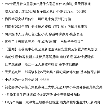
mtc专用是什么意思(mtc是什么意思有什么功能) 天天百事通
航天宏图：连续6日融资净偿还累计4409.21万元（05-26）
梅西精彩突破后传中，姆巴佩小角度射门打偏
河南省2023年审计专业技术资格（审计师）考试注意事项
两岸媒体人走访红色记忆小镇 穿越峥嵘岁月-焦点资讯
优秀了！云南这三所中学成功“出圈”，当地学子有福了
【通知】仑苍镇中心镇区更新改造项目安置房及安置户型规划设计征求意见... 天天快资讯
当前快报:旅客被新加坡柜员辱骂是狗 南航通报 基本情况讲解
世界观速讯丨浙江一无人岛挂牌拍卖 基本信息讲解
天天热点评！邻居谈长沙5死命案：嫌犯疑赌博欠债 基本情况讲解
小品词为什么叫小品词_小品词
初恋那件小事第几集夏淼淼上大学_初恋那件小事夏淼淼第几集变美
4月份工业生产继续保持恢复态势 企业营收增长加快
1.8万个岗位！京津冀三地携手促就业 助力高校毕业生求职 新消息