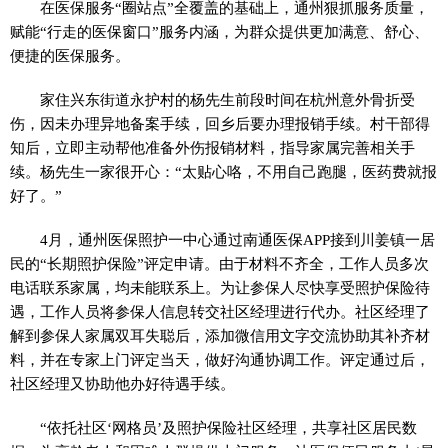
在医保服务“圈站点”全覆盖的基础上，通州狠抓服务质量，
赋能“行走的医保窗口”服务内涵，为群众提供更加满意、舒心、
便捷的医保服务。
家住兴东街道永护村的杨先生前段时间在杭州意外骨折受
伤，因未办理异地备案手续，回乡后要办理报销手续。村干部得
知后，立即主动帮他准备外伤报销材料，指导家属完善相关手
续。杨先生一家很开心：“太贴心咯，不用自己跑腿，医药费就报
好了。”
4月，通州医保照护一中心通过南通医保APP接到川姜镇一居
民的“长期照护保险”评定申请。由于材料不齐全，工作人员多次
电话联系家属，均未能联系上。为让参保人尽快享受照护保险待
遇，工作人员将参保人信息转交社区经理进行代办。社区经理了
解到参保人家属双耳失聪后，添加微信用文字交流协助其补齐材
料，并在专家上门评定当天，做好沟通协调工作。评定通过后，
社区经理又协助他办好待遇手续。
“依托社区‘网格员’及照护保险社区经理，共享社区居民数