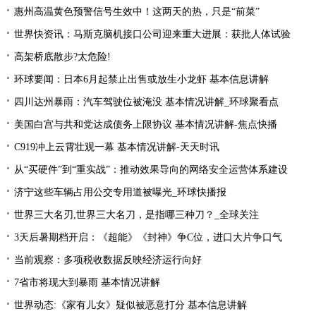
惠州高温黄色预警信号生效中！这两天的热，只是“前菜”
世界快资讯：马斯克脑机接口公司迎来重大进展：获批人体试验
高架桥底散步?太危险!
环球要闻：日本6月起禁止出售或放生小龙虾 基本信息讲解
四川达州暴雨：汽车驾驶位被淹没 基本情况讲解_环球聚看点
美国白宫与共和党达成债务上限协议 基本情况讲解-焦点快播
C919冲上云霄壮观一幕 基本情况讲解-天天时讯
从“买硬件”到“重实战”：推动效果导向的网络安全运营体系建设
济宁这些车辆占用公交专用道被曝光_环球快播报
世界三大名刃,世界三大名刀，是指哪三种刀？_全球关注
3天后暑期档开启：《超能》《封神》争C位，进口大片争口气
当前观察：多项税收数据反映经济运行向好
7省市将现大到暴雨 基本情况讲解
世界动态:《家有儿女》疑似被恶意打分 基本信息讲解