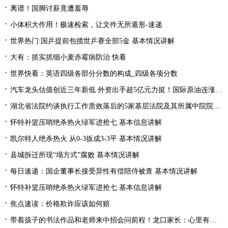
离谱！国脚讨薪竟遭羞辱
小体积大作用！极速检索，让文件无所遁形-速递
世界热门:国乒提前包揽世乒赛全部5金 基本情况讲解
大有：抓实抓细小麦赤霉病防治 快看
世界快看：英语四级各部分分数的构成_四级各项分数
汽车龙头估值创近三年新低 外资出手超5亿元力挺！国际原油连涨两周 “聪明资金”加仓能源行业
湖北省法院约谈执行工作质效落后的5家基层法院及其所属中院院长|当前焦点
怀特补篮压哨绝杀热火绿军进抢七 基本信息讲解
凯尔特人绝杀热火 从0-3扳成3-3平 基本情况讲解
县城拆迁所现“塌方式”腐败 基本情况讲解
每日速递：国企董事长接受异性有偿陪侍被查 基本情况讲解
怀特补篮压哨绝杀热火绿军进抢七 基本信息讲解
焦点速读：价格欺诈应该如何赔
带着孩子的书法作品和老师来中招会问前程！龙口家长：心里有底了