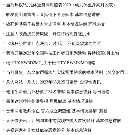
当前热议!幼儿体重身高对照表2020（幼儿体重身高对照表）
驴友爬山遭雷击：直挺倒下全身麻木 基本信息讲解
砍死柯基男子被警方带走调查 基本情况讲解|环球热文
注意！陕西汉江安康段、丹江将出现复涨洪水
《疯狂小世界》点映倒计时3天，不负众望如约而至
我市开展2023年全国科技工作者日系列活动 将持续至6月上旬
松下TY-EW3D2MC_关于松下TY-EW3D2MC概略
当前聚焦：名义货币需求与实际货币需求的根本区别（名义货币需求与实际货币需求）
杀人网站（杀人）2023年05月25日更新_全球快资讯
他用生命最后76秒救了24名乘客 基本信息讲解 每日速递
四川达州拉响防洪警报 居民撤离 基本情况讲解
贵州两名教师溺亡 官方成立调查组 基本情况讲解_观察
天天快资讯：计划2030年前实现中国人首次登月 基本信息讲解
央视评家有儿女疑似被恶意评分 基本信息讲解