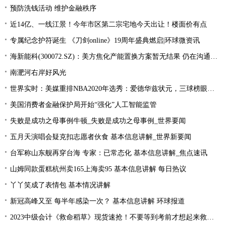
预防洗钱活动 维护金融秩序
近14亿、一线江景！今年市区第二宗宅地今天出让！楼面价有点
专属纪念护符诞生 《刀剑online》19周年盛典燃启|环球微资讯
海新能科(300072.SZ)：美方焦化产能置换方案暂无结果 仍在沟通过程中|环球观点
南淝河右岸好风光
世界实时：美媒重排NBA2020年选秀：爱德华兹状元，三球榜眼，哈里伯顿探花
美国消费者金融保护局开始“强化”人工智能监管
失败是成功之母事例牛顿_失败是成功之母事例_世界要闻
五月天演唱会疑克扣志愿者伙食 基本信息讲解_世界新要闻
台军称山东舰再穿台海 专家：已常态化 基本信息讲解_焦点速讯
山姆同款蛋糕杭州卖165上海卖95 基本信息讲解 每日热议
丫丫笑成了表情包 基本情况讲解
新冠高峰又至 每半年感染一次？ 基本信息讲解 环球报道
2023中级会计《救命稻草》现货速抢！不要等到考前才想起来救命稻草！