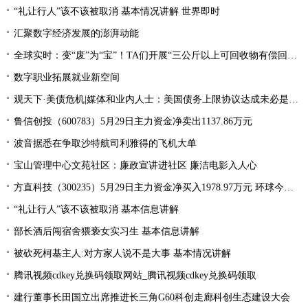
“礼让行人”该不该被取消 基本情况讲解 世界即时
汇聚数字经济发展的澎湃动能
全球实时：变“废”为“宝”！TA们开展“三公斤以上可回收物有偿回收”宣传活动
数字职业拓展就业新空间
观天下·美债危机|媒体和业内人士：美国债务上限协议达成未必是“好消息”
鲁信创投（600783）5月29日主力资金净卖出1137.86万元
波音据悉在争取沙特航司利雅得的飞机大单
宝山管理中心文苑社区：廉政宣讲进社区 廉洁电影入人心
方直科技（300235）5月29日主力资金净买入1978.97万元 环球今亮点
“礼让行人”该不该被取消 基本信息讲解
部长酒后闯宿舍猥亵女实习生 基本信息讲解
被砍死柯基主人:对方家人说不是大事 基本情况讲解
腾讯视频cdkey兑换码领取网站_腾讯视频cdkey兑换码领取
建行董事长田国立出席推进长三角G60科创走廊科创生态建设大会