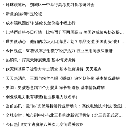
环球观速讯丨朔城区一中举行高考复习备考研讨会
新疆的猫和田玉论坛
成本端氛围好转 涤纶长丝价格小幅上行
比特币价格今日行情：比特币升至两周高点 美国达成债务协议提振风险偏好
世界微动态丨他们的垃圾人口清理计划？毒品泛滥,美国街头“丧尸”遍地 白宫:新兴威胁
今日视点：5G普及率折射数字经济活力 行业应用向纵深推进
热消息：挥毫天际展新篇 基本情况讲解
砍死柯基男子被警方带走调查 基本信息讲解_天天观点
天天热消息：王源与粉丝合唱《骄傲》追忆赵英俊 基本情况讲解
要闻：男孩恶意踢11个月婴儿 家长拒道歉 基本情况讲解
创业板电力股有哪些(创业板电力股名单)
当前热讯：最“热”光伏展折射行业新动向：高效电池技术比拼激烈 光伏厂商掘金第二赛道
全球实时：城市副中心与北三县构建新管理机制！北三县正式迈入“北京管理”时代！
今日热门!文字逃脱第八关次元空间通关攻略