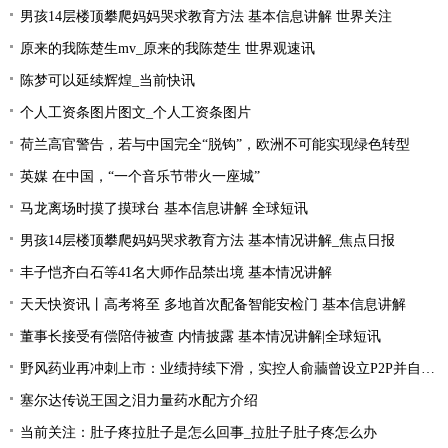
男孩14层楼顶攀爬妈妈哭求教育方法 基本信息讲解 世界关注
原来的我陈楚生mv_原来的我陈楚生 世界观速讯
陈梦可以延续辉煌_当前快讯
个人工资条图片图文_个人工资条图片
荷兰高官警告，若与中国完全“脱钩”，欧洲不可能实现绿色转型
英媒 在中国，“一个音乐节带火一座城”
马龙离场时摸了摸球台 基本信息讲解 全球短讯
男孩14层楼顶攀爬妈妈哭求教育方法 基本情况讲解_焦点日报
丰子恺齐白石等41名大师作品禁出境 基本情况讲解
天天快资讯丨高考将至 多地首次配备智能安检门 基本信息讲解
董事长接受有偿陪侍被查 内情披露 基本情况讲解|全球短讯
野风药业再冲刺上市：业绩持续下滑，实控人俞蘠曾设立P2P并自融 天天观察
塞尔达传说王国之泪力量药水配方介绍
当前关注：肚子疼拉肚子是怎么回事_拉肚子肚子疼怎么办