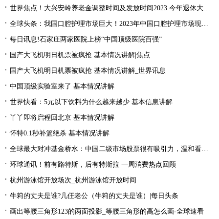
世界焦点！大兴安岭养老金调整时间及发放时间2023 今年退休大概会涨的的？
全球头条：我国口腔护理市场巨大！2023年中国口腔护理市场现状分析
每日讯息!石家庄两家医院上榜“中国顶级医院百强”
国产大飞机明日机票被疯抢 基本情况讲解|焦点
国产大飞机明日机票被疯抢 基本情况讲解_世界讯息
中国顶级实验室来了 基本情况讲解
世界快看：5元以下饮料为什么越来越少 基本信息讲解
丫丫即将启程回北京 基本情况讲解
怀特0.1秒补篮绝杀 基本情况讲解
全球最大对冲基金桥水：中国二级市场股票很有吸引力，温和看多中国资产|全球简讯
环球通讯！前有路特斯，后有特斯拉 一周消费热点回顾
杭州游泳馆开放场次_杭州游泳馆开放时间
牛莉的丈夫是谁?几仼老公（牛莉的丈夫是谁）|每日头条
画出等腰三角形123的两面投影_等腰三角形的高怎么画-全球速看