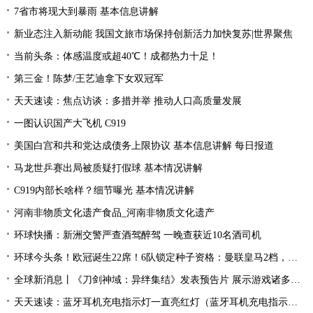
7省市将现大到暴雨 基本信息讲解
新业态注入新动能 我国文旅市场保持创新活力加快复苏|世界聚焦
当前头条：体感温度或超40℃！成都热力十足！
第三金！陈梦/王艺迪拿下女双冠军
天天速读：焦点访谈：多措并举 推动人口高质量发展
一图认识国产大飞机 C919
美国白宫和共和党达成债务上限协议 基本信息讲解 每日报道
马龙世乒赛出局被质疑打假球 基本情况讲解
C919内部长啥样？细节曝光 基本情况讲解
河南非物质文化遗产食品_河南非物质文化遗产
环球快播：新洲交警严查酒驾醉驾 一晚查获近10名酒司机
环球今头条！欧冠诞生22席！6队锁定种子资格：曼联皇马2档，酝酿死亡之组
全球新消息丨《刀剑神域：异绊集结》发表预告片 展示游戏诸多玩法
天天速读：蓝牙耳机充电指示灯一直亮红灯（蓝牙耳机充电指示灯）