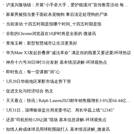
泸溪兴隆场镇：开展“小手牵大手，爱护能溪河”宣传教育活动 每日速读
家暴男被指当妻子面砍杀宠物狗 事后淡定处理狗的尸体
当前滚动:十四五时期是指哪个时间_十四五时期是指
谷歌的Chrome浏览器在10岁时将是全新的 微速讯
青海玉树：新型智慧城市让生活更美好
华为Mate X3发起折叠屏“减法革命” 满足你的既要又要还要|环球热议
神舟十六号30日9时31分发射 基本情况讲解-环球观热点
即时焦点：每一堂课都“润”心
5月29日华南地区苯酐市场走势下滑
促进文化与经济结合 热文
天天看点：快讯 | Ralph Lauren2023财年销售额增长3.6%至64.44亿美元
5月31日，淄博银保监分局党委书记、局长毕磊上线“12345”
还原“司机拒给120让路”现场 基本信息讲解-环球观焦点
知情人称成体球员用球鞋围踹打人 基本情况讲解_微速讯