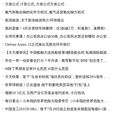
方差公式 计算公式_方差公式方差公式
氨气和氧化铜的化学方程式_氨气还原氧化铜方程式
新浪旅游_关于新浪旅游简介|环球视点
真的是惨！4月合资轿车销量榜：仅3款破2万，轩逸第3，速腾第16！
全球百事通！办公室风水口诀50条_办公室风水禁忌有哪些 办公室风水禁忌大全
Ulefone Armor 21正式推出无限光环环形灯
【天天播资讯】中国船舶大连造船签署4艘造船合同 拓展国际能源运输领域合作
学生一举一动皆量化打分？半月谈：教育数字化“好经”别念歪了_环球今亮点
bf除了男朋友还有什么意思 bf是什么意思
天天快看：签下“生命补给线”项目意向协议，股价连续20%涨停，这家公司获机构扎堆关注
世界球精选！正在盛放 南宁初夏绝美赏花地“打包”送上
规模10.1亿元 京西产业引导基金签约发布_今日热讯
每日看点！小本我的世界危险大陆爱奇艺（小本我的世界危险大陆）
中国龙工(03339.HK)：将于7月28日或之前派发末期股息每股0.1港元-世界微资讯