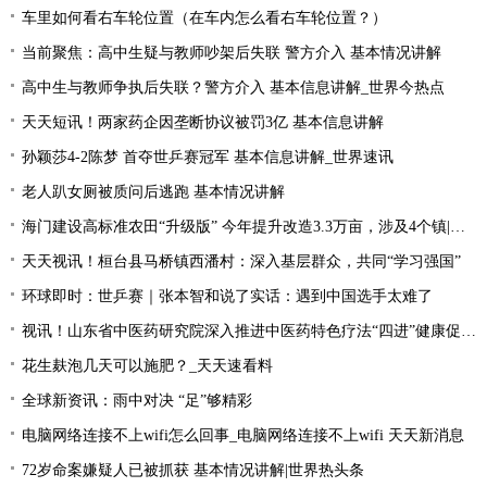
车里如何看右车轮位置（在车内怎么看右车轮位置？）
当前聚焦：高中生疑与教师吵架后失联 警方介入 基本情况讲解
高中生与教师争执后失联？警方介入 基本信息讲解_世界今热点
天天短讯！两家药企因垄断协议被罚3亿 基本信息讲解
孙颖莎4-2陈梦 首夺世乒赛冠军 基本信息讲解_世界速讯
老人趴女厕被质问后逃跑 基本情况讲解
海门建设高标准农田“升级版” 今年提升改造3.3万亩，涉及4个镇|每日速读
天天视讯！桓台县马桥镇西潘村：深入基层群众，共同“学习强国”
环球即时：世乒赛｜张本智和说了实话：遇到中国选手太难了
视讯！山东省中医药研究院深入推进中医药特色疗法“四进”健康促进行动
花生麸泡几天可以施肥？_天天速看料
全球新资讯：雨中对决 “足”够精彩
电脑网络连接不上wifi怎么回事_电脑网络连接不上wifi 天天新消息
72岁命案嫌疑人已被抓获 基本情况讲解|世界热头条