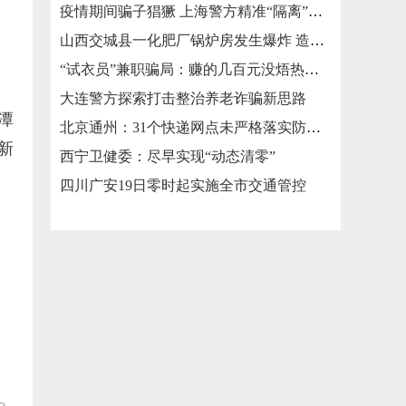
疫情期间骗子猖獗 上海警方精准“隔离”涉疫类诈骗
山西交城县一化肥厂锅炉房发生爆炸 造成3死2伤
“试衣员”兼职骗局：赚的几百元没焐热就被骗走几万元
大连警方探索打击整治养老诈骗新思路
潭
北京通州：31个快递网点未严格落实防疫措施被责令整改
新
西宁卫健委：尽早实现“动态清零”
四川广安19日零时起实施全市交通管控