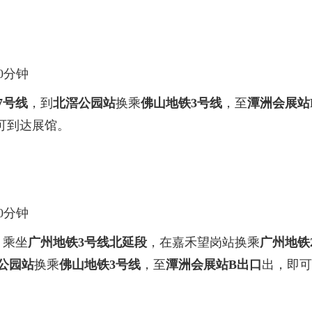
0分钟
7号线
，到
北滘公园站
换乘
佛山地铁3号线
，至
潭洲会展站
可到达展馆。
0分钟
，乘坐
广州地铁3号线北延段
，在嘉禾望岗站换乘
广州地铁
公园站
换乘
佛山地铁3号线
，至
潭洲会展站B出口
出，即可