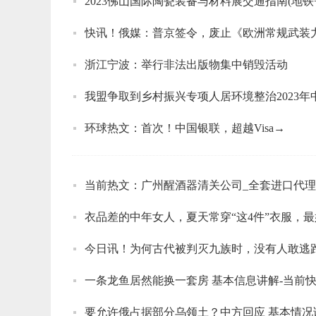
2023佛山国际陶瓷装备与材料展交通指南(地铁
快讯！俄媒：普京签令，废止《欧洲常规武装力
浙江宁波：举行非法出版物集中销毁活动
我盟争取到乡村振兴专项人居环境整治2023年中
环球热文：首次！中国银联，超越Visa→
当前热文：广州醒酒器清关公司_全套进口代
衣品差的中年女人，夏天常穿“这4件”衣服，最
今日讯！为何古代被判灭九族时，没有人敢逃
一条龙鱼居然能换一套房 基本信息讲解-当前
要允许俄占据部分乌领土？中方回应 基本情况