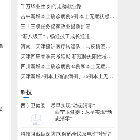
千万毕业生 如何走稳就业路
吉林新增本土确诊病例6例 本土无症状感染者15例
三十三项任务促家政业提质扩容
“新八级工”，畅通技工成长通道
B
河南、天津援沪医疗转运队：与疫情赛跑 为生命护航
天津回应春季高考延期 新冠肺炎阳性考生将在医院考试
四川新增本土确诊病例34例和本土无症状感染者115例
天津新增7例本土确诊病例、26例本土无症状感染者
科技
西宁卫健委：尽早实现“动态清零”
2
西宁卫健委：尽早实现“动
态清零”
2022-05-20
科技阻截纵深防范 解码全民反电诈“密码”