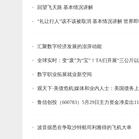
回望飞天路 基本情况讲解
“礼让行人”该不该被取消 基本情况讲解 世界即
汇聚数字经济发展的澎湃动能
全球实时：变“废”为“宝”！TA们开展“三公
数字职业拓展就业新空间
观天下·美债危机|媒体和业内人士：美国债务上
鲁信创投（600783）5月29日主力资金净卖出113
波音据悉在争取沙特航司利雅得的飞机大单