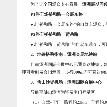
为了让全国观众专心看展，
潭洲展期间
P1停车场
裕和路—会展东路
●走“裕和路—会展东路”的自驾车观众，
P2停车楼裕和路—荷岳路
●走“裕和路—荷岳路”的自驾车观众，可
2、
地铁搭乘指南→潭洲会展地铁站
目前潭洲国际会展中心已通直达地铁，
即可看到展会指示牌，步行
300m
即可直达佛
3、
佛山沙堤机场
→潭洲国际会展中心
导航至佛山潭洲陶瓷展南门登录区
（1）自驾/打车：路程约23km，车程约3