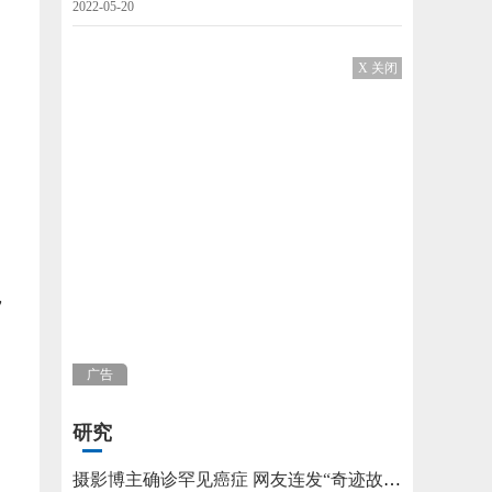
2022-05-20
X 关闭
，
广告
研究
摄影博主确诊罕见癌症 网友连发“奇迹故事”不允许他躺平