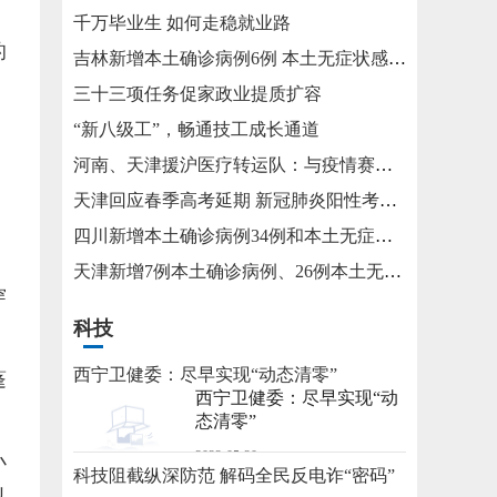
千万毕业生 如何走稳就业路
的
吉林新增本土确诊病例6例 本土无症状感染者15例
三十三项任务促家政业提质扩容
“新八级工”，畅通技工成长通道
河南、天津援沪医疗转运队：与疫情赛跑 为生命护航
天津回应春季高考延期 新冠肺炎阳性考生将在医院考试
四川新增本土确诊病例34例和本土无症状感染者115例
。
天津新增7例本土确诊病例、26例本土无症状感染者
穿
科技
西宁卫健委：尽早实现“动态清零”
蓬
西宁卫健委：尽早实现“动
态清零”
2022-05-20
小
科技阻截纵深防范 解码全民反电诈“密码”
以