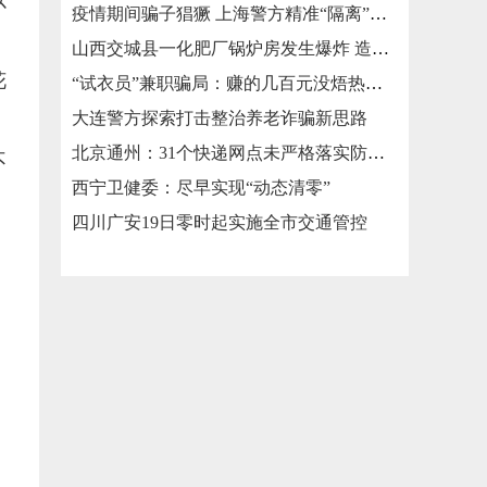
疫情期间骗子猖獗 上海警方精准“隔离”涉疫类诈骗
山西交城县一化肥厂锅炉房发生爆炸 造成3死2伤
花
“试衣员”兼职骗局：赚的几百元没焐热就被骗走几万元
大连警方探索打击整治养老诈骗新思路
北京通州：31个快递网点未严格落实防疫措施被责令整改
不
西宁卫健委：尽早实现“动态清零”
四川广安19日零时起实施全市交通管控
，