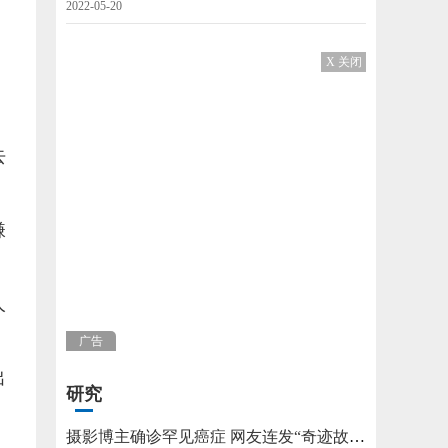
2022-05-20
X 关闭
去
嫌
人
广告
出
研究
摄影博主确诊罕见癌症 网友连发“奇迹故事”不允许他躺平