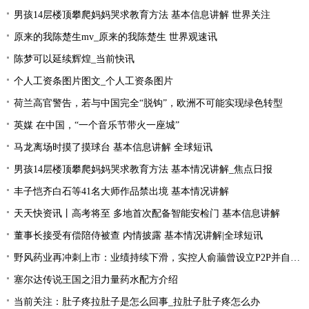
男孩14层楼顶攀爬妈妈哭求教育方法 基本信息讲解 世界关注
原来的我陈楚生mv_原来的我陈楚生 世界观速讯
陈梦可以延续辉煌_当前快讯
个人工资条图片图文_个人工资条图片
荷兰高官警告，若与中国完全“脱钩”，欧洲不可能实现绿色转型
英媒 在中国，“一个音乐节带火一座城”
马龙离场时摸了摸球台 基本信息讲解 全球短讯
男孩14层楼顶攀爬妈妈哭求教育方法 基本情况讲解_焦点日报
丰子恺齐白石等41名大师作品禁出境 基本情况讲解
天天快资讯丨高考将至 多地首次配备智能安检门 基本信息讲解
董事长接受有偿陪侍被查 内情披露 基本情况讲解|全球短讯
野风药业再冲刺上市：业绩持续下滑，实控人俞蘠曾设立P2P并自融 天天观察
塞尔达传说王国之泪力量药水配方介绍
当前关注：肚子疼拉肚子是怎么回事_拉肚子肚子疼怎么办