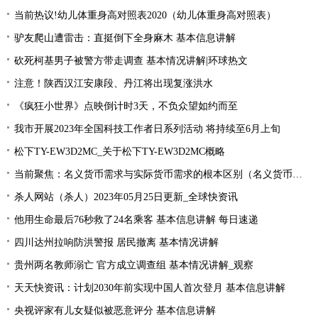
当前热议!幼儿体重身高对照表2020（幼儿体重身高对照表）
驴友爬山遭雷击：直挺倒下全身麻木 基本信息讲解
砍死柯基男子被警方带走调查 基本情况讲解|环球热文
注意！陕西汉江安康段、丹江将出现复涨洪水
《疯狂小世界》点映倒计时3天，不负众望如约而至
我市开展2023年全国科技工作者日系列活动 将持续至6月上旬
松下TY-EW3D2MC_关于松下TY-EW3D2MC概略
当前聚焦：名义货币需求与实际货币需求的根本区别（名义货币需求与实际货币需求）
杀人网站（杀人）2023年05月25日更新_全球快资讯
他用生命最后76秒救了24名乘客 基本信息讲解 每日速递
四川达州拉响防洪警报 居民撤离 基本情况讲解
贵州两名教师溺亡 官方成立调查组 基本情况讲解_观察
天天快资讯：计划2030年前实现中国人首次登月 基本信息讲解
央视评家有儿女疑似被恶意评分 基本信息讲解