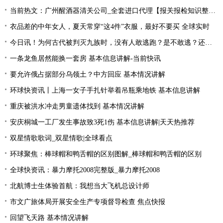
当前热文：广州醒酒器清关公司_全套进口代理【报关报检知识整理】
衣品差的中年女人，夏天常穿“这4件”衣服，最好不要买 全球实时
今日讯！为何古代被判灭九族时，没有人敢逃跑？是不敢逃？还是不能逃
一条龙鱼居然能换一套房 基本信息讲解-当前快讯
要允许俄占据部分乌领土？中方回应 基本情况讲解
环球快资讯丨上海一女子手扎针举着吊瓶乘地铁 基本信息讲解
重庆被洪水冲走男童遗体找到 基本情况讲解
安庆桐城一工厂发生事故致3死1伤 基本信息讲解|天天热推荐
双星情歌歌词_双星情歌|全球看点
环球聚焦：棒球帽和鸭舌帽的区别图解_棒球帽和鸭舌帽的区别
全球快资讯：暴力摩托2008完整版_暴力摩托2008
北航博士生体验首航：我想当大飞机总设计师
市文广旅体局开展安全生产专项督导检查 焦点快报
回望飞天路 基本情况讲解