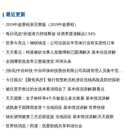
最近更新
2019中超赛程表完整版（2019中超赛程）
每日讯息!价值潜力持续释放 珍酒李渡涨幅达2.94%
世界今亮点！钢研纳克：公司仪器在半导体行业有实质性订单
天天看点：柯基被砍当事人发微博称已圆满解决 基本信息讲解
全国哪里批发帝王蟹最便宜 环球头条
[快讯]中自科技:中自环保科技股份有限公司高级管理人员集中竞价减持股份进展|观焦点
今日观点!【聚焦风控】银行智慧柜员机潜在洗钱风险及防控探析
被任贤齐救过的女孩来看演唱会了 基本情况讲解|聚看点
天天观察：女子称怀孕4个月被老公多次家暴 基本情况讲解
成熟麦子因降雨发芽？当地回应 基本情况讲解 世界快报
镇长酒驾被查三月后获提拔 当地回应 基本情况讲解|天天观察
世界快消息！郎溪：筑爱助残共享和谐社会