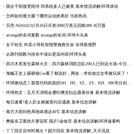
国企干部接受陪侍 同系统多人已被查 基本情况讲解|环球滚动
怎样如何瘦大腿？哪些运动效果好 当前热讯
贝壳-W(02423)5月26日斥资2000万美元回购388.36万股
arrange的名词复数 arrange的名词-环球今头条
女子轻生 外卖小哥机智报警挽救生命 全球新视野
从期刊指数与排名中读出更深内容|环球头条
四川木里发生森林火灾：四川森林消防总队200人已到达火场-今日关注
海贼王史上最硬核Cos看了都说好，网友：求你放过女帝被玩坏了！
环球微动态丨股票代码前面的SH、HS、SZ、ZS、KH、HK等分别是什么意思？
环球热文：五月天演唱会遭吐槽克扣志愿者伙食 基本情况讲解
每日速看!老人趴女厕被质问后逃跑 基本信息讲解
南方大部闷热局地体感达40℃ 基本信息讲解
樊振东卫冕世乒赛冠军 国乒5金收官 基本信息讲解|环球速看料
丫丫回京后何时展出？园方回应 基本情况讲解_天天讯息