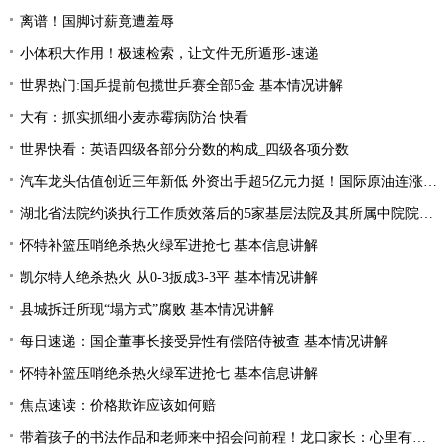
离谱！国脚讨薪竟遭羞辱
小体积大作用！极速检索，让文件无所遁形-速递
世界热门:国乒提前包揽世乒赛全部5金 基本情况讲解
大有：抓实抓细小麦赤霉病防治 快看
世界快看：英语四级各部分分数的构成_四级各项分数
汽车龙头估值创近三年新低 外资出手超5亿元力挺！国际原油连涨两周 “聪明资金”加仓能源行业
湖北省法院约谈执行工作质效落后的5家基层法院及其所属中院院长|当前焦点
怀特补篮压哨绝杀热火绿军进抢七 基本信息讲解
凯尔特人绝杀热火 从0-3扳成3-3平 基本情况讲解
县城拆迁所现“塌方式”腐败 基本情况讲解
每日速递：国企董事长接受异性有偿陪侍被查 基本情况讲解
怀特补篮压哨绝杀热火绿军进抢七 基本信息讲解
焦点速读：价格欺诈应该如何赔
带着孩子的书法作品和老师来中招会问前程！龙口家长：心里有底了