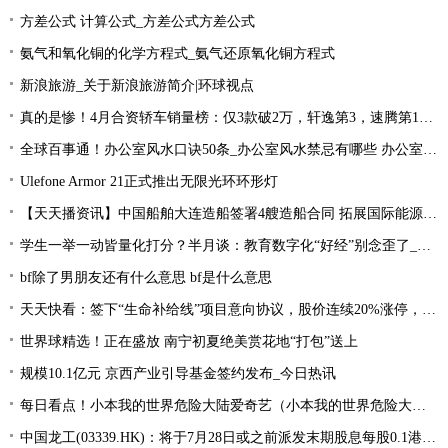
方差公式 计算公式_方差公式方差公式
氨气和氧化铜的化学方程式_氨气还原氧化铜方程式
新浪旅游_关于新浪旅游简介|环球视点
真的是惨！4月合资轿车销量榜：仅3款破2万，轩逸第3，速腾第16！
全球百事通！办公室风水口诀50条_办公室风水禁忌有哪些 办公室风水禁忌大全
Ulefone Armor 21正式推出无限光环环形灯
【天天播资讯】中国船舶大连造船签署4艘造船合同 拓展国际能源运输领域合作
学生一举一动皆量化打分？半月谈：教育数字化“好经”别念歪了_环球今亮点
bf除了男朋友还有什么意思 bf是什么意思
天天快看：签下“生命补给线”项目意向协议，股价连续20%涨停，这家公司获机构扎堆关注
世界球精选！正在盛放 南宁初夏绝美赏花地“打包”送上
规模10.1亿元 京西产业引导基金签约发布_今日热讯
每日看点！小本我的世界危险大陆爱奇艺（小本我的世界危险大陆）
中国龙工(03339.HK)：将于7月28日或之前派发末期股息每股0.1港元-世界微资讯