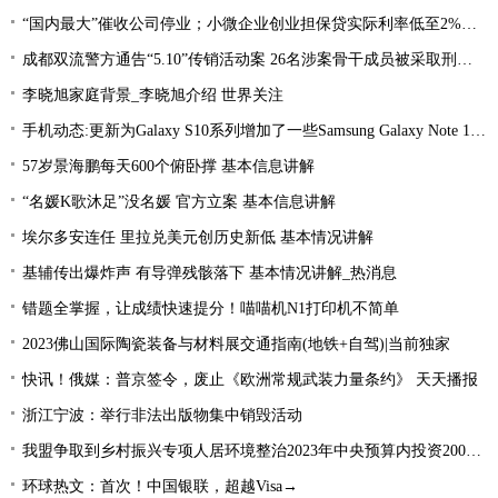
“国内最大”催收公司停业；小微企业创业担保贷实际利率低至2%左右；趣店、爱财注销小贷牌照丨21消费金融参考-当前看点
成都双流警方通告“5.10”传销活动案 26名涉案骨干成员被采取刑事强制措施 环球热文
李晓旭家庭背景_李晓旭介绍 世界关注
手机动态:更新为Galaxy S10系列增加了一些Samsung Galaxy Note 10功能|环球消息
57岁景海鹏每天600个俯卧撑 基本信息讲解
“名媛K歌沐足”没名媛 官方立案 基本信息讲解
埃尔多安连任 里拉兑美元创历史新低 基本情况讲解
基辅传出爆炸声 有导弹残骸落下 基本情况讲解_热消息
错题全掌握，让成绩快速提分！喵喵机N1打印机不简单
2023佛山国际陶瓷装备与材料展交通指南(地铁+自驾)|当前独家
快讯！俄媒：普京签令，废止《欧洲常规武装力量条约》 天天播报
浙江宁波：举行非法出版物集中销毁活动
我盟争取到乡村振兴专项人居环境整治2023年中央预算内投资2000万元
环球热文：首次！中国银联，超越Visa→