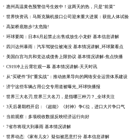
惠州高温黄色预警信号生效中！这两天的热，只是“前菜”
世界快资讯：马斯克脑机接口公司迎来重大进展：获批人体试验
高架桥底散步?太危险!
环球要闻：日本6月起禁止出售或放生小龙虾 基本信息讲解
四川达州暴雨：汽车驾驶位被淹没 基本情况讲解_环球聚看点
美国白宫与共和党达成债务上限协议 基本情况讲解-焦点快播
C919冲上云霄壮观一幕 基本情况讲解-天天时讯
从“买硬件”到“重实战”：推动效果导向的网络安全运营体系建设
济宁这些车辆占用公交专用道被曝光_环球快播报
世界三大名刃,世界三大名刀，是指哪三种刀？_全球关注
3天后暑期档开启：《超能》《封神》争C位，进口大片争口气
当前观察：多项税收数据反映经济运行向好
7省市将现大到暴雨 基本情况讲解
世界动态:《家有儿女》疑似被恶意打分 基本信息讲解