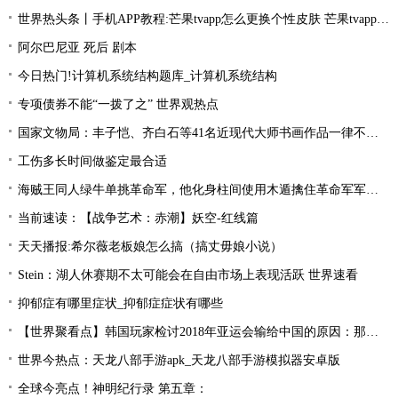
世界热头条丨手机APP教程:芒果tvapp怎么更换个性皮肤 芒果tvapp更换个性皮肤的方法
阿尔巴尼亚 死后 剧本
今日热门!计算机系统结构题库_计算机系统结构
专项债券不能“一拨了之” 世界观热点
国家文物局：丰子恺、齐白石等41名近现代大师书画作品一律不准出境
工伤多长时间做鉴定最合适
海贼王同人绿牛单挑革命军，他化身柱间使用木遁擒住革命军军长！
当前速读：【战争艺术：赤潮】妖空-红线篇
天天播报:希尔薇老板娘怎么搞（搞丈毋娘小说）
Stein：湖人休赛期不太可能会在自由市场上表现活跃 世界速看
抑郁症有哪里症状_抑郁症症状有哪些
【世界聚看点】韩国玩家检讨2018年亚运会输给中国的原因：那一年是Uzi的时代！
世界今热点：天龙八部手游apk_天龙八部手游模拟器安卓版
全球今亮点！神明纪行录 第五章：