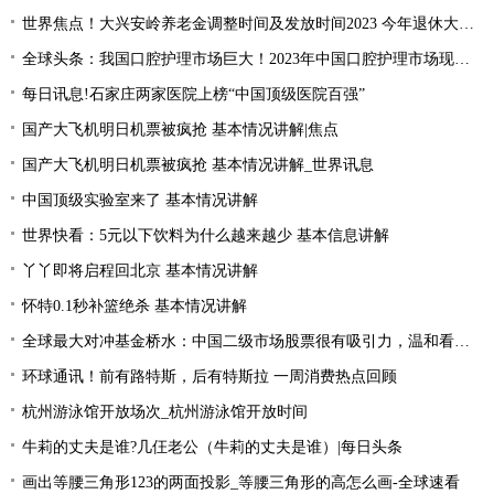
世界焦点！大兴安岭养老金调整时间及发放时间2023 今年退休大概会涨的的？
全球头条：我国口腔护理市场巨大！2023年中国口腔护理市场现状分析
每日讯息!石家庄两家医院上榜“中国顶级医院百强”
国产大飞机明日机票被疯抢 基本情况讲解|焦点
国产大飞机明日机票被疯抢 基本情况讲解_世界讯息
中国顶级实验室来了 基本情况讲解
世界快看：5元以下饮料为什么越来越少 基本信息讲解
丫丫即将启程回北京 基本情况讲解
怀特0.1秒补篮绝杀 基本情况讲解
全球最大对冲基金桥水：中国二级市场股票很有吸引力，温和看多中国资产|全球简讯
环球通讯！前有路特斯，后有特斯拉 一周消费热点回顾
杭州游泳馆开放场次_杭州游泳馆开放时间
牛莉的丈夫是谁?几仼老公（牛莉的丈夫是谁）|每日头条
画出等腰三角形123的两面投影_等腰三角形的高怎么画-全球速看