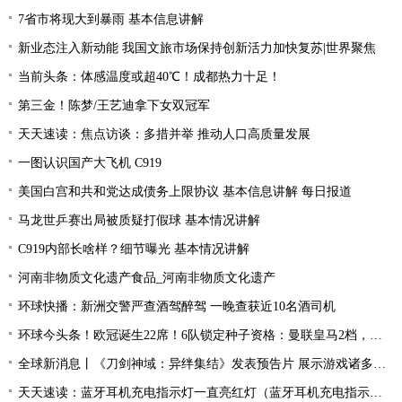
7省市将现大到暴雨 基本信息讲解
新业态注入新动能 我国文旅市场保持创新活力加快复苏|世界聚焦
当前头条：体感温度或超40℃！成都热力十足！
第三金！陈梦/王艺迪拿下女双冠军
天天速读：焦点访谈：多措并举 推动人口高质量发展
一图认识国产大飞机 C919
美国白宫和共和党达成债务上限协议 基本信息讲解 每日报道
马龙世乒赛出局被质疑打假球 基本情况讲解
C919内部长啥样？细节曝光 基本情况讲解
河南非物质文化遗产食品_河南非物质文化遗产
环球快播：新洲交警严查酒驾醉驾 一晚查获近10名酒司机
环球今头条！欧冠诞生22席！6队锁定种子资格：曼联皇马2档，酝酿死亡之组
全球新消息丨《刀剑神域：异绊集结》发表预告片 展示游戏诸多玩法
天天速读：蓝牙耳机充电指示灯一直亮红灯（蓝牙耳机充电指示灯）