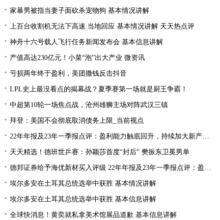
家暴男被指当妻子面砍杀宠物狗 基本情况讲解
上百台收割机无法下高速 当地回应 基本情况讲解 天天热点评
神舟十六号载人飞行任务新闻发布会 基本信息讲解
产值高达230亿元！小菜“泡”出大产业 微资讯
亏损两年终于盈利，美团撒钱反击抖音
LPL史上最没看点的揭幕战？夏季赛第一场就是厨王争霸！
中超第10轮一场焦点战，沧州雄狮主场对阵武汉三镇
拜登：美国不会彻底取消债务上限_当前视点
22年年报及23年一季报点评：盈利能力触底回升，持续加大新产品研发
天天精选！德班世乒赛：孙颖莎首度“封后” 樊振东卫冕男单
德邦证券给予海优新材买入评级 22年年报及23年一季报点评：盈利能力触底回升 持续加大新产品研发
埃尔多安在土耳其总统选举中获胜 基本情况讲解
埃尔多安在土耳其总统选举中获胜 基本信息讲解
全球快消息！黄奕就私拿美术馆展品道歉 基本信息讲解