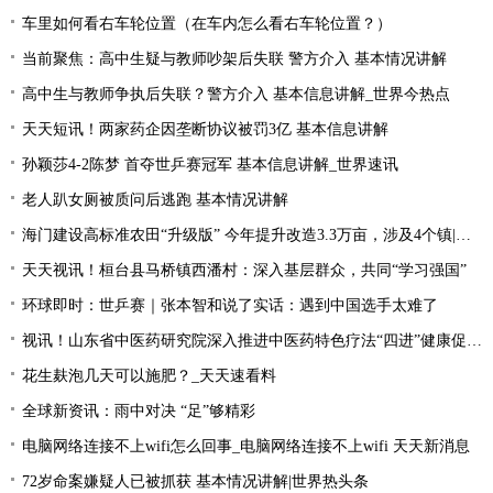
车里如何看右车轮位置（在车内怎么看右车轮位置？）
当前聚焦：高中生疑与教师吵架后失联 警方介入 基本情况讲解
高中生与教师争执后失联？警方介入 基本信息讲解_世界今热点
天天短讯！两家药企因垄断协议被罚3亿 基本信息讲解
孙颖莎4-2陈梦 首夺世乒赛冠军 基本信息讲解_世界速讯
老人趴女厕被质问后逃跑 基本情况讲解
海门建设高标准农田“升级版” 今年提升改造3.3万亩，涉及4个镇|每日速读
天天视讯！桓台县马桥镇西潘村：深入基层群众，共同“学习强国”
环球即时：世乒赛｜张本智和说了实话：遇到中国选手太难了
视讯！山东省中医药研究院深入推进中医药特色疗法“四进”健康促进行动
花生麸泡几天可以施肥？_天天速看料
全球新资讯：雨中对决 “足”够精彩
电脑网络连接不上wifi怎么回事_电脑网络连接不上wifi 天天新消息
72岁命案嫌疑人已被抓获 基本情况讲解|世界热头条