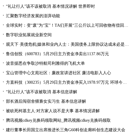
“礼让行人”该不该被取消 基本情况讲解 世界即时
汇聚数字经济发展的澎湃动能
全球实时：变“废”为“宝”！TA们开展“三公斤以上可回收物有偿回收”宣传活动
数字职业拓展就业新空间
观天下·美债危机|媒体和业内人士：美国债务上限协议达成未必是“好消息”
鲁信创投（600783）5月29日主力资金净卖出1137.86万元
波音据悉在争取沙特航司利雅得的飞机大单
宝山管理中心文苑社区：廉政宣讲进社区 廉洁电影入人心
方直科技（300235）5月29日主力资金净买入1978.97万元 环球今亮点
“礼让行人”该不该被取消 基本信息讲解
部长酒后闯宿舍猥亵女实习生 基本信息讲解
被砍死柯基主人:对方家人说不是大事 基本情况讲解
腾讯视频cdkey兑换码领取网站_腾讯视频cdkey兑换码领取
建行董事长田国立出席推进长三角G60科创走廊科创生态建设大会