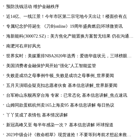
预防洗钱活动 维护金融秩序
近14亿、一线江景！今年市区第二宗宅地今天出让！楼面价有点
专属纪念护符诞生 《刀剑online》19周年盛典燃启|环球微资讯
海新能科(300072.SZ)：美方焦化产能置换方案暂无结果 仍在沟通过程中|环球观点
南淝河右岸好风光
世界实时：美媒重排NBA2020年选秀：爱德华兹状元，三球榜眼，哈里伯顿探花
美国消费者金融保护局开始“强化”人工智能监管
失败是成功之母事例牛顿_失败是成功之母事例_世界要闻
五月天演唱会疑克扣志愿者伙食 基本信息讲解_世界新要闻
台军称山东舰再穿台海 专家：已常态化 基本信息讲解_焦点速讯
山姆同款蛋糕杭州卖165上海卖95 基本信息讲解 每日热议
丫丫笑成了表情包 基本情况讲解
新冠高峰又至 每半年感染一次？ 基本信息讲解 环球报道
2023中级会计《救命稻草》现货速抢！不要等到考前才想起来救命稻草！