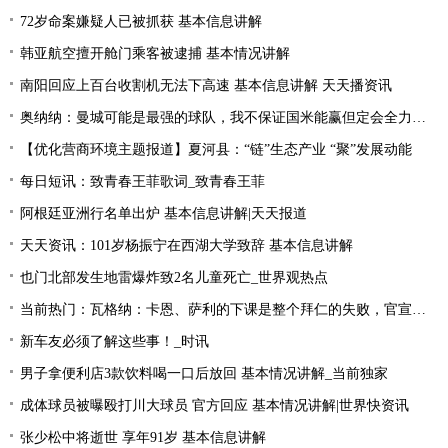
72岁命案嫌疑人已被抓获 基本信息讲解
韩亚航空擅开舱门乘客被逮捕 基本情况讲解
南阳回应上百台收割机无法下高速 基本信息讲解 天天播资讯
奥纳纳：曼城可能是最强的球队，我不保证国米能赢但定会全力以赴|环球最新
【优化营商环境主题报道】夏河县：“链”生态产业 “聚”发展动能
每日短讯：致青春王菲歌词_致青春王菲
阿根廷亚洲行名单出炉 基本信息讲解|天天报道
天天资讯：101岁杨振宁在西湖大学致辞 基本信息讲解
也门北部发生地雷爆炸致2名儿童死亡_世界观热点
当前热门：瓦格纳：卡恩、萨利的下课是整个拜仁的失败，官宣的时机让我无言
新车友必须了解这些事！_时讯
男子拿便利店3款饮料喝一口后放回 基本情况讲解_当前独家
成体球员被曝殴打川大球员 官方回应 基本情况讲解|世界快资讯
张少松中将逝世 享年91岁 基本信息讲解