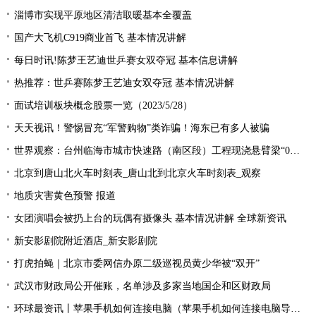
淄博市实现平原地区清洁取暖基本全覆盖
国产大飞机C919商业首飞 基本情况讲解
每日时讯!陈梦王艺迪世乒赛女双夺冠 基本信息讲解
热推荐：世乒赛陈梦王艺迪女双夺冠 基本情况讲解
面试培训板块概念股票一览（2023/5/28）
天天视讯！警惕冒充“军警购物”类诈骗！海东已有多人被骗
世界观察：台州临海市城市快速路（南区段）工程现浇悬臂梁“0号块”顺利浇筑
北京到唐山北火车时刻表_唐山北到北京火车时刻表_观察
地质灾害黄色预警 报道
女团演唱会被扔上台的玩偶有摄像头 基本情况讲解 全球新资讯
新安影剧院附近酒店_新安影剧院
打虎拍蝇｜北京市委网信办原二级巡视员黄少华被“双开”
武汉市财政局公开催账，名单涉及多家当地国企和区财政局
环球最资讯丨苹果手机如何连接电脑（苹果手机如何连接电脑导出照片）