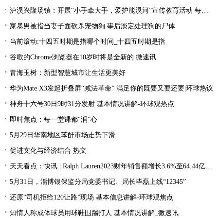
泸溪兴隆场镇：开展“小手牵大手，爱护能溪河”宣传教育活动 每日速读
家暴男被指当妻子面砍杀宠物狗 事后淡定处理狗的尸体
当前滚动:十四五时期是指哪个时间_十四五时期是指
谷歌的Chrome浏览器在10岁时将是全新的 微速讯
青海玉树：新型智慧城市让生活更美好
华为Mate X3发起折叠屏“减法革命” 满足你的既要又要还要|环球热议
神舟十六号30日9时31分发射 基本情况讲解-环球观热点
即时焦点：每一堂课都“润”心
5月29日华南地区苯酐市场走势下滑
促进文化与经济结合 热文
天天看点：快讯 | Ralph Lauren2023财年销售额增长3.6%至64.44亿美元
5月31日，淄博银保监分局党委书记、局长毕磊上线“12345”
还原“司机拒给120让路”现场 基本信息讲解-环球观焦点
知情人称成体球员用球鞋围踹打人 基本情况讲解_微速讯