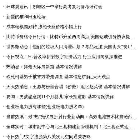
环球观速讯丨朔城区一中举行高考复习备考研讨会
新疆的猫和田玉论坛
成本端氛围好转 涤纶长丝价格小幅上行
比特币价格今日行情：比特币升至两周高点 美国达成债务协议提振风险偏好
世界微动态丨他们的垃圾人口清理计划？毒品泛滥,美国街头“丧尸”遍地 白宫:新兴威胁
今日视点：5G普及率折射数字经济活力 行业应用向纵深推进
热消息：挥毫天际展新篇 基本情况讲解
砍死柯基男子被警方带走调查 基本信息讲解_天天观点
天天热消息：王源与粉丝合唱《骄傲》追忆赵英俊 基本情况讲解
要闻：男孩恶意踢11个月婴儿 家长拒道歉 基本情况讲解
创业板电力股有哪些(创业板电力股名单)
当前热讯：最“热”光伏展折射行业新动向：高效电池技术比拼激烈 光伏厂商掘金第二赛道
全球实时：城市副中心与北三县构建新管理机制！北三县正式迈入“北京管理”时代！
今日热门!文字逃脱第八关次元空间通关攻略