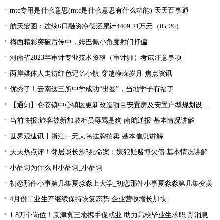
mtc专用是什么意思(mtc是什么意思有什么功能) 天天百事通
航天宏图：连续6日融资净偿还累计4409.21万元（05-26）
梅西精彩突破后传中，姆巴佩小角度射门打偏
河南省2023年审计专业技术资格（审计师）考试注意事项
两岸媒体人走访红色记忆小镇 穿越峥嵘岁月-焦点资讯
优秀了！云南这三所中学成功“出圈”，当地学子有福了
【通知】仑苍镇中心镇区更新改造项目安置房及安置户型规划设计征求意见... 天天快资讯
当前快报:旅客被新加坡柜员辱骂是狗 南航通报 基本情况讲解
世界观速讯丨浙江一无人岛挂牌拍卖 基本信息讲解
天天热点评！邻居谈长沙5死命案：嫌犯疑赌博欠债 基本情况讲解
小品词为什么叫小品词_小品词
初恋那件小事第几集夏淼淼上大学_初恋那件小事夏淼淼第几集变美
4月份工业生产继续保持恢复态势 企业营收增长加快
1.8万个岗位！京津冀三地携手促就业 助力高校毕业生求职 新消息