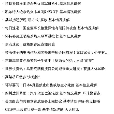
怀特补篮压哨绝杀热火绿军进抢七 基本信息讲解
凯尔特人绝杀热火 从0-3扳成3-3平 基本情况讲解
县城拆迁所现“塌方式”腐败 基本情况讲解
每日速递：国企董事长接受异性有偿陪侍被查 基本情况讲解
怀特补篮压哨绝杀热火绿军进抢七 基本信息讲解
焦点速读：价格欺诈应该如何赔
带着孩子的书法作品和老师来中招会问前程！龙口家长：心里有底了
惠州高温黄色预警信号生效中！这两天的热，只是“前菜”
世界快资讯：马斯克脑机接口公司迎来重大进展：获批人体试验
高架桥底散步?太危险!
环球要闻：日本6月起禁止出售或放生小龙虾 基本信息讲解
四川达州暴雨：汽车驾驶位被淹没 基本情况讲解_环球聚看点
美国白宫与共和党达成债务上限协议 基本情况讲解-焦点快播
C919冲上云霄壮观一幕 基本情况讲解-天天时讯