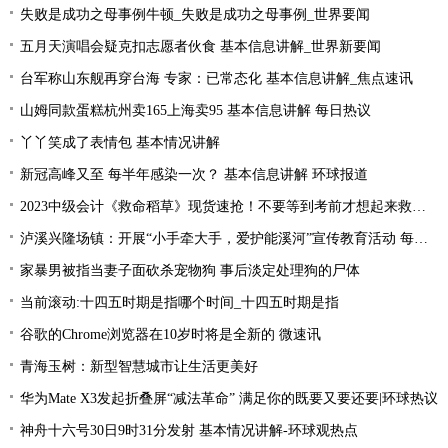
失败是成功之母事例牛顿_失败是成功之母事例_世界要闻
五月天演唱会疑克扣志愿者伙食 基本信息讲解_世界新要闻
台军称山东舰再穿台海 专家：已常态化 基本信息讲解_焦点速讯
山姆同款蛋糕杭州卖165上海卖95 基本信息讲解 每日热议
丫丫笑成了表情包 基本情况讲解
新冠高峰又至 每半年感染一次？ 基本信息讲解 环球报道
2023中级会计《救命稻草》现货速抢！不要等到考前才想起来救命稻草！
泸溪兴隆场镇：开展“小手牵大手，爱护能溪河”宣传教育活动 每日速读
家暴男被指当妻子面砍杀宠物狗 事后淡定处理狗的尸体
当前滚动:十四五时期是指哪个时间_十四五时期是指
谷歌的Chrome浏览器在10岁时将是全新的 微速讯
青海玉树：新型智慧城市让生活更美好
华为Mate X3发起折叠屏“减法革命” 满足你的既要又要还要|环球热议
神舟十六号30日9时31分发射 基本情况讲解-环球观热点