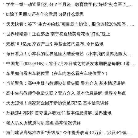
学生一举一动皆量化打分？半月谈：教育数字化“好经”别念歪了_环球今亮点
bf除了男朋友还有什么意思 bf是什么意思
天天快看：签下“生命补给线”项目意向协议，股价连续20%涨停，这家公司获机构扎堆关注
世界球精选！正在盛放 南宁初夏绝美赏花地“打包”送上
规模10.1亿元 京西产业引导基金签约发布_今日热讯
每日看点！小本我的世界危险大陆爱奇艺（小本我的世界危险大陆）
中国龙工(03339.HK)：将于7月28日或之前派发末期股息每股0.1港元-世界微资讯
车里如何看右车轮位置（在车内怎么看右车轮位置？）
当前聚焦：高中生疑与教师吵架后失联 警方介入 基本情况讲解
高中生与教师争执后失联？警方介入 基本信息讲解_世界今热点
天天短讯！两家药企因垄断协议被罚3亿 基本信息讲解
孙颖莎4-2陈梦 首夺世乒赛冠军 基本信息讲解_世界速讯
老人趴女厕被质问后逃跑 基本情况讲解
海门建设高标准农田“升级版” 今年提升改造3.3万亩，涉及4个镇|每日速读