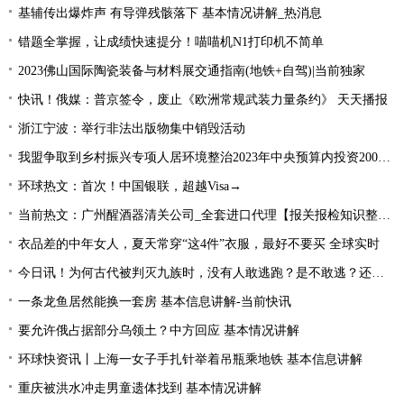
基辅传出爆炸声 有导弹残骸落下 基本情况讲解_热消息
错题全掌握，让成绩快速提分！喵喵机N1打印机不简单
2023佛山国际陶瓷装备与材料展交通指南(地铁+自驾)|当前独家
快讯！俄媒：普京签令，废止《欧洲常规武装力量条约》 天天播报
浙江宁波：举行非法出版物集中销毁活动
我盟争取到乡村振兴专项人居环境整治2023年中央预算内投资2000万元
环球热文：首次！中国银联，超越Visa→
当前热文：广州醒酒器清关公司_全套进口代理【报关报检知识整理】
衣品差的中年女人，夏天常穿“这4件”衣服，最好不要买 全球实时
今日讯！为何古代被判灭九族时，没有人敢逃跑？是不敢逃？还是不能逃
一条龙鱼居然能换一套房 基本信息讲解-当前快讯
要允许俄占据部分乌领土？中方回应 基本情况讲解
环球快资讯丨上海一女子手扎针举着吊瓶乘地铁 基本信息讲解
重庆被洪水冲走男童遗体找到 基本情况讲解