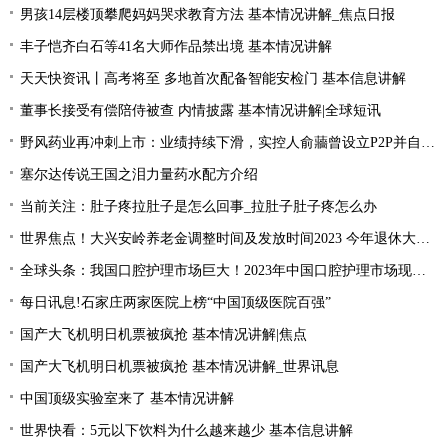
男孩14层楼顶攀爬妈妈哭求教育方法 基本情况讲解_焦点日报
丰子恺齐白石等41名大师作品禁出境 基本情况讲解
天天快资讯丨高考将至 多地首次配备智能安检门 基本信息讲解
董事长接受有偿陪侍被查 内情披露 基本情况讲解|全球短讯
野风药业再冲刺上市：业绩持续下滑，实控人俞蘠曾设立P2P并自融 天天观察
塞尔达传说王国之泪力量药水配方介绍
当前关注：肚子疼拉肚子是怎么回事_拉肚子肚子疼怎么办
世界焦点！大兴安岭养老金调整时间及发放时间2023 今年退休大概会涨的的？
全球头条：我国口腔护理市场巨大！2023年中国口腔护理市场现状分析
每日讯息!石家庄两家医院上榜“中国顶级医院百强”
国产大飞机明日机票被疯抢 基本情况讲解|焦点
国产大飞机明日机票被疯抢 基本情况讲解_世界讯息
中国顶级实验室来了 基本情况讲解
世界快看：5元以下饮料为什么越来越少 基本信息讲解