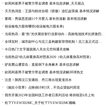
砍死柯基男子被警方带走调查 基本信息讲解_天天观点
天天热消息：王源与粉丝合唱《骄傲》追忆赵英俊 基本情况讲解
要闻：男孩恶意踢11个月婴儿 家长拒道歉 基本情况讲解
创业板电力股有哪些(创业板电力股名单)
当前热讯：最“热”光伏展折射行业新动向：高效电池技术比拼激烈 光伏厂商掘金第二赛道
全球实时：城市副中心与北三县构建新管理机制！北三县正式迈入“北京管理”时代！
今日热门!文字逃脱第八关次元空间通关攻略
当前热议!幼儿体重身高对照表2020（幼儿体重身高对照表）
驴友爬山遭雷击：直挺倒下全身麻木 基本信息讲解
砍死柯基男子被警方带走调查 基本情况讲解|环球热文
注意！陕西汉江安康段、丹江将出现复涨洪水
《疯狂小世界》点映倒计时3天，不负众望如约而至
我市开展2023年全国科技工作者日系列活动 将持续至6月上旬
松下TY-EW3D2MC_关于松下TY-EW3D2MC概略