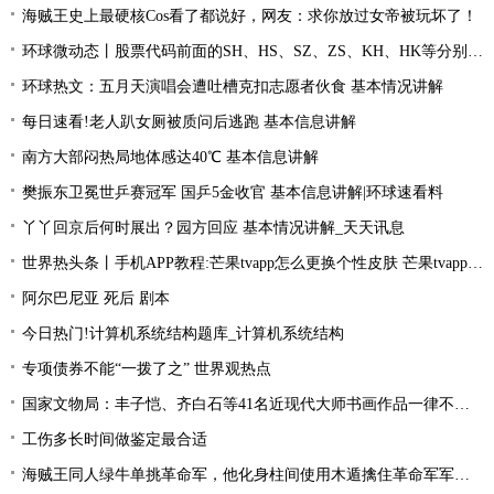
海贼王史上最硬核Cos看了都说好，网友：求你放过女帝被玩坏了！
环球微动态丨股票代码前面的SH、HS、SZ、ZS、KH、HK等分别是什么意思？
环球热文：五月天演唱会遭吐槽克扣志愿者伙食 基本情况讲解
每日速看!老人趴女厕被质问后逃跑 基本信息讲解
南方大部闷热局地体感达40℃ 基本信息讲解
樊振东卫冕世乒赛冠军 国乒5金收官 基本信息讲解|环球速看料
丫丫回京后何时展出？园方回应 基本情况讲解_天天讯息
世界热头条丨手机APP教程:芒果tvapp怎么更换个性皮肤 芒果tvapp更换个性皮肤的方法
阿尔巴尼亚 死后 剧本
今日热门!计算机系统结构题库_计算机系统结构
专项债券不能“一拨了之” 世界观热点
国家文物局：丰子恺、齐白石等41名近现代大师书画作品一律不准出境
工伤多长时间做鉴定最合适
海贼王同人绿牛单挑革命军，他化身柱间使用木遁擒住革命军军长！