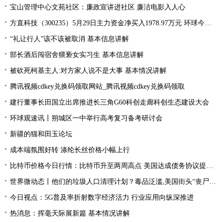
宝山管理中心文苑社区：廉政宣讲进社区 廉洁电影入人心
方直科技（300235）5月29日主力资金净买入1978.97万元 环球今亮点
“礼让行人”该不该被取消 基本信息讲解
部长酒后闯宿舍猥亵女实习生 基本信息讲解
被砍死柯基主人:对方家人说不是大事 基本情况讲解
腾讯视频cdkey兑换码领取网站_腾讯视频cdkey兑换码领取
建行董事长田国立出席推进长三角G60科创走廊科创生态建设大会
环球观速讯丨朔城区一中举行高考复习备考研讨会
新疆的猫和田玉论坛
成本端氛围好转 涤纶长丝价格小幅上行
比特币价格今日行情：比特币升至两周高点 美国达成债务协议提振风险偏好
世界微动态丨他们的垃圾人口清理计划？毒品泛滥,美国街头“丧尸”遍地 白宫:新兴威胁
今日视点：5G普及率折射数字经济活力 行业应用向纵深推进
热消息：挥毫天际展新篇 基本情况讲解