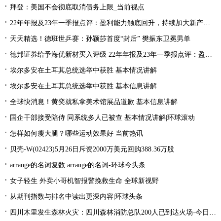
拜登：美国不会彻底取消债务上限_当前视点
22年年报及23年一季报点评：盈利能力触底回升，持续加大新产品研发
天天精选！德班世乒赛：孙颖莎首度“封后” 樊振东卫冕男单
德邦证券给予海优新材买入评级 22年年报及23年一季报点评：盈利能力触底回升 持续加大新产品研发
埃尔多安在土耳其总统选举中获胜 基本情况讲解
埃尔多安在土耳其总统选举中获胜 基本信息讲解
全球快消息！黄奕就私拿美术馆展品道歉 基本信息讲解
国企干部接受陪侍 同系统多人已被查 基本情况讲解|环球滚动
怎样如何瘦大腿？哪些运动效果好 当前热讯
贝壳-W(02423)5月26日斥资2000万美元回购388.36万股
arrange的名词复数 arrange的名词-环球今头条
女子轻生 外卖小哥机智报警挽救生命 全球新视野
从期刊指数与排名中读出更深内容|环球头条
四川木里发生森林火灾：四川森林消防总队200人已到达火场-今日关注