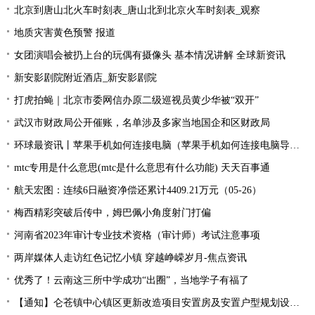
北京到唐山北火车时刻表_唐山北到北京火车时刻表_观察
地质灾害黄色预警 报道
女团演唱会被扔上台的玩偶有摄像头 基本情况讲解 全球新资讯
新安影剧院附近酒店_新安影剧院
打虎拍蝇｜北京市委网信办原二级巡视员黄少华被“双开”
武汉市财政局公开催账，名单涉及多家当地国企和区财政局
环球最资讯丨苹果手机如何连接电脑（苹果手机如何连接电脑导出照片）
mtc专用是什么意思(mtc是什么意思有什么功能) 天天百事通
航天宏图：连续6日融资净偿还累计4409.21万元（05-26）
梅西精彩突破后传中，姆巴佩小角度射门打偏
河南省2023年审计专业技术资格（审计师）考试注意事项
两岸媒体人走访红色记忆小镇 穿越峥嵘岁月-焦点资讯
优秀了！云南这三所中学成功“出圈”，当地学子有福了
【通知】仑苍镇中心镇区更新改造项目安置房及安置户型规划设计征求意见... 天天快资讯