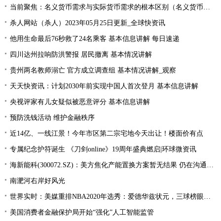
当前聚焦：名义货币需求与实际货币需求的根本区别（名义货币需求与实际货币需求）
杀人网站（杀人）2023年05月25日更新_全球快资讯
他用生命最后76秒救了24名乘客 基本信息讲解 每日速递
四川达州拉响防洪警报 居民撤离 基本情况讲解
贵州两名教师溺亡 官方成立调查组 基本情况讲解_观察
天天快资讯：计划2030年前实现中国人首次登月 基本信息讲解
央视评家有儿女疑似被恶意评分 基本信息讲解
预防洗钱活动 维护金融秩序
近14亿、一线江景！今年市区第二宗宅地今天出让！楼面价有点
专属纪念护符诞生 《刀剑online》19周年盛典燃启|环球微资讯
海新能科(300072.SZ)：美方焦化产能置换方案暂无结果 仍在沟通过程中|环球观点
南淝河右岸好风光
世界实时：美媒重排NBA2020年选秀：爱德华兹状元，三球榜眼，哈里伯顿探花
美国消费者金融保护局开始“强化”人工智能监管