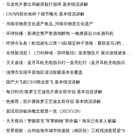
马龙世乒赛出局被质疑打假球 基本情况讲解
C919内部长啥样？细节曝光 基本情况讲解
河南非物质文化遗产食品_河南非物质文化遗产
环球快播：新洲交警严查酒驾醉驾 一晚查获近10名酒司机
环球今头条！欧冠诞生22席！6队锁定种子资格：曼联皇马2档，酝酿死亡之组
全球新消息丨《刀剑神域：异绊集结》发表预告片 展示游戏诸多玩法
天天速读：蓝牙耳机充电指示灯一直亮红灯（蓝牙耳机充电指示灯）
淄博市实现平原地区清洁取暖基本全覆盖
国产大飞机C919商业首飞 基本情况讲解
每日时讯!陈梦王艺迪世乒赛女双夺冠 基本信息讲解
热推荐：世乒赛陈梦王艺迪女双夺冠 基本情况讲解
面试培训板块概念股票一览（2023/5/28）
天天视讯！警惕冒充“军警购物”类诈骗！海东已有多人被骗
世界观察：台州临海市城市快速路（南区段）工程现浇悬臂梁“0号块”顺利浇筑