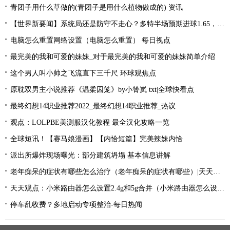
青团子用什么草做的(青团子是用什么植物做成的) 资讯
【世界新要闻】系统局还是防守不走心？多特半场预期进球1.65，大幅领先对手
电脑怎么重置网络设置（电脑怎么重置） 每日视点
最完美的我和可爱的妹妹_对于最完美的我和可爱的妹妹简单介绍
这个男人叫小帅之飞流直下三千尺 环球观焦点
原耽双男主小说推荐《温柔囚笼》by小箐岚 txt|全球快看点
最终幻想14职业推荐2022_最终幻想14职业推荐_热议
观点：LOLPBE美测服汉化教程 最全汉化攻略一览
全球短讯！【赛马娘漫画】【内恰短篇】完美辣妹内恰
派出所爆炸现场曝光：部分建筑坍塌 基本信息讲解
老年痴呆的症状有哪些怎么治疗（老年痴呆的症状有哪些）|天天要闻
天天观点：小米路由器怎么设置2.4g和5g合并（小米路由器怎么设置）
停车乱收费？多地启动专项整治-每日热闻