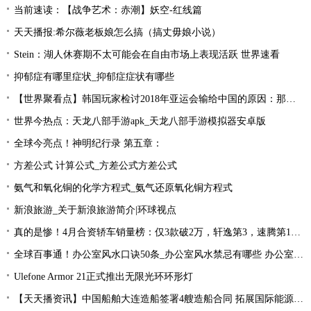
当前速读：【战争艺术：赤潮】妖空-红线篇
天天播报:希尔薇老板娘怎么搞（搞丈毋娘小说）
Stein：湖人休赛期不太可能会在自由市场上表现活跃 世界速看
抑郁症有哪里症状_抑郁症症状有哪些
【世界聚看点】韩国玩家检讨2018年亚运会输给中国的原因：那一年是Uzi的时代！
世界今热点：天龙八部手游apk_天龙八部手游模拟器安卓版
全球今亮点！神明纪行录 第五章：
方差公式 计算公式_方差公式方差公式
氨气和氧化铜的化学方程式_氨气还原氧化铜方程式
新浪旅游_关于新浪旅游简介|环球视点
真的是惨！4月合资轿车销量榜：仅3款破2万，轩逸第3，速腾第16！
全球百事通！办公室风水口诀50条_办公室风水禁忌有哪些 办公室风水禁忌大全
Ulefone Armor 21正式推出无限光环环形灯
【天天播资讯】中国船舶大连造船签署4艘造船合同 拓展国际能源运输领域合作