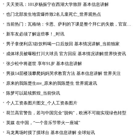
天天资讯：101岁杨振宁在西湖大学致辞 基本信息讲解
也门北部发生地雷爆炸致2名儿童死亡_世界观热点
当前热门：瓦格纳：卡恩、萨利的下课是整个拜仁的失败，官宣的时机让我无言
新车友必须了解这些事！_时讯
男子拿便利店3款饮料喝一口后放回 基本情况讲解_当前独家
成体球员被曝殴打川大球员 官方回应 基本情况讲解|世界快资讯
张少松中将逝世 享年91岁 基本信息讲解
男孩14层楼顶攀爬妈妈哭求教育方法 基本信息讲解 世界关注
原来的我陈楚生mv_原来的我陈楚生 世界观速讯
陈梦可以延续辉煌_当前快讯
个人工资条图片图文_个人工资条图片
荷兰高官警告，若与中国完全“脱钩”，欧洲不可能实现绿色转型
英媒 在中国，“一个音乐节带火一座城”
马龙离场时摸了摸球台 基本信息讲解 全球短讯