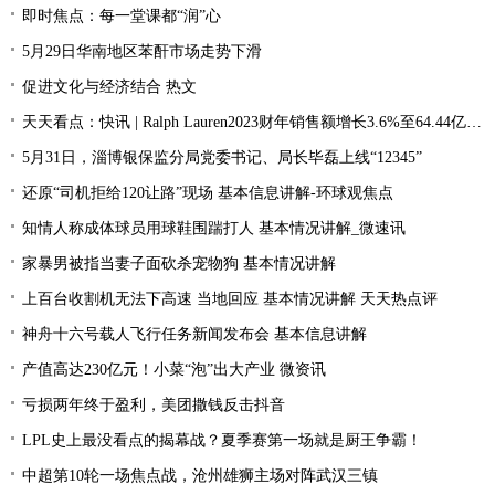
即时焦点：每一堂课都“润”心
5月29日华南地区苯酐市场走势下滑
促进文化与经济结合 热文
天天看点：快讯 | Ralph Lauren2023财年销售额增长3.6%至64.44亿美元
5月31日，淄博银保监分局党委书记、局长毕磊上线“12345”
还原“司机拒给120让路”现场 基本信息讲解-环球观焦点
知情人称成体球员用球鞋围踹打人 基本情况讲解_微速讯
家暴男被指当妻子面砍杀宠物狗 基本情况讲解
上百台收割机无法下高速 当地回应 基本情况讲解 天天热点评
神舟十六号载人飞行任务新闻发布会 基本信息讲解
产值高达230亿元！小菜“泡”出大产业 微资讯
亏损两年终于盈利，美团撒钱反击抖音
LPL史上最没看点的揭幕战？夏季赛第一场就是厨王争霸！
中超第10轮一场焦点战，沧州雄狮主场对阵武汉三镇