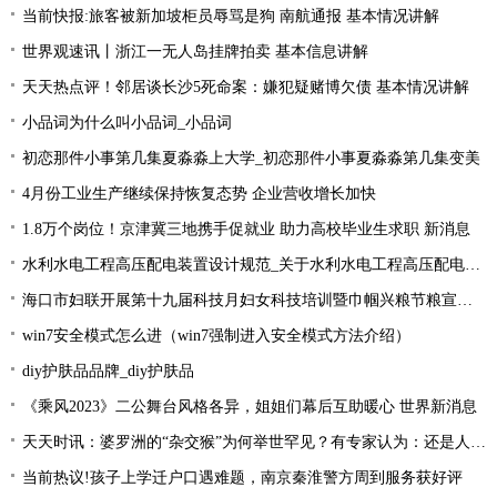
当前快报:旅客被新加坡柜员辱骂是狗 南航通报 基本情况讲解
世界观速讯丨浙江一无人岛挂牌拍卖 基本信息讲解
天天热点评！邻居谈长沙5死命案：嫌犯疑赌博欠债 基本情况讲解
小品词为什么叫小品词_小品词
初恋那件小事第几集夏淼淼上大学_初恋那件小事夏淼淼第几集变美
4月份工业生产继续保持恢复态势 企业营收增长加快
1.8万个岗位！京津冀三地携手促就业 助力高校毕业生求职 新消息
水利水电工程高压配电装置设计规范_关于水利水电工程高压配电装置设计规范简述-今头条
海口市妇联开展第十九届科技月妇女科技培训暨巾帼兴粮节粮宣传活动
win7安全模式怎么进（win7强制进入安全模式方法介绍）
diy护肤品品牌_diy护肤品
《乘风2023》二公舞台风格各异，姐姐们幕后互助暖心 世界新消息
天天时讯：婆罗洲的“杂交猴”为何举世罕见？有专家认为：还是人类造的孽
当前热议!孩子上学迁户口遇难题，南京秦淮警方周到服务获好评