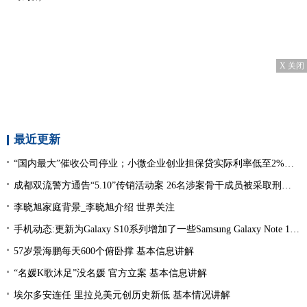
X 关闭
最近更新
“国内最大”催收公司停业；小微企业创业担保贷实际利率低至2%左右；趣店、爱财注销小贷牌照丨21消费金融参考-当前看点
成都双流警方通告“5.10”传销活动案 26名涉案骨干成员被采取刑事强制措施 环球热文
李晓旭家庭背景_李晓旭介绍 世界关注
手机动态:更新为Galaxy S10系列增加了一些Samsung Galaxy Note 10功能|环球消息
57岁景海鹏每天600个俯卧撑 基本信息讲解
“名媛K歌沐足”没名媛 官方立案 基本信息讲解
埃尔多安连任 里拉兑美元创历史新低 基本情况讲解