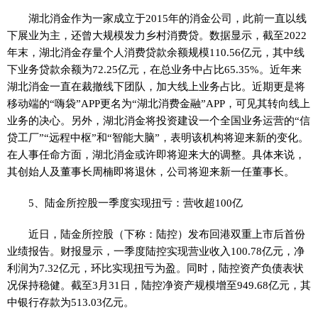
湖北消金作为一家成立于2015年的消金公司，此前一直以线
下展业为主，还曾大规模发力乡村消费贷。数据显示，截至2022
年末，湖北消金存量个人消费贷款余额规模110.56亿元，其中线
下业务贷款余额为72.25亿元，在总业务中占比65.35%。近年来
湖北消金一直在裁撤线下团队，加大线上业务占比。近期更是将
移动端的“嗨袋”APP更名为“湖北消费金融”APP，可见其转向线上
业务的决心。另外，湖北消金将投资建设一个全国业务运营的“信
贷工厂”“远程中枢”和“智能大脑”，表明该机构将迎来新的变化。
在人事任命方面，湖北消金或许即将迎来大的调整。具体来说，
其创始人及董事长周楠即将退休，公司将迎来新一任董事长。
5、陆金所控股一季度实现扭亏：营收超100亿
近日，陆金所控股（下称：陆控）发布回港双重上市后首份
业绩报告。财报显示，一季度陆控实现营业收入100.78亿元，净
利润为7.32亿元，环比实现扭亏为盈。同时，陆控资产负债表状
况保持稳健。截至3月31日，陆控净资产规模增至949.68亿元，其
中银行存款为513.03亿元。