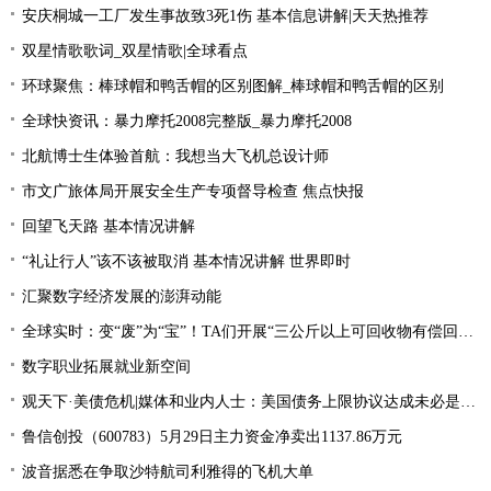
安庆桐城一工厂发生事故致3死1伤 基本信息讲解|天天热推荐
双星情歌歌词_双星情歌|全球看点
环球聚焦：棒球帽和鸭舌帽的区别图解_棒球帽和鸭舌帽的区别
全球快资讯：暴力摩托2008完整版_暴力摩托2008
北航博士生体验首航：我想当大飞机总设计师
市文广旅体局开展安全生产专项督导检查 焦点快报
回望飞天路 基本情况讲解
“礼让行人”该不该被取消 基本情况讲解 世界即时
汇聚数字经济发展的澎湃动能
全球实时：变“废”为“宝”！TA们开展“三公斤以上可回收物有偿回收”宣传活动
数字职业拓展就业新空间
观天下·美债危机|媒体和业内人士：美国债务上限协议达成未必是“好消息”
鲁信创投（600783）5月29日主力资金净卖出1137.86万元
波音据悉在争取沙特航司利雅得的飞机大单