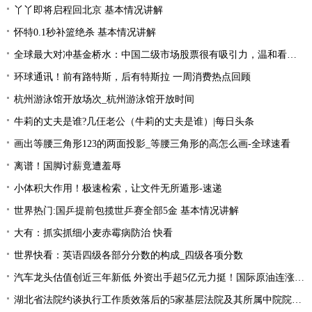
丫丫即将启程回北京 基本情况讲解
怀特0.1秒补篮绝杀 基本情况讲解
全球最大对冲基金桥水：中国二级市场股票很有吸引力，温和看多中国资产|全球简讯
环球通讯！前有路特斯，后有特斯拉 一周消费热点回顾
杭州游泳馆开放场次_杭州游泳馆开放时间
牛莉的丈夫是谁?几仼老公（牛莉的丈夫是谁）|每日头条
画出等腰三角形123的两面投影_等腰三角形的高怎么画-全球速看
离谱！国脚讨薪竟遭羞辱
小体积大作用！极速检索，让文件无所遁形-速递
世界热门:国乒提前包揽世乒赛全部5金 基本情况讲解
大有：抓实抓细小麦赤霉病防治 快看
世界快看：英语四级各部分分数的构成_四级各项分数
汽车龙头估值创近三年新低 外资出手超5亿元力挺！国际原油连涨两周 “聪明资金”加仓能源行业
湖北省法院约谈执行工作质效落后的5家基层法院及其所属中院院长|当前焦点