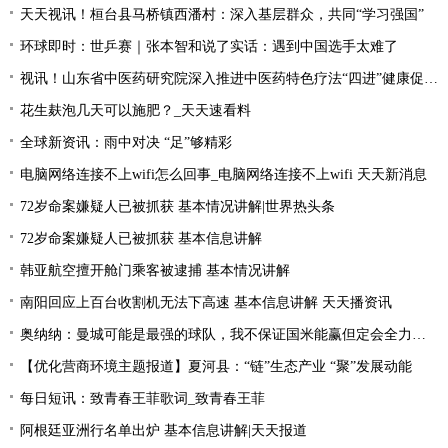
天天视讯！桓台县马桥镇西潘村：深入基层群众，共同“学习强国”
环球即时：世乒赛｜张本智和说了实话：遇到中国选手太难了
视讯！山东省中医药研究院深入推进中医药特色疗法“四进”健康促进行动
花生麸泡几天可以施肥？_天天速看料
全球新资讯：雨中对决 “足”够精彩
电脑网络连接不上wifi怎么回事_电脑网络连接不上wifi 天天新消息
72岁命案嫌疑人已被抓获 基本情况讲解|世界热头条
72岁命案嫌疑人已被抓获 基本信息讲解
韩亚航空擅开舱门乘客被逮捕 基本情况讲解
南阳回应上百台收割机无法下高速 基本信息讲解 天天播资讯
奥纳纳：曼城可能是最强的球队，我不保证国米能赢但定会全力以赴|环球最新
【优化营商环境主题报道】夏河县：“链”生态产业 “聚”发展动能
每日短讯：致青春王菲歌词_致青春王菲
阿根廷亚洲行名单出炉 基本信息讲解|天天报道