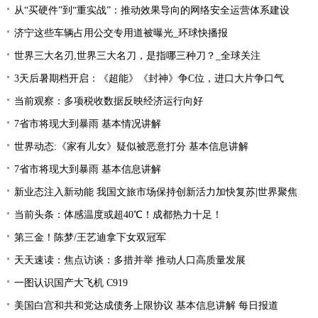
从“买硬件”到“重实战”：推动效果导向的网络安全运营体系建设
济宁这些车辆占用公交专用道被曝光_环球快播报
世界三大名刃,世界三大名刀，是指哪三种刀？_全球关注
3天后暑期档开启：《超能》《封神》争C位，进口大片争口气
当前观察：多项税收数据反映经济运行向好
7省市将现大到暴雨 基本情况讲解
世界动态:《家有儿女》疑似被恶意打分 基本信息讲解
7省市将现大到暴雨 基本信息讲解
新业态注入新动能 我国文旅市场保持创新活力加快复苏|世界聚焦
当前头条：体感温度或超40℃！成都热力十足！
第三金！陈梦/王艺迪拿下女双冠军
天天速读：焦点访谈：多措并举 推动人口高质量发展
一图认识国产大飞机 C919
美国白宫和共和党达成债务上限协议 基本信息讲解 每日报道