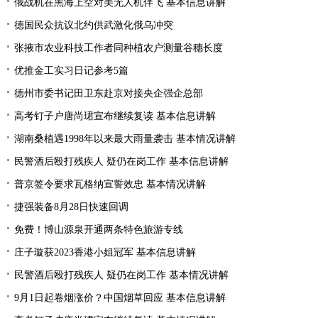
俄战机在黑海上空对美无人机伴飞 基本信息讲解
德国民众抗议北约供武激化俄乌冲突
张掖市农业科技工作者同种植农户测量谷穗长度
优推金工实习日记参考5篇
德州市委书记田卫东赴京对接央企强企总部
高考钉子户唐尚珺宣布继续复读 基本信息讲解
湖南桑植遇1998年以来最大雨量袭击 基本情况讲解
民警酒后殴打残疾人 疑仍在岗工作 基本信息讲解
普京签令要求瓦格纳宣誓效忠 基本情况讲解
捷强装备8月28日快速回调
免费！博山源泉开通两条特色旅游专线
庄子璇获2023香港小姐冠军 基本信息讲解
民警酒后殴打残疾人 疑仍在岗工作 基本情况讲解
9月1日起卷烟涨价？中国烟草回应 基本信息讲解