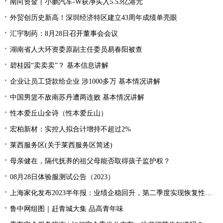
南向资金丨小鹏汽车-W获净买入5.53亿港元
外贸创历史新高！深圳经济特区建立43周年成绩单亮眼
汇宇制药：8月28日召开董事会会议
湖南省人大环资委原副主任委员易春阳被查
碧桂园“卖卖卖”？ 基本信息讲解
企业让员工贷款给企业 涉1000多万 基本情况讲解
中国男篮不敌南苏丹遭两连败 基本情况讲解
性本爱丘山全诗（性本爱丘山）
宏柏新材：实控人拟合计增持不超过2%
莱西服务区(关于莱西服务区简述)
母亲健在，隔代抚养的祖父母能否取得孩子监护权？
08月28日体验服测试公告（2023）
上海家化发布2023半年报：业绩企稳回升，第二季度实现恢复性增长
鲁中网组图｜赶青城大集 品高青年味