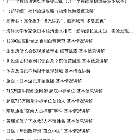
开一个舞蹈培训班需要哪些证（开一个舞蹈培训班要多少成本）
（超详细）福州旅游攻略（福州旅游景点攻略）
高青县：亮化提升“增光添彩”，擦亮城市“多姿底色”
海洋大学专家谈日本核污染水排海：影响漫长且未知，实验发现会损害贝类摄食与免疫功能
12306回应卧铺是否能自带床帘 基本情况讲解
派出所所长会议现场被带走 细节披露 基本信息讲解
川投集团纪委副书记自杀？殡仪馆回应 基本信息讲解
体育反腐已不局限于足球领域 基本情况讲解
旅企：日本游已开始退团 基本情况讲解
715万建牛郎织女雕塑 起底中标单位 基本信息讲解
起底715万雕塑中标单位创始人 基本情况讲解
南航通报“空乘人员摔落”事件 基本情况讲解
黄继光侄子下水救3人不留姓名 基本信息讲解
日媒：岸田政府想“孤立中国” 基本情况讲解