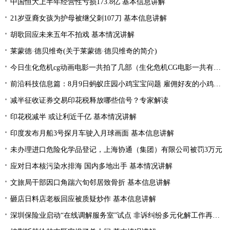
中国恒大上半年经营性亏损173.8亿 基本信息讲解
21岁亚裔女孩为护母被继父刺107刀 基本信息讲解
胡歌回应未来五年不拍戏 基本情况讲解
莱蒙德·德贝维奇(关于莱蒙德·德贝维奇的简介)
今日生化危机cg动画电影一共拍了几部（生化危机CG电影一共有几部分别是什么）
前沿科技信息篇：8月9日蚂蚁庄园小鸡宝宝问题 雇佣好友的小鸡来工作一起生产肥料需要消耗
减半征收证券交易印花税释放哪些信号？专家解读
印花税减半 或让利近千亿 基本情况讲解
印度发布月船3号探月车驶入月球画面 基本信息讲解
未办理进口危险化学品登记，上海协通（集团）有限公司被罚3万元
应对日本核污染水排海 国内多地出手 基本情况讲解
文旅局干部因口角踹六旬邻居致骨折 基本信息讲解
砸店日料店老板回应被质疑炒作 基本信息讲解
深圳保险业启动“在线调解服务室”试点 非诉纠纷多元化解工作再提速