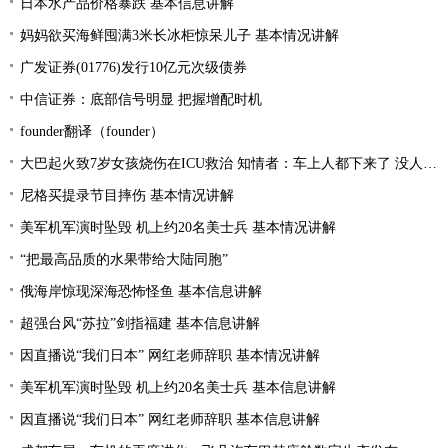
日本水产品价格暴跌 基本信息讲解
妈妈欲买海鲜囤满3米长冰柜惊呆儿子 基本情况讲解
广发证券(01776)发行10亿元次级债券
中信证券：底部信号明显 把握增配时机
founder翻译（founder）
大巴起火致7岁女孩烧伤在ICU救治 知情者：车上人都下来了 没人叫醒她
尼格买提录节目摔伤 基本情况讲解
美军机军演时坠毁 机上约20名美士兵 基本情况讲解
“把最高品质的水果带给大陆同胞”
俄海岸惊现深海恐怖怪鱼 基本信息讲解
超强台风“苏拉”剑指福建 基本信息讲解
因直播说“我们日本” 网红老师辞职 基本情况讲解
美军机军演时坠毁 机上约20名美士兵 基本信息讲解
因直播说“我们日本” 网红老师辞职 基本信息讲解