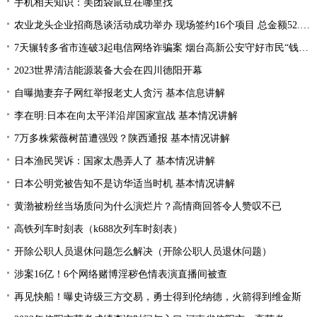
手机相关知识：美团袋鼠豆在哪里找
农业龙头企业招商恳谈活动成功举办 现场签约16个项目 总金额52.1亿元
7天辗转多省市连破3起电信网络诈骗案 烟台高新公安守好市民“钱袋子”
2023世界清洁能源装备大会在四川德阳开幕
自曝抛妻弃子网红举报老丈人贪污 基本信息讲解
李在明:日本在向太平洋沿岸国家宣战 基本情况讲解
7万多株紫薇树苗遭强毁？陕西通报 基本情况讲解
日本渔民哭诉：国家太愚弄人了 基本情况讲解
日本公明党被告知不是访华适当时机 基本情况讲解
黄渤被粉丝当场质问为什么演烂片？高情商回答令人赞叹不已
高铁列车时刻表（k688次列车时刻表）
开除公职人员退休问题怎么解决（开除公职人员退休问题）
涉案16亿！6个网络赌博淫秽色情表演直播间被查
再见快船！曝史诗级三方交易，勇士得到伦纳德，火箭得到维金斯