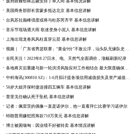
披荆斩棘给林志颖安排了单人间 基本情况讲解
美国商务部部长雷蒙多抵达北京 基本信息讲解
台风苏拉巅峰强度或将与杜苏芮齐平 基本信息讲解
音乐节现场遇大雨 歌迷变身小泥人 基本信息讲解
上海出现龙卷风风柱直穿云层 基本信息讲解
视频｜「广东省男篮联赛」“黄金9分”不敌云浮，汕头队无缘队史首个四强
全民关注！2023年8.27日水、电、天然气全面调价，涨幅刷新纪录
各地将灾后重建与新一轮洪涝风险应对工作相结合 最大限度确保群众生命财产安全
中科海讯(300810.SZ)：1-6月拟计提各项信用减值损失及资产减值准备5189.85万元
50岁大姐开保时捷连撞四五辆车 基本信息讲解
普里戈任确认死于坠机 基本信息讲解
记者：佩雷茨的偶像一直是诺伊尔，他一直看拜仁比赛学习诺伊尔
特朗普用嫌犯照筹款710万美元 基本信息讲解
博士被困缅甸：因业绩不好被转卖 基本情况讲解