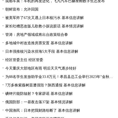
成都车展：车机的再度进化，飞凡汽车巴赫座舱数字生态发布
朝鲜宣布：允许回国
被美军炸了67次又遇上日本核污水 基本信息讲解
家长吐槽恶改版儿歌教小孩说脏话 基本情况讲解
管涛：房地产领域或将出台政策组合拳
多地城中村改造推房票安置 基本信息讲解
日本强推核污染水排海5大手段 基本信息讲解
经区管委主任 经区管委
今天重庆大部地区有雨 明后天天气逐步转好
为88名学生发放助学金33.8万元！孝昌县总工会举行2023年“金秋助学”活动
7万多株紫薇树苗遭强毁？陕西通报 基本信息讲解
碘钾片能防辐射？专家辟谣 基本信息讲解
俄国防部：一昼夜击落37架 基本情况讲解
中国渔民：日本把我财路给断了 基本信息讲解