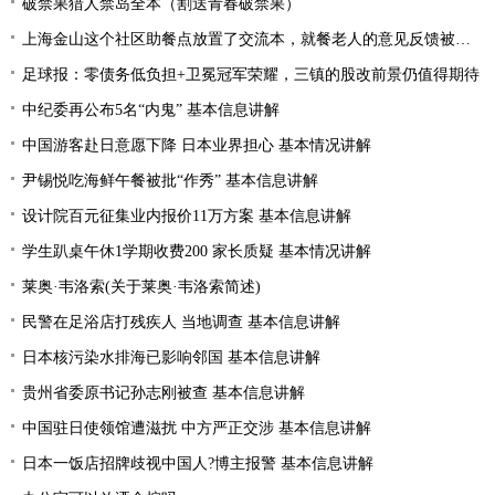
破禁果猎人禁岛全本（割送青春破禁果）
上海金山这个社区助餐点放置了交流本，就餐老人的意见反馈被采纳
足球报：零债务低负担+卫冕冠军荣耀，三镇的股改前景仍值得期待
中纪委再公布5名“内鬼” 基本信息讲解
中国游客赴日意愿下降 日本业界担心 基本情况讲解
尹锡悦吃海鲜午餐被批“作秀” 基本信息讲解
设计院百元征集业内报价11万方案 基本信息讲解
学生趴桌午休1学期收费200 家长质疑 基本情况讲解
莱奥·韦洛索(关于莱奥·韦洛索简述)
民警在足浴店打残疾人 当地调查 基本信息讲解
日本核污染水排海已影响邻国 基本信息讲解
贵州省委原书记孙志刚被查 基本信息讲解
中国驻日使领馆遭滋扰 中方严正交涉 基本信息讲解
日本一饭店招牌歧视中国人?博主报警 基本信息讲解