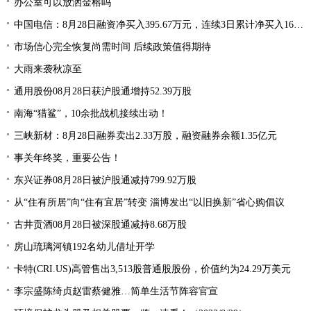
办公室可以放洒金榕吗
中国电信：8月28日融资净买入395.67万元，连续3日累计净买入1668.15万元
市场信心完全恢复尚需时间 后续政策值得期待
大雨来袭秋凉至
通用股份08月28日获沪股通增持52.39万股
南海“猎鲨”，10余批战机接续出动！
三峡新材：8月28日融券卖出2.33万股，融资融券余额1.35亿元
事关年终奖，重要公告！
东兴证券08月28日被沪股通减持799.92万股
从“住有所居”向“住有宜居”转变 淄博发出“以旧换新”省心购倡议
古井贡酒08月28日被深股通减持8.68万股
房山琉璃河镇192名幼儿借址开学
卡特(CRI.US)高管售出3,513股普通股股份，价值约为24.29万美元
李宗盛陈绮贞赵雷蔡健雅…简单生活节阵容官宣