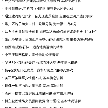
外交部:来华人员无需核酸或抗原检测 基本情况讲解
刚性阻燃pvc塑料管（刚性阻燃管是pc还是pvc）
通江达海好“运”来丨台儿庄夜景航拍 点缀在运河岸边的明珠
淄川区岭子镇大口村：垃圾分类 为幸福生活加分
从自主创业到帮扶创业 退役军人朱峰点燃更多老兵创业“火种”
生态环境部：我国近岸海域仍存劣四类水质 主要为氮磷超标
黔西南|泥凼石林：远古地质运动的精华
小王庄镇网格助力宣传推动经济普查
罗马尼亚加油站爆炸 火球直冲天空 基本情况讲解
换q游戏是什么意思（我和好友之间的换Q游戏）
美军医被曝至少性侵23人 基本信息讲解
邯郸一地河面现大量死鱼 基本情况讲解
湖南一扶贫安置房频现质量问题 基本信息讲解
博主被巴塘防火员拦路收费 官方通报 基本情况讲解