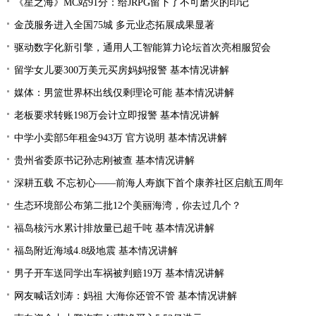
《星之海》MC站91分：给JRPG留下了不可磨灭的印记
金茂服务进入全国75城 多元业态拓展成果显著
驱动数字化新引擎，通用人工智能算力论坛首次亮相服贸会
留学女儿要300万美元买房妈妈报警 基本情况讲解
媒体：男篮世界杯出线仅剩理论可能 基本情况讲解
老板要求转账198万会计立即报警 基本情况讲解
中学小卖部5年租金943万 官方说明 基本情况讲解
贵州省委原书记孙志刚被查 基本情况讲解
深耕五载 不忘初心——前海人寿旗下首个康养社区启航五周年
生态环境部公布第二批12个美丽海湾，你去过几个？
福岛核污水累计排放量已超千吨 基本情况讲解
福岛附近海域4.8级地震 基本情况讲解
男子开车送同学出车祸被判赔19万 基本情况讲解
网友喊话刘涛：妈祖 大海你还管不管 基本情况讲解