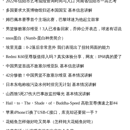
2022年信阳市艺考成绩查询时间与入口 河南省信阳市一高艺考
多国要求大英博物馆归还本国国宝 基本信息讲解
姆巴佩本赛季首个主场比赛，巴黎球迷为他起立鼓掌
男篮惨败塞尔维亚！3人已准备回家，乔帅公开表态，球迷有话说
nnos蛋白（Numb-蛋白种类简介）
埃里克森：0-2落后非常意外 我们表现出了扭转局面的能力
Redmi K60至尊版值得入吗？真实体验分享，网友：IP68真的爱了
中国男篮首战不敌塞尔维亚队 基本信息讲解
42分惨败！中国男篮不敌塞尔维亚 基本情况讲解
日本东电称核污染水何时排完无计划 基本情况讲解
山西致5死27伤大巴事故监控曝光 基本情况讲解
Hail・to・The・Shade・of・Buddha-Speed 高歌至尊佛速之影#4
苹果iPhone15换了USB-C接口，库克却还要留一手？
花鲢鱼怎样做好吃又简单（怎样炖大花鲢鱼好吃）