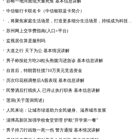
邯郸一地河面现大量死鱼 基本信息讲解
中信银行卡联名卡（中信银联蓝卡简介）
，将聚焦家庭生活场景，打造更多细分生活场景，持续成为科技创新的风向标，出现新面孔，为行业发展带来新的机遇|产业链情报站
苏州网上交学费指南(入口+平台)
监视居住算是服刑吗
大道之行 天下为公 基本情况讲解
男子称按处方吃24粒头孢腹泻进急诊 基本信息讲解
自首后，特朗普狂揽710万美元竞选资金
历次印花税调整后A股表现 基本信息讲解
民警酒后打残疾人 已停止执行职务 基本信息讲解
莲洞(关于莲洞简述)
人民来论：让城市绿道助力全民健身、滋养城市发展
淄博高新区加强学校食堂管理 护航“开学第一餐”
男子持刀行凶致一死一伤 警方通报 基本情况讲解