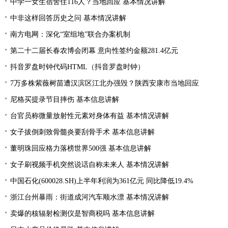
中学一女生宿舍住116人？当地回应 基本情况讲解
中非这样回答历史之问 基本情况讲解
南方电网：深化“室组地”联合办案机制
第二十二届长春农博会闭幕 意向性签约金额281.4亿元
抖音罗盘时钟代码HTML（抖音罗盘时钟）
7万多株紫薇树苗遭汉滨区江北办强毁？陕西安康市当地回应
尼格买提录节目摔伤 基本信息讲解
台官员称微量放射性元素对身体有益 基本情况讲解
女子拔倒刺致骨髓炎要刮骨手术 基本信息讲解
董明珠回应格力落榜世界500强 基本信息讲解
女子刷视频手机突然说话自称未来人 基本情况讲解
中国石化(600028.SH)上半年利润为361亿元 同比降低19.4%
浙江台州暴雨：街道成河汽车顺水漂 基本情况讲解
卖爆的核辐射检测仪是智商税吗 基本信息讲解