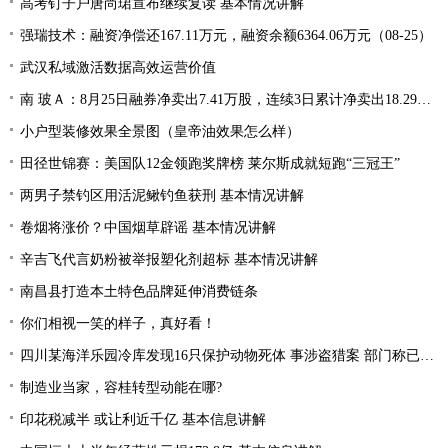
高考钉子户唐尚珺宣布继续复读 基本情况讲解
强瑞技术：融资净偿还167.11万元，融资余额6364.06万元（08-25）
武汉私域激活数据高效运营价值
南 玻Ａ：8月25日融券净卖出7.41万股，连续3日累计净卖出18.29万股
小户型装修效果全景图（皇帝油效果怎么样）
田径世锦赛：美国队12金领跑奖牌榜 莱尔斯成就短跑“三冠王”
两男子禁钓区用活泥鳅钓鱼获刑 基本情况讲解
卷烟将涨价？中国烟草辟谣 基本情况讲解
辛吉飞代言奶粉被举报塑化剂超标 基本情况讲解
南昌县打造本土特色品牌延伸消费链条
你们相视一笑的样子，真好看！
四川某海洋乐园冷库发现16只保护动物死体 事涉盗猎案 部门称已整改
制造业当家，容桂转型动能在哪?
印花税减半 或让利近千亿 基本信息讲解