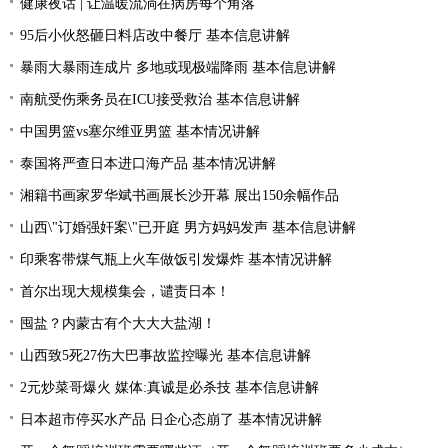
健康夜话 | 让温暖流淌在病房每个角落
95后小伙怒砸日料店改中餐厅 基本信息讲解
暴雨大暴雨连成片 多地或现极端降雨 基本信息讲解
南航受伤乘务员在ICU接受救治 基本信息讲解
中国男篮vs塞尔维亚男篮 基本情况讲解
泰国将严查日本进口海产品 基本情况讲解
湘籍书画家罗华斌书画展长沙开幕 展出150余幅作品
山西\"订婚强奸案\"已开庭 男方妈妈发声 基本信息讲解
印乘客带煤气瓶上火车做饭引发爆炸 基本情况讲解
首尔出现大规模集会，谴责日本！
囤盐？内蒙古有个大大大盐湖！
山西致5死27伤大巴事故监控曝光 基本信息讲解
2元炒菜哥爆火 媒体:真诚是必杀技 基本信息讲解
日本超市停买水产品 日企心态崩了 基本情况讲解