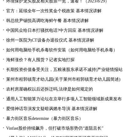
环境保护龙头股及相关股票一览，速看！（2023/8/29）
官方：延续全年一次性奖金个税政策 基本情况讲解
韩总统尹锡悦高调吃海鲜午餐 基本情况讲解
中国民众给日本打骚扰电话?中方回应 基本情况讲解
徐州一医院为CT设备办退役仪式 基本情况讲解
如何用电脑给手机杀毒软件安装（如何用电脑给手机杀毒）
海鲜涨价？有人囤货？记者实地打探
长期投资价值备受关注，五粮液股东承诺不减持|产业链情报站
莱州市程郭镇育才幼儿园(关于莱州市程郭镇育才幼儿园简述)
农村房屋确权以后还拆迁吗,法律是如何规定的
通用人工智能算力论坛在京举行多项人工智能领域新成果发布
爱情神话导演发文疑暗讽燃冬导演 基本情况讲解
暴力街区音乐determine（暴力街区音乐）
Vinfast股价持续飙升，但打破市场形势仍“道阻且长”