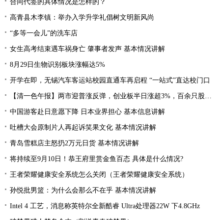
合同代签的具体情况是怎样的？
高青县木李镇：举办入学升学礼倡树文明新风尚
“多等一会儿”的洗车店
女生高考结束遇车祸身亡 肇事者发声 基本情况讲解
8月29日生物识别板块涨幅达5%
开学在即，无锡汽车客运站校园直通车再启程 “一站式”直达校门口
【清一色午报】两市迎普涨反弹，创业板半日涨超3%，百余只股涨停或涨超10%
中国游客赴日意愿下降 日本业界担心 基本信息讲解
吐槽大会原制片人再起诉笑果文化 基本情况讲解
青岛雪糕店主怒扔2万元日货 基本情况讲解
将持续至9月10日！恭王府里赏金鱼百态 具体是什么情况?
王者荣耀健康安全系统怎么关闭（王者荣耀健康安全系统）
孙悦批男篮：为什么会那么不在乎 基本情况讲解
Intel 4 工艺，消息称英特尔全新酷睿 Ultra处理器22W 下4.8GHz