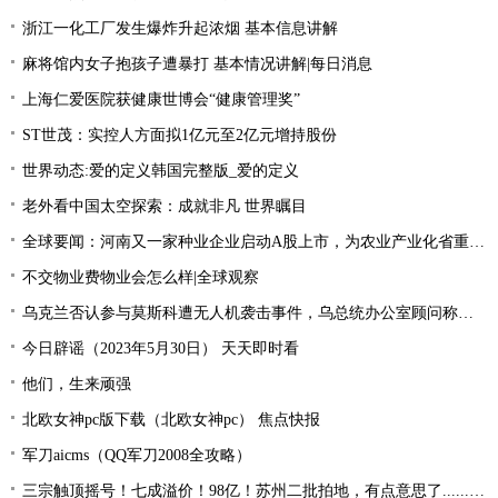
浙江一化工厂发生爆炸升起浓烟 基本信息讲解
麻将馆内女子抱孩子遭暴打 基本情况讲解|每日消息
上海仁爱医院获健康世博会“健康管理奖”
ST世茂：实控人方面拟1亿元至2亿元增持股份
世界动态:爱的定义韩国完整版_爱的定义
老外看中国太空探索：成就非凡 世界瞩目
全球要闻：河南又一家种业企业启动A股上市，为农业产业化省重点龙头企业
不交物业费物业会怎么样|全球观察
乌克兰否认参与莫斯科遭无人机袭击事件，乌总统办公室顾问称和其“没有直接关系” 天天短讯
今日辟谣（2023年5月30日） 天天即时看
他们，生来顽强
北欧女神pc版下载（北欧女神pc） 焦点快报
军刀aicms（QQ军刀2008全攻略）
三宗触顶摇号！七成溢价！98亿！苏州二批拍地，有点意思了......_全球热议