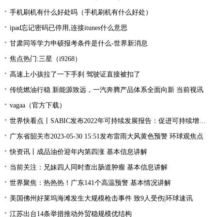
手机刷机有什么好处吗（手机刷机有什么好处）
ipad忘记密码已停用,连接itunes什么意思
甘肃同等学力申硕报考条件是什么-世界新消息
焦点热门:三星（i9268）
高速上小孩拉了一下手刹 驾驶证直接被扣了
传统燃油行稳 新能源致远，一汽奔腾产品体系全面向新 当前视讯
vagaa（官方下载）
世界快看点丨SABIC发布2022年可持续发展报告：促进可持续增长，共筑美好未来
广东省韶关市2023-05-30 15:51发布雷雨大风黄色预警 环球观焦点
快资讯丨成品油价迎年内第四涨 基本信息讲解
当前关注：兄妹四人同时查出肠道肿瘤 基本信息讲解
世界聚焦：热热热！广东141个高温预警 基本情况讲解
美国佛州好莱坞海滩发生大规模枪击事件 致9人受伤|环球速讯
江苏出台14条举措推动外贸稳规模优结构