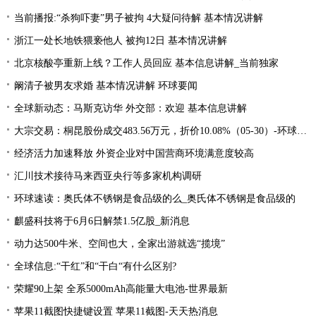
当前播报:“杀狗吓妻”男子被拘 4大疑问待解 基本情况讲解
浙江一处长地铁猥亵他人 被拘12日 基本情况讲解
北京核酸亭重新上线？工作人员回应 基本信息讲解_当前独家
阚清子被男友求婚 基本情况讲解 环球要闻
全球新动态：马斯克访华 外交部：欢迎 基本信息讲解
大宗交易：桐昆股份成交483.56万元，折价10.08%（05-30）-环球速看料
经济活力加速释放 外资企业对中国营商环境满意度较高
汇川技术接待马来西亚央行等多家机构调研
环球速读：奥氏体不锈钢是食品级的么_奥氏体不锈钢是食品级的
麒盛科技将于6月6日解禁1.5亿股_新消息
动力达500牛米、空间也大，全家出游就选“揽境”
全球信息:“干红”和“干白“有什么区别?
荣耀90上架 全系5000mAh高能量大电池-世界最新
苹果11截图快捷键设置 苹果11截图-天天热消息