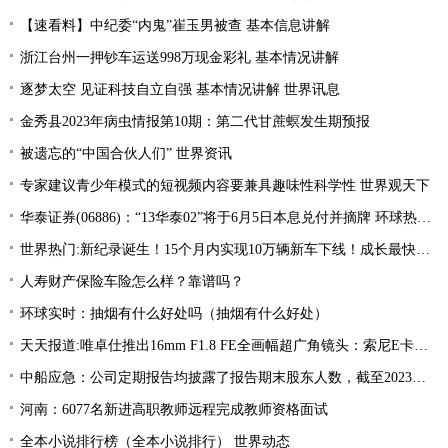
【速看料】中纪委“内鬼”崔玉男被查 基本信息讲解
浙江台州一押钞车运送998万现金彩礼 基本情况讲解
逐梦太空 见证科技自立自强 基本情况讲解 世界讯息
金秀县2023年病虫情报第10期：第二代甘蔗螟发生期预报
被遗忘的“中国合伙人们” 世界资讯
专家建议青少年模式的短视频内容要兼具趣味性科学性 世界观天下
华泰证券(06886)：“13华泰02”将于6月5日本息兑付并摘牌 环球热推荐
世界热门:新纪录诞生！15个月内实现10万辆新车下线！成长最快的新势力竟然是TA
人寿财产保险车险怎么样？靠谱吗？
环球实时：抽烟有什么好处吗（抽烟有什么好处）
天天报道:唯卓仕推出16mm F1.8 FE全画幅超广角镜头：索尼E卡口，3499元
中船应急：公司定期报告均披露了报告期末股东人数，截至2023年3月31日，公司股东总数为45,677 全球热点评
河南：6077名新进高职教师远程完成教师资格面试
全本小说排行榜（全本小说排行） 世界动态