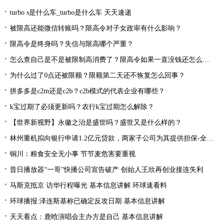
turbo s是什么车_turbo是什么车 天天速递
被限高还能微信转账吗？限高令对子女政审有什么影响？
限高令是终身吗？失信与限高哪个严重？
怎么查自己是不是被限制高消费了？限高令如果一直没钱还怎么办？
为什么过了0点还被限额？限额第二天还不恢复怎么回事？
拼多多是c2m还是c2b？c2b模式的代表企业有哪些？
k宝过期了必须更新吗？农行k宝过期怎么解除？
【世界新视野】永徽之治是盛世吗？盛世又是什么样的？
林州重机拟向银行申请1.2亿元贷款，两家子公司为其提供担保-全球热资讯
铜川：粮食安全无小事 节节麦危害要重视
昔日播放器“一哥”快播公司宣告破产 创始人王欣再创业接连失利
马斯克抵京 访华行程曝光 基本信息讲解 环球速看料
环球播报:泽连斯基称已确定反攻日期 基本信息讲解
天天看点：鹿晗演唱会主办方是自己 基本信息讲解