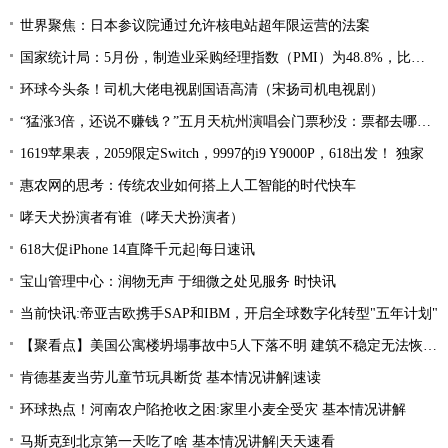
世界聚焦：日本参议院通过允许核电站超年限运营的法案
国家统计局：5月份，制造业采购经理指数（PMI）为48.8%，比上月下降0.4个百分点，低于临界点，制造业景气水平小幅回落
环球今头条！司机大佬电视剧国语高清（宋扬司机电视剧）
“猛涨3倍，还说不赚钱？”五月天杭州演唱会门票秒没：票都去哪了？
1619苹果表，2059限定Switch，9997的i9 Y9000P，618出发！ 独家
惠农网的思考：传统农业如何搭上人工智能的时代快车
哮天犬扮演者有谁（哮天犬扮演者）
618大促iPhone 14直降千元起|每日速讯
宝山管理中心：润物无声 于细微之处见服务 时快讯
当前快讯:帝亚吉欧携手SAP和IBM，开启全球数字化转型"五年计划"
【聚看点】美国公寓楼坍塌事故中5人下落不明 建筑不稳定无法恢复搜索
肯德基麦当劳儿童节玩具断货 基本情况讲解|速读
环球热点！河南农户陷抢收之困:家里小麦全受灾 基本情况讲解
马斯克到北京第一天吃了啥 基本情况讲解|天天速看