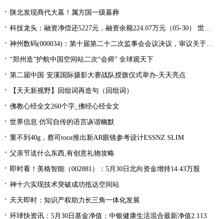
陕北发现商代大墓！属方国一级墓葬
科技龙头：融资净偿还5227元，融资余额224.07万元（05-30） 世界快看
神州数码(000034)：第十届第二十二次监事会会议决议，审议关于公司符合向不特定对象发行可转换公司债券条件的议案等多项议案 世界快报
“郑州造”护航中国空间站二次“会师” 全球观天下
第二届中国·安溪国际摄影大赛战队授旗仪式举办-天天亮点
【天天新视野】回组词再造句（回组词）
佛教心经全文260个字_佛经心经全文
世界信息:仿写自传的语言诙谐幽默
重不到40g，蔡司tooz推出新AR眼镜参考设计ESSNZ SLIM
父亲节送什么东西,有创意礼物攻略
即时看！美格智能（002881）：5月30日北向资金增持14.43万股
神十六实现技术突破成功抵达空间站
天天即时：知识产权助力长三角一体化发展
环球快资讯：5月30日基金净值：中银健康生活混合最新净值2.113