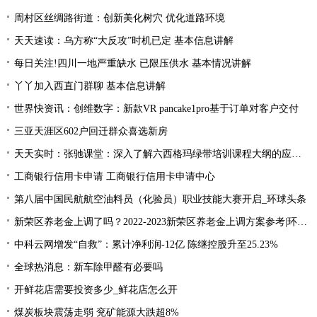
周村区丝绸路街道：创新美化树穴 优化道路环境
天天速读：乌方称“大反攻”时机已定 基本信息讲解
每日关注!四川一地严重缺水 已限压供水 基本情况讲解
丫丫加入西直门群聊 基本信息讲解
世界快资讯：创维数字：新款VR pancake1pro基于订单对客户交付
三亚天涯区602户回迁群众喜选新房
天天实时：张驰课堂：深入了解六西格玛绿带培训课程大纲的应用价值！
工商银行信用卡申请 工商银行信用卡申请中心
第八届中国民航航空油料员（化验员）职业技能大赛开启_环球头条
新荣区养老金上调了吗？2022-2023新荣区养老金上调方案参考|环球今日讯
中科云网增发“自救”：累计净利润-12亿 陈继控股升至25.23%
全球热消息：新车除甲醛有必要吗
开鲜花店需要投资多少_鲜花店怎么开
煤炭板块震荡走弱 兖矿能源大跌超8%