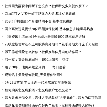
社保因为辞职中间断了怎么办？社保断交多久就作废了？
ChatGPT之父警告AI可能灭绝人类 基本信息讲解
女子3千割眼袋3个月眼睛闭不合 基本信息讲解
国企高管违规提供38亿巨额担保被诉 基本信息讲解|世界热点
【播资讯】iPhone14全系跳水最高降1900 基本信息讲解
花呗逾期暂时还不上可以协商分期吗？花呗分期为什么千万别提前还款？
职工养老保险怎么转移？社保换单位是自动转移吗？
邓一杰：黄金探底回升，1950上偏强！|热文
嗑了30年，他俩果然是真的……|每日速看
观速讯丨天天想你歌词_天天想你张雨生
6月21日首发 丰田全新一代埃尔法实车图曝光
如何购买北交所股票？北交所散户怎么交易？
菲方寻求与俄交易，言外之意就是想“去美元化”，菲方的话可信吗
收到花呗借呗律师函多久起诉？花呗下发律师函是吓人的吗？