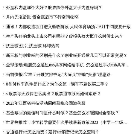
外盘和内盘哪个大好？股票跌停外盘大于内盘好吗？
月内先涨后跌 贵金属后市下行空间收窄
通讯！内部改造项目进入验收阶段 人民体育场预计6月中旬恢复开放
生产头盔的龙头上市公司有哪些？虚拟头盔大概什么时候出来？
沈玉琼图片_沈玉琼 环球热闻
新三板与创业板的区别是什么？创业板开通后几天可以正常交易？
全球滚动:电脑怎么通过usb共享网络给手机_怎么通过手机usb共享网络让电脑上网
当前快报:宝丰：开展支部书记“大练兵”帮助“头雁”理思路
0首付购车条件是什么？为什么第一辆车不建议买二手？
st股票每天跌停怎么卖出？股票退市股民如何索赔？
2023年江西省科技活动周闭幕晚会圆满落幕
基金赎回的最佳时间是什么时候？基金怎么才能赎回全部钱？
世界热推荐：小学转学需要什么手续最新政策2023（小学一年级想转学怎样办理）
交通银行etc怎么扣费？建行etc消费记录怎么查询？