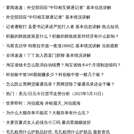
要闻速递：外交部回应“中印相互驱逐记者” 基本信息讲解
外交部回应“中印相互驱逐记者” 基本情况讲解
记者遭殴打 县委书记承诺严惩打人者 基本信息讲解-焦点短讯
积极的财政政策是什么？积极的财政政策对经济有什么影响？
马斯克访华 特斯拉市值一夜涨1800亿 基本情况讲解 当前观察
全球速递！丫丫加入西直门群聊 基本情况讲解
淘宝省钱卡怎么取消自动续费？淘宝省钱卡4个月强制连续吗？
科创板中签500股能赚多少？科创板中签一般几个板？
怎么防止黑网贷爆通讯录？黑网贷除了爆通讯录还会干嘛？
热门：美元/日元今日货币走势分析（2023年5月31日）
世界即时：河伯观海 井蛙窥天_河伯观海
为什么大额存单不能买？大额存单有什么坑？
夫妻宫廉贞女人必须当小三吗 廉贞星婚姻波折
毛孔粗用什么护肤品好些_毛孔粗用什么护肤品 最新资讯