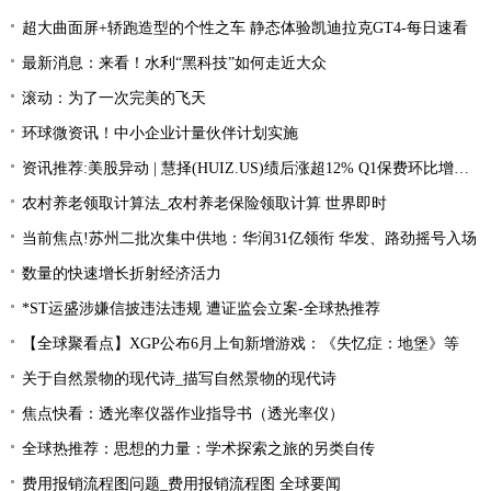
超大曲面屏+轿跑造型的个性之车 静态体验凯迪拉克GT4-每日速看
最新消息：来看！水利“黑科技”如何走近大众
滚动：为了一次完美的飞天
环球微资讯！中小企业计量伙伴计划实施
资讯推荐:美股异动 | 慧择(HUIZ.US)绩后涨超12% Q1保费环比增长33.4%
农村养老领取计算法_农村养老保险领取计算 世界即时
当前焦点!苏州二批次集中供地：华润31亿领衔 华发、路劲摇号入场
数量的快速增长折射经济活力
*ST运盛涉嫌信披违法违规 遭证监会立案-全球热推荐
【全球聚看点】XGP公布6月上旬新增游戏：《失忆症：地堡》等
关于自然景物的现代诗_描写自然景物的现代诗
焦点快看：透光率仪器作业指导书（透光率仪）
全球热推荐：思想的力量：学术探索之旅的另类自传
费用报销流程图问题_费用报销流程图 全球要闻