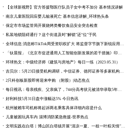
【全球新视野】官方答援鄂医疗队员子女中考不加分 基本情况讲解
南京儿童医院回应婴儿输液死亡 基本信息讲解_环球热头条
保定市市场监管局开展烧烤类餐饮食品安全突击检查
私装地锁阻碍通行？这个街道及时“解锁”还“位”于民
全球信息:消息称TikTok周受资职权扩大 将监督字节旗下新锐应用Lemon8
「钛晨报」《北京市促进通用人工智能创新发展的若干措施》印发；国家发改委：国内汽、柴油价格（标准品）每吨分别提高100元和95元；燃油附加费年内第三次下调
环球热文：中级经济师《建筑与房地产》每日一练（2023.05.31）
吉贝尔：5月23日接受机构调研，中信证券、德邦证券等多家机构参与 今日热讯
2只科创板新股即将迎来申购 （附股）|动态焦点
每日视讯：母亲残疾、父亲疯了，744分高考状元被清华录取5年后，如今怎么样
好利科技5月31日盘中涨幅达5% 今日热讯
杭州被赖车司机称将起诉两名乘客具体详细内容是什么
儿童被困玩具车内 淄博消防紧急救援-世界热点
文明实践在白塔｜博山区白塔镇开展“清凉一夏、一枝一叶粽关情”会员日活动