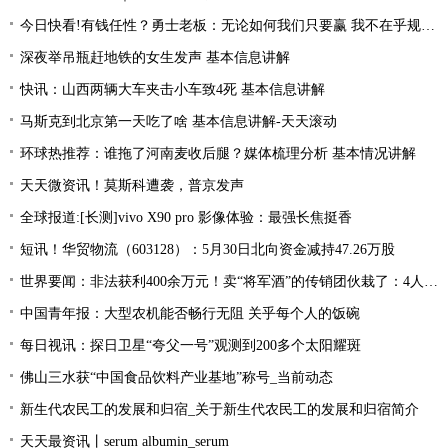
今日快看!有钱任性？勇士老板：无论如何我们只要赢 我不在乎规则怎么限制
深夜举吊瓶赶地铁的女生发声 基本信息讲解
快讯：山西两辆大车夹击小车致4死 基本信息讲解
马斯克到北京第一天吃了啥 基本信息讲解-天天滚动
环球热推荐：谁拖了河南麦收后腿？媒体梳理分析 基本情况讲解
天天微资讯！莫斯科遭袭，普京发声
全球报道:[长测]vivo X90 pro 影像体验：最强长焦挺香
短讯！华贸物流（603128）：5月30日北向资金减持47.26万股
世界要闻：非法获利400余万元！卖“将军酒”的传销团伙栽了：4人被抓
中国青年报：大型农机能否畅行无阻 关乎每个人的饭碗
每日视讯：探日卫星“夸父一号”观测到200多个太阳耀斑
佛山三水获“中国食品饮料产业基地”称号_当前动态
新生代农民工的发展和归宿_关于新生代农民工的发展和归宿简介
天天最资讯丨serum albumin_serum