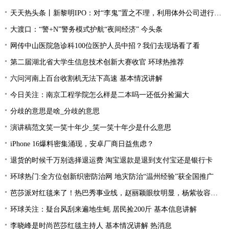
天天热头条丨新黎明IPO：对“李鬼”置之不理，利用体外公司进行资金循环，忽视员工权益
大渡口：“警+N”警务模式护航“夜间经济” 今头条
网传中山医院急诊科100位医护人员中招？我们去现场看了看
第二届湖北省大学生信息技术创新大赛收官 环球热推荐
六问河南上百台收割机无法下高速 基本情况讲解
今日关注：南京工程学院怎么样是二本吗一还低分捡漏大
分歧的意思是啥_分歧的意思
演讲稿范文笑一笑十年少_笑一笑十年少是什么意思
iPhone 16爆料密集涌现，安卓厂商日益焦虑？
退货的时候千万别选择退运费 淘宝退款是退到支付宝还是银行卡
环球热门:全方位创新织密防治网 地灾防治“温州经验”获全国推广
芭莎派对红毯来了！热巴秀事业线，赵丽颖眼纹明显，杨紫妆容翻车
环球关注：疑台风刮来遍地生蚝 居民捡200斤 基本信息讲解
李晓峰是时尚芭莎红毯主持人 基本情况讲解 热消息