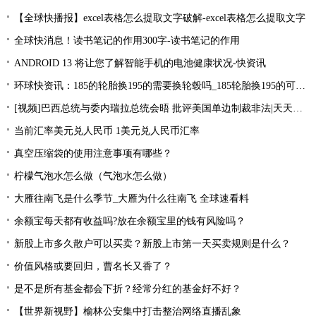
【全球快播报】excel表格怎么提取文字破解-excel表格怎么提取文字
全球快消息！读书笔记的作用300字-读书笔记的作用
ANDROID 13 将让您了解智能手机的电池健康状况-快资讯
环球快资讯：185的轮胎换195的需要换轮毂吗_185轮胎换195的可以吗？
[视频]巴西总统与委内瑞拉总统会晤 批评美国单边制裁非法|天天简讯
当前汇率美元兑人民币 1美元兑人民币汇率
真空压缩袋的使用注意事项有哪些？
柠檬气泡水怎么做（气泡水怎么做）
大雁往南飞是什么季节_大雁为什么往南飞 全球速看料
余额宝每天都有收益吗?放在余额宝里的钱有风险吗？
新股上市多久散户可以买卖？新股上市第一天买卖规则是什么？
价值风格或要回归，曹名长又香了？
是不是所有基金都会下折？经常分红的基金好不好？
【世界新视野】榆林公安集中打击整治网络直播乱象