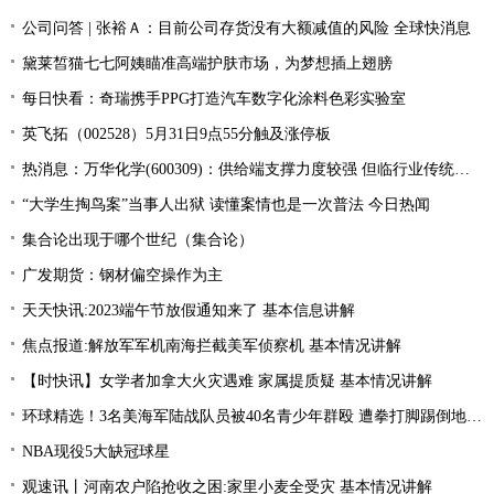
公司问答 | 张裕Ａ：目前公司存货没有大额减值的风险 全球快消息
黛莱皙猫七七阿姨瞄准高端护肤市场，为梦想插上翅膀
每日快看：奇瑞携手PPG打造汽车数字化涂料色彩实验室
英飞拓（002528）5月31日9点55分触及涨停板
热消息：万华化学(600309)：供给端支撑力度较强 但临行业传统淡季 MDI价格稳中向上
“大学生掏鸟案”当事人出狱 读懂案情也是一次普法 今日热闻
集合论出现于哪个世纪（集合论）
广发期货：钢材偏空操作为主
天天快讯:2023端午节放假通知来了 基本信息讲解
焦点报道:解放军军机南海拦截美军侦察机 基本情况讲解
【时快讯】女学者加拿大火灾遇难 家属提质疑 基本情况讲解
环球精选！3名美海军陆战队员被40名青少年群殴 遭拳打脚踢倒地不起
NBA现役5大缺冠球星
观速讯丨河南农户陷抢收之困:家里小麦全受灾 基本情况讲解