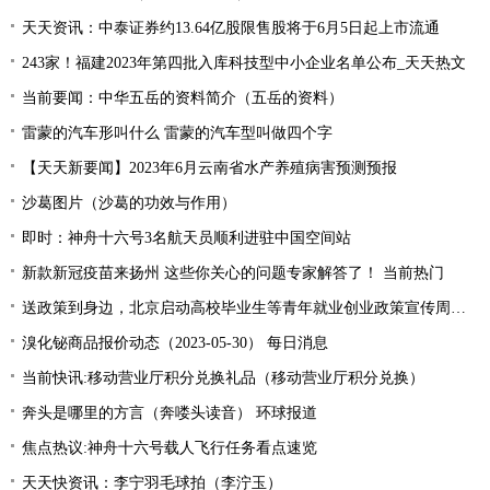
天天资讯：中泰证券约13.64亿股限售股将于6月5日起上市流通
243家！福建2023年第四批入库科技型中小企业名单公布_天天热文
当前要闻：中华五岳的资料简介（五岳的资料）
雷蒙的汽车形叫什么 雷蒙的汽车型叫做四个字
【天天新要闻】2023年6月云南省水产养殖病害预测预报
沙葛图片（沙葛的功效与作用）
即时：神舟十六号3名航天员顺利进驻中国空间站
新款新冠疫苗来扬州 这些你关心的问题专家解答了！ 当前热门
送政策到身边，北京启动高校毕业生等青年就业创业政策宣传周活动
溴化铋商品报价动态（2023-05-30） 每日消息
当前快讯:移动营业厅积分兑换礼品（移动营业厅积分兑换）
奔头是哪里的方言（奔喽头读音） 环球报道
焦点热议:神舟十六号载人飞行任务看点速览
天天快资讯：李宁羽毛球拍（李泞玉）