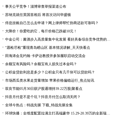
事关公平竞争！淄博审查举报渠道公布
苏纳克就任英国首相后 将首次访问华盛顿
停息挂账自己怎么去申请？网上律师帮忙协商还款可靠吗？
大降价！你爱吃的它，每斤价格已跌破10元！
中金公司：酱酒步入高质量集中化发展 看好具备综合竞争优势的龙头公司
“愿检尽检”重现青岛崂山区 基本情况讲解_天天快看点
田海涛会见约翰·卡萨达教授并参加履职启动交流会
余额宝有风险吗？余额宝有人损失过本金吗？
公积金贷款利息是多少？公积金只有几千块可以贷款吗？
市场西瓜类水果走货量增加 苹果价格偏稳运行_焦点短讯
双良节能05月30日获沪股通增持39.22万股|聚看点
抖音月付是不是个坑？抖音月付怎么取消关闭？
全球今热点：特战先驱 下载_特战先驱全集
环球快播：全维度配置拉满主打高端豪华 15.29-20.39万的全新瑞虎9应该怎么买？