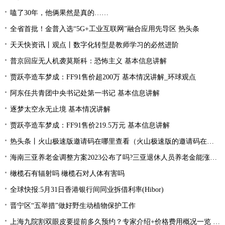
嗑了30年，他俩果然是真的……
全省首批！金普入选“5G+工业互联网”融合应用先导区 热头条
天天快资讯丨观点丨数字化转型是教师学习的必然进阶
普京回应无人机袭莫斯科：恐怖主义 基本信息讲解
贾跃亭造车梦成：FF91售价超200万 基本情况讲解_环球观点
阿东任共青团中央书记处第一书记 基本信息讲解
逐梦太空永无止境 基本情况讲解
贾跃亭造车梦成：FF91售价219.5万元 基本信息讲解
热头条丨火山极速版邀请码在哪里查看（火山极速版的邀请码在哪里找）
海南三亚养老金调整方案2023公布了吗?三亚退休人员养老金能涨多少钱？|环球热资讯
橄榄石有辐射吗 橄榄石对人体有害吗
全球快报:5月31日香港银行间同业拆借利率(Hibor)
晋宁区“五举措”做好野生动植物保护工作
上海九院割双眼皮要提前多久预约？专家介绍+价格费用概况一览 焦点热门