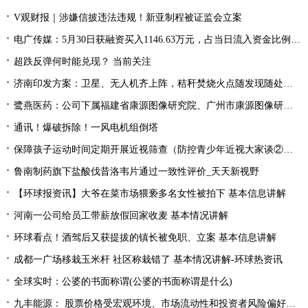
V观财报｜涉嫌信披违法违规！新亚制程被证监会立案
电广传媒：5月30日获融资买入1146.63万元，占当日流入资金比例13.74%
超跌反弹何时能兑现？ 当前关注
济南印发方案：卫星、无人机齐上阵，秸秆焚烧火点随发现随处置-当前聚焦
鹭燕医药：公司下属福建省康源图像研究院、广州市康源图像研究院开展人工智能在医疗领域的应用研究|全球快播
通讯！爆破拆除！一风电机组倒塔
保障孩子运动时间定期开展近视筛查（防控青少年近视大家谈②）_全球快看点
鲁南制药旗下盐酸伐昔洛韦片通过一致性评价_天天新视野
【环球报资讯】大爷在菜市场猥亵多名女性被拍下 基本信息讲解
河南一公司给员工带薪放假回家收麦 基本情况讲解
环球看点！酒驾后又获提拔的镇长被免职、立案 基本信息讲解
成都一广场移栽玉米杆 社区称栽错了 基本情况讲解-环球热资讯
全球实时：公婆的书面称谓(公婆的书面称谓是什么)
九丰能源： 股票价格受宏观环境、市场流动性和投资者风险偏好等因素的影响