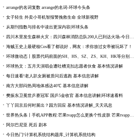
arrange的名词复数 arrange的名词-环球今头条
女子轻生 外卖小哥机智报警挽救生命 全球新视野
从期刊指数与排名中读出更深内容|环球头条
四川木里发生森林火灾：四川森林消防总队200人已到达火场-今日关注
海贼王史上最硬核Cos看了都说好，网友：求你放过女帝被玩坏了！
环球微动态丨股票代码前面的SH、HS、SZ、ZS、KH、HK等分别是什么意思？
环球热文：五月天演唱会遭吐槽克扣志愿者伙食 基本情况讲解
每日速看!老人趴女厕被质问后逃跑 基本信息讲解
南方大部闷热局地体感达40℃ 基本信息讲解
樊振东卫冕世乒赛冠军 国乒5金收官 基本信息讲解|环球速看料
丫丫回京后何时展出？园方回应 基本情况讲解_天天讯息
世界热头条丨手机APP教程:芒果tvapp怎么更换个性皮肤 芒果tvapp更换个性皮肤的方法
阿尔巴尼亚 死后 剧本
今日热门!计算机系统结构题库_计算机系统结构