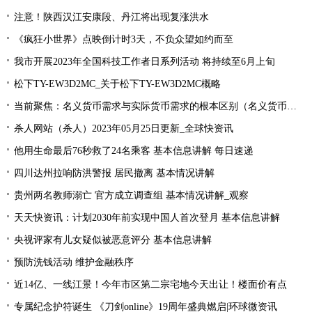
注意！陕西汉江安康段、丹江将出现复涨洪水
《疯狂小世界》点映倒计时3天，不负众望如约而至
我市开展2023年全国科技工作者日系列活动 将持续至6月上旬
松下TY-EW3D2MC_关于松下TY-EW3D2MC概略
当前聚焦：名义货币需求与实际货币需求的根本区别（名义货币需求与实际货币需求）
杀人网站（杀人）2023年05月25日更新_全球快资讯
他用生命最后76秒救了24名乘客 基本信息讲解 每日速递
四川达州拉响防洪警报 居民撤离 基本情况讲解
贵州两名教师溺亡 官方成立调查组 基本情况讲解_观察
天天快资讯：计划2030年前实现中国人首次登月 基本信息讲解
央视评家有儿女疑似被恶意评分 基本信息讲解
预防洗钱活动 维护金融秩序
近14亿、一线江景！今年市区第二宗宅地今天出让！楼面价有点
专属纪念护符诞生 《刀剑online》19周年盛典燃启|环球微资讯