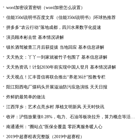
word加密设置密钥（word加密怎么设置）
佳能350d说明书百度文库（佳能350d说明书）|环球热推荐
拼多多“农云行动”落地成都，四川水果数字化提速
演员顾本彬去世 基本情况讲解
镇长酒驾被查三月后获提拔 当地回应 基本信息讲解
天天热文：丫丫一到家就被竹子包围了 基本信息讲解
天天热资讯！计划2030年前实现中国人登月 基本情况讲解
天天视点！汇丰晋信将联合推出“养老36计”投教专栏
阳江阳西电厂煤码头开展溢油防污应急演练 天天日报
炸鲜奶最简单的做法
江西萍乡：艺术点亮乡村 厚植文明新风 天天时快讯
收评：沪指放量涨0.28%，电力、石油等板块拉升，算力概念等活跃 每日关注
南通通州：“圈站点”医保全覆盖 零距离服务暖人心
2019中超赛程表完整版（2019中超赛程）