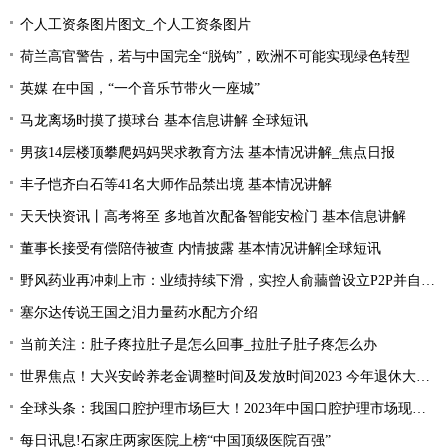
个人工资条图片图文_个人工资条图片
荷兰高官警告，若与中国完全“脱钩”，欧洲不可能实现绿色转型
英媒 在中国，“一个音乐节带火一座城”
马龙离场时摸了摸球台 基本信息讲解 全球短讯
男孩14层楼顶攀爬妈妈哭求教育方法 基本情况讲解_焦点日报
丰子恺齐白石等41名大师作品禁出境 基本情况讲解
天天快资讯丨高考将至 多地首次配备智能安检门 基本信息讲解
董事长接受有偿陪侍被查 内情披露 基本情况讲解|全球短讯
野风药业再冲刺上市：业绩持续下滑，实控人俞蘠曾设立P2P并自融 天天观察
塞尔达传说王国之泪力量药水配方介绍
当前关注：肚子疼拉肚子是怎么回事_拉肚子肚子疼怎么办
世界焦点！大兴安岭养老金调整时间及发放时间2023 今年退休大概会涨的的？
全球头条：我国口腔护理市场巨大！2023年中国口腔护理市场现状分析
每日讯息!石家庄两家医院上榜“中国顶级医院百强”