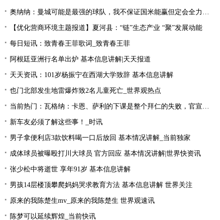
奥纳纳：曼城可能是最强的球队，我不保证国米能赢但定会全力以赴|环球最新
【优化营商环境主题报道】夏河县：“链”生态产业 “聚”发展动能
每日短讯：致青春王菲歌词_致青春王菲
阿根廷亚洲行名单出炉 基本信息讲解|天天报道
天天资讯：101岁杨振宁在西湖大学致辞 基本信息讲解
也门北部发生地雷爆炸致2名儿童死亡_世界观热点
当前热门：瓦格纳：卡恩、萨利的下课是整个拜仁的失败，官宣的时机让我无言
新车友必须了解这些事！_时讯
男子拿便利店3款饮料喝一口后放回 基本情况讲解_当前独家
成体球员被曝殴打川大球员 官方回应 基本情况讲解|世界快资讯
张少松中将逝世 享年91岁 基本信息讲解
男孩14层楼顶攀爬妈妈哭求教育方法 基本信息讲解 世界关注
原来的我陈楚生mv_原来的我陈楚生 世界观速讯
陈梦可以延续辉煌_当前快讯