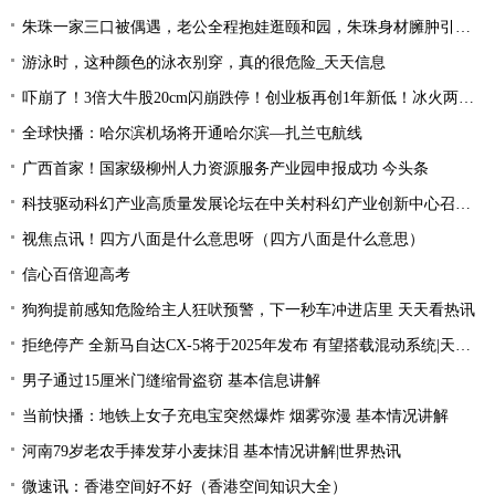
朱珠一家三口被偶遇，老公全程抱娃逛颐和园，朱珠身材臃肿引争议_天天热推荐
游泳时，这种颜色的泳衣别穿，真的很危险_天天信息
吓崩了！3倍大牛股20cm闪崩跌停！创业板再创1年新低！冰火两重天行情，该如何把握？ 今日快讯
全球快播：哈尔滨机场将开通哈尔滨—扎兰屯航线
广西首家！国家级柳州人力资源服务产业园申报成功 今头条
科技驱动科幻产业高质量发展论坛在中关村科幻产业创新中心召开 天天通讯
视焦点讯！四方八面是什么意思呀（四方八面是什么意思）
信心百倍迎高考
狗狗提前感知危险给主人狂吠预警，下一秒车冲进店里 天天看热讯
拒绝停产 全新马自达CX-5将于2025年发布 有望搭载混动系统|天天聚看点
男子通过15厘米门缝缩骨盗窃 基本信息讲解
当前快播：地铁上女子充电宝突然爆炸 烟雾弥漫 基本情况讲解
河南79岁老农手捧发芽小麦抹泪 基本情况讲解|世界热讯
微速讯：香港空间好不好（香港空间知识大全）