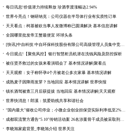
每日讯息!价值潜力持续释放 珍酒李渡涨幅达2.94%
世界今亮点！钢研纳克：公司仪器在半导体行业有实质性订单
天天看点：柯基被砍当事人发微博称已圆满解决 基本信息讲解
全国哪里批发帝王蟹最便宜 环球头条
[快讯]中自科技:中自环保科技股份有限公司高级管理人员集中竞价减持股份进展|观焦点
今日观点!【聚焦风控】银行智慧柜员机潜在洗钱风险及防控探析
被任贤齐救过的女孩来看演唱会了 基本情况讲解|聚看点
天天观察：女子称怀孕4个月被老公多次家暴 基本情况讲解
成熟麦子因降雨发芽？当地回应 基本情况讲解 世界快报
镇长酒驾被查三月后获提拔 当地回应 基本情况讲解|天天观察
世界快消息！郎溪：筑爱助残共享和谐社会
“国内最大”催收公司停业；小微企业创业担保贷实际利率低至2%左右；趣店、爱财注销小贷牌照丨21消费金融参考-当前看点
成都双流警方通告“5.10”传销活动案 26名涉案骨干成员被采取刑事强制措施 环球热文
李晓旭家庭背景_李晓旭介绍 世界关注