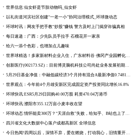
世界信息:仙女虾是节肢动物吗_仙女虾
以礼街道河滨社区创建“一老一小”协同治理模式_环球微动态
环球时讯：网友手把手教“炒股”赚钱 警方及时上门揭穿诈骗真相
每日速递：广西：少先队员手拉手 石榴花开一家亲
给六一添个色彩，也增加点儿趣味
世界球精选！多家新材料企业入住，广东材料谷·佛冈产业园孵化器开业
创新医疗(002173.SZ)：目前博灵脑机科技公司尚处业务发展初期阶段 热议
5月29日基金净值：中融低碳经济3个月持有混合A最新净值0.7481，涨0.79%
世界观点：今年前4个月雄安新区完成固定资产投资同比增长16.8%
环球快讯:ESR5月29日回购40.00万股 耗资470.04万港币
环球快讯:濮阳市355.12万亩小麦丰收在望
环球动态:情怀能卖300万？“天涯自救”失败，给知乎、B站也上了一课
四川省文化大数据中心落户成都高新区 全球信息
今日热闻!四周以后，深情不弃，爱在燃烧，打动我心，旧情重开，终相拥复合