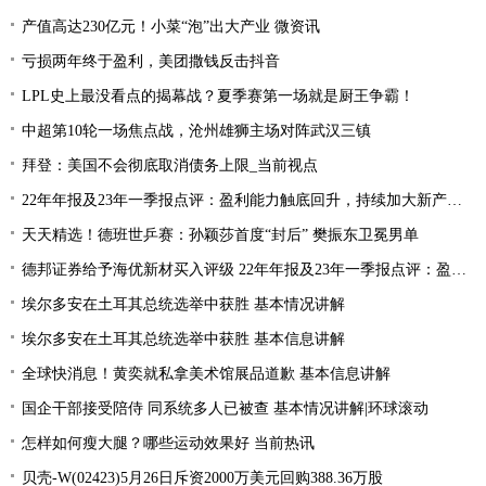
产值高达230亿元！小菜“泡”出大产业 微资讯
亏损两年终于盈利，美团撒钱反击抖音
LPL史上最没看点的揭幕战？夏季赛第一场就是厨王争霸！
中超第10轮一场焦点战，沧州雄狮主场对阵武汉三镇
拜登：美国不会彻底取消债务上限_当前视点
22年年报及23年一季报点评：盈利能力触底回升，持续加大新产品研发
天天精选！德班世乒赛：孙颖莎首度“封后” 樊振东卫冕男单
德邦证券给予海优新材买入评级 22年年报及23年一季报点评：盈利能力触底回升 持续加大新产品研发
埃尔多安在土耳其总统选举中获胜 基本情况讲解
埃尔多安在土耳其总统选举中获胜 基本信息讲解
全球快消息！黄奕就私拿美术馆展品道歉 基本信息讲解
国企干部接受陪侍 同系统多人已被查 基本情况讲解|环球滚动
怎样如何瘦大腿？哪些运动效果好 当前热讯
贝壳-W(02423)5月26日斥资2000万美元回购388.36万股