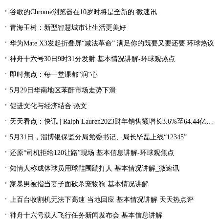
谷歌的Chrome浏览器在10岁时将是全新的 微速讯
青海玉树：新型智慧城市让生活更美好
华为Mate X3发起折叠屏“减法革命” 满足你的既要又要还要|环球热议
神舟十六号30日9时31分发射 基本情况讲解-环球观热点
即时焦点：每一堂课都“润”心
5月29日华南地区苯酐市场走势下滑
促进文化与经济结合 热文
天天看点：快讯 | Ralph Lauren2023财年销售额增长3.6%至64.44亿美元
5月31日，淄博银保监分局党委书记、局长毕磊上线“12345”
还原“司机拒给120让路”现场 基本信息讲解-环球观焦点
知情人称成体球员用球鞋围踹打人 基本情况讲解_微速讯
家暴男被指当妻子面砍杀宠物狗 基本情况讲解
上百台收割机无法下高速 当地回应 基本情况讲解 天天热点评
神舟十六号载人飞行任务新闻发布会 基本信息讲解