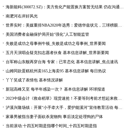
海新能科(300072.SZ)：美方焦化产能置换方案暂无结果 仍在沟通过程中|环球观点
南淝河右岸好风光
世界实时：美媒重排NBA2020年选秀：爱德华兹状元，三球榜眼，哈里伯顿探花
美国消费者金融保护局开始“强化”人工智能监管
失败是成功之母事例牛顿_失败是成功之母事例_世界要闻
五月天演唱会疑克扣志愿者伙食 基本信息讲解_世界新要闻
台军称山东舰再穿台海 专家：已常态化 基本信息讲解_焦点速讯
山姆同款蛋糕杭州卖165上海卖95 基本信息讲解 每日热议
丫丫笑成了表情包 基本情况讲解
新冠高峰又至 每半年感染一次？ 基本信息讲解 环球报道
2023中级会计《救命稻草》现货速抢！不要等到考前才想起来救命稻草！
泸溪兴隆场镇：开展“小手牵大手，爱护能溪河”宣传教育活动 每日速读
家暴男被指当妻子面砍杀宠物狗 事后淡定处理狗的尸体
当前滚动:十四五时期是指哪个时间_十四五时期是指