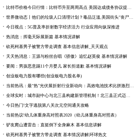
比特币价格今日行情：比特币升至两周高点 美国达成债务协议提振风险偏好
世界微动态丨他们的垃圾人口清理计划？毒品泛滥,美国街头“丧尸”遍地 白宫:新兴威胁
今日视点：5G普及率折射数字经济活力 行业应用向纵深推进
热消息：挥毫天际展新篇 基本情况讲解
砍死柯基男子被警方带走调查 基本信息讲解_天天观点
天天热消息：王源与粉丝合唱《骄傲》追忆赵英俊 基本情况讲解
要闻：男孩恶意踢11个月婴儿 家长拒道歉 基本情况讲解
创业板电力股有哪些(创业板电力股名单)
当前热讯：最“热”光伏展折射行业新动向：高效电池技术比拼激烈 光伏厂商掘金第二赛道
全球实时：城市副中心与北三县构建新管理机制！北三县正式迈入“北京管理”时代！
今日热门!文字逃脱第八关次元空间通关攻略
当前热议!幼儿体重身高对照表2020（幼儿体重身高对照表）
驴友爬山遭雷击：直挺倒下全身麻木 基本信息讲解
砍死柯基男子被警方带走调查 基本情况讲解|环球热文