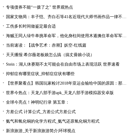
专项债券不能“一拨了之” 世界观热点
国家文物局：丰子恺、齐白石等41名近现代大师书画作品一律不准出境
工伤多长时间做鉴定最合适
海贼王同人绿牛单挑革命军，他化身柱间使用木遁擒住革命军军长！
当前速读：【战争艺术：赤潮】妖空-红线篇
天天播报:希尔薇老板娘怎么搞（搞丈毋娘小说）
Stein：湖人休赛期不太可能会在自由市场上表现活跃 世界速看
抑郁症有哪里症状_抑郁症症状有哪些
【世界聚看点】韩国玩家检讨2018年亚运会输给中国的原因：那一年是Uzi的时代！
世界今热点：天龙八部手游apk_天龙八部手游模拟器安卓版
全球今亮点！神明纪行录 第五章：
方差公式 计算公式_方差公式方差公式
氨气和氧化铜的化学方程式_氨气还原氧化铜方程式
新浪旅游_关于新浪旅游简介|环球视点