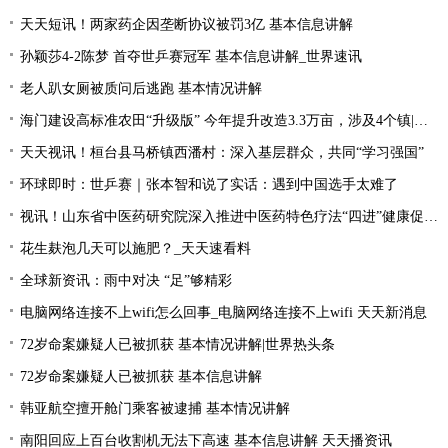
天天短讯！两家药企因垄断协议被罚3亿 基本信息讲解
孙颖莎4-2陈梦 首夺世乒赛冠军 基本信息讲解_世界速讯
老人趴女厕被质问后逃跑 基本情况讲解
海门建设高标准农田“升级版” 今年提升改造3.3万亩，涉及4个镇|每日速读
天天视讯！桓台县马桥镇西潘村：深入基层群众，共同“学习强国”
环球即时：世乒赛｜张本智和说了实话：遇到中国选手太难了
视讯！山东省中医药研究院深入推进中医药特色疗法“四进”健康促进行动
花生麸泡几天可以施肥？_天天速看料
全球新资讯：雨中对决 “足”够精彩
电脑网络连接不上wifi怎么回事_电脑网络连接不上wifi 天天新消息
72岁命案嫌疑人已被抓获 基本情况讲解|世界热头条
72岁命案嫌疑人已被抓获 基本信息讲解
韩亚航空擅开舱门乘客被逮捕 基本情况讲解
南阳回应上百台收割机无法下高速 基本信息讲解 天天播资讯