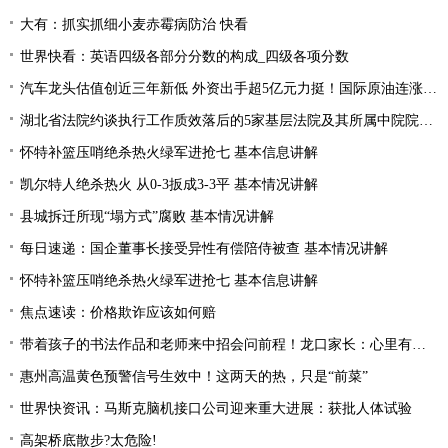
大有：抓实抓细小麦赤霉病防治 快看
世界快看：英语四级各部分分数的构成_四级各项分数
汽车龙头估值创近三年新低 外资出手超5亿元力挺！国际原油连涨两周 “聪明资金”加仓能源行业
湖北省法院约谈执行工作质效落后的5家基层法院及其所属中院院长|当前焦点
怀特补篮压哨绝杀热火绿军进抢七 基本信息讲解
凯尔特人绝杀热火 从0-3扳成3-3平 基本情况讲解
县城拆迁所现“塌方式”腐败 基本情况讲解
每日速递：国企董事长接受异性有偿陪侍被查 基本情况讲解
怀特补篮压哨绝杀热火绿军进抢七 基本信息讲解
焦点速读：价格欺诈应该如何赔
带着孩子的书法作品和老师来中招会问前程！龙口家长：心里有底了
惠州高温黄色预警信号生效中！这两天的热，只是“前菜”
世界快资讯：马斯克脑机接口公司迎来重大进展：获批人体试验
高架桥底散步?太危险!