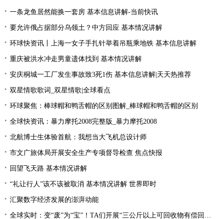
一条龙鱼居然能换一套房 基本信息讲解-当前快讯
要允许俄占据部分乌领土？中方回应 基本情况讲解
环球快资讯丨上海一女子手扎针举着吊瓶乘地铁 基本信息讲解
重庆被洪水冲走男童遗体找到 基本情况讲解
安庆桐城一工厂发生事故致3死1伤 基本信息讲解|天天热推荐
双星情歌歌词_双星情歌|全球看点
环球聚焦：棒球帽和鸭舌帽的区别图解_棒球帽和鸭舌帽的区别
全球快资讯：暴力摩托2008完整版_暴力摩托2008
北航博士生体验首航：我想当大飞机总设计师
市文广旅体局开展安全生产专项督导检查 焦点快报
回望飞天路 基本情况讲解
“礼让行人”该不该被取消 基本情况讲解 世界即时
汇聚数字经济发展的澎湃动能
全球实时：变“废”为“宝”！TA们开展“三公斤以上可回收物有偿回收”宣传活动