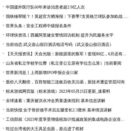
中国援外医疗队60年来诊治患者超2.9亿人次
我铁锤帮呢？！英超官方晒海报：下赛季7支英格兰球队参加欧战 全球新动态
世界头条：安全工程师中级报名条件
环球快资讯丨西藏阿里健全警情回访机制 提升为民服务水平
当前动态:武义壶山假日酒店电话号码（武义壶山假日酒店）
【天天报资讯】天合光能：新能源里的叛军！套现80亿，6月还有一个大雷
山东省私立学校学位费（私立变公立原有学位怎么算）|当前要闻
世界新消息丨上周新增IPO申报企业11家
股价八天翻倍，百胜智能三连板后收关注函，新技术遭监管层问询
粉末游戏网页版（粉末游戏）2023年05月25日更新_速看料
全球速看：重庆被洪水冲走男童遗体找到 基本信息讲解
当前快报:女子骨折做手术后左腿变长2.3厘米 基本情况讲解
工信部就《2023年度享受增值税加计抵减政策的集成电路企业清单制定工作有关要求》征求意见
吃过台湾省的大王具足虫面，差点进了棺材