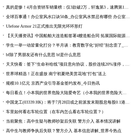
真的是惨！4月合资轿车销量榜：仅3款破2万，轩逸第3，速腾第16！
全球百事通！办公室风水口诀50条_办公室风水禁忌有哪些 办公室风水禁忌大全
Ulefone Armor 21正式推出无限光环环形灯
【天天播资讯】中国船舶大连造船签署4艘造船合同 拓展国际能源运输领域合作
学生一举一动皆量化打分？半月谈：教育数字化“好经”别念歪了_环球今亮点
bf除了男朋友还有什么意思 bf是什么意思
天天快看：签下“生命补给线”项目意向协议，股价连续20%涨停，这家公司获机构扎堆关注
世界球精选！正在盛放 南宁初夏绝美赏花地“打包”送上
规模10.1亿元 京西产业引导基金签约发布_今日热讯
每日看点！小本我的世界危险大陆爱奇艺（小本我的世界危险大陆）
中国龙工(03339.HK)：将于7月28日或之前派发末期股息每股0.1港元-世界微资讯
车里如何看右车轮位置（在车内怎么看右车轮位置？）
当前聚焦：高中生疑与教师吵架后失联 警方介入 基本情况讲解
高中生与教师争执后失联？警方介入 基本信息讲解_世界今热点