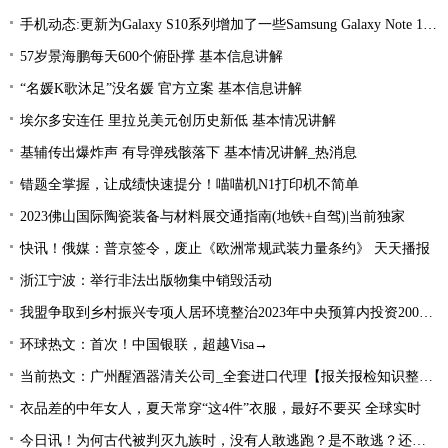
手机动态:更新为Galaxy S10系列增加了一些Samsung Galaxy Note 10功能|环球消息
57岁景海鹏每天600个俯卧撑 基本信息讲解
“名媛K歌沐足”没名媛 官方立案 基本信息讲解
埃尔多安连任 里拉兑美元创历史新低 基本情况讲解
基辅传出爆炸声 有导弹残骸落下 基本情况讲解_热消息
错题全掌握，让成绩快速提分！喵喵机N1打印机不简单
2023佛山国际陶瓷装备与材料展交通指南(地铁+自驾)|当前独家
快讯！俄媒：普京签令，废止《欧洲常规武装力量条约》 天天播报
浙江宁波：举行非法出版物集中销毁活动
我盟争取到乡村振兴专项人居环境整治2023年中央预算内投资2000万元
环球热文：首次！中国银联，超越Visa→
当前热文：广州醒酒器清关公司_全套进口代理【报关报检知识整理】
衣品差的中年女人，夏天常穿“这4件”衣服，最好不要买 全球实时
今日讯！为何古代被判灭九族时，没有人敢逃跑？是不敢逃？还是不能逃