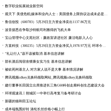
数字职业拓展就业新空间
观天下·美债危机|媒体和业内人士：美国债务上限协议达成未必是“好消息”
鲁信创投（600783）5月29日主力资金净卖出1137.86万元
波音据悉在争取沙特航司利雅得的飞机大单
宝山管理中心文苑社区：廉政宣讲进社区 廉洁电影入人心
方直科技（300235）5月29日主力资金净买入1978.97万元 环球今亮点
“礼让行人”该不该被取消 基本信息讲解
部长酒后闯宿舍猥亵女实习生 基本信息讲解
被砍死柯基主人:对方家人说不是大事 基本情况讲解
腾讯视频cdkey兑换码领取网站_腾讯视频cdkey兑换码领取
建行董事长田国立出席推进长三角G60科创走廊科创生态建设大会
环球观速讯丨朔城区一中举行高考复习备考研讨会
新疆的猫和田玉论坛
成本端氛围好转 涤纶长丝价格小幅上行