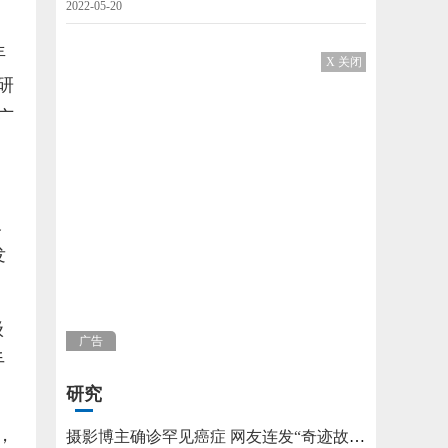
2022-05-20
年
X 关闭
研
广
及
发
级
广告
手
研究
，
摄影博主确诊罕见癌症 网友连发“奇迹故事”不允许他躺平