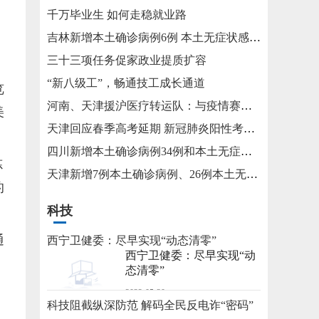
千万毕业生 如何走稳就业路
吉林新增本土确诊病例6例 本土无症状感染者15例
三十三项任务促家政业提质扩容
“新八级工”，畅通技工成长通道
览
河南、天津援沪医疗转运队：与疫情赛跑 为生命护航
美
天津回应春季高考延期 新冠肺炎阳性考生将在医院考试
四川新增本土确诊病例34例和本土无症状感染者115例
炼
天津新增7例本土确诊病例、26例本土无症状感染者
的
科技
通
西宁卫健委：尽早实现“动态清零”
西宁卫健委：尽早实现“动
态清零”
，
2022-05-20
科技阻截纵深防范 解码全民反电诈“密码”