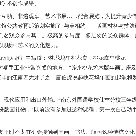
和学术创作成果。
作互动、非遗观摩、艺术书展……配合展览，为提升青少
馆公共教育部策划实施了“与美相约——版画材料与技法
千余名观众参与其中。极高的参与度，多层次的受众群体，
展现版画艺术的文化魅力。
花仙人歌》中写道：‘桃花坞里桃花庵，桃花庵里桃花
时期手工业非常兴盛的地方。”苏州桃花坞木版年画讲座
能详的江南四大才子之一唐伯虎说起桃花坞年画的起源和
、现代应用和出口外销。”南京外国语学校仙林分校三年
份版画礼物，“以前没有参加过这种课程，第一次自己动
友平时不太有机会接触到国画、书法、版画这种传统文化