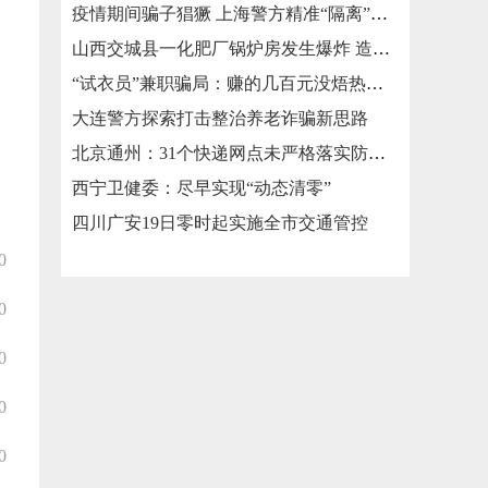
疫情期间骗子猖獗 上海警方精准“隔离”涉疫类诈骗
山西交城县一化肥厂锅炉房发生爆炸 造成3死2伤
“试衣员”兼职骗局：赚的几百元没焐热就被骗走几万元
大连警方探索打击整治养老诈骗新思路
北京通州：31个快递网点未严格落实防疫措施被责令整改
西宁卫健委：尽早实现“动态清零”
四川广安19日零时起实施全市交通管控
0
0
0
0
0