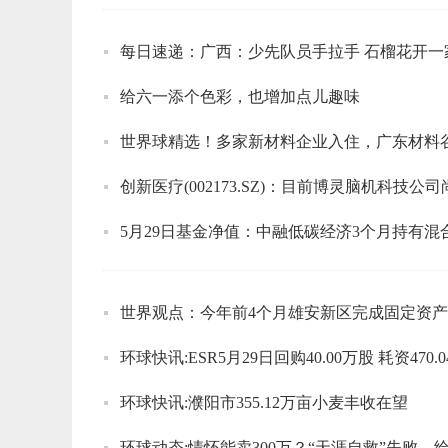
每日速递：广西：少先队员手拉手 石榴花开一
给六一添个色彩，也增加点儿趣味
世界球精选！多家新材料企业入住，广东材料
创新医疗(002173.SZ)：目前博灵脑机科技
5月29日基金净值：中融低碳经济3个月持有混合A最
世界观点：今年前4个月雄安新区完成固定资产投
环球快讯:ESR5月29日回购40.00万股 耗资470.
环球快讯:濮阳市355.12万亩小麦丰收在望
环球动态:情怀能卖300万？“天涯自救”失败