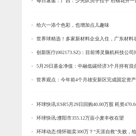
每日速递：广西：少先队员手拉手 石榴花开一
给六一添个色彩，也增加点儿趣味
世界球精选！多家新材料企业入住，广东材料
创新医疗(002173.SZ)：目前博灵脑机科技
5月29日基金净值：中融低碳经济3个月持有混合A最
世界观点：今年前4个月雄安新区完成固定资产投
环球快讯:ESR5月29日回购40.00万股 耗资470.
环球快讯:濮阳市355.12万亩小麦丰收在望
环球动态:情怀能卖300万？“天涯自救”失败