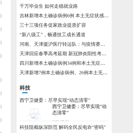
0
千万毕业生 如何走稳就业路
吉林新增本土确诊病例6例 本土无症状感染者15例
0
三十三项任务促家政业提质扩容
0
“新八级工”，畅通技工成长通道
0
河南、天津援沪医疗转运队：与疫情赛跑 为生命护航
天津回应春季高考延期 新冠肺炎阳性考生将在医院考试
0
四川新增本土确诊病例34例和本土无症状感染者115例
天津新增7例本土确诊病例、26例本土无症状感染者
0
科技
0
西宁卫健委：尽早实现“动态清零”
西宁卫健委：尽早实现“动
0
态清零”
0
2022-05-20
科技阻截纵深防范 解码全民反电诈“密码”