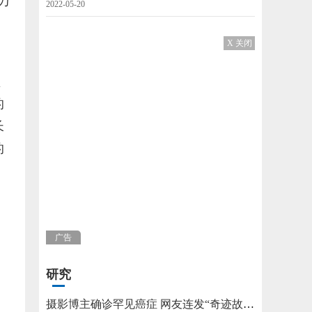
3万
2022-05-20
X 关闭
盘
的
长
的
广告
研究
摄影博主确诊罕见癌症 网友连发“奇迹故事”不允许他躺平