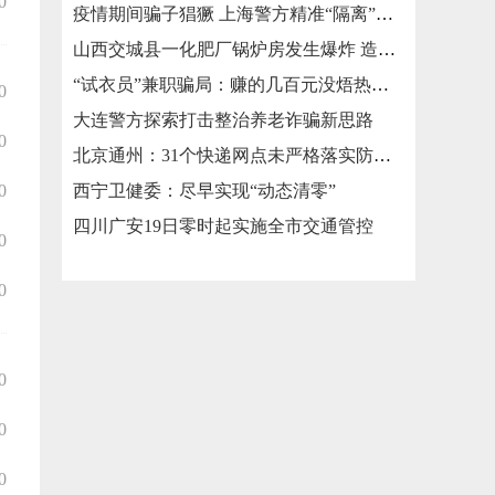
0
疫情期间骗子猖獗 上海警方精准“隔离”涉疫类诈骗
山西交城县一化肥厂锅炉房发生爆炸 造成3死2伤
“试衣员”兼职骗局：赚的几百元没焐热就被骗走几万元
0
大连警方探索打击整治养老诈骗新思路
0
北京通州：31个快递网点未严格落实防疫措施被责令整改
0
西宁卫健委：尽早实现“动态清零”
四川广安19日零时起实施全市交通管控
0
0
0
0
0