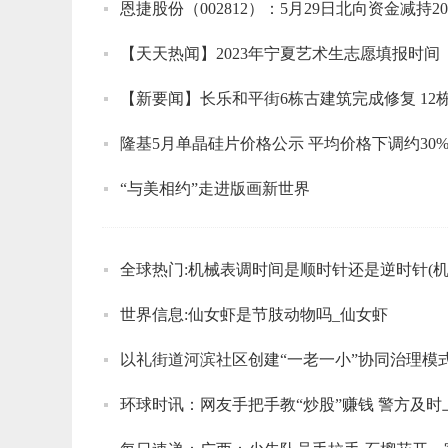
恩捷股份（002812）：5月29日北向资金减持20
【天天热闻】2023年宁夏艺术生志愿填报时间
【新要闻】长乐和平街6栋古建筑完成修复 12
隆基5月单晶硅片价格公示 平均价格下调约30%
“与美相约”走进版画新世界
世界信息:仙女虾是节肢动物吗_仙女虾
以礼街道河滨社区创建“一老一小”协同治理模
环球时讯：网友手把手教“炒股”赚钱 警方及