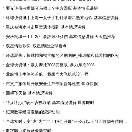
要允许俄占据部分乌领土？中方回应 基本情况讲解
环球快资讯丨上海一女子手扎针举着吊瓶乘地铁 基本信息讲解
重庆被洪水冲走男童遗体找到 基本情况讲解
安庆桐城一工厂发生事故致3死1伤 基本信息讲解|天天热推荐
双星情歌歌词_双星情歌|全球看点
环球聚焦：棒球帽和鸭舌帽的区别图解_棒球帽和鸭舌帽的区别
全球快资讯：暴力摩托2008完整版_暴力摩托2008
北航博士生体验首航：我想当大飞机总设计师
市文广旅体局开展安全生产专项督导检查 焦点快报
回望飞天路 基本情况讲解
“礼让行人”该不该被取消 基本情况讲解 世界即时
汇聚数字经济发展的澎湃动能
全球实时：变“废”为“宝”！TA们开展“三公斤以上可回收物有偿回收”宣传活动
数字职业拓展就业新空间