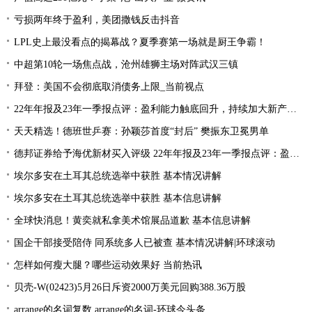
亏损两年终于盈利，美团撒钱反击抖音
LPL史上最没看点的揭幕战？夏季赛第一场就是厨王争霸！
中超第10轮一场焦点战，沧州雄狮主场对阵武汉三镇
拜登：美国不会彻底取消债务上限_当前视点
22年年报及23年一季报点评：盈利能力触底回升，持续加大新产品研发
天天精选！德班世乒赛：孙颖莎首度“封后” 樊振东卫冕男单
德邦证券给予海优新材买入评级 22年年报及23年一季报点评：盈利能力触底回升 持续加大新产品研发
埃尔多安在土耳其总统选举中获胜 基本情况讲解
埃尔多安在土耳其总统选举中获胜 基本信息讲解
全球快消息！黄奕就私拿美术馆展品道歉 基本信息讲解
国企干部接受陪侍 同系统多人已被查 基本情况讲解|环球滚动
怎样如何瘦大腿？哪些运动效果好 当前热讯
贝壳-W(02423)5月26日斥资2000万美元回购388.36万股
arrange的名词复数 arrange的名词-环球今头条