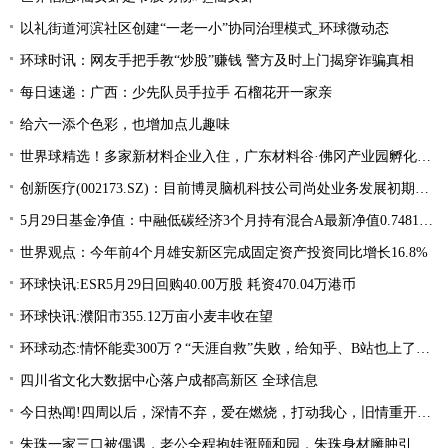
以礼街道河滨社区创建“一老一小”协同治理模式_环球微动态
环球时讯：网友手把手教“炒股”赚钱 警方及时上门揭穿诈骗真相
每日速递：广西：少先队员手拉手 石榴花开一家亲
给六一添个色彩，也增加点儿趣味
世界球精选！多家新材料企业入住，广东材料谷·佛冈产业园孵化器开业
创新医疗(002173.SZ)：目前博灵脑机科技公司尚处业务发展初期阶段 热议
5月29日基金净值：中融低碳经济3个月持有混合A最新净值0.7481，涨0.79%
世界观点：今年前4个月雄安新区完成固定资产投资同比增长16.8%
环球快讯:ESR5月29日回购40.00万股 耗资470.04万港币
环球快讯:濮阳市355.12万亩小麦丰收在望
环球动态:情怀能卖300万？“天涯自救”失败，给知乎、B站也上了一课
四川省文化大数据中心落户成都高新区 全球信息
今日热闻!四周以后，深情不弃，爱在燃烧，打动我心，旧情重开，终相拥复合
朱珠一家三口被偶遇，老公全程抱娃逛颐和园，朱珠身材臃肿引争议_天天热推荐