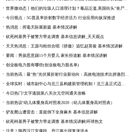
世界微动态丨他们的垃圾人口清理计划？毒品泛滥,美国街头“丧尸”遍地 白宫:新兴威胁
今日视点：5G普及率折射数字经济活力 行业应用向纵深推进
热消息：挥毫天际展新篇 基本情况讲解
砍死柯基男子被警方带走调查 基本信息讲解_天天观点
天天热消息：王源与粉丝合唱《骄傲》追忆赵英俊 基本情况讲解
要闻：男孩恶意踢11个月婴儿 家长拒道歉 基本情况讲解
创业板电力股有哪些(创业板电力股名单)
当前热讯：最“热”光伏展折射行业新动向：高效电池技术比拼激烈 光伏厂商掘金第二赛道
全球实时：城市副中心与北三县构建新管理机制！北三县正式迈入“北京管理”时代！
今日热门!文字逃脱第八关次元空间通关攻略
当前热议!幼儿体重身高对照表2020（幼儿体重身高对照表）
驴友爬山遭雷击：直挺倒下全身麻木 基本信息讲解
砍死柯基男子被警方带走调查 基本情况讲解|环球热文
注意！陕西汉江安康段、丹江将出现复涨洪水