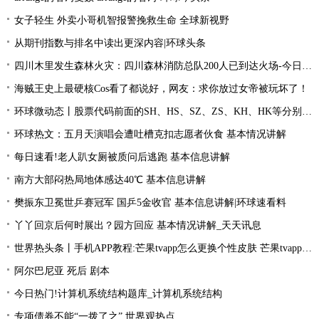
女子轻生 外卖小哥机智报警挽救生命 全球新视野
从期刊指数与排名中读出更深内容|环球头条
四川木里发生森林火灾：四川森林消防总队200人已到达火场-今日关注
海贼王史上最硬核Cos看了都说好，网友：求你放过女帝被玩坏了！
环球微动态丨股票代码前面的SH、HS、SZ、ZS、KH、HK等分别是什么意思？
环球热文：五月天演唱会遭吐槽克扣志愿者伙食 基本情况讲解
每日速看!老人趴女厕被质问后逃跑 基本信息讲解
南方大部闷热局地体感达40℃ 基本信息讲解
樊振东卫冕世乒赛冠军 国乒5金收官 基本信息讲解|环球速看料
丫丫回京后何时展出？园方回应 基本情况讲解_天天讯息
世界热头条丨手机APP教程:芒果tvapp怎么更换个性皮肤 芒果tvapp更换个性皮肤的方法
阿尔巴尼亚 死后 剧本
今日热门!计算机系统结构题库_计算机系统结构
专项债券不能“一拨了之” 世界观热点