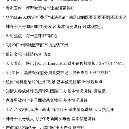
青海玉树：新型智慧城市让生活更美好
华为Mate X3发起折叠屏“减法革命” 满足你的既要又要还要|环球热议
神舟十六号30日9时31分发射 基本情况讲解-环球观热点
即时焦点：每一堂课都“润”心
5月29日华南地区苯酐市场走势下滑
促进文化与经济结合 热文
天天看点：快讯 | Ralph Lauren2023财年销售额增长3.6%至64.44亿美元
5月31日，淄博银保监分局党委书记、局长毕磊上线“12345”
还原“司机拒给120让路”现场 基本信息讲解-环球观焦点
知情人称成体球员用球鞋围踹打人 基本情况讲解_微速讯
家暴男被指当妻子面砍杀宠物狗 基本情况讲解
上百台收割机无法下高速 当地回应 基本情况讲解 天天热点评
神舟十六号载人飞行任务新闻发布会 基本信息讲解
产值高达230亿元！小菜“泡”出大产业 微资讯