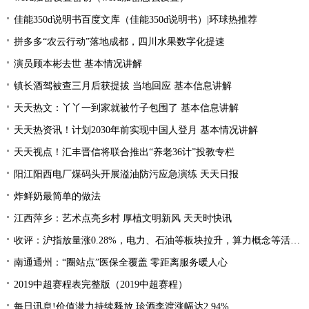
佳能350d说明书百度文库（佳能350d说明书）|环球热推荐
拼多多“农云行动”落地成都，四川水果数字化提速
演员顾本彬去世 基本情况讲解
镇长酒驾被查三月后获提拔 当地回应 基本信息讲解
天天热文：丫丫一到家就被竹子包围了 基本信息讲解
天天热资讯！计划2030年前实现中国人登月 基本情况讲解
天天视点！汇丰晋信将联合推出“养老36计”投教专栏
阳江阳西电厂煤码头开展溢油防污应急演练 天天日报
炸鲜奶最简单的做法
江西萍乡：艺术点亮乡村 厚植文明新风 天天时快讯
收评：沪指放量涨0.28%，电力、石油等板块拉升，算力概念等活跃 每日关注
南通通州：“圈站点”医保全覆盖 零距离服务暖人心
2019中超赛程表完整版（2019中超赛程）
每日讯息!价值潜力持续释放 珍酒李渡涨幅达2.94%