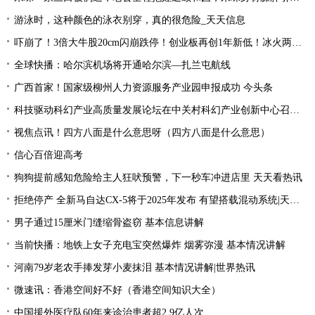
游泳时，这种颜色的泳衣别穿，真的很危险_天天信息
吓崩了！3倍大牛股20cm闪崩跌停！创业板再创1年新低！冰火两重天行情，该如何把握？ 今日快讯
全球快播：哈尔滨机场将开通哈尔滨—扎兰屯航线
广西首家！国家级柳州人力资源服务产业园申报成功 今头条
科技驱动科幻产业高质量发展论坛在中关村科幻产业创新中心召开 天天通讯
视焦点讯！四方八面是什么意思呀（四方八面是什么意思）
信心百倍迎高考
狗狗提前感知危险给主人狂吠预警，下一秒车冲进店里 天天看热讯
拒绝停产 全新马自达CX-5将于2025年发布 有望搭载混动系统|天天聚看点
男子通过15厘米门缝缩骨盗窃 基本信息讲解
当前快播：地铁上女子充电宝突然爆炸 烟雾弥漫 基本情况讲解
河南79岁老农手捧发芽小麦抹泪 基本情况讲解|世界热讯
微速讯：香港空间好不好（香港空间知识大全）
中国援外医疗队60年来诊治患者超2.9亿人次