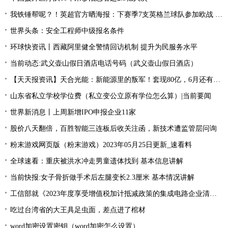
我铁锤帮呢？！英超官方晒海报：下赛季7支英格兰球队参加欧战 全球新动态
世界头条：安全工程师中级报名条件
环球快资讯丨西藏阿里健全警情回访机制 提升为民服务水平
当前动态:武义壶山假日酒店电话号码（武义壶山假日酒店）
【天天报资讯】天合光能：新能源里的叛军！套现80亿，6月还有一个大雷
山东省私立学校学位费（私立变公立原有学位怎么算）|当前要闻
世界新消息丨上周新增IPO申报企业11家
股价八天翻倍，百胜智能三连板后收关注函，新技术遭监管层问询
粉末游戏网页版（粉末游戏）2023年05月25日更新_速看料
全球速看：重庆被洪水冲走男童遗体找到 基本信息讲解
当前快报:女子骨折做手术后左腿变长2.3厘米 基本情况讲解
工信部就《2023年度享受增值税加计抵减政策的集成电路企业清单制定工作有关要求》征求意见
吃过台湾省的大王具足虫面，差点进了棺材
word加密设置密钥（word加密怎么设置）