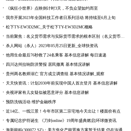
《疯狂小世界》点映倒计时3天，不负众望如约而至
我市开展2023年全国科技工作者日系列活动 将持续至6月上旬
松下TY-EW3D2MC_关于松下TY-EW3D2MC概略
当前聚焦：名义货币需求与实际货币需求的根本区别（名义货币需求与实际货币需求）
杀人网站（杀人）2023年05月25日更新_全球快资讯
他用生命最后76秒救了24名乘客 基本信息讲解 每日速递
四川达州拉响防洪警报 居民撤离 基本情况讲解
贵州两名教师溺亡 官方成立调查组 基本情况讲解_观察
天天快资讯：计划2030年前实现中国人首次登月 基本信息讲解
央视评家有儿女疑似被恶意评分 基本信息讲解
预防洗钱活动 维护金融秩序
近14亿、一线江景！今年市区第二宗宅地今天出让！楼面价有点
专属纪念护符诞生 《刀剑online》19周年盛典燃启|环球微资讯
海新能科(300072.SZ)：美方焦化产能置换方案暂无结果 仍在沟通过程中|环球观点