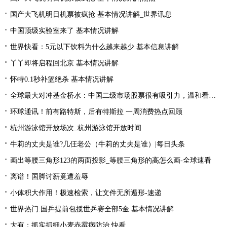
国产大飞机明日机票被疯抢 基本情况讲解_世界讯息
中国顶级实验室来了 基本情况讲解
世界快看：5元以下饮料为什么越来越少 基本信息讲解
丫丫即将启程回北京 基本情况讲解
怀特0.1秒补篮绝杀 基本情况讲解
全球最大对冲基金桥水：中国二级市场股票很有吸引力，温和看多中国资产|全球简讯
环球通讯！前有路特斯，后有特斯拉 一周消费热点回顾
杭州游泳馆开放场次_杭州游泳馆开放时间
牛莉的丈夫是谁?几仼老公（牛莉的丈夫是谁）|每日头条
画出等腰三角形123的两面投影_等腰三角形的高怎么画-全球速看
离谱！国脚讨薪竟遭羞辱
小体积大作用！极速检索，让文件无所遁形-速递
世界热门:国乒提前包揽世乒赛全部5金 基本情况讲解
大有：抓实抓细小麦赤霉病防治 快看