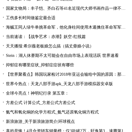
国家文物局：丰子恺、齐白石等41名近现代大师书画作品一律不准出境
工伤多长时间做鉴定最合适
海贼王同人绿牛单挑革命军，他化身柱间使用木遁擒住革命军军长！
当前速读：【战争艺术：赤潮】妖空-红线篇
天天播报:希尔薇老板娘怎么搞（搞丈毋娘小说）
Stein：湖人休赛期不太可能会在自由市场上表现活跃 世界速看
抑郁症有哪里症状_抑郁症症状有哪些
【世界聚看点】韩国玩家检讨2018年亚运会输给中国的原因：那一年是Uzi的时代！
世界今热点：天龙八部手游apk_天龙八部手游模拟器安卓版
全球今亮点！神明纪行录 第五章：
方差公式 计算公式_方差公式方差公式
氨气和氧化铜的化学方程式_氨气还原氧化铜方程式
新浪旅游_关于新浪旅游简介|环球视点
真的是惨！4月合资轿车销量榜：仅3款破2万，轩逸第3，速腾第16！