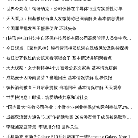
世界今亮点！钢研纳克：公司仪器在半导体行业有实质性订单
天天看点：柯基被砍当事人发微博称已圆满解决 基本信息讲解
全国哪里批发帝王蟹最便宜 环球头条
[快讯]中自科技:中自环保科技股份有限公司高级管理人员集中竞价减持股份进展|观焦点
今日观点!【聚焦风控】银行智慧柜员机潜在洗钱风险及防控探析
被任贤齐救过的女孩来看演唱会了 基本情况讲解|聚看点
天天观察：女子称怀孕4个月被老公多次家暴 基本情况讲解
成熟麦子因降雨发芽？当地回应 基本情况讲解 世界快报
镇长酒驾被查三月后获提拔 当地回应 基本情况讲解|天天观察
世界快消息！郎溪：筑爱助残共享和谐社会
“国内最大”催收公司停业；小微企业创业担保贷实际利率低至2%左右；趣店、爱财注销小贷牌照丨21消费金融参考-当前看点
成都双流警方通告“5.10”传销活动案 26名涉案骨干成员被采取刑事强制措施 环球热文
李晓旭家庭背景_李晓旭介绍 世界关注
手机动态:更新为Galaxy S10系列增加了一些Samsung Galaxy Note 10功能|环球消息