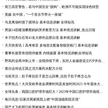
荷兰高官警告，若与中国完全“脱钩”，欧洲不可能实现绿色转型
英媒 在中国，“一个音乐节带火一座城”
马龙离场时摸了摸球台 基本信息讲解 全球短讯
男孩14层楼顶攀爬妈妈哭求教育方法 基本情况讲解_焦点日报
丰子恺齐白石等41名大师作品禁出境 基本情况讲解
天天快资讯丨高考将至 多地首次配备智能安检门 基本信息讲解
董事长接受有偿陪侍被查 内情披露 基本情况讲解|全球短讯
野风药业再冲刺上市：业绩持续下滑，实控人俞蘠曾设立P2P并自融 天天观察
塞尔达传说王国之泪力量药水配方介绍
当前关注：肚子疼拉肚子是怎么回事_拉肚子肚子疼怎么办
世界焦点！大兴安岭养老金调整时间及发放时间2023 今年退休大概会涨的的？
全球头条：我国口腔护理市场巨大！2023年中国口腔护理市场现状分析
每日讯息!石家庄两家医院上榜“中国顶级医院百强”
国产大飞机明日机票被疯抢 基本情况讲解|焦点