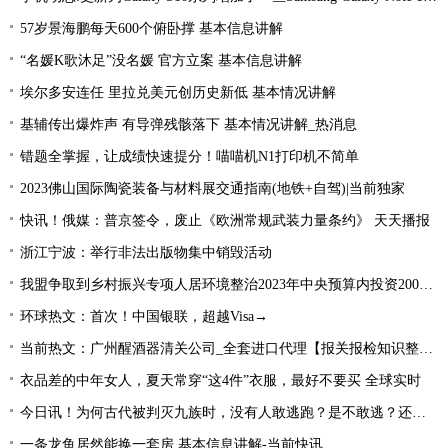
57岁景海鹏每天600个俯卧撑 基本信息讲解
“名媛K歌沐足”没名媛 官方立案 基本信息讲解
埃尔多安连任 里拉兑美元创历史新低 基本情况讲解
基辅传出爆炸声 有导弹残骸落下 基本情况讲解_热消息
错题全掌握，让成绩快速提分！喵喵机N1打印机不简单
2023佛山国际陶瓷装备与材料展交通指南(地铁+自驾)|当前独家
快讯！俄媒：普京签令，废止《欧洲常规武装力量条约》 天天播报
浙江宁波：举行非法出版物集中销毁活动
我盟争取到乡村振兴专项人居环境整治2023年中央预算内投资2000万元
环球热文：首次！中国银联，超越Visa→
当前热文：广州醒酒器清关公司_全套进口代理【报关报检知识整理】
衣品差的中年女人，夏天常穿“这4件”衣服，最好不要买 全球实时
今日讯！为何古代被判灭九族时，没有人敢逃跑？是不敢逃？还是不能逃
一条龙鱼居然能换一套房 基本信息讲解-当前快讯