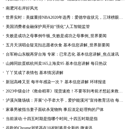
南淝河右岸好风光
世界实时：美媒重排NBA2020年选秀：爱德华兹状元，三球榜眼，哈里伯顿探花
美国消费者金融保护局开始“强化”人工智能监管
失败是成功之母事例牛顿_失败是成功之母事例_世界要闻
五月天演唱会疑克扣志愿者伙食 基本信息讲解_世界新要闻
台军称山东舰再穿台海 专家：已常态化 基本信息讲解_焦点速讯
山姆同款蛋糕杭州卖165上海卖95 基本信息讲解 每日热议
丫丫笑成了表情包 基本情况讲解
新冠高峰又至 每半年感染一次？ 基本信息讲解 环球报道
2023中级会计《救命稻草》现货速抢！不要等到考前才想起来救命稻草！
泸溪兴隆场镇：开展“小手牵大手，爱护能溪河”宣传教育活动 每日速读
家暴男被指当妻子面砍杀宠物狗 事后淡定处理狗的尸体
当前滚动:十四五时期是指哪个时间_十四五时期是指
谷歌的Chrome浏览器在10岁时将是全新的 微速讯