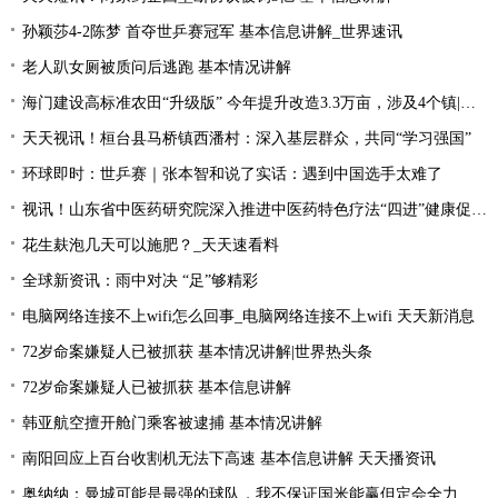
孙颖莎4-2陈梦 首夺世乒赛冠军 基本信息讲解_世界速讯
老人趴女厕被质问后逃跑 基本情况讲解
海门建设高标准农田“升级版” 今年提升改造3.3万亩，涉及4个镇|每日速读
天天视讯！桓台县马桥镇西潘村：深入基层群众，共同“学习强国”
环球即时：世乒赛｜张本智和说了实话：遇到中国选手太难了
视讯！山东省中医药研究院深入推进中医药特色疗法“四进”健康促进行动
花生麸泡几天可以施肥？_天天速看料
全球新资讯：雨中对决 “足”够精彩
电脑网络连接不上wifi怎么回事_电脑网络连接不上wifi 天天新消息
72岁命案嫌疑人已被抓获 基本情况讲解|世界热头条
72岁命案嫌疑人已被抓获 基本信息讲解
韩亚航空擅开舱门乘客被逮捕 基本情况讲解
南阳回应上百台收割机无法下高速 基本信息讲解 天天播资讯
奥纳纳：曼城可能是最强的球队，我不保证国米能赢但定会全力以赴|环球最新