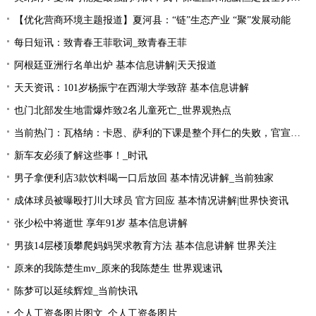
【优化营商环境主题报道】夏河县：“链”生态产业 “聚”发展动能
每日短讯：致青春王菲歌词_致青春王菲
阿根廷亚洲行名单出炉 基本信息讲解|天天报道
天天资讯：101岁杨振宁在西湖大学致辞 基本信息讲解
也门北部发生地雷爆炸致2名儿童死亡_世界观热点
当前热门：瓦格纳：卡恩、萨利的下课是整个拜仁的失败，官宣的时机让我无言
新车友必须了解这些事！_时讯
男子拿便利店3款饮料喝一口后放回 基本情况讲解_当前独家
成体球员被曝殴打川大球员 官方回应 基本情况讲解|世界快资讯
张少松中将逝世 享年91岁 基本信息讲解
男孩14层楼顶攀爬妈妈哭求教育方法 基本信息讲解 世界关注
原来的我陈楚生mv_原来的我陈楚生 世界观速讯
陈梦可以延续辉煌_当前快讯
个人工资条图片图文_个人工资条图片