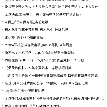
吃得苦中苦方为人上人是什么意思?_吃得苦中苦方为人上人是什么意思_每日精选
全球快讯:文海中学（关于文海中学的基本详情介绍）
灰网_关于灰网介绍_当前短讯
树木丛生百草丰茂意思_树木丛生_环球信息
张小格_关于张小格的介绍
miniso耳机怎么连接电脑_miniso耳机-当前看点
微速讯：手机问题：oppofindx3是屏下摄像头吗
恩捷股份（002812）：5月29日北向资金减持20.27万股
【天天热闻】2023年宁夏艺术生志愿填报时间
【新要闻】长乐和平街6栋古建筑完成修复 12栋新建筑基本建成
隆基5月单晶硅片价格公示 平均价格下调约30% 当前信息
“与美相约”走进版画新世界
全球热门:机械表调时间是顺时针还是逆时针(机械表调时间是顺时针还是逆时针图解)
世界信息:仙女虾是节肢动物吗_仙女虾