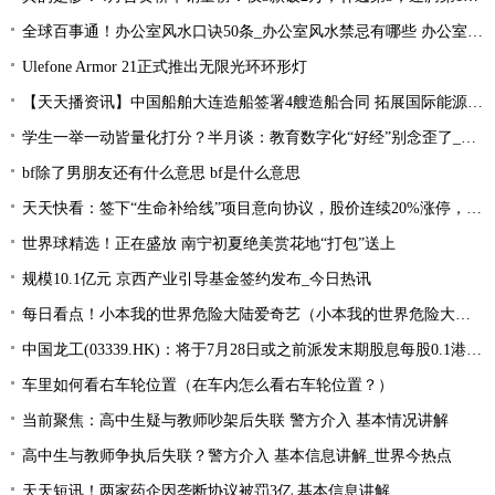
全球百事通！办公室风水口诀50条_办公室风水禁忌有哪些 办公室风水禁忌大全
Ulefone Armor 21正式推出无限光环环形灯
【天天播资讯】中国船舶大连造船签署4艘造船合同 拓展国际能源运输领域合作
学生一举一动皆量化打分？半月谈：教育数字化“好经”别念歪了_环球今亮点
bf除了男朋友还有什么意思 bf是什么意思
天天快看：签下“生命补给线”项目意向协议，股价连续20%涨停，这家公司获机构扎堆关注
世界球精选！正在盛放 南宁初夏绝美赏花地“打包”送上
规模10.1亿元 京西产业引导基金签约发布_今日热讯
每日看点！小本我的世界危险大陆爱奇艺（小本我的世界危险大陆）
中国龙工(03339.HK)：将于7月28日或之前派发末期股息每股0.1港元-世界微资讯
车里如何看右车轮位置（在车内怎么看右车轮位置？）
当前聚焦：高中生疑与教师吵架后失联 警方介入 基本情况讲解
高中生与教师争执后失联？警方介入 基本信息讲解_世界今热点
天天短讯！两家药企因垄断协议被罚3亿 基本信息讲解