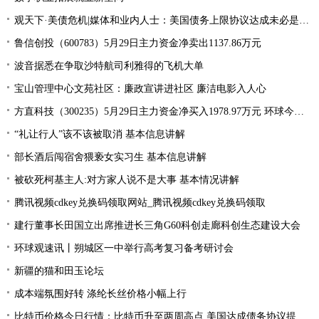
观天下·美债危机|媒体和业内人士：美国债务上限协议达成未必是“好消息”
鲁信创投（600783）5月29日主力资金净卖出1137.86万元
波音据悉在争取沙特航司利雅得的飞机大单
宝山管理中心文苑社区：廉政宣讲进社区 廉洁电影入人心
方直科技（300235）5月29日主力资金净买入1978.97万元 环球今亮点
“礼让行人”该不该被取消 基本信息讲解
部长酒后闯宿舍猥亵女实习生 基本信息讲解
被砍死柯基主人:对方家人说不是大事 基本情况讲解
腾讯视频cdkey兑换码领取网站_腾讯视频cdkey兑换码领取
建行董事长田国立出席推进长三角G60科创走廊科创生态建设大会
环球观速讯丨朔城区一中举行高考复习备考研讨会
新疆的猫和田玉论坛
成本端氛围好转 涤纶长丝价格小幅上行
比特币价格今日行情：比特币升至两周高点 美国达成债务协议提振风险偏好