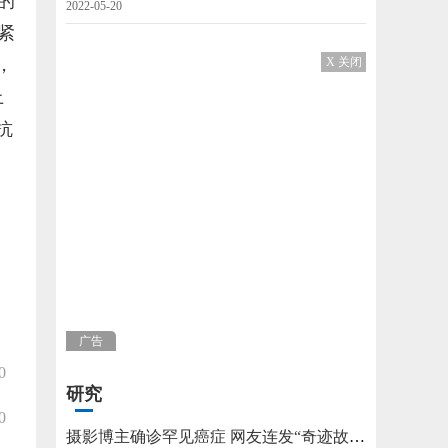
的
2022-05-20
紧
，
X 关闭
上
抗
广告
0
研究
0
摄影博主确诊罕见癌症 网友连发“奇迹故事”不允许他躺平