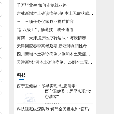
0
千万毕业生 如何走稳就业路
吉林新增本土确诊病例6例 本土无症状感染者15例
0
三十三项任务促家政业提质扩容
0
“新八级工”，畅通技工成长通道
河南、天津援沪医疗转运队：与疫情赛跑 为生命护航
天津回应春季高考延期 新冠肺炎阳性考生将在医院考试
0
四川新增本土确诊病例34例和本土无症状感染者115例
0
天津新增7例本土确诊病例、26例本土无症状感染者
0
科技
0
西宁卫健委：尽早实现“动态清零”
西宁卫健委：尽早实现“动
0
态清零”
2022-05-20
科技阻截纵深防范 解码全民反电诈“密码”
0