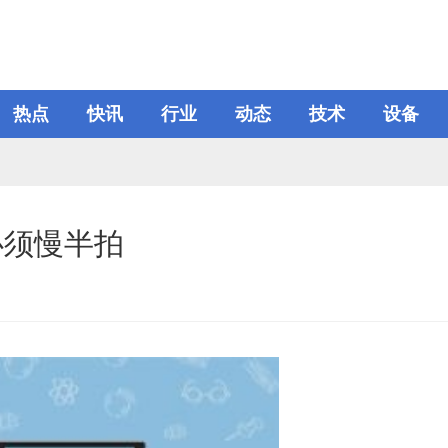
热点
快讯
行业
动态
技术
设备
必须慢半拍