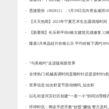
恩捷股份（002812）：5月29日北向资金减持20
【天天热闻】2023年宁夏艺术生志愿填报时间
【新要闻】长乐和平街6栋古建筑完成修复 12
隆基5月单晶硅片价格公示 平均价格下调约30%
“与美相约”走进版画新世界
世界信息:仙女虾是节肢动物吗_仙女虾
以礼街道河滨社区创建“一老一小”协同治理模
环球时讯：网友手把手教“炒股”赚钱 警方及