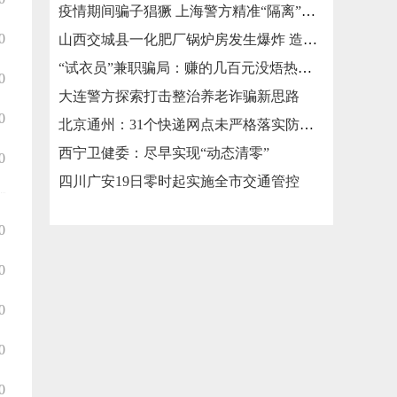
疫情期间骗子猖獗 上海警方精准“隔离”涉疫类诈骗
0
山西交城县一化肥厂锅炉房发生爆炸 造成3死2伤
“试衣员”兼职骗局：赚的几百元没焐热就被骗走几万元
0
大连警方探索打击整治养老诈骗新思路
0
北京通州：31个快递网点未严格落实防疫措施被责令整改
西宁卫健委：尽早实现“动态清零”
0
四川广安19日零时起实施全市交通管控
0
0
0
0
0