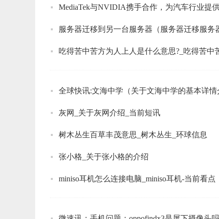
MediaTek与NVIDIA携手合作，为汽车行业
服务器迁移到另一台服务器（服务器迁移服务
吃得苦中苦方为人上人是什么意思?_吃得苦中
全球快讯:文海中学（关于文海中学的基本详情
灰网_关于灰网介绍_当前短讯
树木丛生百草丰茂意思_树木丛生_环球信息
张小格_关于张小格的介绍
miniso耳机怎么连接电脑_miniso耳机-当前看点
微速讯：手机问题：oppofindx3是屏下摄像头