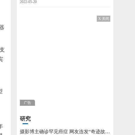
2022-05-20
X 关闭
器
并支
宾
型
广告
研究
年
摄影博主确诊罕见癌症 网友连发“奇迹故事”不允许他躺平