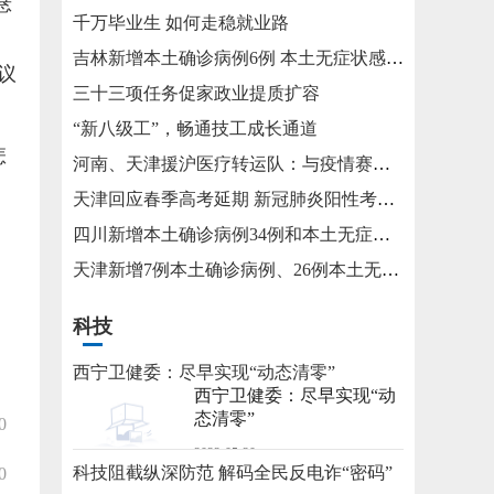
悬
千万毕业生 如何走稳就业路
吉林新增本土确诊病例6例 本土无症状感染者15例
议
三十三项任务促家政业提质扩容
“新八级工”，畅通技工成长通道
怎
河南、天津援沪医疗转运队：与疫情赛跑 为生命护航
天津回应春季高考延期 新冠肺炎阳性考生将在医院考试
四川新增本土确诊病例34例和本土无症状感染者115例
天津新增7例本土确诊病例、26例本土无症状感染者
科技
西宁卫健委：尽早实现“动态清零”
西宁卫健委：尽早实现“动
态清零”
0
2022-05-20
科技阻截纵深防范 解码全民反电诈“密码”
0