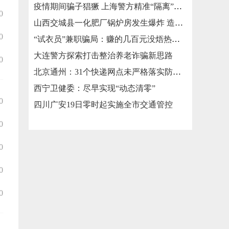
疫情期间骗子猖獗 上海警方精准“隔离”涉疫类诈骗
0
山西交城县一化肥厂锅炉房发生爆炸 造成3死2伤
0
“试衣员”兼职骗局：赚的几百元没焐热就被骗走几万元
大连警方探索打击整治养老诈骗新思路
0
北京通州：31个快递网点未严格落实防疫措施被责令整改
西宁卫健委：尽早实现“动态清零”
0
四川广安19日零时起实施全市交通管控
0
0
0
0