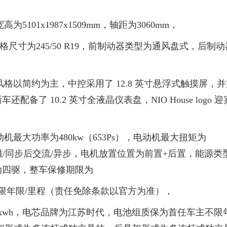
高为5101x1987x1509mm，轴距为3060mm，
规格尺寸为245/50 R19，前制动器类型为通风盘式，后制动
整体风格以简约为主，中控采用了 12.8 英寸悬浮式触摸屏，
了 10.2 英寸全液晶仪表盘，NIO House logo 迎
的电动机最大功率为480kw（653Ps），电动机最大扭矩为
永磁/同步后交流/异步，电机放置位置为前置+后置，能源类
动四驱，整车保修期限为
不限年限/里程（责任免除条款以官方为准），
.2kwh，电芯品牌为江苏时代，电池组质保为首任车主不限