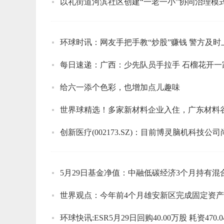
以礼街道河滨社区创建“一老一小”协同治理模
环球时讯：网友手把手教“炒股”赚钱 警方及
每日速递：广西：少先队员手拉手 石榴花开一
给六一添个色彩，也增加点儿趣味
世界球精选！多家新材料企业入住，广东材料
创新医疗(002173.SZ)：目前博灵脑机科技
5月29日基金净值：中融低碳经济3个月持有混合A最
世界观点：今年前4个月雄安新区完成固定资产投
环球快讯:ESR5月29日回购40.00万股 耗资470.