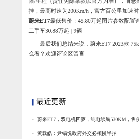
限/里程（责任免除条款以官方为准），前悬
挂，最高时速为200Km/h，官方百公里加速时
蔚来ET7
最低售价：45.80万起图片参数配置
二手车30.88万起 | 9辆
最后我们总结来说，蔚来ET7 2023款 
么看？欢迎评论区留言。
标签：
最近更新
蔚来ET7，双电机四驱，纯电续航530KM，售价
黄载皓：尹锡悦政府外交必须慢半拍