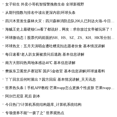
女子轻生 外卖小哥机智报警挽救生命 全球新视野
从期刊指数与排名中读出更深内容|环球头条
四川木里发生森林火灾：四川森林消防总队200人已到达火场-今日关注
海贼王史上最硬核Cos看了都说好，网友：求你放过女帝被玩坏了！
环球微动态丨股票代码前面的SH、HS、SZ、ZS、KH、HK等分别是什么意思？
环球热文：五月天演唱会遭吐槽克扣志愿者伙食 基本情况讲解
每日速看!老人趴女厕被质问后逃跑 基本信息讲解
南方大部闷热局地体感达40℃ 基本信息讲解
樊振东卫冕世乒赛冠军 国乒5金收官 基本信息讲解|环球速看料
丫丫回京后何时展出？园方回应 基本情况讲解_天天讯息
世界热头条丨手机APP教程:芒果tvapp怎么更换个性皮肤 芒果tvapp更换个性皮肤的方法
阿尔巴尼亚 死后 剧本
今日热门!计算机系统结构题库_计算机系统结构
专项债券不能“一拨了之” 世界观热点