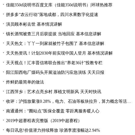
佳能350d说明书百度文库（佳能350d说明书）|环球热推荐
拼多多“农云行动”落地成都，四川水果数字化提速
演员顾本彬去世 基本情况讲解
镇长酒驾被查三月后获提拔 当地回应 基本信息讲解
天天热文：丫丫一到家就被竹子包围了 基本信息讲解
天天热资讯！计划2030年前实现中国人登月 基本情况讲解
天天视点！汇丰晋信将联合推出“养老36计”投教专栏
阳江阳西电厂煤码头开展溢油防污应急演练 天天日报
炸鲜奶最简单的做法
江西萍乡：艺术点亮乡村 厚植文明新风 天天时快讯
收评：沪指放量涨0.28%，电力、石油等板块拉升，算力概念等活跃 每日关注
南通通州：“圈站点”医保全覆盖 零距离服务暖人心
2019中超赛程表完整版（2019中超赛程）
每日讯息!价值潜力持续释放 珍酒李渡涨幅达2.94%