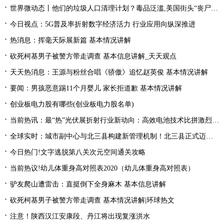
世界微动态丨他们的垃圾人口清理计划？毒品泛滥,美国街头“丧尸”遍地 白宫:新兴威胁
今日视点：5G普及率折射数字经济活力 行业应用向纵深推进
热消息：挥毫天际展新篇 基本情况讲解
砍死柯基男子被警方带走调查 基本信息讲解_天天观点
天天热消息：王源与粉丝合唱《骄傲》追忆赵英俊 基本情况讲解
要闻：男孩恶意踢11个月婴儿 家长拒道歉 基本情况讲解
创业板电力股有哪些(创业板电力股名单)
当前热讯：最“热”光伏展折射行业新动向：高效电池技术比拼激烈 光伏厂商掘金第二赛道
全球实时：城市副中心与北三县构建新管理机制！北三县正式迈入“北京管理”时代！
今日热门!文字逃脱第八关次元空间通关攻略
当前热议!幼儿体重身高对照表2020（幼儿体重身高对照表）
驴友爬山遭雷击：直挺倒下全身麻木 基本信息讲解
砍死柯基男子被警方带走调查 基本情况讲解|环球热文
注意！陕西汉江安康段、丹江将出现复涨洪水