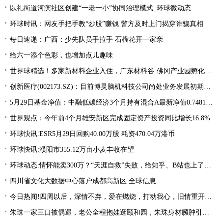
以礼街道河滨社区创建“一老一小”协同治理模式_环球微动态
环球时讯：网友手把手教“炒股”赚钱 警方及时上门揭穿诈骗真相
每日速递：广西：少先队员手拉手 石榴花开一家亲
给六一添个色彩，也增加点儿趣味
世界球精选！多家新材料企业入住，广东材料谷·佛冈产业园孵化器开业
创新医疗(002173.SZ)：目前博灵脑机科技公司尚处业务发展初期阶段 热议
5月29日基金净值：中融低碳经济3个月持有混合A最新净值0.7481，涨0.79%
世界观点：今年前4个月雄安新区完成固定资产投资同比增长16.8%
环球快讯:ESR5月29日回购40.00万股 耗资470.04万港币
环球快讯:濮阳市355.12万亩小麦丰收在望
环球动态:情怀能卖300万？“天涯自救”失败，给知乎、B站也上了一课
四川省文化大数据中心落户成都高新区 全球信息
今日热闻!四周以后，深情不弃，爱在燃烧，打动我心，旧情重开，终相拥复合
朱珠一家三口被偶遇，老公全程抱娃逛颐和园，朱珠身材臃肿引争议_天天热推荐