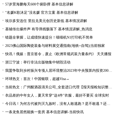
57岁景海鹏每天600个俯卧撑 基本信息讲解
“名媛K歌沐足”没名媛 官方立案 基本信息讲解
埃尔多安连任 里拉兑美元创历史新低 基本情况讲解
基辅传出爆炸声 有导弹残骸落下 基本情况讲解_热消息
错题全掌握，让成绩快速提分！喵喵机N1打印机不简单
2023佛山国际陶瓷装备与材料展交通指南(地铁+自驾)|当前独家
快讯！俄媒：普京签令，废止《欧洲常规武装力量条约》 天天播报
浙江宁波：举行非法出版物集中销毁活动
我盟争取到乡村振兴专项人居环境整治2023年中央预算内投资2000万元
环球热文：首次！中国银联，超越Visa→
当前热文：广州醒酒器清关公司_全套进口代理【报关报检知识整理】
衣品差的中年女人，夏天常穿“这4件”衣服，最好不要买 全球实时
今日讯！为何古代被判灭九族时，没有人敢逃跑？是不敢逃？还是不能逃
一条龙鱼居然能换一套房 基本信息讲解-当前快讯