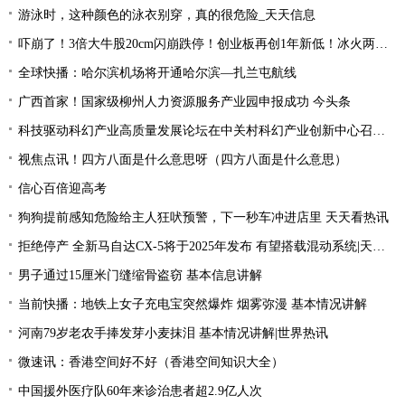
游泳时，这种颜色的泳衣别穿，真的很危险_天天信息
吓崩了！3倍大牛股20cm闪崩跌停！创业板再创1年新低！冰火两重天行情，该如何把握？ 今日快讯
全球快播：哈尔滨机场将开通哈尔滨—扎兰屯航线
广西首家！国家级柳州人力资源服务产业园申报成功 今头条
科技驱动科幻产业高质量发展论坛在中关村科幻产业创新中心召开 天天通讯
视焦点讯！四方八面是什么意思呀（四方八面是什么意思）
信心百倍迎高考
狗狗提前感知危险给主人狂吠预警，下一秒车冲进店里 天天看热讯
拒绝停产 全新马自达CX-5将于2025年发布 有望搭载混动系统|天天聚看点
男子通过15厘米门缝缩骨盗窃 基本信息讲解
当前快播：地铁上女子充电宝突然爆炸 烟雾弥漫 基本情况讲解
河南79岁老农手捧发芽小麦抹泪 基本情况讲解|世界热讯
微速讯：香港空间好不好（香港空间知识大全）
中国援外医疗队60年来诊治患者超2.9亿人次