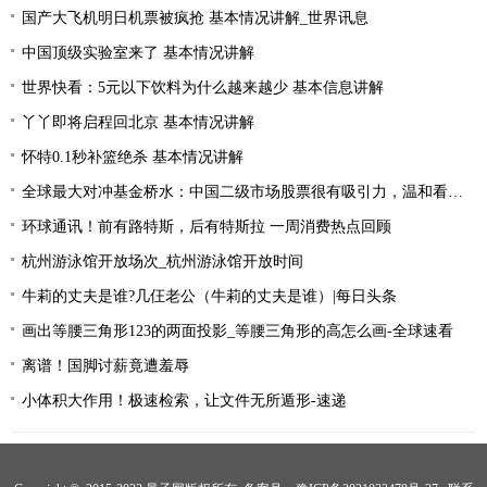
国产大飞机明日机票被疯抢 基本情况讲解_世界讯息
中国顶级实验室来了 基本情况讲解
世界快看：5元以下饮料为什么越来越少 基本信息讲解
丫丫即将启程回北京 基本情况讲解
怀特0.1秒补篮绝杀 基本情况讲解
全球最大对冲基金桥水：中国二级市场股票很有吸引力，温和看多中国资产|全球简讯
环球通讯！前有路特斯，后有特斯拉 一周消费热点回顾
杭州游泳馆开放场次_杭州游泳馆开放时间
牛莉的丈夫是谁?几仼老公（牛莉的丈夫是谁）|每日头条
画出等腰三角形123的两面投影_等腰三角形的高怎么画-全球速看
离谱！国脚讨薪竟遭羞辱
小体积大作用！极速检索，让文件无所遁形-速递