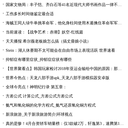
国家文物局：丰子恺、齐白石等41名近现代大师书画作品一律不准出境
工伤多长时间做鉴定最合适
海贼王同人绿牛单挑革命军，他化身柱间使用木遁擒住革命军军长！
当前速读：【战争艺术：赤潮】妖空-红线篇
天天播报:希尔薇老板娘怎么搞（搞丈毋娘小说）
Stein：湖人休赛期不太可能会在自由市场上表现活跃 世界速看
抑郁症有哪里症状_抑郁症症状有哪些
【世界聚看点】韩国玩家检讨2018年亚运会输给中国的原因：那一年是Uzi的时代！
世界今热点：天龙八部手游apk_天龙八部手游模拟器安卓版
全球今亮点！神明纪行录 第五章：
方差公式 计算公式_方差公式方差公式
氨气和氧化铜的化学方程式_氨气还原氧化铜方程式
新浪旅游_关于新浪旅游简介|环球视点
真的是惨！4月合资轿车销量榜：仅3款破2万，轩逸第3，速腾第16！