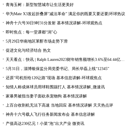
青海玉树：新型智慧城市让生活更美好
华为Mate X3发起折叠屏“减法革命” 满足你的既要又要还要|环球热议
神舟十六号30日9时31分发射 基本情况讲解-环球观热点
即时焦点：每一堂课都“润”心
5月29日华南地区苯酐市场走势下滑
促进文化与经济结合 热文
天天看点：快讯 | Ralph Lauren2023财年销售额增长3.6%至64.44亿美元
5月31日，淄博银保监分局党委书记、局长毕磊上线“12345”
还原“司机拒给120让路”现场 基本信息讲解-环球观焦点
知情人称成体球员用球鞋围踹打人 基本情况讲解_微速讯
家暴男被指当妻子面砍杀宠物狗 基本情况讲解
上百台收割机无法下高速 当地回应 基本情况讲解 天天热点评
神舟十六号载人飞行任务新闻发布会 基本信息讲解
产值高达230亿元！小菜“泡”出大产业 微资讯