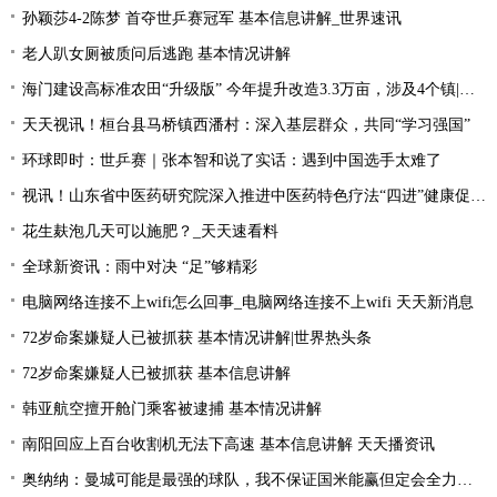
孙颖莎4-2陈梦 首夺世乒赛冠军 基本信息讲解_世界速讯
老人趴女厕被质问后逃跑 基本情况讲解
海门建设高标准农田“升级版” 今年提升改造3.3万亩，涉及4个镇|每日速读
天天视讯！桓台县马桥镇西潘村：深入基层群众，共同“学习强国”
环球即时：世乒赛｜张本智和说了实话：遇到中国选手太难了
视讯！山东省中医药研究院深入推进中医药特色疗法“四进”健康促进行动
花生麸泡几天可以施肥？_天天速看料
全球新资讯：雨中对决 “足”够精彩
电脑网络连接不上wifi怎么回事_电脑网络连接不上wifi 天天新消息
72岁命案嫌疑人已被抓获 基本情况讲解|世界热头条
72岁命案嫌疑人已被抓获 基本信息讲解
韩亚航空擅开舱门乘客被逮捕 基本情况讲解
南阳回应上百台收割机无法下高速 基本信息讲解 天天播资讯
奥纳纳：曼城可能是最强的球队，我不保证国米能赢但定会全力以赴|环球最新