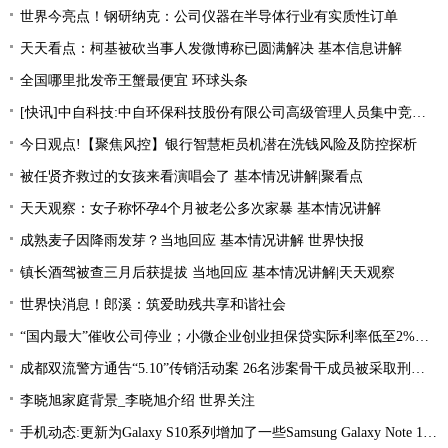
世界今亮点！钢研纳克：公司仪器在半导体行业有实质性订单
天天看点：柯基被砍当事人发微博称已圆满解决 基本信息讲解
全国哪里批发帝王蟹最便宜 环球头条
[快讯]中自科技:中自环保科技股份有限公司高级管理人员集中竞价减持股份进展|观焦点
今日观点!【聚焦风控】银行智慧柜员机潜在洗钱风险及防控探析
被任贤齐救过的女孩来看演唱会了 基本情况讲解|聚看点
天天观察：女子称怀孕4个月被老公多次家暴 基本情况讲解
成熟麦子因降雨发芽？当地回应 基本情况讲解 世界快报
镇长酒驾被查三月后获提拔 当地回应 基本情况讲解|天天观察
世界快消息！郎溪：筑爱助残共享和谐社会
“国内最大”催收公司停业；小微企业创业担保贷实际利率低至2%左右；趣店、爱财注销小贷牌照丨21消费金融参考-当前看点
成都双流警方通告“5.10”传销活动案 26名涉案骨干成员被采取刑事强制措施 环球热文
李晓旭家庭背景_李晓旭介绍 世界关注
手机动态:更新为Galaxy S10系列增加了一些Samsung Galaxy Note 10功能|环球消息