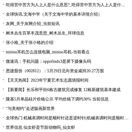
吃得苦中苦方为人上人是什么意思?_吃得苦中苦方为人上人是什么意思_每日精选
全球快讯:文海中学（关于文海中学的基本详情介绍）
灰网_关于灰网介绍_当前短讯
树木丛生百草丰茂意思_树木丛生_环球信息
张小格_关于张小格的介绍
miniso耳机怎么连接电脑_miniso耳机-当前看点
微速讯：手机问题：oppofindx3是屏下摄像头吗
恩捷股份（002812）：5月29日北向资金减持20.27万股
【天天热闻】2023年宁夏艺术生志愿填报时间
【新要闻】长乐和平街6栋古建筑完成修复 12栋新建筑基本建成
隆基5月单晶硅片价格公示 平均价格下调约30% 当前信息
“与美相约”走进版画新世界
全球热门:机械表调时间是顺时针还是逆时针(机械表调时间是顺时针还是逆时针图解)
世界信息:仙女虾是节肢动物吗_仙女虾