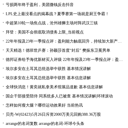
亏损两年终于盈利，美团撒钱反击抖音
LPL史上最没看点的揭幕战？夏季赛第一场就是厨王争霸！
中超第10轮一场焦点战，沧州雄狮主场对阵武汉三镇
拜登：美国不会彻底取消债务上限_当前视点
22年年报及23年一季报点评：盈利能力触底回升，持续加大新产品研发
天天精选！德班世乒赛：孙颖莎首度“封后” 樊振东卫冕男单
德邦证券给予海优新材买入评级 22年年报及23年一季报点评：盈利能力触底回升 持续加大新产品研发
埃尔多安在土耳其总统选举中获胜 基本情况讲解
埃尔多安在土耳其总统选举中获胜 基本信息讲解
全球快消息！黄奕就私拿美术馆展品道歉 基本信息讲解
国企干部接受陪侍 同系统多人已被查 基本情况讲解|环球滚动
怎样如何瘦大腿？哪些运动效果好 当前热讯
贝壳-W(02423)5月26日斥资2000万美元回购388.36万股
arrange的名词复数 arrange的名词-环球今头条