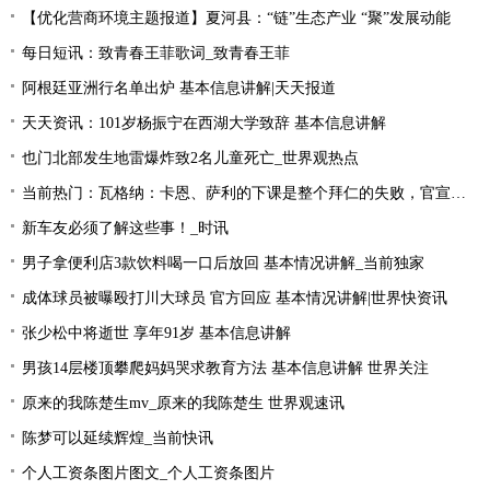
【优化营商环境主题报道】夏河县：“链”生态产业 “聚”发展动能
每日短讯：致青春王菲歌词_致青春王菲
阿根廷亚洲行名单出炉 基本信息讲解|天天报道
天天资讯：101岁杨振宁在西湖大学致辞 基本信息讲解
也门北部发生地雷爆炸致2名儿童死亡_世界观热点
当前热门：瓦格纳：卡恩、萨利的下课是整个拜仁的失败，官宣的时机让我无言
新车友必须了解这些事！_时讯
男子拿便利店3款饮料喝一口后放回 基本情况讲解_当前独家
成体球员被曝殴打川大球员 官方回应 基本情况讲解|世界快资讯
张少松中将逝世 享年91岁 基本信息讲解
男孩14层楼顶攀爬妈妈哭求教育方法 基本信息讲解 世界关注
原来的我陈楚生mv_原来的我陈楚生 世界观速讯
陈梦可以延续辉煌_当前快讯
个人工资条图片图文_个人工资条图片