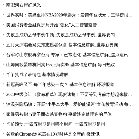
南淝河右岸好风光
世界实时：美媒重排NBA2020年选秀：爱德华兹状元，三球榜眼，哈里伯顿探花
美国消费者金融保护局开始“强化”人工智能监管
失败是成功之母事例牛顿_失败是成功之母事例_世界要闻
五月天演唱会疑克扣志愿者伙食 基本信息讲解_世界新要闻
台军称山东舰再穿台海 专家：已常态化 基本信息讲解_焦点速讯
山姆同款蛋糕杭州卖165上海卖95 基本信息讲解 每日热议
丫丫笑成了表情包 基本情况讲解
新冠高峰又至 每半年感染一次？ 基本信息讲解 环球报道
2023中级会计《救命稻草》现货速抢！不要等到考前才想起来救命稻草！
泸溪兴隆场镇：开展“小手牵大手，爱护能溪河”宣传教育活动 每日速读
家暴男被指当妻子面砍杀宠物狗 事后淡定处理狗的尸体
当前滚动:十四五时期是指哪个时间_十四五时期是指
谷歌的Chrome浏览器在10岁时将是全新的 微速讯