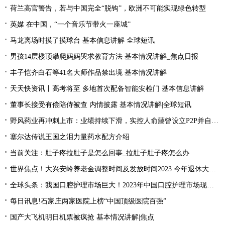
荷兰高官警告，若与中国完全“脱钩”，欧洲不可能实现绿色转型
英媒 在中国，“一个音乐节带火一座城”
马龙离场时摸了摸球台 基本信息讲解 全球短讯
男孩14层楼顶攀爬妈妈哭求教育方法 基本情况讲解_焦点日报
丰子恺齐白石等41名大师作品禁出境 基本情况讲解
天天快资讯丨高考将至 多地首次配备智能安检门 基本信息讲解
董事长接受有偿陪侍被查 内情披露 基本情况讲解|全球短讯
野风药业再冲刺上市：业绩持续下滑，实控人俞蘠曾设立P2P并自融 天天观察
塞尔达传说王国之泪力量药水配方介绍
当前关注：肚子疼拉肚子是怎么回事_拉肚子肚子疼怎么办
世界焦点！大兴安岭养老金调整时间及发放时间2023 今年退休大概会涨的的？
全球头条：我国口腔护理市场巨大！2023年中国口腔护理市场现状分析
每日讯息!石家庄两家医院上榜“中国顶级医院百强”
国产大飞机明日机票被疯抢 基本情况讲解|焦点