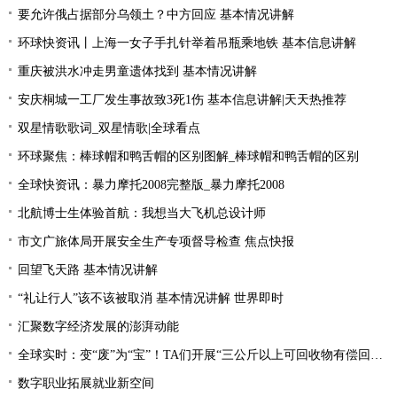
要允许俄占据部分乌领土？中方回应 基本情况讲解
环球快资讯丨上海一女子手扎针举着吊瓶乘地铁 基本信息讲解
重庆被洪水冲走男童遗体找到 基本情况讲解
安庆桐城一工厂发生事故致3死1伤 基本信息讲解|天天热推荐
双星情歌歌词_双星情歌|全球看点
环球聚焦：棒球帽和鸭舌帽的区别图解_棒球帽和鸭舌帽的区别
全球快资讯：暴力摩托2008完整版_暴力摩托2008
北航博士生体验首航：我想当大飞机总设计师
市文广旅体局开展安全生产专项督导检查 焦点快报
回望飞天路 基本情况讲解
“礼让行人”该不该被取消 基本情况讲解 世界即时
汇聚数字经济发展的澎湃动能
全球实时：变“废”为“宝”！TA们开展“三公斤以上可回收物有偿回收”宣传活动
数字职业拓展就业新空间