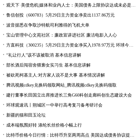
观天下·美债危机|媒体和业内人士：美国债务上限协议达成未必是“好消息”
鲁信创投（600783）5月29日主力资金净卖出1137.86万元
波音据悉在争取沙特航司利雅得的飞机大单
宝山管理中心文苑社区：廉政宣讲进社区 廉洁电影入人心
方直科技（300235）5月29日主力资金净买入1978.97万元 环球今亮点
“礼让行人”该不该被取消 基本信息讲解
部长酒后闯宿舍猥亵女实习生 基本信息讲解
被砍死柯基主人:对方家人说不是大事 基本情况讲解
腾讯视频cdkey兑换码领取网站_腾讯视频cdkey兑换码领取
建行董事长田国立出席推进长三角G60科创走廊科创生态建设大会
环球观速讯丨朔城区一中举行高考复习备考研讨会
新疆的猫和田玉论坛
成本端氛围好转 涤纶长丝价格小幅上行
比特币价格今日行情：比特币升至两周高点 美国达成债务协议提振风险偏好