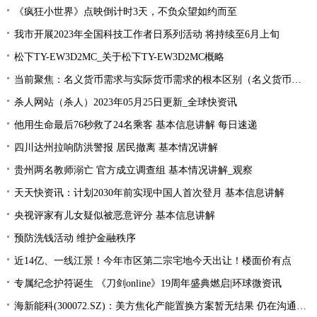
《疯狂小世界》点映倒计时3天，不负众望如约而至
我市开展2023年全国科技工作者日系列活动 将持续至6月上旬
松下TY-EW3D2MC_关于松下TY-EW3D2MC概略
当前聚焦：名义货币需求与实际货币需求的根本区别（名义货币需求与实际货币需求）
杀人网站（杀人）2023年05月25日更新_全球快资讯
他用生命最后76秒救了24名乘客 基本信息讲解 每日速递
四川达州拉响防洪警报 居民撤离 基本情况讲解
贵州两名教师溺亡 官方成立调查组 基本情况讲解_观察
天天快资讯：计划2030年前实现中国人首次登月 基本信息讲解
央视评家有儿女疑似被恶意评分 基本信息讲解
预防洗钱活动 维护金融秩序
近14亿、一线江景！今年市区第二宗宅地今天出让！楼面价有点
专属纪念护符诞生 《刀剑online》19周年盛典燃启|环球微资讯
海新能科(300072.SZ)：美方焦化产能置换方案暂无结果 仍在沟通过程中|环球观点