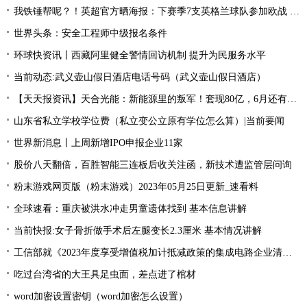
我铁锤帮呢？！英超官方晒海报：下赛季7支英格兰球队参加欧战 全球新动态
世界头条：安全工程师中级报名条件
环球快资讯丨西藏阿里健全警情回访机制 提升为民服务水平
当前动态:武义壶山假日酒店电话号码（武义壶山假日酒店）
【天天报资讯】天合光能：新能源里的叛军！套现80亿，6月还有一个大雷
山东省私立学校学位费（私立变公立原有学位怎么算）|当前要闻
世界新消息丨上周新增IPO申报企业11家
股价八天翻倍，百胜智能三连板后收关注函，新技术遭监管层问询
粉末游戏网页版（粉末游戏）2023年05月25日更新_速看料
全球速看：重庆被洪水冲走男童遗体找到 基本信息讲解
当前快报:女子骨折做手术后左腿变长2.3厘米 基本情况讲解
工信部就《2023年度享受增值税加计抵减政策的集成电路企业清单制定工作有关要求》征求意见
吃过台湾省的大王具足虫面，差点进了棺材
word加密设置密钥（word加密怎么设置）