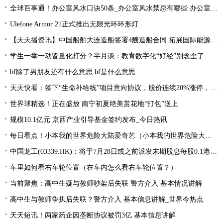
全球百事通！办公室风水口诀50条_办公室风水禁忌有哪些 办公室风水禁忌大全
Ulefone Armor 21正式推出无限光环环形灯
【天天播资讯】中国船舶大连造船签署4艘造船合同 拓展国际能源运输领域合作
学生一举一动皆量化打分？半月谈：教育数字化“好经”别念歪了_环球今亮点
bf除了男朋友还有什么意思 bf是什么意思
天天快看：签下“生命补给线”项目意向协议，股价连续20%涨停，这家公司获机构扎堆关注
世界球精选！正在盛放 南宁初夏绝美赏花地“打包”送上
规模10.1亿元 京西产业引导基金签约发布_今日热讯
每日看点！小本我的世界危险大陆爱奇艺（小本我的世界危险大陆）
中国龙工(03339.HK)：将于7月28日或之前派发末期股息每股0.1港元-世界微资讯
车里如何看右车轮位置（在车内怎么看右车轮位置？）
当前聚焦：高中生疑与教师吵架后失联 警方介入 基本情况讲解
高中生与教师争执后失联？警方介入 基本信息讲解_世界今热点
天天短讯！两家药企因垄断协议被罚3亿 基本信息讲解