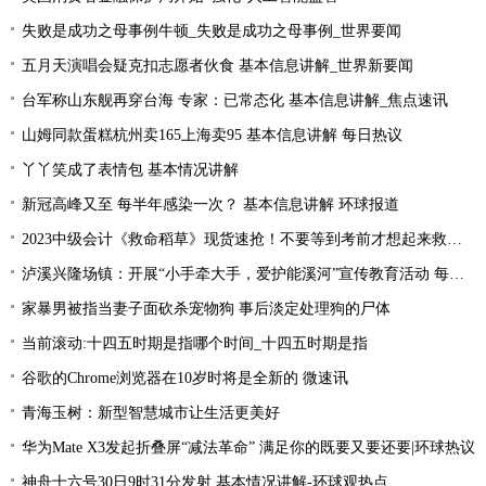
失败是成功之母事例牛顿_失败是成功之母事例_世界要闻
五月天演唱会疑克扣志愿者伙食 基本信息讲解_世界新要闻
台军称山东舰再穿台海 专家：已常态化 基本信息讲解_焦点速讯
山姆同款蛋糕杭州卖165上海卖95 基本信息讲解 每日热议
丫丫笑成了表情包 基本情况讲解
新冠高峰又至 每半年感染一次？ 基本信息讲解 环球报道
2023中级会计《救命稻草》现货速抢！不要等到考前才想起来救命稻草！
泸溪兴隆场镇：开展“小手牵大手，爱护能溪河”宣传教育活动 每日速读
家暴男被指当妻子面砍杀宠物狗 事后淡定处理狗的尸体
当前滚动:十四五时期是指哪个时间_十四五时期是指
谷歌的Chrome浏览器在10岁时将是全新的 微速讯
青海玉树：新型智慧城市让生活更美好
华为Mate X3发起折叠屏“减法革命” 满足你的既要又要还要|环球热议
神舟十六号30日9时31分发射 基本情况讲解-环球观热点