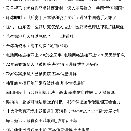
天天视讯！桓台县马桥镇西潘村：深入基层群众，共同“学习强国”
环球即时：世乒赛｜张本智和说了实话：遇到中国选手太难了
视讯！山东省中医药研究院深入推进中医药特色疗法“四进”健康促进行动
花生麸泡几天可以施肥？_天天速看料
全球新资讯：雨中对决 “足”够精彩
电脑网络连接不上wifi怎么回事_电脑网络连接不上wifi 天天新消息
72岁命案嫌疑人已被抓获 基本情况讲解|世界热头条
72岁命案嫌疑人已被抓获 基本信息讲解
韩亚航空擅开舱门乘客被逮捕 基本情况讲解
南阳回应上百台收割机无法下高速 基本信息讲解 天天播资讯
奥纳纳：曼城可能是最强的球队，我不保证国米能赢但定会全力以赴|环球最新
【优化营商环境主题报道】夏河县：“链”生态产业 “聚”发展动能
每日短讯：致青春王菲歌词_致青春王菲
阿根廷亚洲行名单出炉 基本信息讲解|天天报道