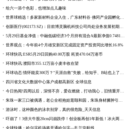
给六一添个色彩，也增加点儿趣味
世界球精选！多家新材料企业入住，广东材料谷·佛冈产业园孵化器开业
创新医疗(002173.SZ)：目前博灵脑机科技公司尚处业务发展初期阶段 热议
5月29日基金净值：中融低碳经济3个月持有混合A最新净值0.7481，涨0.79%
世界观点：今年前4个月雄安新区完成固定资产投资同比增长16.8%
环球快讯:ESR5月29日回购40.00万股 耗资470.04万港币
环球快讯:濮阳市355.12万亩小麦丰收在望
环球动态:情怀能卖300万？“天涯自救”失败，给知乎、B站也上了一课
四川省文化大数据中心落户成都高新区 全球信息
今日热闻!四周以后，深情不弃，爱在燃烧，打动我心，旧情重开，终相拥复合
朱珠一家三口被偶遇，老公全程抱娃逛颐和园，朱珠身材臃肿引争议_天天热推荐
游泳时，这种颜色的泳衣别穿，真的很危险_天天信息
吓崩了！3倍大牛股20cm闪崩跌停！创业板再创1年新低！冰火两重天行情，该如何把握？ 今日快讯
全球快播：哈尔滨机场将开通哈尔滨—扎兰屯航线