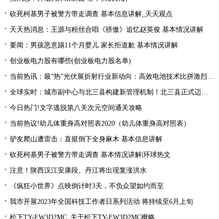
砍死柯基男子被警方带走调查 基本信息讲解_天天观点
天天热消息：王源与粉丝合唱《骄傲》追忆赵英俊 基本情况讲解
要闻：男孩恶意踢11个月婴儿 家长拒道歉 基本情况讲解
创业板电力股有哪些(创业板电力股名单)
当前热讯：最“热”光伏展折射行业新动向：高效电池技术比拼激烈 光伏厂商掘金第二赛道
全球实时：城市副中心与北三县构建新管理机制！北三县正式迈入“北京管理”时代！
今日热门!文字逃脱第八关次元空间通关攻略
当前热议!幼儿体重身高对照表2020（幼儿体重身高对照表）
驴友爬山遭雷击：直挺倒下全身麻木 基本信息讲解
砍死柯基男子被警方带走调查 基本情况讲解|环球热文
注意！陕西汉江安康段、丹江将出现复涨洪水
《疯狂小世界》点映倒计时3天，不负众望如约而至
我市开展2023年全国科技工作者日系列活动 将持续至6月上旬
松下TY-EW3D2MC_关于松下TY-EW3D2MC概略