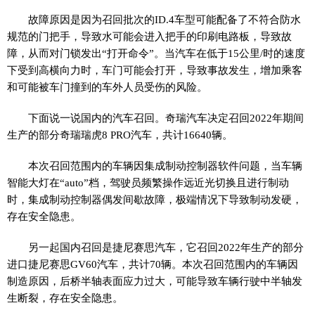
故障原因是因为召回批次的ID.4车型可能配备了不符合防水
规范的门把手，导致水可能会进入把手的印刷电路板，导致故
障，从而对门锁发出“打开命令”。当汽车在低于15公里/时的速度
下受到高横向力时，车门可能会打开，导致事故发生，增加乘客
和可能被车门撞到的车外人员受伤的风险。
下面说一说国内的汽车召回。奇瑞汽车决定召回2022年期间
生产的部分奇瑞瑞虎8 PRO汽车，共计16640辆。
本次召回范围内的车辆因集成制动控制器软件问题，当车辆
智能大灯在“auto”档，驾驶员频繁操作远近光切换且进行制动
时，集成制动控制器偶发间歇故障，极端情况下导致制动发硬，
存在安全隐患。
另一起国内召回是捷尼赛思汽车，它召回2022年生产的部分
进口捷尼赛思GV60汽车，共计70辆。本次召回范围内的车辆因
制造原因，后桥半轴表面应力过大，可能导致车辆行驶中半轴发
生断裂，存在安全隐患。