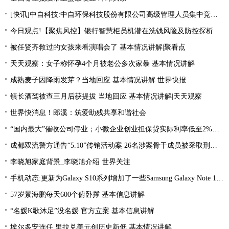
[快讯]中自科技:中自环保科技股份有限公司高级管理人员集中竞价减持股份进展|观焦点
今日观点!【聚焦风控】银行智慧柜员机潜在洗钱风险及防控探析
被任贤齐救过的女孩来看演唱会了 基本情况讲解|聚看点
天天观察：女子称怀孕4个月被老公多次家暴 基本情况讲解
成熟麦子因降雨发芽？当地回应 基本情况讲解 世界快报
镇长酒驾被查三月后获提拔 当地回应 基本情况讲解|天天观察
世界快消息！郎溪：筑爱助残共享和谐社会
“国内最大”催收公司停业；小微企业创业担保贷实际利率低至2%左右；趣店、爱财注销小贷牌照丨21消费金融参考-当前看点
成都双流警方通告“5.10”传销活动案 26名涉案骨干成员被采取刑事强制措施 环球热文
李晓旭家庭背景_李晓旭介绍 世界关注
手机动态:更新为Galaxy S10系列增加了一些Samsung Galaxy Note 10功能|环球消息
57岁景海鹏每天600个俯卧撑 基本信息讲解
“名媛K歌沐足”没名媛 官方立案 基本信息讲解
埃尔多安连任 里拉兑美元创历史新低 基本情况讲解