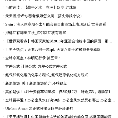
当前速读：【战争艺术：赤潮】妖空-红线篇
天天播报:希尔薇老板娘怎么搞（搞丈毋娘小说）
Stein：湖人休赛期不太可能会在自由市场上表现活跃 世界速看
抑郁症有哪里症状_抑郁症症状有哪些
【世界聚看点】韩国玩家检讨2018年亚运会输给中国的原因：那一年是Uzi的时代！
世界今热点：天龙八部手游apk_天龙八部手游模拟器安卓版
全球今亮点！神明纪行录 第五章：
方差公式 计算公式_方差公式方差公式
氨气和氧化铜的化学方程式_氨气还原氧化铜方程式
新浪旅游_关于新浪旅游简介|环球视点
真的是惨！4月合资轿车销量榜：仅3款破2万，轩逸第3，速腾第16！
全球百事通！办公室风水口诀50条_办公室风水禁忌有哪些 办公室风水禁忌大全
Ulefone Armor 21正式推出无限光环环形灯
【天天播资讯】中国船舶大连造船签署4艘造船合同 拓展国际能源运输领域合作