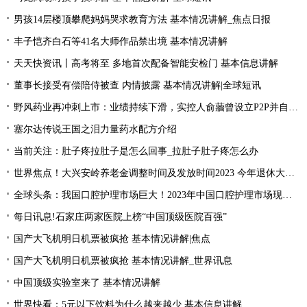
男孩14层楼顶攀爬妈妈哭求教育方法 基本情况讲解_焦点日报
丰子恺齐白石等41名大师作品禁出境 基本情况讲解
天天快资讯丨高考将至 多地首次配备智能安检门 基本信息讲解
董事长接受有偿陪侍被查 内情披露 基本情况讲解|全球短讯
野风药业再冲刺上市：业绩持续下滑，实控人俞蘠曾设立P2P并自融 天天观察
塞尔达传说王国之泪力量药水配方介绍
当前关注：肚子疼拉肚子是怎么回事_拉肚子肚子疼怎么办
世界焦点！大兴安岭养老金调整时间及发放时间2023 今年退休大概会涨的的？
全球头条：我国口腔护理市场巨大！2023年中国口腔护理市场现状分析
每日讯息!石家庄两家医院上榜“中国顶级医院百强”
国产大飞机明日机票被疯抢 基本情况讲解|焦点
国产大飞机明日机票被疯抢 基本情况讲解_世界讯息
中国顶级实验室来了 基本情况讲解
世界快看：5元以下饮料为什么越来越少 基本信息讲解