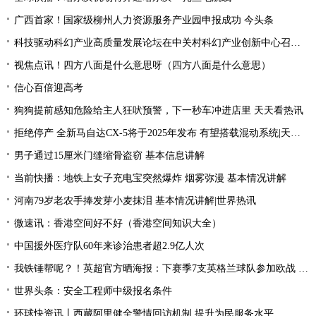
广西首家！国家级柳州人力资源服务产业园申报成功 今头条
科技驱动科幻产业高质量发展论坛在中关村科幻产业创新中心召开 天天通讯
视焦点讯！四方八面是什么意思呀（四方八面是什么意思）
信心百倍迎高考
狗狗提前感知危险给主人狂吠预警，下一秒车冲进店里 天天看热讯
拒绝停产 全新马自达CX-5将于2025年发布 有望搭载混动系统|天天聚看点
男子通过15厘米门缝缩骨盗窃 基本信息讲解
当前快播：地铁上女子充电宝突然爆炸 烟雾弥漫 基本情况讲解
河南79岁老农手捧发芽小麦抹泪 基本情况讲解|世界热讯
微速讯：香港空间好不好（香港空间知识大全）
中国援外医疗队60年来诊治患者超2.9亿人次
我铁锤帮呢？！英超官方晒海报：下赛季7支英格兰球队参加欧战 全球新动态
世界头条：安全工程师中级报名条件
环球快资讯丨西藏阿里健全警情回访机制 提升为民服务水平