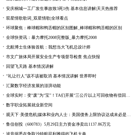
安庆桐城一工厂发生事故致3死1伤 基本信息讲解|天天热推荐
双星情歌歌词_双星情歌|全球看点
环球聚焦：棒球帽和鸭舌帽的区别图解_棒球帽和鸭舌帽的区别
全球快资讯：暴力摩托2008完整版_暴力摩托2008
北航博士生体验首航：我想当大飞机总设计师
市文广旅体局开展安全生产专项督导检查 焦点快报
回望飞天路 基本情况讲解
“礼让行人”该不该被取消 基本情况讲解 世界即时
汇聚数字经济发展的澎湃动能
全球实时：变“废”为“宝”！TA们开展“三公斤以上可回收物有偿回收”宣传活动
数字职业拓展就业新空间
观天下·美债危机|媒体和业内人士：美国债务上限协议达成未必是“好消息”
鲁信创投（600783）5月29日主力资金净卖出1137.86万元
波音据悉在争取沙特航司利雅得的飞机大单