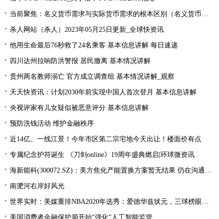
当前聚焦：名义货币需求与实际货币需求的根本区别（名义货币需求与实际货币需求）
杀人网站（杀人）2023年05月25日更新_全球快资讯
他用生命最后76秒救了24名乘客 基本信息讲解 每日速递
四川达州拉响防洪警报 居民撤离 基本情况讲解
贵州两名教师溺亡 官方成立调查组 基本情况讲解_观察
天天快资讯：计划2030年前实现中国人首次登月 基本信息讲解
央视评家有儿女疑似被恶意评分 基本信息讲解
预防洗钱活动 维护金融秩序
近14亿、一线江景！今年市区第二宗宅地今天出让！楼面价有点
专属纪念护符诞生 《刀剑online》19周年盛典燃启|环球微资讯
海新能科(300072.SZ)：美方焦化产能置换方案暂无结果 仍在沟通过程中|环球观点
南淝河右岸好风光
世界实时：美媒重排NBA2020年选秀：爱德华兹状元，三球榜眼，哈里伯顿探花
美国消费者金融保护局开始“强化”人工智能监管