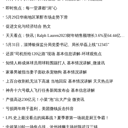
即时焦点：每一堂课都“润”心
5月29日华南地区苯酐市场走势下滑
促进文化与经济结合 热文
天天看点：快讯 | Ralph Lauren2023财年销售额增长3.6%至64.44亿美元
5月31日，淄博银保监分局党委书记、局长毕磊上线“12345”
还原“司机拒给120让路”现场 基本信息讲解-环球观焦点
知情人称成体球员用球鞋围踹打人 基本情况讲解_微速讯
家暴男被指当妻子面砍杀宠物狗 基本情况讲解
上百台收割机无法下高速 当地回应 基本情况讲解 天天热点评
神舟十六号载人飞行任务新闻发布会 基本信息讲解
产值高达230亿元！小菜“泡”出大产业 微资讯
亏损两年终于盈利，美团撒钱反击抖音
LPL史上最没看点的揭幕战？夏季赛第一场就是厨王争霸！
中超第10轮一场焦点战，沧州雄狮主场对阵武汉三镇