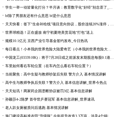
学生一举一动皆量化打分？半月谈：教育数字化“好经”别念歪了_环球今亮点
bf除了男朋友还有什么意思 bf是什么意思
天天快看：签下“生命补给线”项目意向协议，股价连续20%涨停，这家公司获机构扎堆关注
世界球精选！正在盛放 南宁初夏绝美赏花地“打包”送上
规模10.1亿元 京西产业引导基金签约发布_今日热讯
每日看点！小本我的世界危险大陆爱奇艺（小本我的世界危险大陆）
中国龙工(03339.HK)：将于7月28日或之前派发末期股息每股0.1港元-世界微资讯
车里如何看右车轮位置（在车内怎么看右车轮位置？）
当前聚焦：高中生疑与教师吵架后失联 警方介入 基本情况讲解
高中生与教师争执后失联？警方介入 基本信息讲解_世界今热点
天天短讯！两家药企因垄断协议被罚3亿 基本信息讲解
孙颖莎4-2陈梦 首夺世乒赛冠军 基本信息讲解_世界速讯
老人趴女厕被质问后逃跑 基本情况讲解
海门建设高标准农田“升级版” 今年提升改造3.3万亩，涉及4个镇|每日速读