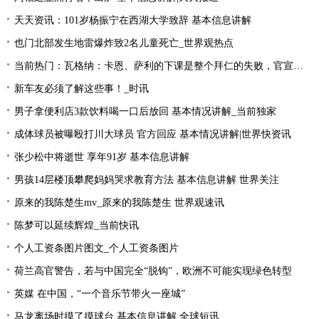
天天资讯：101岁杨振宁在西湖大学致辞 基本信息讲解
也门北部发生地雷爆炸致2名儿童死亡_世界观热点
当前热门：瓦格纳：卡恩、萨利的下课是整个拜仁的失败，官宣的时机让我无言
新车友必须了解这些事！_时讯
男子拿便利店3款饮料喝一口后放回 基本情况讲解_当前独家
成体球员被曝殴打川大球员 官方回应 基本情况讲解|世界快资讯
张少松中将逝世 享年91岁 基本信息讲解
男孩14层楼顶攀爬妈妈哭求教育方法 基本信息讲解 世界关注
原来的我陈楚生mv_原来的我陈楚生 世界观速讯
陈梦可以延续辉煌_当前快讯
个人工资条图片图文_个人工资条图片
荷兰高官警告，若与中国完全“脱钩”，欧洲不可能实现绿色转型
英媒 在中国，“一个音乐节带火一座城”
马龙离场时摸了摸球台 基本信息讲解 全球短讯