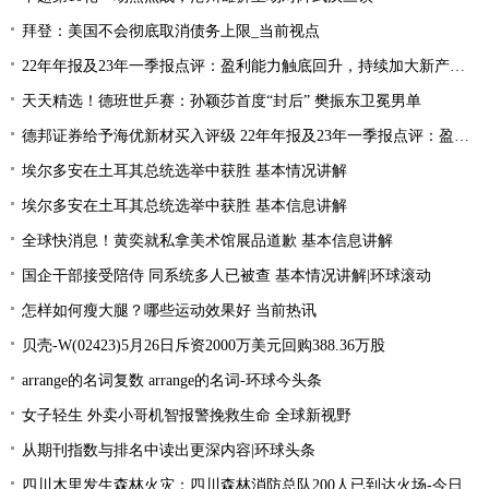
拜登：美国不会彻底取消债务上限_当前视点
22年年报及23年一季报点评：盈利能力触底回升，持续加大新产品研发
天天精选！德班世乒赛：孙颖莎首度“封后” 樊振东卫冕男单
德邦证券给予海优新材买入评级 22年年报及23年一季报点评：盈利能力触底回升 持续加大新产品研发
埃尔多安在土耳其总统选举中获胜 基本情况讲解
埃尔多安在土耳其总统选举中获胜 基本信息讲解
全球快消息！黄奕就私拿美术馆展品道歉 基本信息讲解
国企干部接受陪侍 同系统多人已被查 基本情况讲解|环球滚动
怎样如何瘦大腿？哪些运动效果好 当前热讯
贝壳-W(02423)5月26日斥资2000万美元回购388.36万股
arrange的名词复数 arrange的名词-环球今头条
女子轻生 外卖小哥机智报警挽救生命 全球新视野
从期刊指数与排名中读出更深内容|环球头条
四川木里发生森林火灾：四川森林消防总队200人已到达火场-今日关注