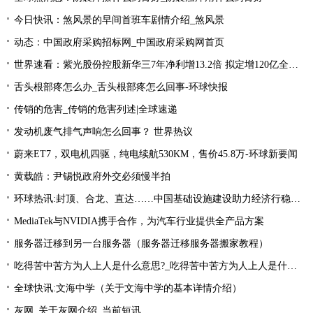
今日快讯：煞风景的早间首班车剧情介绍_煞风景
动态：中国政府采购招标网_中国政府采购网首页
世界速看：紫光股份控股新华三7年净利增13.2倍 拟定增120亿全控标的整体估值达503亿
舌头根部疼怎么办_舌头根部疼怎么回事-环球快报
传销的危害_传销的危害列述|全球速递
发动机废气排气声响怎么回事？ 世界热议
蔚来ET7，双电机四驱，纯电续航530KM，售价45.8万-环球新要闻
黄载皓：尹锡悦政府外交必须慢半拍
环球热讯:封顶、合龙、直达……中国基础设施建设助力经济行稳致远
MediaTek与NVIDIA携手合作，为汽车行业提供全产品方案
服务器迁移到另一台服务器（服务器迁移服务器搬家教程）
吃得苦中苦方为人上人是什么意思?_吃得苦中苦方为人上人是什么意思_每日精选
全球快讯:文海中学（关于文海中学的基本详情介绍）
灰网_关于灰网介绍_当前短讯