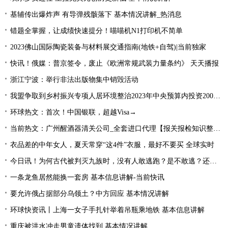
基辅传出爆炸声 有导弹残骸落下 基本情况讲解_热消息
错题全掌握，让成绩快速提分！喵喵机N1打印机不简单
2023佛山国际陶瓷装备与材料展交通指南(地铁+自驾)|当前独家
快讯！俄媒：普京签令，废止《欧洲常规武装力量条约》 天天播报
浙江宁波：举行非法出版物集中销毁活动
我盟争取到乡村振兴专项人居环境整治2023年中央预算内投资2000万元
环球热文：首次！中国银联，超越Visa→
当前热文：广州醒酒器清关公司_全套进口代理【报关报检知识整理】
衣品差的中年女人，夏天常穿“这4件”衣服，最好不要买 全球实时
今日讯！为何古代被判灭九族时，没有人敢逃跑？是不敢逃？还是不能逃
一条龙鱼居然能换一套房 基本信息讲解-当前快讯
要允许俄占据部分乌领土？中方回应 基本情况讲解
环球快资讯丨上海一女子手扎针举着吊瓶乘地铁 基本信息讲解
重庆被洪水冲走男童遗体找到 基本情况讲解