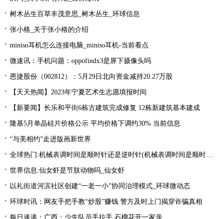
树木丛生百草丰茂意思_树木丛生_环球信息
张小格_关于张小格的介绍
miniso耳机怎么连接电脑_miniso耳机-当前看点
微速讯：手机问题：oppofindx3是屏下摄像头吗
恩捷股份（002812）：5月29日北向资金减持20.27万股
【天天热闻】2023年宁夏艺术生志愿填报时间
【新要闻】长乐和平街6栋古建筑完成修复 12栋新建筑基本建成
隆基5月单晶硅片价格公示 平均价格下调约30% 当前信息
“与美相约”走进版画新世界
全球热门:机械表调时间是顺时针还是逆时针(机械表调时间是顺时针还是逆时针图解)
世界信息:仙女虾是节肢动物吗_仙女虾
以礼街道河滨社区创建“一老一小”协同治理模式_环球微动态
环球时讯：网友手把手教“炒股”赚钱 警方及时上门揭穿诈骗真相
每日速递：广西：少先队员手拉手 石榴花开一家亲