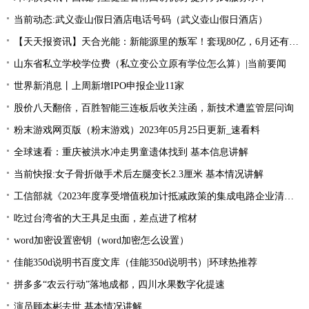
当前动态:武义壶山假日酒店电话号码（武义壶山假日酒店）
【天天报资讯】天合光能：新能源里的叛军！套现80亿，6月还有一个大雷
山东省私立学校学位费（私立变公立原有学位怎么算）|当前要闻
世界新消息丨上周新增IPO申报企业11家
股价八天翻倍，百胜智能三连板后收关注函，新技术遭监管层问询
粉末游戏网页版（粉末游戏）2023年05月25日更新_速看料
全球速看：重庆被洪水冲走男童遗体找到 基本信息讲解
当前快报:女子骨折做手术后左腿变长2.3厘米 基本情况讲解
工信部就《2023年度享受增值税加计抵减政策的集成电路企业清单制定工作有关要求》征求意见
吃过台湾省的大王具足虫面，差点进了棺材
word加密设置密钥（word加密怎么设置）
佳能350d说明书百度文库（佳能350d说明书）|环球热推荐
拼多多“农云行动”落地成都，四川水果数字化提速
演员顾本彬去世 基本情况讲解