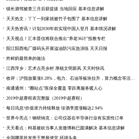
镇长酒驾被查三月后获提拔 当地回应 基本信息讲解
天天热文：丫丫一到家就被竹子包围了 基本信息讲解
天天热资讯！计划2030年前实现中国人登月 基本情况讲解
天天视点！汇丰晋信将联合推出“养老36计”投教专栏
阳江阳西电厂煤码头开展溢油防污应急演练 天天日报
炸鲜奶最简单的做法
江西萍乡：艺术点亮乡村 厚植文明新风 天天时快讯
收评：沪指放量涨0.28%，电力、石油等板块拉升，算力概念等活跃 每日关注
南通通州：“圈站点”医保全覆盖 零距离服务暖人心
2019中超赛程表完整版（2019中超赛程）
每日讯息!价值潜力持续释放 珍酒李渡涨幅达2.94%
世界今亮点！钢研纳克：公司仪器在半导体行业有实质性订单
天天看点：柯基被砍当事人发微博称已圆满解决 基本信息讲解
全国哪里批发帝王蟹最便宜 环球头条