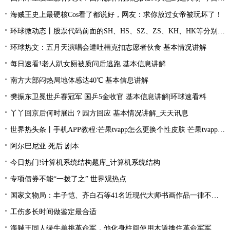
海贼王史上最硬核Cos看了都说好，网友：求你放过女帝被玩坏了！
环球微动态丨股票代码前面的SH、HS、SZ、ZS、KH、HK等分别是什么意思？
环球热文：五月天演唱会遭吐槽克扣志愿者伙食 基本情况讲解
每日速看!老人趴女厕被质问后逃跑 基本信息讲解
南方大部闷热局地体感达40℃ 基本信息讲解
樊振东卫冕世乒赛冠军 国乒5金收官 基本信息讲解|环球速看料
丫丫回京后何时展出？园方回应 基本情况讲解_天天讯息
世界热头条丨手机APP教程:芒果tvapp怎么更换个性皮肤 芒果tvapp更换个性皮肤的方法
阿尔巴尼亚 死后 剧本
今日热门!计算机系统结构题库_计算机系统结构
专项债券不能“一拨了之” 世界观热点
国家文物局：丰子恺、齐白石等41名近现代大师书画作品一律不准出境
工伤多长时间做鉴定最合适
海贼王同人绿牛单挑革命军，他化身柱间使用木遁擒住革命军军长！