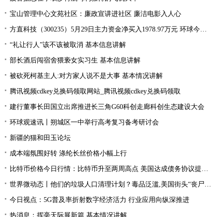
宝山管理中心文苑社区：廉政宣讲进社区 廉洁电影入人心
方直科技（300235）5月29日主力资金净买入1978.97万元 环球今亮点
“礼让行人”该不该被取消 基本信息讲解
部长酒后闯宿舍猥亵女实习生 基本信息讲解
被砍死柯基主人:对方家人说不是大事 基本情况讲解
腾讯视频cdkey兑换码领取网站_腾讯视频cdkey兑换码领取
建行董事长田国立出席推进长三角G60科创走廊科创生态建设大会
环球观速讯丨朔城区一中举行高考复习备考研讨会
新疆的猫和田玉论坛
成本端氛围好转 涤纶长丝价格小幅上行
比特币价格今日行情：比特币升至两周高点 美国达成债务协议提振风险偏好
世界微动态丨他们的垃圾人口清理计划？毒品泛滥,美国街头“丧尸”遍地 白宫:新兴威胁
今日视点：5G普及率折射数字经济活力 行业应用向纵深推进
热消息：挥毫天际展新篇 基本情况讲解