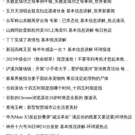
失败是成功之母事例牛顿_失败是成功之母事例_世界要闻
五月天演唱会疑克扣志愿者伙食 基本信息讲解_世界新要闻
台军称山东舰再穿台海 专家：已常态化 基本信息讲解_焦点速讯
山姆同款蛋糕杭州卖165上海卖95 基本信息讲解 每日热议
丫丫笑成了表情包 基本情况讲解
新冠高峰又至 每半年感染一次？ 基本信息讲解 环球报道
2023中级会计《救命稻草》现货速抢！不要等到考前才想起来救命稻草！
泸溪兴隆场镇：开展“小手牵大手，爱护能溪河”宣传教育活动 每日速读
家暴男被指当妻子面砍杀宠物狗 事后淡定处理狗的尸体
当前滚动:十四五时期是指哪个时间_十四五时期是指
谷歌的Chrome浏览器在10岁时将是全新的 微速讯
青海玉树：新型智慧城市让生活更美好
华为Mate X3发起折叠屏“减法革命” 满足你的既要又要还要|环球热议
神舟十六号30日9时31分发射 基本情况讲解-环球观热点