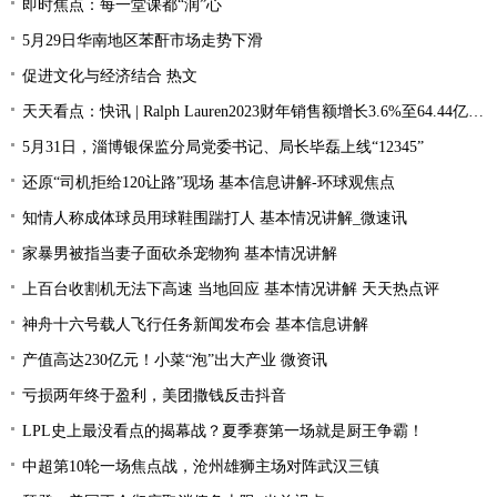
即时焦点：每一堂课都“润”心
5月29日华南地区苯酐市场走势下滑
促进文化与经济结合 热文
天天看点：快讯 | Ralph Lauren2023财年销售额增长3.6%至64.44亿美元
5月31日，淄博银保监分局党委书记、局长毕磊上线“12345”
还原“司机拒给120让路”现场 基本信息讲解-环球观焦点
知情人称成体球员用球鞋围踹打人 基本情况讲解_微速讯
家暴男被指当妻子面砍杀宠物狗 基本情况讲解
上百台收割机无法下高速 当地回应 基本情况讲解 天天热点评
神舟十六号载人飞行任务新闻发布会 基本信息讲解
产值高达230亿元！小菜“泡”出大产业 微资讯
亏损两年终于盈利，美团撒钱反击抖音
LPL史上最没看点的揭幕战？夏季赛第一场就是厨王争霸！
中超第10轮一场焦点战，沧州雄狮主场对阵武汉三镇