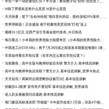
学生一举一动皆量化打分？半月谈：教育数字化“好经”别念歪了_环球今亮点
bf除了男朋友还有什么意思 bf是什么意思
天天快看：签下“生命补给线”项目意向协议，股价连续20%涨停，这家公司获机构扎堆关注
世界球精选！正在盛放 南宁初夏绝美赏花地“打包”送上
规模10.1亿元 京西产业引导基金签约发布_今日热讯
每日看点！小本我的世界危险大陆爱奇艺（小本我的世界危险大陆）
中国龙工(03339.HK)：将于7月28日或之前派发末期股息每股0.1港元-世界微资讯
车里如何看右车轮位置（在车内怎么看右车轮位置？）
当前聚焦：高中生疑与教师吵架后失联 警方介入 基本情况讲解
高中生与教师争执后失联？警方介入 基本信息讲解_世界今热点
天天短讯！两家药企因垄断协议被罚3亿 基本信息讲解
孙颖莎4-2陈梦 首夺世乒赛冠军 基本信息讲解_世界速讯
老人趴女厕被质问后逃跑 基本情况讲解
海门建设高标准农田“升级版” 今年提升改造3.3万亩，涉及4个镇|每日速读