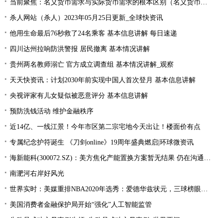
当前聚焦：名义货币需求与实际货币需求的根本区别（名义货币需求与实际货币需求）
杀人网站（杀人）2023年05月25日更新_全球快资讯
他用生命最后76秒救了24名乘客 基本信息讲解 每日速递
四川达州拉响防洪警报 居民撤离 基本情况讲解
贵州两名教师溺亡 官方成立调查组 基本情况讲解_观察
天天快资讯：计划2030年前实现中国人首次登月 基本信息讲解
央视评家有儿女疑似被恶意评分 基本信息讲解
预防洗钱活动 维护金融秩序
近14亿、一线江景！今年市区第二宗宅地今天出让！楼面价有点
专属纪念护符诞生 《刀剑online》19周年盛典燃启|环球微资讯
海新能科(300072.SZ)：美方焦化产能置换方案暂无结果 仍在沟通过程中|环球观点
南淝河右岸好风光
世界实时：美媒重排NBA2020年选秀：爱德华兹状元，三球榜眼，哈里伯顿探花
美国消费者金融保护局开始“强化”人工智能监管