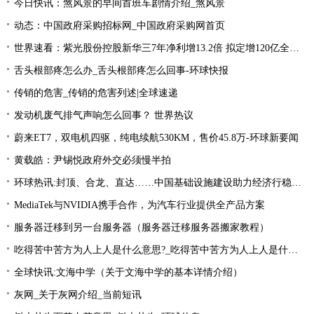
今日快讯：煞风景的早间首班车剧情介绍_煞风景
动态：中国政府采购招标网_中国政府采购网首页
世界速看：紫光股份控股新华三7年净利增13.2倍 拟定增120亿全控标的整体估值达503亿
舌头根部疼怎么办_舌头根部疼怎么回事-环球快报
传销的危害_传销的危害列述|全球速递
发动机废气排气声响怎么回事？ 世界热议
蔚来ET7，双电机四驱，纯电续航530KM，售价45.8万-环球新要闻
黄载皓：尹锡悦政府外交必须慢半拍
环球热讯:封顶、合龙、直达……中国基础设施建设助力经济行稳致远
MediaTek与NVIDIA携手合作，为汽车行业提供全产品方案
服务器迁移到另一台服务器（服务器迁移服务器搬家教程）
吃得苦中苦方为人上人是什么意思?_吃得苦中苦方为人上人是什么意思_每日精选
全球快讯:文海中学（关于文海中学的基本详情介绍）
灰网_关于灰网介绍_当前短讯