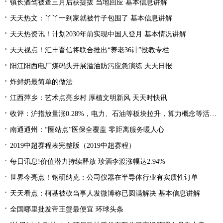
镇长酒驾被查三月后获提拔 当地回应 基本信息讲解
天天热文：丫丫一到家就被竹子包围了 基本信息讲解
天天热资讯！计划2030年前实现中国人登月 基本情况讲解
天天视点！汇丰晋信将联合推出“养老36计”投教专栏
阳江阳西电厂煤码头开展溢油防污应急演练 天天日报
炸鲜奶最简单的做法
江西萍乡：艺术点亮乡村 厚植文明新风 天天时快讯
收评：沪指放量涨0.28%，电力、石油等板块拉升，算力概念等活跃 每日关注
南通通州：“圈站点”医保全覆盖 零距离服务暖人心
2019中超赛程表完整版（2019中超赛程）
每日讯息!价值潜力持续释放 珍酒李渡涨幅达2.94%
世界今亮点！钢研纳克：公司仪器在半导体行业有实质性订单
天天看点：柯基被砍当事人发微博称已圆满解决 基本信息讲解
全国哪里批发帝王蟹最便宜 环球头条