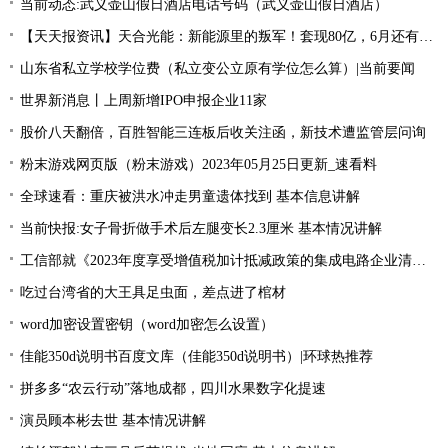
当前动态:武义壶山假日酒店电话号码（武义壶山假日酒店）
【天天报资讯】天合光能：新能源里的叛军！套现80亿，6月还有一个大雷
山东省私立学校学位费（私立变公立原有学位怎么算）|当前要闻
世界新消息丨上周新增IPO申报企业11家
股价八天翻倍，百胜智能三连板后收关注函，新技术遭监管层问询
粉末游戏网页版（粉末游戏）2023年05月25日更新_速看料
全球速看：重庆被洪水冲走男童遗体找到 基本信息讲解
当前快报:女子骨折做手术后左腿变长2.3厘米 基本情况讲解
工信部就《2023年度享受增值税加计抵减政策的集成电路企业清单制定工作有关要求》征求意见
吃过台湾省的大王具足虫面，差点进了棺材
word加密设置密钥（word加密怎么设置）
佳能350d说明书百度文库（佳能350d说明书）|环球热推荐
拼多多“农云行动”落地成都，四川水果数字化提速
演员顾本彬去世 基本情况讲解