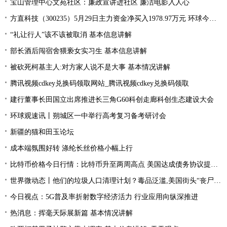
宝山管理中心文苑社区：廉政宣讲进社区 廉洁电影入人心
方直科技（300235）5月29日主力资金净买入1978.97万元 环球今亮点
“礼让行人”该不该被取消 基本信息讲解
部长酒后闯宿舍猥亵女实习生 基本信息讲解
被砍死柯基主人:对方家人说不是大事 基本情况讲解
腾讯视频cdkey兑换码领取网站_腾讯视频cdkey兑换码领取
建行董事长田国立出席推进长三角G60科创走廊科创生态建设大会
环球观速讯丨朔城区一中举行高考复习备考研讨会
新疆的猫和田玉论坛
成本端氛围好转 涤纶长丝价格小幅上行
比特币价格今日行情：比特币升至两周高点 美国达成债务协议提振风险偏好
世界微动态丨他们的垃圾人口清理计划？毒品泛滥,美国街头“丧尸”遍地 白宫:新兴威胁
今日视点：5G普及率折射数字经济活力 行业应用向纵深推进
热消息：挥毫天际展新篇 基本情况讲解