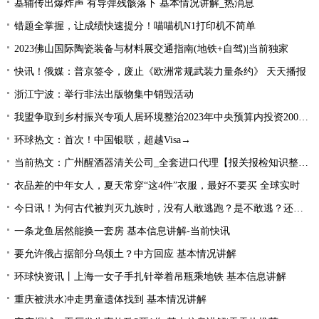
基辅传出爆炸声 有导弹残骸落下 基本情况讲解_热消息
错题全掌握，让成绩快速提分！喵喵机N1打印机不简单
2023佛山国际陶瓷装备与材料展交通指南(地铁+自驾)|当前独家
快讯！俄媒：普京签令，废止《欧洲常规武装力量条约》 天天播报
浙江宁波：举行非法出版物集中销毁活动
我盟争取到乡村振兴专项人居环境整治2023年中央预算内投资2000万元
环球热文：首次！中国银联，超越Visa→
当前热文：广州醒酒器清关公司_全套进口代理【报关报检知识整理】
衣品差的中年女人，夏天常穿“这4件”衣服，最好不要买 全球实时
今日讯！为何古代被判灭九族时，没有人敢逃跑？是不敢逃？还是不能逃
一条龙鱼居然能换一套房 基本信息讲解-当前快讯
要允许俄占据部分乌领土？中方回应 基本情况讲解
环球快资讯丨上海一女子手扎针举着吊瓶乘地铁 基本信息讲解
重庆被洪水冲走男童遗体找到 基本情况讲解