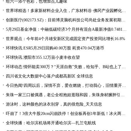
给六一添个色彩，也增加点儿趣味
世界球精选！多家新材料企业入住，广东材料谷·佛冈产业园孵化器开业
创新医疗(002173.SZ)：目前博灵脑机科技公司尚处业务发展初期阶段 热议
5月29日基金净值：中融低碳经济3个月持有混合A最新净值0.7481，涨0.79%
世界观点：今年前4个月雄安新区完成固定资产投资同比增长16.8%
环球快讯:ESR5月29日回购40.00万股 耗资470.04万港币
环球快讯:濮阳市355.12万亩小麦丰收在望
环球动态:情怀能卖300万？“天涯自救”失败，给知乎、B站也上了一课
四川省文化大数据中心落户成都高新区 全球信息
今日热闻!四周以后，深情不弃，爱在燃烧，打动我心，旧情重开，终相拥复合
朱珠一家三口被偶遇，老公全程抱娃逛颐和园，朱珠身材臃肿引争议_天天热推荐
游泳时，这种颜色的泳衣别穿，真的很危险_天天信息
吓崩了！3倍大牛股20cm闪崩跌停！创业板再创1年新低！冰火两重天行情，该如何把握？ 今日快讯
全球快播：哈尔滨机场将开通哈尔滨—扎兰屯航线