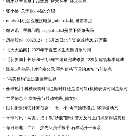
树木丛生百草丰茂意思_树木丛生_环球信息
张小格_关于张小格的介绍
miniso耳机怎么连接电脑_miniso耳机-当前看点
微速讯：手机问题：oppofindx3是屏下摄像头吗
恩捷股份（002812）：5月29日北向资金减持20.27万股
【天天热闻】2023年宁夏艺术生志愿填报时间
【新要闻】长乐和平街6栋古建筑完成修复 12栋新建筑基本建成
隆基5月单晶硅片价格公示 平均价格下调约30% 当前信息
“与美相约”走进版画新世界
全球热门:机械表调时间是顺时针还是逆时针(机械表调时间是顺时针还是逆时针图解)
世界信息:仙女虾是节肢动物吗_仙女虾
以礼街道河滨社区创建“一老一小”协同治理模式_环球微动态
环球时讯：网友手把手教“炒股”赚钱 警方及时上门揭穿诈骗真相
每日速递：广西：少先队员手拉手 石榴花开一家亲