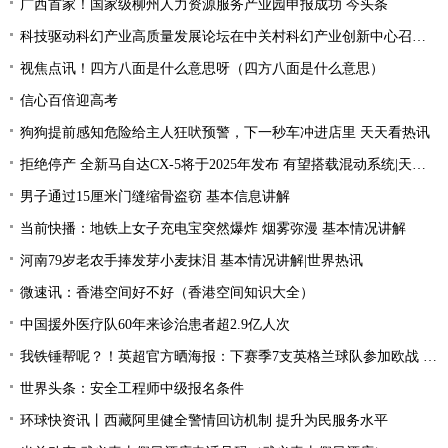
广西首家！国家级柳州人力资源服务产业园申报成功 今头条
科技驱动科幻产业高质量发展论坛在中关村科幻产业创新中心召开 天天通讯
视焦点讯！四方八面是什么意思呀（四方八面是什么意思）
信心百倍迎高考
狗狗提前感知危险给主人狂吠预警，下一秒车冲进店里 天天看热讯
拒绝停产 全新马自达CX-5将于2025年发布 有望搭载混动系统|天天聚看点
男子通过15厘米门缝缩骨盗窃 基本信息讲解
当前快播：地铁上女子充电宝突然爆炸 烟雾弥漫 基本情况讲解
河南79岁老农手捧发芽小麦抹泪 基本情况讲解|世界热讯
微速讯：香港空间好不好（香港空间知识大全）
中国援外医疗队60年来诊治患者超2.9亿人次
我铁锤帮呢？！英超官方晒海报：下赛季7支英格兰球队参加欧战 全球新动态
世界头条：安全工程师中级报名条件
环球快资讯丨西藏阿里健全警情回访机制 提升为民服务水平