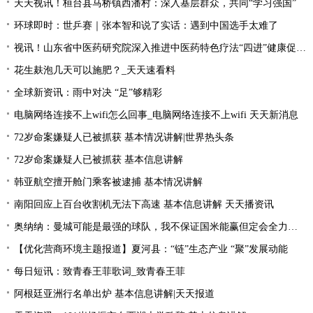
天天视讯！桓台县马桥镇西潘村：深入基层群众，共同“学习强国”
环球即时：世乒赛｜张本智和说了实话：遇到中国选手太难了
视讯！山东省中医药研究院深入推进中医药特色疗法“四进”健康促进行动
花生麸泡几天可以施肥？_天天速看料
全球新资讯：雨中对决 “足”够精彩
电脑网络连接不上wifi怎么回事_电脑网络连接不上wifi 天天新消息
72岁命案嫌疑人已被抓获 基本情况讲解|世界热头条
72岁命案嫌疑人已被抓获 基本信息讲解
韩亚航空擅开舱门乘客被逮捕 基本情况讲解
南阳回应上百台收割机无法下高速 基本信息讲解 天天播资讯
奥纳纳：曼城可能是最强的球队，我不保证国米能赢但定会全力以赴|环球最新
【优化营商环境主题报道】夏河县：“链”生态产业 “聚”发展动能
每日短讯：致青春王菲歌词_致青春王菲
阿根廷亚洲行名单出炉 基本信息讲解|天天报道