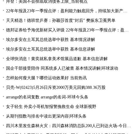
拜登：美国不会彻底取消债务上限_当前视点
22年年报及23年一季报点评：盈利能力触底回升，持续加大新产品研发
天天精选！德班世乒赛：孙颖莎首度“封后” 樊振东卫冕男单
德邦证券给予海优新材买入评级 22年年报及23年一季报点评：盈利能力触底回升 持续加大新产品研发
埃尔多安在土耳其总统选举中获胜 基本情况讲解
埃尔多安在土耳其总统选举中获胜 基本信息讲解
全球快消息！黄奕就私拿美术馆展品道歉 基本信息讲解
国企干部接受陪侍 同系统多人已被查 基本情况讲解|环球滚动
怎样如何瘦大腿？哪些运动效果好 当前热讯
贝壳-W(02423)5月26日斥资2000万美元回购388.36万股
arrange的名词复数 arrange的名词-环球今头条
女子轻生 外卖小哥机智报警挽救生命 全球新视野
从期刊指数与排名中读出更深内容|环球头条
四川木里发生森林火灾：四川森林消防总队200人已到达火场-今日关注