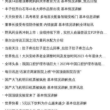
男孩14层楼顶攀爬妈妈哭求教育方法 基本情况讲解_焦点日报
丰子恺齐白石等41名大师作品禁出境 基本情况讲解
天天快资讯丨高考将至 多地首次配备智能安检门 基本信息讲解
董事长接受有偿陪侍被查 内情披露 基本情况讲解|全球短讯
野风药业再冲刺上市：业绩持续下滑，实控人俞蘠曾设立P2P并自融 天天观察
塞尔达传说王国之泪力量药水配方介绍
当前关注：肚子疼拉肚子是怎么回事_拉肚子肚子疼怎么办
世界焦点！大兴安岭养老金调整时间及发放时间2023 今年退休大概会涨的的？
全球头条：我国口腔护理市场巨大！2023年中国口腔护理市场现状分析
每日讯息!石家庄两家医院上榜“中国顶级医院百强”
国产大飞机明日机票被疯抢 基本情况讲解|焦点
国产大飞机明日机票被疯抢 基本情况讲解_世界讯息
中国顶级实验室来了 基本情况讲解
世界快看：5元以下饮料为什么越来越少 基本信息讲解