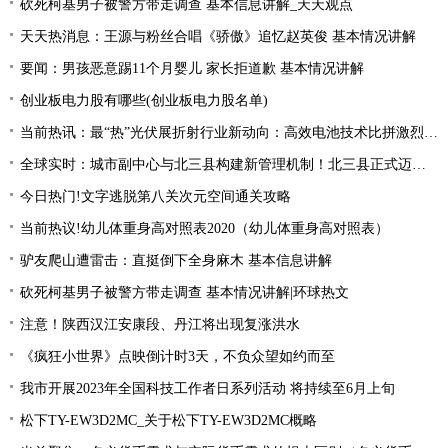
砍死柯基男子被警方带走调查 基本信息讲解_天天观点
天天热消息：王源与粉丝合唱《骄傲》追忆赵英俊 基本情况讲解
要闻：男孩恶意踢11个月婴儿 家长拒道歉 基本情况讲解
创业板电力股有哪些(创业板电力股名单)
当前热讯：最“热”光伏展折射行业新动向：高效电池技术比拼激烈 光伏厂商掘金第二赛道
全球实时：城市副中心与北三县构建新管理机制！北三县正式迈入“北京管理”时代！
今日热门!文字逃脱第八关次元空间通关攻略
当前热议!幼儿体重身高对照表2020（幼儿体重身高对照表）
驴友爬山遭雷击：直挺倒下全身麻木 基本信息讲解
砍死柯基男子被警方带走调查 基本情况讲解|环球热文
注意！陕西汉江安康段、丹江将出现复涨洪水
《疯狂小世界》点映倒计时3天，不负众望如约而至
我市开展2023年全国科技工作者日系列活动 将持续至6月上旬
松下TY-EW3D2MC_关于松下TY-EW3D2MC概略