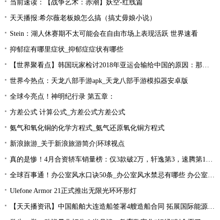
当前速读：【战争艺术：赤潮】妖空-红线篇
天天播报:希尔薇老板娘怎么搞（搞丈毋娘小说）
Stein：湖人休赛期不太可能会在自由市场上表现活跃 世界速看
抑郁症有哪里症状_抑郁症症状有哪些
【世界聚看点】韩国玩家检讨2018年亚运会输给中国的原因：那一年是Uzi的时代！
世界今热点：天龙八部手游apk_天龙八部手游模拟器安卓版
全球今亮点！神明纪行录 第五章：
方差公式 计算公式_方差公式方差公式
氨气和氧化铜的化学方程式_氨气还原氧化铜方程式
新浪旅游_关于新浪旅游简介|环球视点
真的是惨！4月合资轿车销量榜：仅3款破2万，轩逸第3，速腾第16！
全球百事通！办公室风水口诀50条_办公室风水禁忌有哪些 办公室风水禁忌大全
Ulefone Armor 21正式推出无限光环环形灯
【天天播资讯】中国船舶大连造船签署4艘造船合同 拓展国际能源运输领域合作