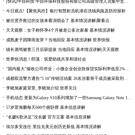
[快讯]中自科技:中自环保科技股份有限公司高级管理人员集中竞价减持股份进展|观焦点
今日观点!【聚焦风控】银行智慧柜员机潜在洗钱风险及防控探析
被任贤齐救过的女孩来看演唱会了 基本情况讲解|聚看点
天天观察：女子称怀孕4个月被老公多次家暴 基本情况讲解
成熟麦子因降雨发芽？当地回应 基本情况讲解 世界快报
镇长酒驾被查三月后获提拔 当地回应 基本情况讲解|天天观察
世界快消息！郎溪：筑爱助残共享和谐社会
“国内最大”催收公司停业；小微企业创业担保贷实际利率低至2%左右；趣店、爱财注销小贷牌照丨21消费金融参考-当前看点
成都双流警方通告“5.10”传销活动案 26名涉案骨干成员被采取刑事强制措施 环球热文
李晓旭家庭背景_李晓旭介绍 世界关注
手机动态:更新为Galaxy S10系列增加了一些Samsung Galaxy Note 10功能|环球消息
57岁景海鹏每天600个俯卧撑 基本信息讲解
“名媛K歌沐足”没名媛 官方立案 基本信息讲解
埃尔多安连任 里拉兑美元创历史新低 基本情况讲解