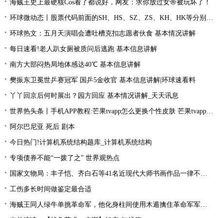
海贼王史上最硬核Cos看了都说好，网友：求你放过女帝被玩坏了！
环球微动态丨股票代码前面的SH、HS、SZ、ZS、KH、HK等分别是什么意思？
环球热文：五月天演唱会遭吐槽克扣志愿者伙食 基本情况讲解
每日速看!老人趴女厕被质问后逃跑 基本信息讲解
南方大部闷热局地体感达40℃ 基本信息讲解
樊振东卫冕世乒赛冠军 国乒5金收官 基本信息讲解|环球速看料
丫丫回京后何时展出？园方回应 基本情况讲解_天天讯息
世界热头条丨手机APP教程:芒果tvapp怎么更换个性皮肤 芒果tvapp更换个性皮肤的方法
阿尔巴尼亚 死后 剧本
今日热门!计算机系统结构题库_计算机系统结构
专项债券不能“一拨了之” 世界观热点
国家文物局：丰子恺、齐白石等41名近现代大师书画作品一律不准出境
工伤多长时间做鉴定最合适
海贼王同人绿牛单挑革命军，他化身柱间使用木遁擒住革命军军长！