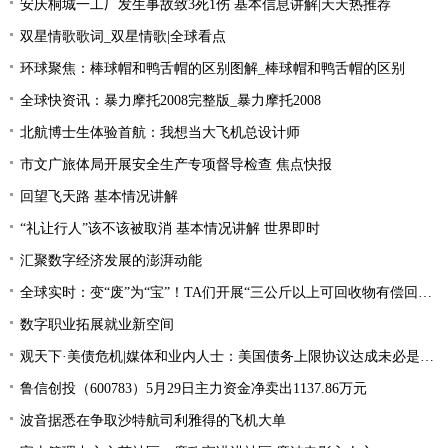
安庆桐城一工厂发生事故致3死1伤 基本信息讲解|天天热推荐
双星情歌歌词_双星情歌|全球看点
环球聚焦：棒球帽和鸭舌帽的区别图解_棒球帽和鸭舌帽的区别
全球快资讯：暴力摩托2008完整版_暴力摩托2008
北航博士生体验首航：我想当大飞机总设计师
市文广旅体局开展安全生产专项督导检查 焦点快报
回望飞天路 基本情况讲解
“礼让行人”该不该被取消 基本情况讲解 世界即时
汇聚数字经济发展的澎湃动能
全球实时：变“废”为“宝”！TA们开展“三公斤以上可回收物有偿回收”宣传活动
数字职业拓展就业新空间
观天下·美债危机|媒体和业内人士：美国债务上限协议达成未必是“好消息”
鲁信创投（600783）5月29日主力资金净卖出1137.86万元
波音据悉在争取沙特航司利雅得的飞机大单